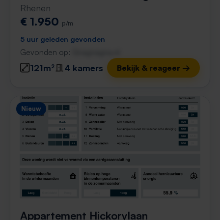
Rhenen
€ 1.950
p/m
5 uur geleden gevonden
Gevonden op:
Gnagnagna.nl
121m²
4 kamers
Bekijk & reageer →
Nieuw
Appartement Hickorylaan