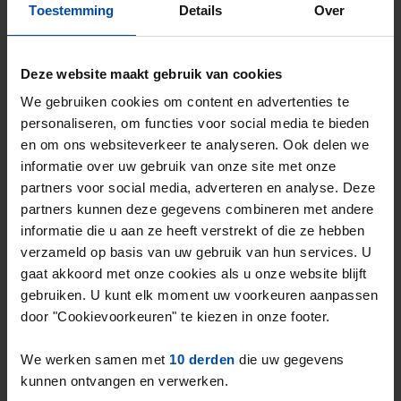
Geld terug!
Toestemming
Details
Over
Nieuw
Deze website maakt gebruik van cookies
We gebruiken cookies om content en advertenties te
personaliseren, om functies voor social media te bieden
en om ons websiteverkeer te analyseren. Ook delen we
informatie over uw gebruik van onze site met onze
partners voor social media, adverteren en analyse. Deze
partners kunnen deze gegevens combineren met andere
informatie die u aan ze heeft verstrekt of die ze hebben
verzameld op basis van uw gebruik van hun services. U
De Kwinkelier 44 K
€ 1.565
p/m
gaat akkoord met onze cookies als u onze website blijft
Bilthoven
gebruiken. U kunt elk moment uw voorkeuren aanpassen
door "Cookievoorkeuren" te kiezen in onze footer.
6 uur geleden gevonden
Gevonden op:
Gnagnagna.nl
We werken samen met
10 derden
die uw gegevens
72m²
2 kamers
Bekijk & reageer →
kunnen ontvangen en verwerken.