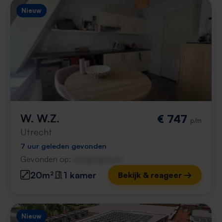
Nieuw
W. W.Z.
€ 747
p/m
Utrecht
7 uur geleden gevonden
Gevonden op:
Gnagnagna.nl
20m²
1 kamer
Bekijk & reageer →
Nieuw