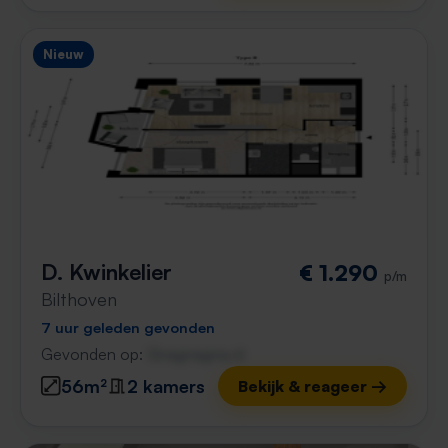
Nieuw
D. Kwinkelier
€ 1.290
p/m
Bilthoven
7 uur geleden gevonden
Gevonden op:
Gnagnagna.nl
56m²
2 kamers
Bekijk & reageer →