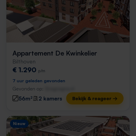
Appartement De Kwinkelier
Bilthoven
€ 1.290
p/m
7 uur geleden gevonden
Gevonden op:
Gnagnagna.nl
56m²
2 kamers
Bekijk & reageer →
Nieuw