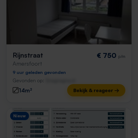
Rijnstraat
€ 750
p/m
Amersfoort
9 uur geleden gevonden
Gevonden op:
Gnagnagna.nl
14m²
Bekijk & reageer →
Nieuw