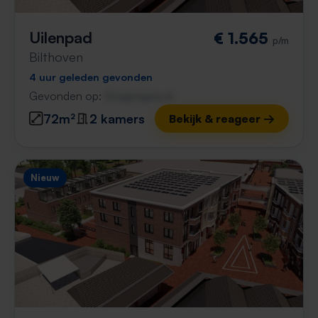
Uilenpad
€ 1.565
p/m
Bilthoven
4 uur geleden gevonden
Gevonden op:
Gnagnagna.nl
72m²
2 kamers
Bekijk & reageer →
Nieuw