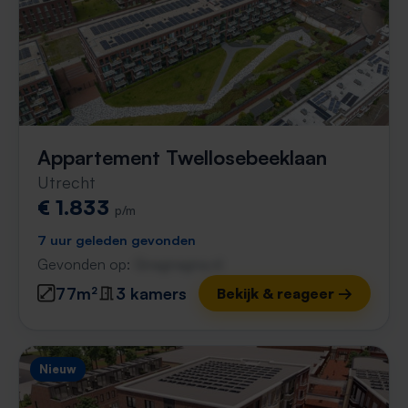
Appartement Twellosebeeklaan
Utrecht
€ 1.833
p/m
7 uur geleden gevonden
Gevonden op:
Gnagnagna.nl
77m²
3 kamers
Bekijk & reageer →
Nieuw