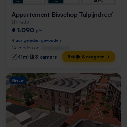
Appartement Bisschop Tulpijndreef
Utrecht
€ 1.090
p/m
4 uur geleden gevonden
Gevonden op:
Gnagnagna.nl
41m²
3 kamers
Bekijk & reageer →
Nieuw