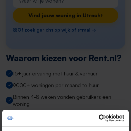
Vind jouw woning in Utrecht
Of zoek gericht op wijk of straal →
Waarom kiezen voor Rent.nl?
15+ jaar ervaring met huur & verhuur
9000+ woningen per maand te huur
Binnen 4-8 weken vonden gebruikers een
woning
Uitstekende helpdesk
100% tevredenheidsgarantie. Niet tevreden?