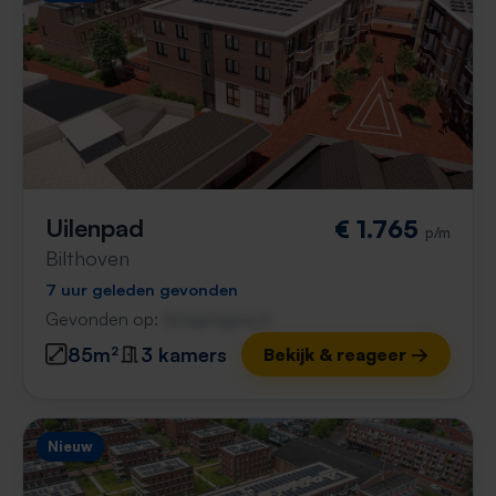
Uilenpad
€ 1.765
p/m
Bilthoven
7 uur geleden gevonden
Gevonden op:
Gnagnagna.nl
85m²
3 kamers
Bekijk & reageer →
Nieuw