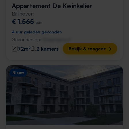
Appartement De Kwinkelier
Bilthoven
€ 1.565
p/m
4 uur geleden gevonden
Gevonden op:
Gnagnagna.nl
72m²
2 kamers
Bekijk & reageer →
Nieuw