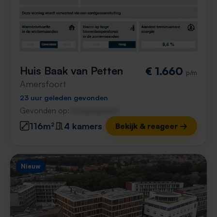
Huis Baak van Petten
€ 1.660
p/m
Amersfoort
23 uur geleden gevonden
Gevonden op:
Gnagnagna.nl
116m²
4 kamers
Bekijk & reageer →
Nieuw