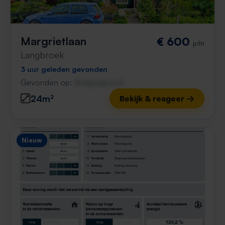
Margrietlaan
€ 600
p/m
Langbroek
3 uur geleden gevonden
Gevonden op:
Gnagnagna.nl
24m²
Bekijk & reageer →
Nieuw