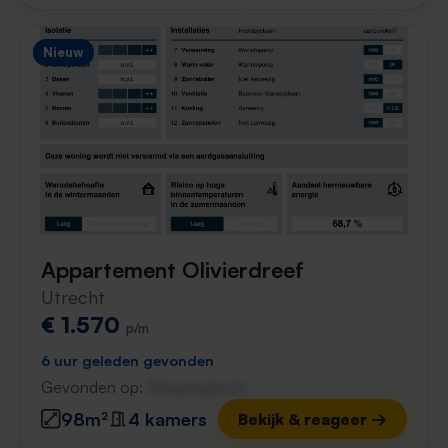
Nieuw
Appartement Olivierdreef
Utrecht
€ 1.570
p/m
6 uur geleden gevonden
Gevonden op:
Gnagnagna.nl
98m²
4 kamers
Bekijk & reageer →