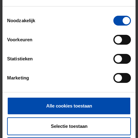
Toestemmingsselectie
Nieuw
Noodzakelijk
Voorkeuren
Statistieken
Marketing
Appartement Eendrachtlaan
Utrecht
€ 1.495
p/m
Alle cookies toestaan
6 uur geleden gevonden
Gevonden op:
Gnagnagna.nl
Selectie toestaan
74m²
4 kamers
Bekijk & reageer →