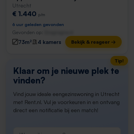
Utrecht
€ 1.440
p/m
6 uur geleden gevonden
Gevonden op:
Gnagnagna.nl
73m²
4 kamers
Bekijk & reageer →
Tip!
Klaar om je nieuwe plek te
vinden?
Vind jouw ideale eengezinswoning in Utrecht
met Rent.nl. Vul je voorkeuren in en ontvang
direct een notificatie bij een match!