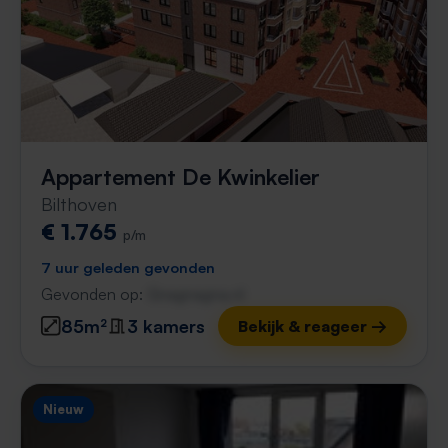
Appartement De Kwinkelier
Bilthoven
€ 1.765
p/m
7 uur geleden gevonden
Gevonden op:
Gnagnagna.nl
85m²
3 kamers
Bekijk & reageer →
Nieuw