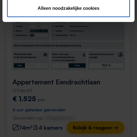
Alleen noodzakelijke cookies
Nieuw
Appartement Eendrachtlaan
Utrecht
€ 1.525
p/m
6 uur geleden gevonden
Gevonden op:
Gnagnagna.nl
74m²
4 kamers
Bekijk & reageer →