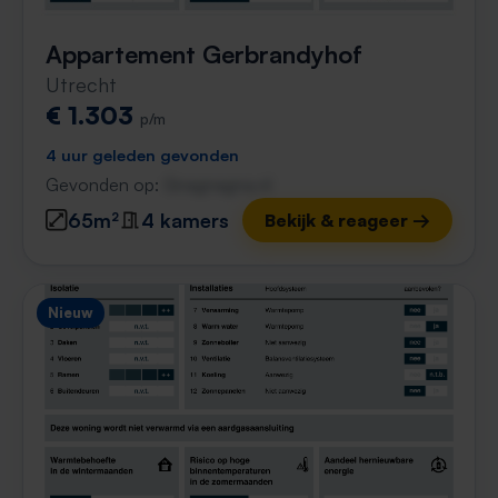
Appartement Gerbrandyhof
Utrecht
€ 1.303
p/m
4 uur geleden gevonden
Gevonden op:
Gnagnagna.nl
65m²
4 kamers
Bekijk & reageer →
Nieuw