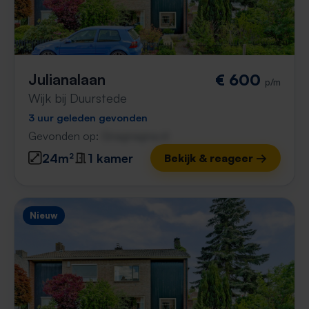
Julianalaan
€ 600
p/m
Wijk bij Duurstede
3 uur geleden gevonden
Gevonden op:
Gnagnagna.nl
24m²
1 kamer
Bekijk & reageer →
Nieuw