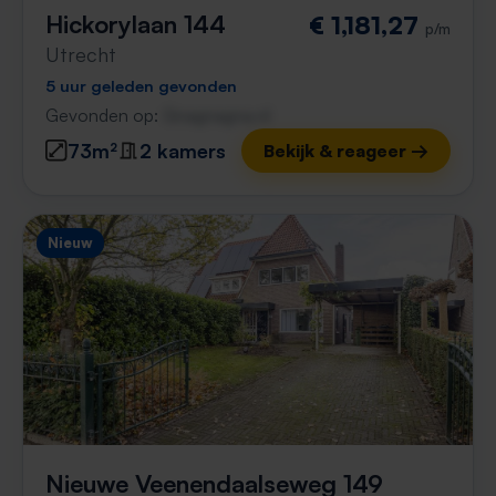
Hickorylaan 144
€ 1,181,27
p/m
Utrecht
5 uur geleden gevonden
Gevonden op:
Gnagnagna.nl
73m²
2 kamers
Bekijk & reageer →
Nieuw
Nieuwe Veenendaalseweg 149