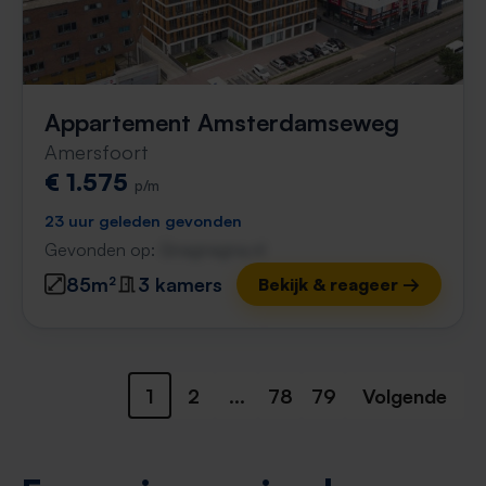
Appartement Amsterdamseweg
Amersfoort
€ 1.575
p/m
23 uur geleden gevonden
Gevonden op:
Gnagnagna.nl
85m²
3 kamers
Bekijk & reageer →
1
2
...
78
79
Volgende