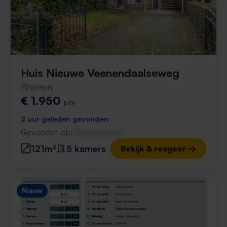
Huis Nieuwe Veenendaalseweg
Rhenen
€ 1.950
p/m
2 uur geleden gevonden
Gevonden op:
Gnagnagna.nl
121m²
5 kamers
Bekijk & reageer →
Nieuw