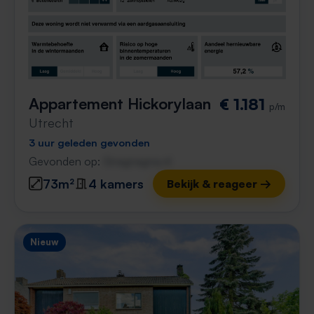
Appartement Hickorylaan
€ 1.181
p/m
Utrecht
3 uur geleden gevonden
Gevonden op:
Gnagnagna.nl
73m²
4 kamers
Bekijk & reageer →
Nieuw