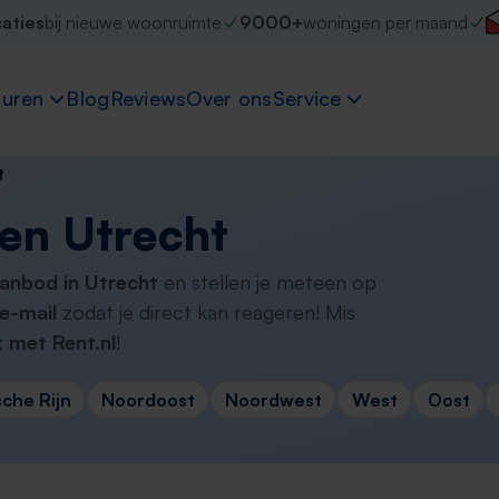
caties
bij nieuwe woonruimte
9000+
woningen per maand
uren
Blog
Reviews
Over ons
Service
t
en Utrecht
aanbod in Utrecht
en stellen je meteen op
e-mail
zodat je direct kan reageren! Mis
 met Rent.nl
!
sche Rijn
Noordoost
Noordwest
West
Oost