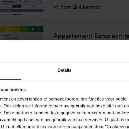
73m²
4 kamers
Appartement Eendrachtl
Utrecht
11 uur geleden gevonden
Gevonden op:
Gnagnagna.nl
74m²
4 kamers
Details
 van cookies
Appartement Eendrachtl
ent en advertenties te personaliseren, om functies voor social
Utrecht
. Ook delen we informatie over uw gebruik van onze site met on
e. Deze partners kunnen deze gegevens combineren met andere i
11 uur geleden gevonden
erzameld op basis van uw gebruik van hun services. U gaat akk
Gevonden op:
Gnagnagna.nl
en. U kunt elk moment uw voorkeuren aanpassen door "Cookievoor