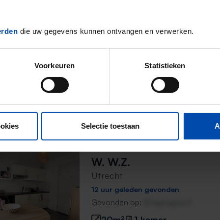
74m²
4 kamers
erden
die uw gegevens kunnen ontvangen en verwerken.
Appartement Olivierdree
Voorkeuren
Statistieken
Utrecht
11 uur geleden gevonden
Gevonden op:
Gnagnagna.nl
98m²
4 kamers
ookies
Selectie toestaan
A
W. W.Z.
Utrecht
12 uur geleden gevonden
Gevonden op:
Gnagnagna.nl
20m²
1 kamer