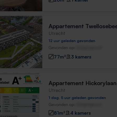
Appartement Twellosebee
Utrecht
12 uur geleden gevonden
Gevonden op:
Gnagnagna.nl
77m²
3 kamers
Appartement Hickorylaan
Utrecht
1 dag, 5 uur geleden gevonden
Gevonden op:
Gnagnagna.nl
81m²
4 kamers