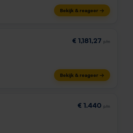
Bekijk & reageer →
€ 1,181,27
p/m
Bekijk & reageer →
€ 1.440
p/m