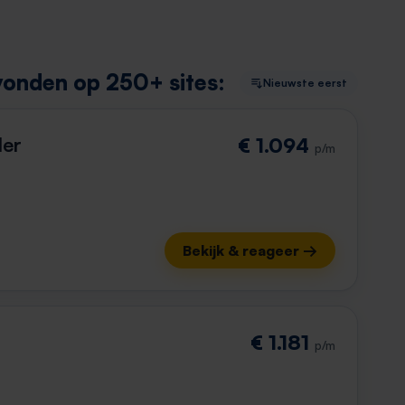
vonden op 250+ sites:
Nieuwste eerst
der
€ 1.094
p/m
Bekijk & reageer →
€ 1.181
p/m