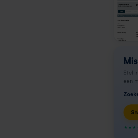
Mis
Stel 
een m
Zoeke
St