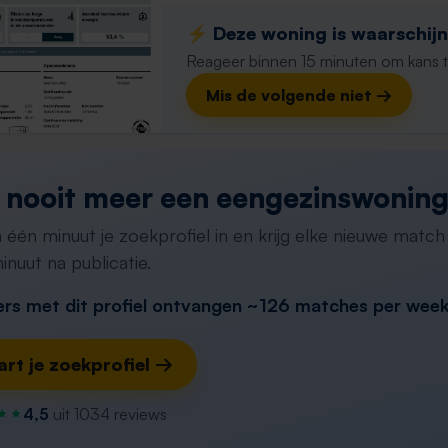
⚡️ Deze woning is waarschijnl
Reageer binnen 15 minuten om kans te 
Mis de volgende niet →
 nooit meer een eengezinswoning
in één minuut je zoekprofiel in en krijg elke nieuwe matc
inuut na publicatie.
rs met dit profiel ontvangen ~126 matches per wee
art je zoekprofiel →
4,5
uit 1034 reviews