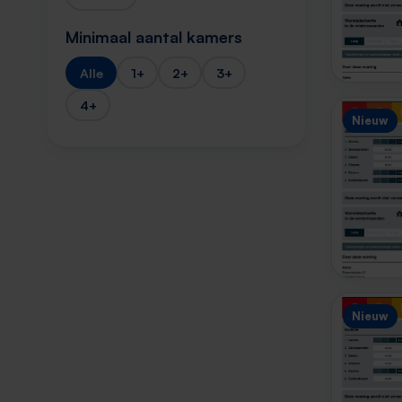
Minimaal aantal kamers
Alle
1+
2+
3+
4+
Nieuw
Nieuw