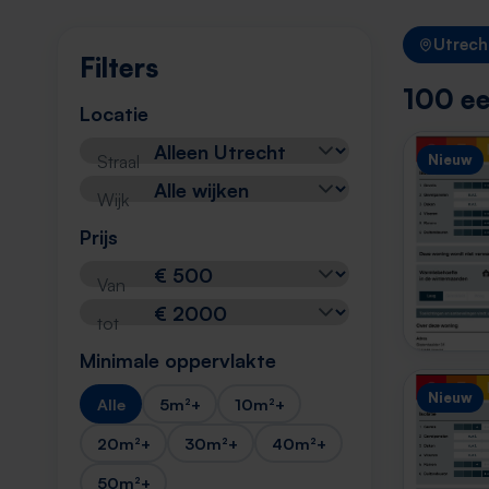
Utrech
Filters
100 ee
Locatie
Straal
Nieuw
Wijk
Prijs
Van
tot
Minimale oppervlakte
Nieuw
Alle
5m²+
10m²+
20m²+
30m²+
40m²+
50m²+