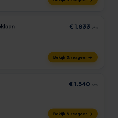
klaan
€ 1.833
p/m
Bekijk & reageer →
€ 1.540
p/m
Bekijk & reageer →