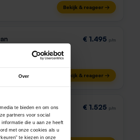
Bekijk & reageer →
aan
€ 1.495
p/m
Bekijk & reageer →
Over
aan
€ 1.525
 media te bieden en om ons
p/m
ze partners voor social
nformatie die u aan ze heeft
oord met onze cookies als u
keuren" te kiezen in onze