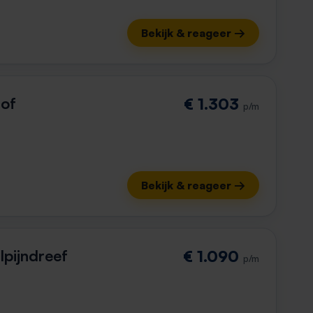
Bekijk & reageer →
of
€ 1.303
p/m
Bekijk & reageer →
pijndreef
€ 1.090
p/m