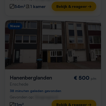
54m²
1 kamer
Bekijk & reageer →
Nieuw
Hanenberglanden
€ 500
p/m
Enschede
38 minuten geleden gevonden
Gevonden op:
Gnagnagna.nl
11m²
Bekijk & reageer →