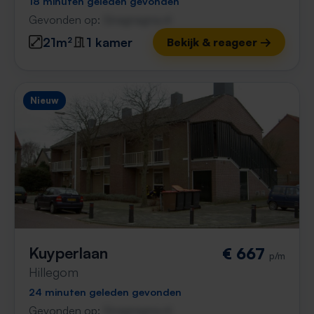
18 minuten geleden gevonden
Gevonden op:
Gnagnagna.nl
21m²
1 kamer
Bekijk & reageer →
Nieuw
Kuyperlaan
€ 667
p/m
Hillegom
24 minuten geleden gevonden
Gevonden op:
Gnagnagna.nl