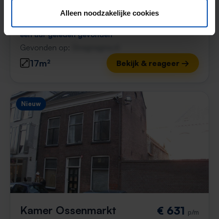
Theresiastraat
€ 647,43
p/m
Alleen noodzakelijke cookies
Den Haag
een uur geleden gevonden
Gevonden op:
Gnagnagna.nl
17m²
Bekijk & reageer →
Nieuw
Kamer Ossenmarkt
€ 631
p/m