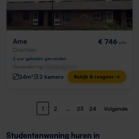
Ame
€ 746
p/m
Drachten
2 uur geleden gevonden
Gevonden op:
Gnagnagna.nl
24m²
2 kamers
Bekijk & reageer →
1
2
...
23
24
Volgende
Studentenwoning huren in