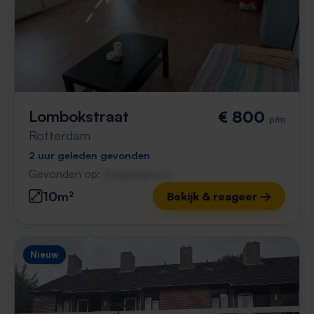
Lombokstraat
€ 800
p/m
Rotterdam
2 uur geleden gevonden
Gevonden op:
Gnagnagna.nl
10m²
Bekijk & reageer →
Nieuw