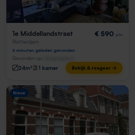
1e Middellandstraat
€ 590
p/m
Rotterdam
6 minuten geleden gevonden
Gevonden op:
Gnagnagna.nl
24m²
1 kamer
Bekijk & reageer →
Nieuw