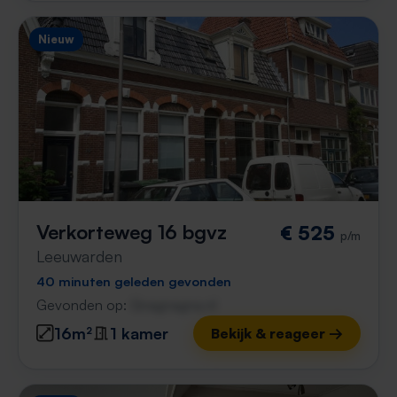
Nieuw
Verkorteweg 16 bgvz
€ 525
p/m
Leeuwarden
40 minuten geleden gevonden
Gevonden op:
Gnagnagna.nl
16m²
1 kamer
Bekijk & reageer →