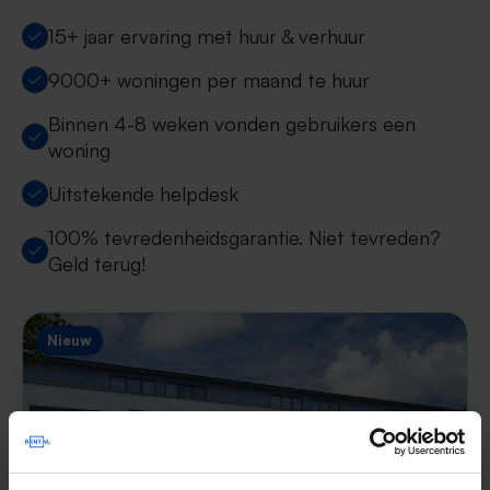
15+ jaar ervaring met huur & verhuur
9000+ woningen per maand te huur
Binnen 4-8 weken vonden gebruikers een
woning
Uitstekende helpdesk
100% tevredenheidsgarantie. Niet tevreden?
Geld terug!
Nieuw