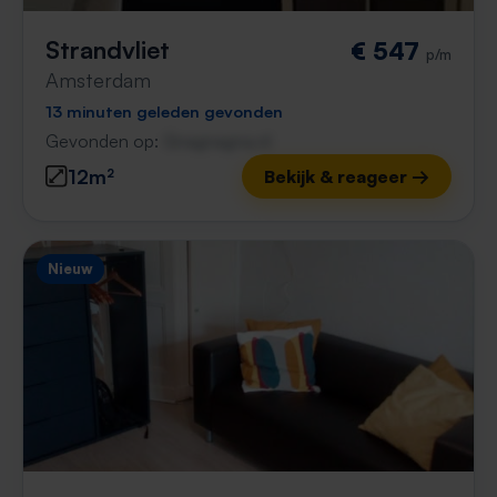
Strandvliet
€ 547
p/m
Amsterdam
13 minuten geleden gevonden
Gevonden op:
Gnagnagna.nl
12m²
Bekijk & reageer →
Nieuw