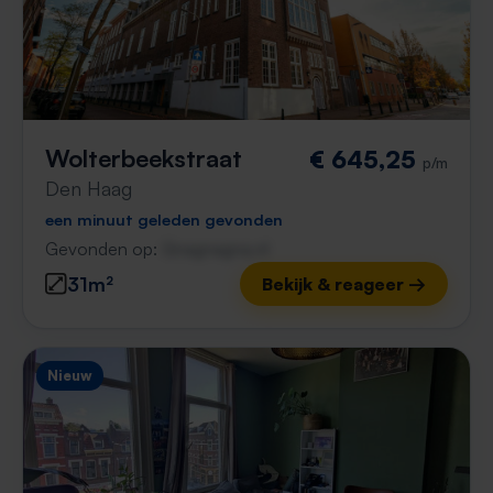
Wolterbeekstraat
€ 645,25
p/m
Den Haag
een minuut geleden gevonden
Gevonden op:
Gnagnagna.nl
31m²
Bekijk & reageer →
Nieuw