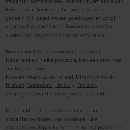
studenten samenwonen. Iedereen huurt een eigen
kamer, maar keuken en badkamer worden
gedeeld. Dit maakt wonen goedkoper en zorgt
voor veel contact tussen bewoners, vooral in
steden met hogescholen en universiteiten.
Rent.nl heeft Studentenwoningen in heel
Nederland en in elke provincie. Kies een provincie
om in te zoeken:
Noord-Holland
,
Zuid-Holland
,
Utrecht
,
Noord-
Brabant
,
Gelderland
,
Limburg
,
Friesland
,
Groningen
,
Drenthe
,
Overijssel
of
Zeeland
.
Nederland biedt een divers aanbod aan
studentenwoningen, van moderne, luxe
studentenwoningen in het centrum tot praktische