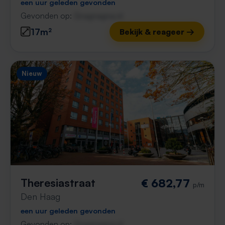
een uur geleden gevonden
Gevonden op:
Gnagnagna.nl
17m²
Bekijk & reageer →
Nieuw
Theresiastraat
€ 682,77
p/m
Den Haag
een uur geleden gevonden
Gevonden op:
Gnagnagna.nl