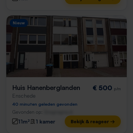
Nieuw
Huis Hanenberglanden
€ 500
p/m
Enschede
40 minuten geleden gevonden
Gevonden op:
Gnagnagna.nl
11m²
1 kamer
Bekijk & reageer →