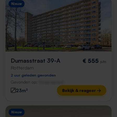
Nieuw
Dumasstraat 39-A
€ 555
p/m
Rotterdam
2 uur geleden gevonden
Gevonden op:
Gnagnagna.nl
23m²
Bekijk & reageer →
Nieuw