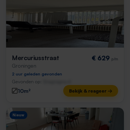
Mercuriusstraat
€ 629
p/m
Groningen
2 uur geleden gevonden
Gevonden op:
Gnagnagna.nl
10m²
Bekijk & reageer →
Nieuw