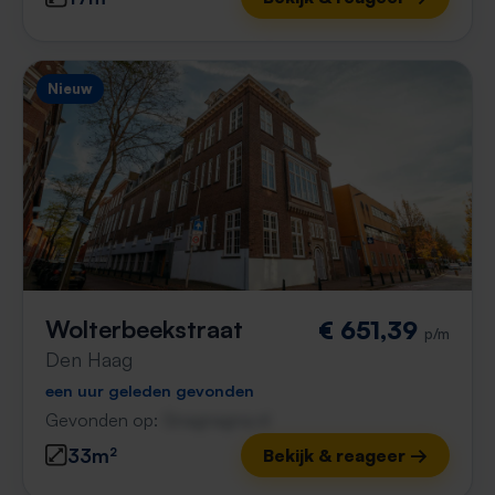
Nieuw
Wolterbeekstraat
€ 651,39
p/m
Den Haag
een uur geleden gevonden
Gevonden op:
Gnagnagna.nl
33m²
Bekijk & reageer →