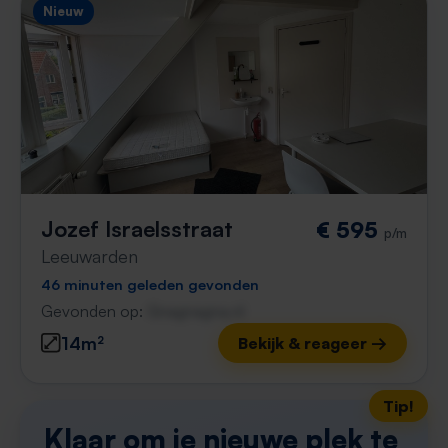
Nieuw
Jozef Israelsstraat
€ 595
p/m
Leeuwarden
46 minuten geleden gevonden
Gevonden op:
Gnagnagna.nl
14m²
Bekijk & reageer →
Tip!
Klaar om je nieuwe plek te