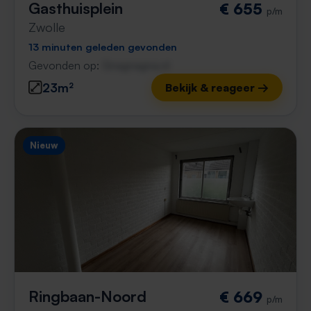
Gasthuisplein
€ 655
p/m
Zwolle
13 minuten geleden gevonden
Gevonden op:
Gnagnagna.nl
23m²
Bekijk & reageer →
Nieuw
Ringbaan-Noord
€ 669
p/m