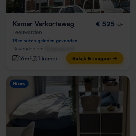
Kamer Verkorteweg
€ 525
p/m
Leeuwarden
13 minuten geleden gevonden
Gevonden op:
Gnagnagna.nl
16m²
1 kamer
Bekijk & reageer →
Nieuw