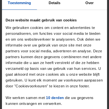
Toestemming
Details
Over
Utrechtstraat
€ 752
Deze website maakt gebruik van cookies
p/m
Alphen aan den Rijn
We gebruiken cookies om content en advertenties te
een uur geleden gevonden
personaliseren, om functies voor social media te bieden
en om ons websiteverkeer te analyseren. Ook delen we
Gevonden op:
Gnagnagna.nl
informatie over uw gebruik van onze site met onze
42m²
2 kamers
Bekijk & reageer →
partners voor social media, adverteren en analyse. Deze
partners kunnen deze gegevens combineren met andere
informatie die u aan ze heeft verstrekt of die ze hebben
Nieuw
verzameld op basis van uw gebruik van hun services. U
gaat akkoord met onze cookies als u onze website blijft
gebruiken. U kunt elk moment uw voorkeuren aanpassen
door "Cookievoorkeuren" te kiezen in onze footer.
We werken samen met
10 derden
die uw gegevens
kunnen ontvangen en verwerken.