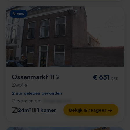
Nieuw
Ossenmarkt 11 2
€ 631
p/m
Zwolle
2 uur geleden gevonden
Gevonden op:
Gnagnagna.nl
24m²
1 kamer
Bekijk & reageer →