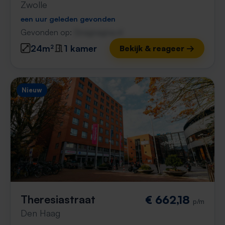
Zwolle
een uur geleden gevonden
Gevonden op:
Gnagnagna.nl
24m²
1 kamer
Bekijk & reageer →
Nieuw
Theresiastraat
€ 662,18
p/m
Den Haag