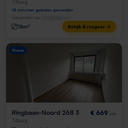
Tilburg
18 minuten geleden gevonden
Gevonden op:
Gnagnagna.nl
18m²
Bekijk & reageer →
Nieuw
Ringbaan-Noord 268 3
€ 669
p/m
Tilburg