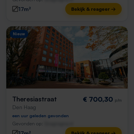
17m²
Bekijk & reageer →
Nieuw
Theresiastraat
€ 700,30
p/m
Den Haag
een uur geleden gevonden
Gevonden op:
Gnagnagna.nl
17m²
Bekijk & reageer →