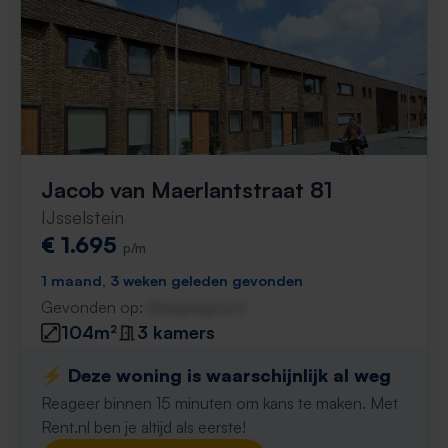
Jacob van Maerlantstraat 81
IJsselstein
€ 1.695
p/m
1 maand, 3 weken geleden gevonden
Gevonden op:
Gnagnagna.nl
104m²
3 kamers
⚡️ Deze woning is waarschijnlijk al weg
Reageer binnen 15 minuten om kans te maken. Met
Rent.nl ben je altijd als eerste!