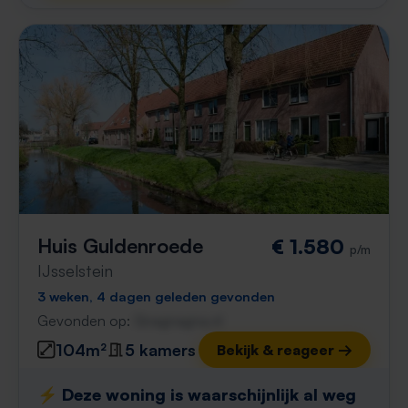
Huis Guldenroede
€ 1.580
p/m
IJsselstein
3 weken, 4 dagen geleden gevonden
Gevonden op:
Gnagnagna.nl
104m²
5 kamers
Bekijk & reageer →
⚡️ Deze woning is waarschijnlijk al weg