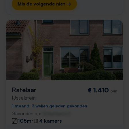
Mis de volgende niet →
Ratelaar
€ 1.410
p/m
IJsselstein
1 maand, 3 weken geleden gevonden
Gevonden op:
Gnagnagna.nl
105m²
4 kamers