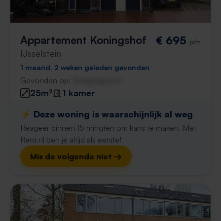
Appartement Koningshof
€ 695
p/m
IJsselstein
1 maand, 2 weken geleden gevonden
Gevonden op:
Gnagnagna.nl
25m²
1 kamer
⚡️ Deze woning is waarschijnlijk al weg
Reageer binnen 15 minuten om kans te maken. Met
Rent.nl ben je altijd als eerste!
Mis de volgende niet →