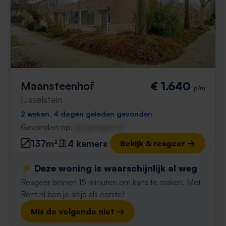
Maansteenhof
€ 1.640
p/m
IJsselstein
2 weken, 4 dagen geleden gevonden
Gevonden op:
Gnagnagna.nl
137m²
4 kamers
Bekijk & reageer →
⚡️ Deze woning is waarschijnlijk al weg
Reageer binnen 15 minuten om kans te maken. Met
Rent.nl ben je altijd als eerste!
Mis de volgende niet →