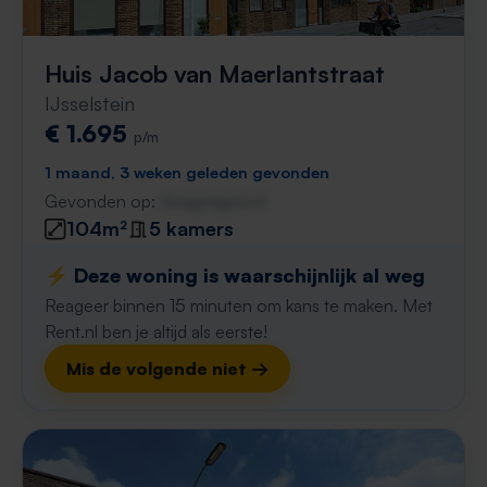
Huis Jacob van Maerlantstraat
IJsselstein
€ 1.695
p/m
1 maand, 3 weken geleden gevonden
Gevonden op:
Gnagnagna.nl
104m²
5 kamers
⚡️ Deze woning is waarschijnlijk al weg
Reageer binnen 15 minuten om kans te maken. Met
Rent.nl ben je altijd als eerste!
Mis de volgende niet →