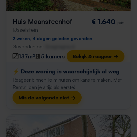
Huis Maansteenhof
€ 1.640
p/m
IJsselstein
2 weken, 4 dagen geleden gevonden
Gevonden op:
Gnagnagna.nl
137m²
5 kamers
Bekijk & reageer →
⚡️ Deze woning is waarschijnlijk al weg
Reageer binnen 15 minuten om kans te maken. Met
Rent.nl ben je altijd als eerste!
Mis de volgende niet →