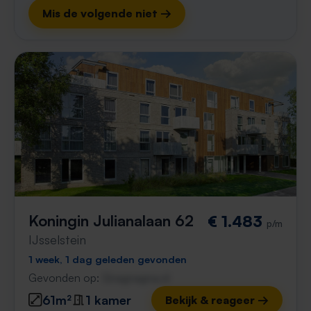
Mis de volgende niet →
Koningin Julianalaan 62
€ 1.483
p/m
IJsselstein
1 week, 1 dag geleden gevonden
Gevonden op:
Gnagnagna.nl
61m²
1 kamer
Bekijk & reageer →