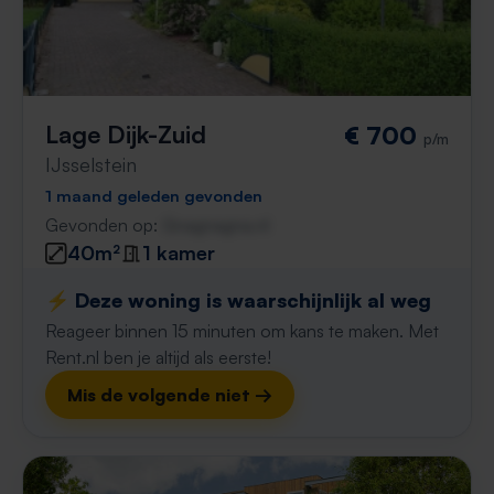
Lage Dijk-Zuid
€ 700
p/m
IJsselstein
1 maand geleden gevonden
Gevonden op:
Gnagnagna.nl
40m²
1 kamer
⚡️ Deze woning is waarschijnlijk al weg
Reageer binnen 15 minuten om kans te maken. Met
Rent.nl ben je altijd als eerste!
Mis de volgende niet →