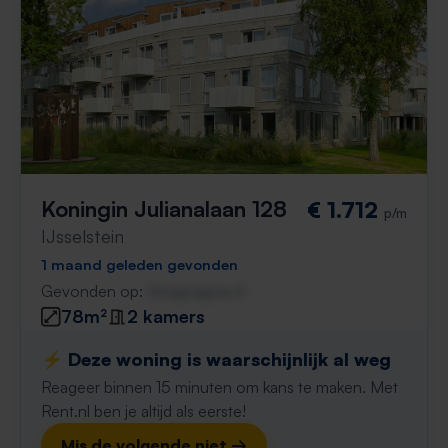
Koningin Julianalaan 128
€ 1.712
p/m
IJsselstein
1 maand geleden gevonden
Gevonden op:
Gnagnagna.nl
78m²
2 kamers
⚡️ Deze woning is waarschijnlijk al weg
Reageer binnen 15 minuten om kans te maken. Met
Rent.nl ben je altijd als eerste!
Mis de volgende niet →