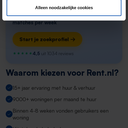
e-mail, vaak binnen een minuut na publicatie.
Alleen noodzakelijke cookies
Zoekers met dit profiel ontvangen ~3
matches per week
Start je zoekprofiel →
4,5
uit 1034 reviews
Waarom kiezen voor Rent.nl?
15+ jaar ervaring met huur & verhuur
9000+ woningen per maand te huur
Binnen 4-8 weken vonden gebruikers een
woning