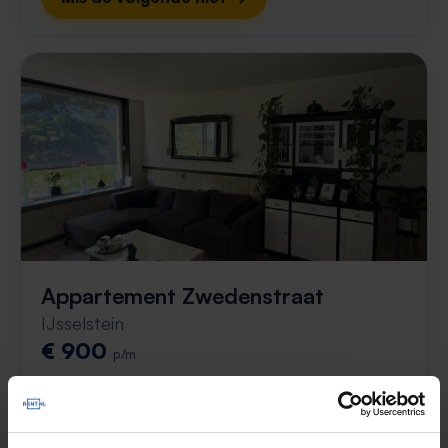
Appartement Zwedenstraat
IJsselstein
€ 900
p/m
1 maand geleden gevonden
Gevonden op:
Gnagnagna.nl
79m²
4 kamers