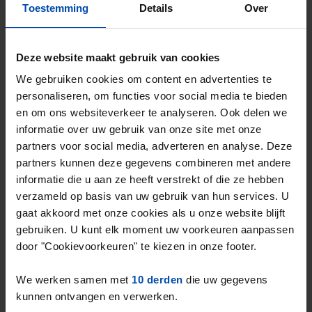
Toestemming
Details
Over
⚡️ Deze woning is waarschijnlijk al weg
Reageer binnen 15 minuten om kans te maken. Met
Deze website maakt gebruik van cookies
Rent.nl ben je altijd als eerste!
We gebruiken cookies om content en advertenties te
Mis de volgende niet →
personaliseren, om functies voor social media te bieden
en om ons websiteverkeer te analyseren. Ook delen we
informatie over uw gebruik van onze site met onze
partners voor social media, adverteren en analyse. Deze
partners kunnen deze gegevens combineren met andere
informatie die u aan ze heeft verstrekt of die ze hebben
verzameld op basis van uw gebruik van hun services. U
gaat akkoord met onze cookies als u onze website blijft
gebruiken. U kunt elk moment uw voorkeuren aanpassen
door "Cookievoorkeuren" te kiezen in onze footer.
We werken samen met
10 derden
die uw gegevens
Goudplevier
€ 500
p/m
kunnen ontvangen en verwerken.
IJsselstein