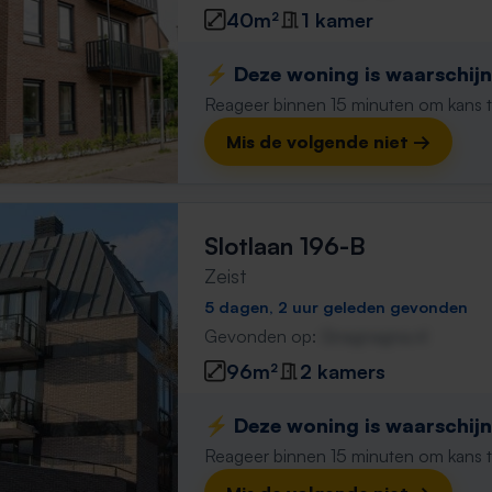
40m²
1 kamer
⚡️ Deze woning is waarschijnl
Reageer binnen 15 minuten om kans te 
Mis de volgende niet →
Slotlaan 196-B
Zeist
5 dagen, 2 uur geleden gevonden
Gevonden op:
Gnagnagna.nl
96m²
2 kamers
⚡️ Deze woning is waarschijnl
Reageer binnen 15 minuten om kans te 