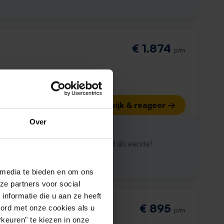
€ 1.874
p/m
Bekijk & reageer →
Over
ijk al weg
maken. Met Rent.nl ben je altijd als eerste!
 media te bieden en om ons
ze partners voor social
nformatie die u aan ze heeft
€ 895
oord met onze cookies als u
p/m
keuren" te kiezen in onze