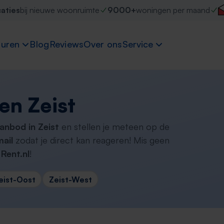
caties
bij nieuwe woonruimte
9000+
woningen per maand
uren
Blog
Reviews
Over ons
Service
en Zeist
anbod in Zeist
en stellen je meteen op de
ail
zodat je direct kan reageren! Mis geen
Rent.nl
!
eist-Oost
Zeist-West