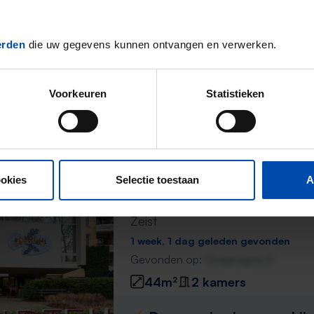
1 week geleden gevonden
Gevonden op:
Gnagnagna.nl
erden
die uw gegevens kunnen ontvangen en verwerken.
30m²
1 kamer
⚡️ Deze woning is waarschijnl
Voorkeuren
Statistieken
Reageer binnen 15 minuten om kans te 
Mis de volgende niet →
ookies
Selectie toestaan
A
Appartement Molenweg
Zeist
1 week, 1 dag geleden gevonden
Gevonden op:
Gnagnagna.nl
44m²
2 kamers