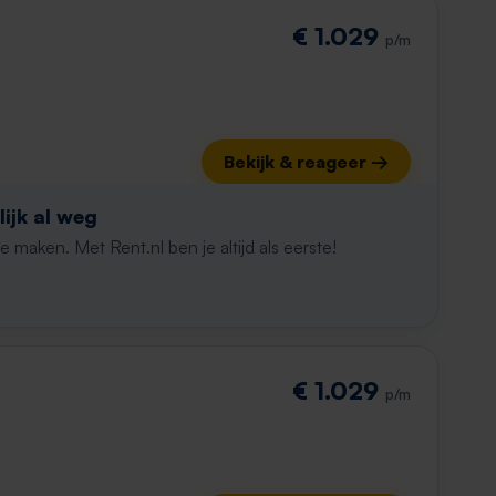
€ 1.029
p/m
Bekijk & reageer →
ijk al weg
maken. Met Rent.nl ben je altijd als eerste!
€ 1.029
p/m