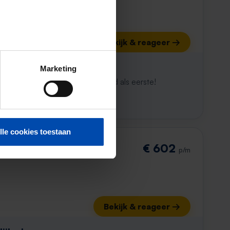
Bekijk & reageer →
ijk al weg
Marketing
maken. Met Rent.nl ben je altijd als eerste!
lle cookies toestaan
€ 602
p/m
Bekijk & reageer →