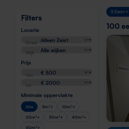
Zeist
Filters
100 ee
Locatie
Straal
Wijk
Prijs
Van
tot
Minimale oppervlakte
Alle
5m²+
10m²+
20m²+
30m²+
40m²+
50m²+