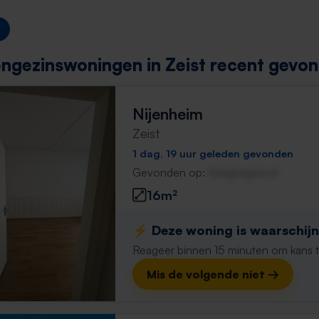
ngezinswoningen in Zeist recent gevon
Nijenheim
Zeist
1 dag, 19 uur geleden gevonden
Gevonden op:
Gnagnagna.nl
16m²
⚡️ Deze woning is waarschijnl
Reageer binnen 15 minuten om kans te 
Mis de volgende niet →