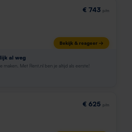
€ 743
p/m
Bekijk & reageer →
ijk al weg
maken. Met Rent.nl ben je altijd als eerste!
€ 625
p/m