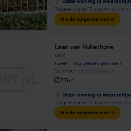
⚡️ Deze woning is waarschijnl
Reageer binnen 15 minuten om kans te 
Mis de volgende niet →
Laan van Vollenhove
Zeist
1 week, 1 dag geleden gevonden
Gevonden op:
Gnagnagna.nl
77m²
⚡️ Deze woning is waarschijnl
Reageer binnen 15 minuten om kans te 
Mis de volgende niet →