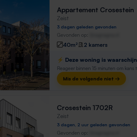
Appartement Crosestein
Zeist
3 dagen geleden gevonden
Gevonden op:
Gnagnagna.nl
40m²
2 kamers
⚡️ Deze woning is waarschijnl
Reageer binnen 15 minuten om kans te 
Mis de volgende niet →
Crosestein 1702R
Zeist
3 dagen, 2 uur geleden gevonden
Gevonden op:
Gnagnagna.nl