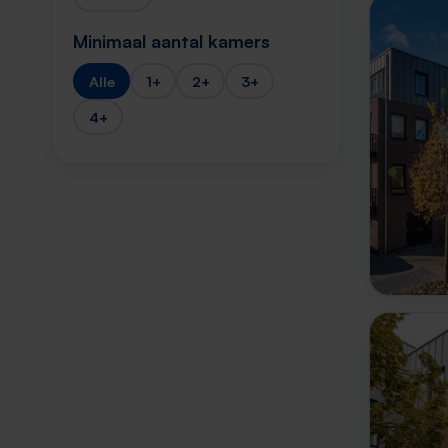
Minimaal aantal kamers
Alle
1+
2+
3+
4+