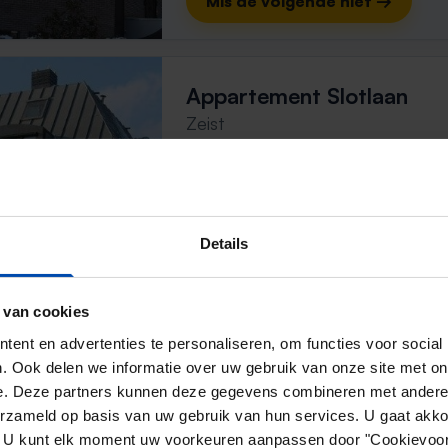
Mis de volgende niet →
Appartement Slotlaan
Zeist
5 dagen, 2 uur geleden gevonden
Gevonden op:
Gnagnagna.nl
96m²
3 kamers
Details
⚡️ Deze woning is waarschijnl
Reageer binnen 15 minuten om kans te 
 van cookies
Mis de volgende niet →
ent en advertenties te personaliseren, om functies voor social
. Ook delen we informatie over uw gebruik van onze site met on
e. Deze partners kunnen deze gegevens combineren met andere i
Berkenlaan
erzameld op basis van uw gebruik van hun services. U gaat akk
en. U kunt elk moment uw voorkeuren aanpassen door "Cookievoor
Zeist