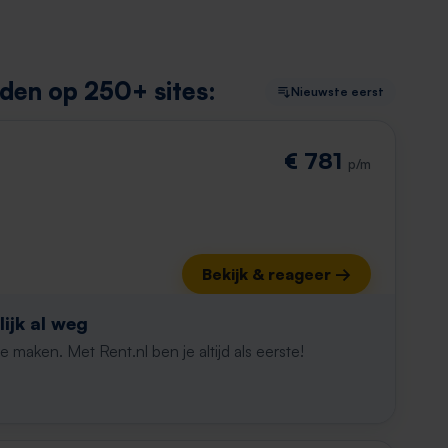
den op 250+ sites:
Nieuwste eerst
€ 781
p/m
Bekijk & reageer →
ijk al weg
maken. Met Rent.nl ben je altijd als eerste!