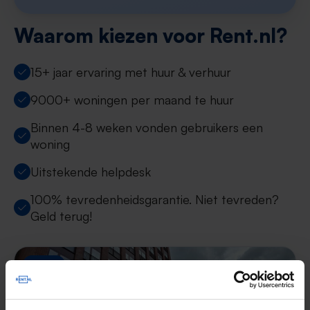
Waarom kiezen voor Rent.nl?
15+ jaar ervaring met huur & verhuur
9000+ woningen per maand te huur
Binnen 4-8 weken vonden gebruikers een
woning
Uitstekende helpdesk
100% tevredenheidsgarantie. Niet tevreden?
Geld terug!
Nieuw