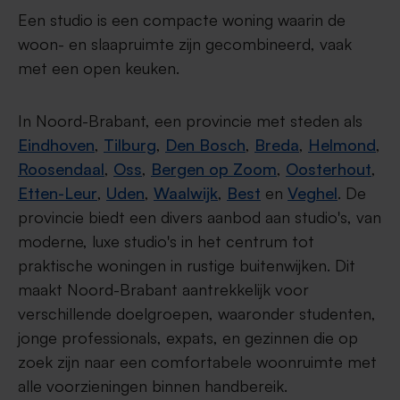
Een studio is een compacte woning waarin de
woon- en slaapruimte zijn gecombineerd, vaak
met een open keuken.
In Noord-Brabant, een provincie met steden als
Eindhoven
,
Tilburg
,
Den Bosch
,
Breda
,
Helmond
,
Roosendaal
,
Oss
,
Bergen op Zoom
,
Oosterhout
,
Etten-Leur
,
Uden
,
Waalwijk
,
Best
en
Veghel
. De
provincie biedt een divers aanbod aan studio's, van
moderne, luxe studio's in het centrum tot
praktische woningen in rustige buitenwijken. Dit
maakt Noord-Brabant aantrekkelijk voor
verschillende doelgroepen, waaronder studenten,
jonge professionals, expats, en gezinnen die op
zoek zijn naar een comfortabele woonruimte met
alle voorzieningen binnen handbereik.