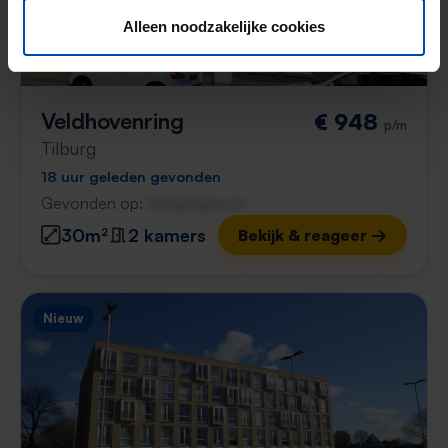
Alleen noodzakelijke cookies
Veldhovenring
€ 948
p/m
Tilburg
18 uur geleden gevonden
Gevonden op:
Gnagnagna.nl
30m²
2 kamers
Bekijk & reageer →
Nieuw