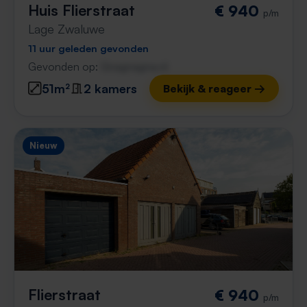
Huis Flierstraat
€ 940
p/m
Lage Zwaluwe
11 uur geleden gevonden
Gevonden op:
Gnagnagna.nl
51m²
2 kamers
Bekijk & reageer →
Nieuw
Flierstraat
€ 940
p/m