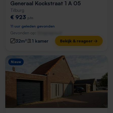
Generaal Kockstraat 1 A 05
Tilburg
€ 923
p/m
11 uur geleden gevonden
Gevonden op:
Gnagnagna.nl
32m²
1 kamer
Bekijk & reageer →
Nieuw