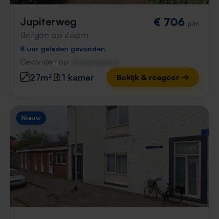
Jupiterweg
€ 706
p/m
Bergen op Zoom
8 uur geleden gevonden
Gevonden op:
Gnagnagna.nl
27m²
1 kamer
Bekijk & reageer →
Nieuw