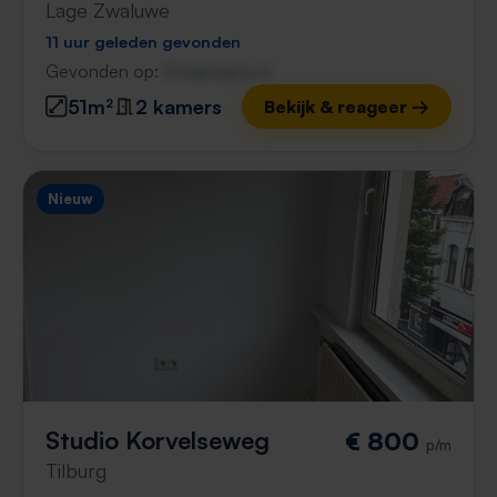
Lage Zwaluwe
11 uur geleden gevonden
Gevonden op:
Gnagnagna.nl
51m²
2 kamers
Bekijk & reageer →
Nieuw
Studio Korvelseweg
€ 800
p/m
Tilburg