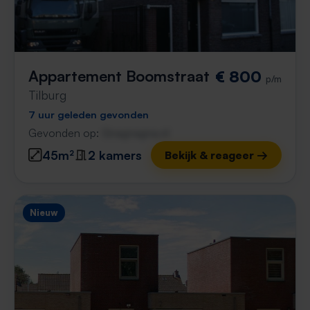
Appartement Boomstraat
€ 800
p/m
Tilburg
7 uur geleden gevonden
Gevonden op:
Gnagnagna.nl
45m²
2 kamers
Bekijk & reageer →
Nieuw