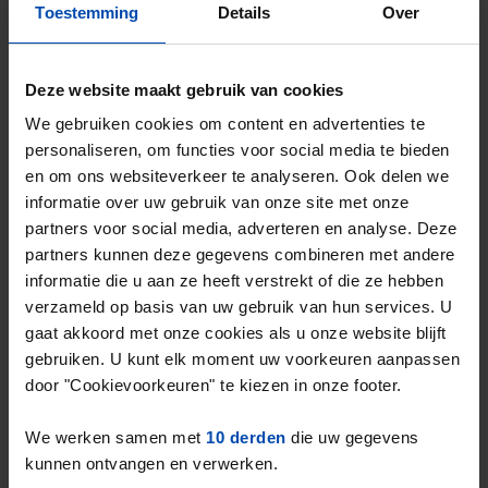
Toestemming
Details
Over
Deze website maakt gebruik van cookies
We gebruiken cookies om content en advertenties te
personaliseren, om functies voor social media te bieden
Appartement Markendaalseweg
en om ons websiteverkeer te analyseren. Ook delen we
Breda
informatie over uw gebruik van onze site met onze
€ 933
partners voor social media, adverteren en analyse. Deze
p/m
partners kunnen deze gegevens combineren met andere
15 uur geleden gevonden
informatie die u aan ze heeft verstrekt of die ze hebben
Gevonden op:
Gnagnagna.nl
verzameld op basis van uw gebruik van hun services. U
44m²
2 kamers
Bekijk & reageer →
gaat akkoord met onze cookies als u onze website blijft
gebruiken. U kunt elk moment uw voorkeuren aanpassen
door "Cookievoorkeuren" te kiezen in onze footer.
Nieuw
We werken samen met
10 derden
die uw gegevens
kunnen ontvangen en verwerken.