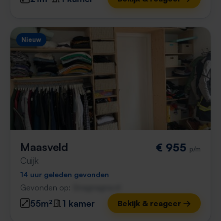
Nieuw
Maasveld
€ 955
p/m
Cuijk
14 uur geleden gevonden
Gevonden op:
Gnagnagna.nl
55m²
1 kamer
Bekijk & reageer →