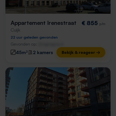
Appartement Irenestraat
€ 855
p/m
Cuijk
22 uur geleden gevonden
Gevonden op:
Gnagnagna.nl
45m²
2 kamers
Bekijk & reageer →