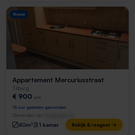
Nieuw
Appartement Mercuriusstraat
Tilburg
€ 900
p/m
15 uur geleden gevonden
Gevonden op:
Gnagnagna.nl
40m²
1 kamer
Bekijk & reageer →