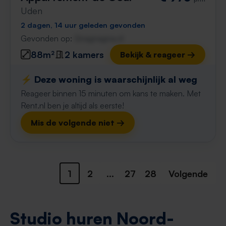
Uden
2 dagen, 14 uur geleden gevonden
Gevonden op:
Gnagnagna.nl
88m²
2 kamers
Bekijk & reageer →
⚡️ Deze woning is waarschijnlijk al weg
Reageer binnen 15 minuten om kans te maken. Met
Rent.nl ben je altijd als eerste!
Mis de volgende niet →
1
2
...
27
28
Volgende
Studio huren Noord-