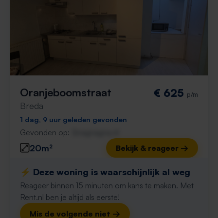
Oranjeboomstraat
€ 625
p/m
Breda
1 dag, 9 uur geleden gevonden
Gevonden op:
Gnagnagna.nl
20m²
Bekijk & reageer →
⚡️ Deze woning is waarschijnlijk al weg
Reageer binnen 15 minuten om kans te maken. Met
Rent.nl ben je altijd als eerste!
Mis de volgende niet →