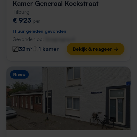
Kamer Generaal Kockstraat
Tilburg
€ 923
p/m
11 uur geleden gevonden
Gevonden op:
Gnagnagna.nl
32m²
1 kamer
Bekijk & reageer →
Nieuw