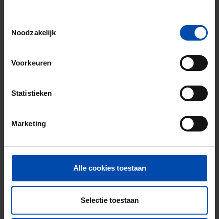
Toestemmingsselectie
Noodzakelijk
Voorkeuren
Mercuriusstraat
€ 900
p/m
Tilburg
Statistieken
15 uur geleden gevonden
Gevonden op:
Gnagnagna.nl
Marketing
40m²
1 kamer
Bekijk & reageer →
Alle cookies toestaan
Nieuw
Selectie toestaan