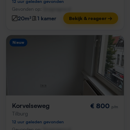
12 uur geleden gevonden
Gevonden op:
Gnagnagna.nl
20m²
1 kamer
Bekijk & reageer →
Nieuw
Korvelseweg
€ 800
p/m
Tilburg
12 uur geleden gevonden
Gevonden op:
Gnagnagna.nl