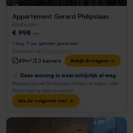
Appartement Gerard Philipslaan
Eindhoven
€ 998
p/m
1 dag, 7 uur geleden gevonden
Gevonden op:
Gnagnagna.nl
49m²
2 kamers
Bekijk & reageer →
⚡️ Deze woning is waarschijnlijk al weg
Reageer binnen 15 minuten om kans te maken. Met
Rent.nl ben je altijd als eerste!
Mis de volgende niet →