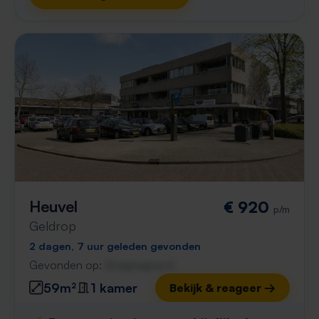
Heuvel
€ 920
p/m
Geldrop
2 dagen, 7 uur geleden gevonden
Gevonden op:
Gnagnagna.nl
59m²
1 kamer
Bekijk & reageer →