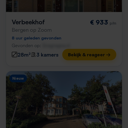
Verbeekhof
€ 933
p/m
Bergen op Zoom
8 uur geleden gevonden
Gevonden op:
Gnagnagna.nl
28m²
3 kamers
Bekijk & reageer →
Nieuw