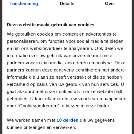
Toestemming
Details
Over
Deze website maakt gebruik van cookies
We gebruiken cookies om content en advertenties te
personaliseren, om functies voor social media te bieden
en om ons websiteverkeer te analyseren. Ook delen we
informatie over uw gebruik van onze site met onze
Bomansplaats
€ 761
partners voor social media, adverteren en analyse. Deze
p/m
Eindhoven
partners kunnen deze gegevens combineren met andere
informatie die u aan ze heeft verstrekt of die ze hebben
1 week, 4 dagen geleden gevonden
verzameld op basis van uw gebruik van hun services. U
Gevonden op:
Gnagnagna.nl
gaat akkoord met onze cookies als u onze website blijft
22m²
1 kamer
Bekijk & reageer →
gebruiken. U kunt elk moment uw voorkeuren aanpassen
door "Cookievoorkeuren" te kiezen in onze footer.
⚡️ Deze woning is waarschijnlijk al weg
Reageer binnen 15 minuten om kans te maken. Met
We werken samen met
10 derden
die uw gegevens
Rent.nl ben je altijd als eerste!
kunnen ontvangen en verwerken.