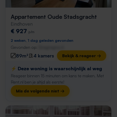
Appartement Oude Stadsgracht
Eindhoven
€ 927
p/m
2 weken, 1 dag geleden gevonden
Gevonden op:
Gnagnagna.nl
89m²
4 kamers
Bekijk & reageer →
⚡️ Deze woning is waarschijnlijk al weg
Reageer binnen 15 minuten om kans te maken. Met
Rent.nl ben je altijd als eerste!
Mis de volgende niet →