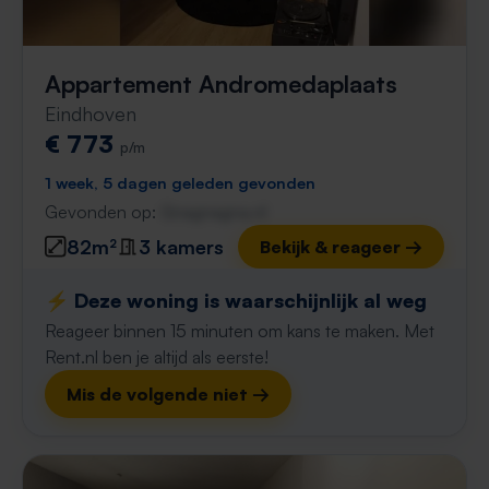
Appartement Andromedaplaats
Eindhoven
€ 773
p/m
1 week, 5 dagen geleden gevonden
Gevonden op:
Gnagnagna.nl
82m²
3 kamers
Bekijk & reageer →
⚡️ Deze woning is waarschijnlijk al weg
Reageer binnen 15 minuten om kans te maken. Met
Rent.nl ben je altijd als eerste!
Mis de volgende niet →