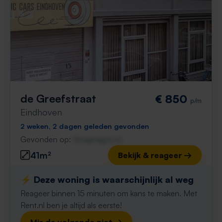
de Greefstraat
€ 850
p/m
Eindhoven
2 weken, 2 dagen geleden gevonden
Gevonden op:
Gnagnagna.nl
41m²
Bekijk & reageer →
⚡️ Deze woning is waarschijnlijk al weg
Reageer binnen 15 minuten om kans te maken. Met
Rent.nl ben je altijd als eerste!