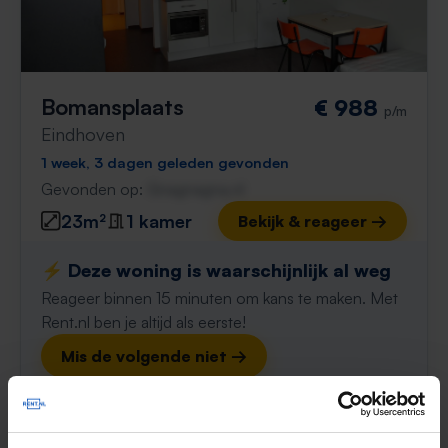
Bomansplaats
€ 988
p/m
Eindhoven
1 week, 3 dagen geleden gevonden
Gevonden op:
Gnagnagna.nl
23m²
1 kamer
Bekijk & reageer →
⚡️ Deze woning is waarschijnlijk al weg
Reageer binnen 15 minuten om kans te maken. Met
Rent.nl ben je altijd als eerste!
Mis de volgende niet →