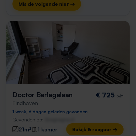
Mis de volgende niet →
Doctor Berlagelaan
€ 725
p/m
Eindhoven
1 week, 6 dagen geleden gevonden
Gevonden op:
Gnagnagna.nl
21m²
1 kamer
Bekijk & reageer →