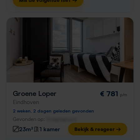
Mis de volgende niet →
Groene Loper
€ 781
p/m
Eindhoven
2 weken, 2 dagen geleden gevonden
Gevonden op:
Gnagnagna.nl
23m²
1 kamer
Bekijk & reageer →