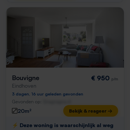
Bouvigne
€ 950
p/m
Eindhoven
3 dagen, 16 uur geleden gevonden
Gevonden op:
Gnagnagna.nl
20m²
Bekijk & reageer →
⚡️ Deze woning is waarschijnlijk al weg