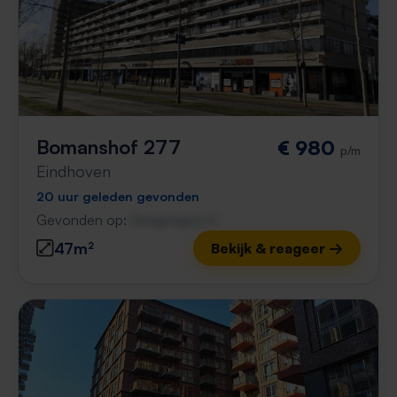
Bomanshof 277
€ 980
p/m
Eindhoven
20 uur geleden gevonden
Gevonden op:
Gnagnagna.nl
47m²
Bekijk & reageer →