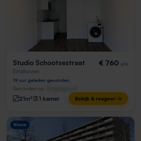
Studio Schootsestraat
€ 760
p/m
Eindhoven
19 uur geleden gevonden
Gevonden op:
Gnagnagna.nl
21m²
1 kamer
Bekijk & reageer →
Nieuw