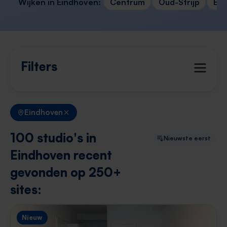
Wijken in Eindhoven:
Centrum
Oud-Strijp
Erp
Filters
Eindhoven
100 studio's in
Nieuwste eerst
Eindhoven recent
gevonden op 250+
sites:
Nieuw