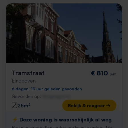
Tramstraat
€ 810
p/m
Eindhoven
6 dagen, 19 uur geleden gevonden
Gevonden op:
Gnagnagna.nl
25m²
Bekijk & reageer →
⚡️ Deze woning is waarschijnlijk al weg
Reageer binnen 15 minuten om kans te maken. Met