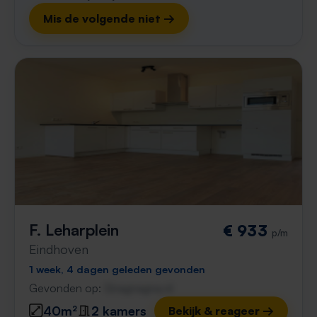
Mis de volgende niet →
F. Leharplein
€ 933
p/m
Eindhoven
1 week, 4 dagen geleden gevonden
Gevonden op:
Gnagnagna.nl
40m²
2 kamers
Bekijk & reageer →