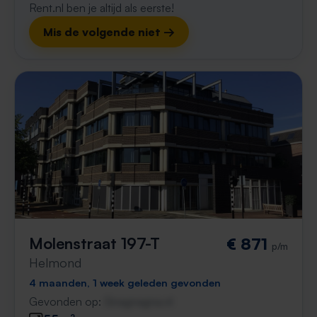
Rent.nl ben je altijd als eerste!
Mis de volgende niet →
Molenstraat 197-T
€ 871
p/m
Helmond
4 maanden, 1 week geleden gevonden
Gevonden op:
Gnagnagna.nl