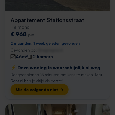
Appartement Stationsstraat
Helmond
€ 968
p/m
2 maanden, 1 week geleden gevonden
Gevonden op:
Gnagnagna.nl
46m²
2 kamers
⚡️ Deze woning is waarschijnlijk al weg
Reageer binnen 15 minuten om kans te maken. Met
Rent.nl ben je altijd als eerste!
Mis de volgende niet →