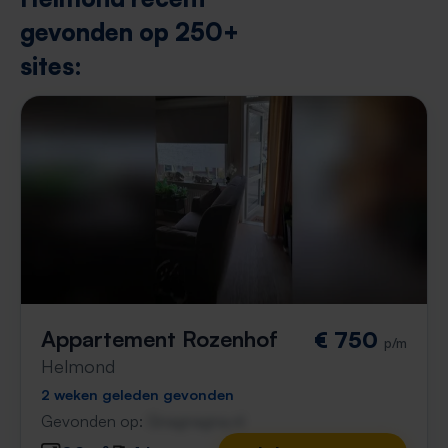
gevonden op 250+
sites:
Appartement Rozenhof
€ 750
p/m
Helmond
2 weken geleden gevonden
Gevonden op:
Gnagnagna.nl