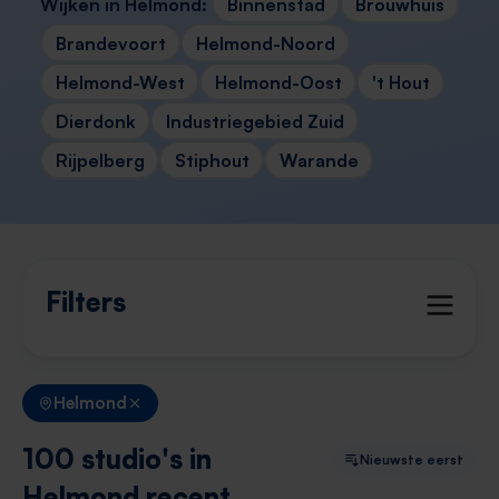
Wijken in Helmond:
Binnenstad
Brouwhuis
Brandevoort
Helmond-Noord
Helmond-West
Helmond-Oost
't Hout
Dierdonk
Industriegebied Zuid
Rijpelberg
Stiphout
Warande
Filters
Helmond
100 studio's in
Nieuwste eerst
Helmond recent