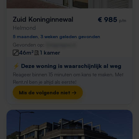
Zuid Koninginnewal
€ 985
p/m
Helmond
5 maanden, 3 weken geleden gevonden
Gevonden op:
Gnagnagna.nl
46m²
1 kamer
⚡️ Deze woning is waarschijnlijk al weg
Reageer binnen 15 minuten om kans te maken. Met
Rent.nl ben je altijd als eerste!
Mis de volgende niet →