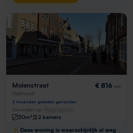
Molenstraat
€ 816
p/m
Helmond
3 maanden geleden gevonden
Gevonden op:
Gnagnagna.nl
30m²
2 kamers
⚡️ Deze woning is waarschijnlijk al weg