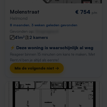
Molenstraat
€ 754
p/m
Helmond
8 maanden, 3 weken geleden gevonden
Gevonden op:
Gnagnagna.nl
41m²
2 kamers
⚡️ Deze woning is waarschijnlijk al weg
Reageer binnen 15 minuten om kans te maken. Met
Rent.nl ben je altijd als eerste!
Mis de volgende niet →