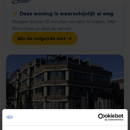
55m²
⚡️ Deze woning is waarschijnlijk al weg
Reageer binnen 15 minuten om kans te maken. Met
Rent.nl ben je altijd als eerste!
Mis de volgende niet →
Molenstraat 197-E
€ 843
p/m