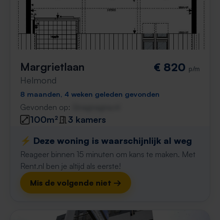
Margrietlaan
€ 820
p/m
Helmond
8 maanden, 4 weken geleden gevonden
Gevonden op:
Gnagnagna.nl
100m²
3 kamers
⚡️ Deze woning is waarschijnlijk al weg
Reageer binnen 15 minuten om kans te maken. Met
Rent.nl ben je altijd als eerste!
Mis de volgende niet →