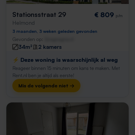
Stationsstraat 29
€ 809
p/m
Helmond
3 maanden, 3 weken geleden gevonden
Gevonden op:
Gnagnagna.nl
34m²
2 kamers
⚡️ Deze woning is waarschijnlijk al weg
Reageer binnen 15 minuten om kans te maken. Met
Rent.nl ben je altijd als eerste!
Mis de volgende niet →