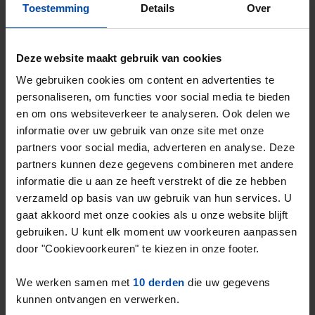
Helmond
Toestemming
Details
Over
4 maanden, 1 week geleden gevonden
Gevonden op:
Gnagnagna.nl
Deze website maakt gebruik van cookies
44m²
We gebruiken cookies om content en advertenties te
⚡️ Deze woning is waarschijnlijk al weg
personaliseren, om functies voor social media te bieden
Reageer binnen 15 minuten om kans te maken. Met
en om ons websiteverkeer te analyseren. Ook delen we
Rent.nl ben je altijd als eerste!
informatie over uw gebruik van onze site met onze
partners voor social media, adverteren en analyse. Deze
Mis de volgende niet →
partners kunnen deze gegevens combineren met andere
informatie die u aan ze heeft verstrekt of die ze hebben
verzameld op basis van uw gebruik van hun services. U
gaat akkoord met onze cookies als u onze website blijft
gebruiken. U kunt elk moment uw voorkeuren aanpassen
door "Cookievoorkeuren" te kiezen in onze footer.
We werken samen met
10 derden
die uw gegevens
kunnen ontvangen en verwerken.