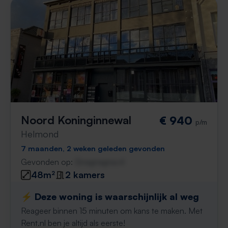
Noord Koninginnewal
€ 940
p/m
Helmond
7 maanden, 2 weken geleden gevonden
Gevonden op:
Gnagnagna.nl
48m²
2 kamers
⚡️ Deze woning is waarschijnlijk al weg
Reageer binnen 15 minuten om kans te maken. Met
Rent.nl ben je altijd als eerste!