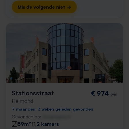
Mis de volgende niet →
Stationsstraat
€ 974
p/m
Helmond
7 maanden, 3 weken geleden gevonden
Gevonden op:
Gnagnagna.nl
59m²
2 kamers