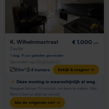
K. Wilhelminastraat
€ 1.000
p/m
Zwolle
1 dag, 9 uur geleden gevonden
Gevonden op:
Gnagnagna.nl
55m²
4 kamers
Bekijk & reageer →
⚡️ Deze woning is waarschijnlijk al weg
Reageer binnen 15 minuten om kans te maken. Met
Rent.nl ben je altijd als eerste!
Mis de volgende niet →