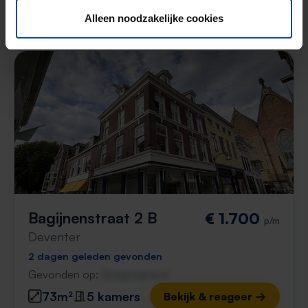
100% tevredenheidsgarantie. Niet tevreden?
Geld terug!
Alleen noodzakelijke cookies
Bagijnenstraat 2 B
€ 1.700
p/m
Deventer
2 dagen geleden gevonden
Gevonden op:
Gnagnagna.nl
73m²
5 kamers
Bekijk & reageer →