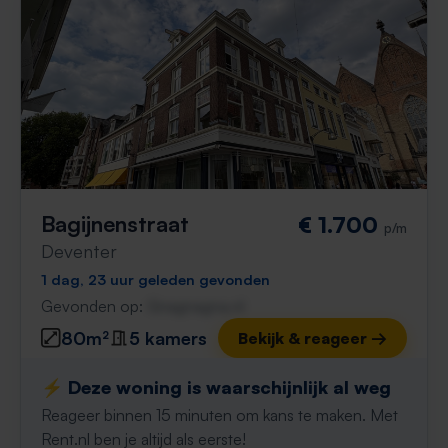
Bagijnenstraat
€ 1.700
p/m
Deventer
1 dag, 23 uur geleden gevonden
Gevonden op:
Gnagnagna.nl
80m²
5 kamers
Bekijk & reageer →
⚡️ Deze woning is waarschijnlijk al weg
Reageer binnen 15 minuten om kans te maken. Met
Rent.nl ben je altijd als eerste!