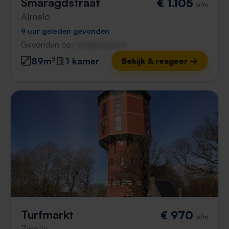
Smaragdstraat
€ 1.105
p/m
Almelo
9 uur geleden gevonden
Gevonden op:
Gnagnagna.nl
89m²
1 kamer
Bekijk & reageer →
Turfmarkt
€ 970
p/m
Zwolle