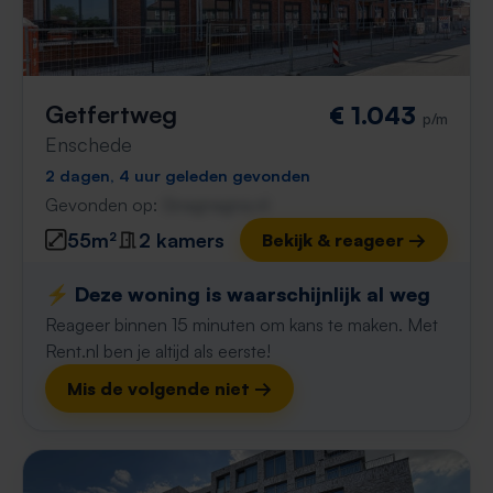
Getfertweg
€ 1.043
p/m
Enschede
2 dagen, 4 uur geleden gevonden
Gevonden op:
Gnagnagna.nl
55m²
2 kamers
Bekijk & reageer →
⚡️ Deze woning is waarschijnlijk al weg
Reageer binnen 15 minuten om kans te maken. Met
Rent.nl ben je altijd als eerste!
Mis de volgende niet →