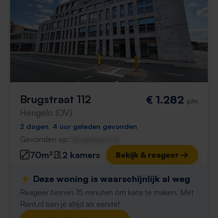
Brugstraat 112
€ 1.282
p/m
Hengelo (OV)
2 dagen, 4 uur geleden gevonden
Gevonden op:
Gnagnagna.nl
70m²
2 kamers
Bekijk & reageer →
⚡️ Deze woning is waarschijnlijk al weg
Reageer binnen 15 minuten om kans te maken. Met
Rent.nl ben je altijd als eerste!