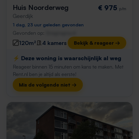
Huis Noorderweg
€ 975
p/m
Geerdijk
1 dag, 23 uur geleden gevonden
Gevonden op:
Gnagnagna.nl
120m²
4 kamers
Bekijk & reageer →
⚡️ Deze woning is waarschijnlijk al weg
Reageer binnen 15 minuten om kans te maken. Met
Rent.nl ben je altijd als eerste!
Mis de volgende niet →