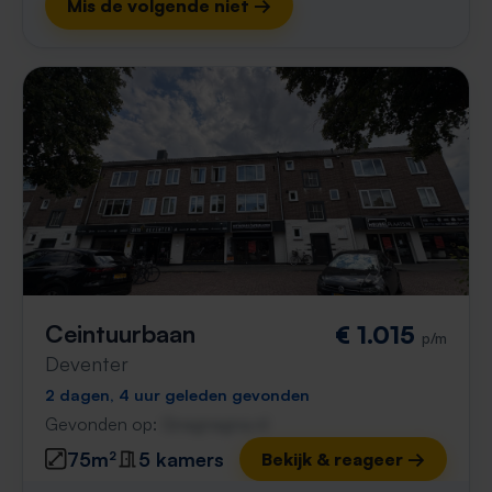
Mis de volgende niet →
Ceintuurbaan
€ 1.015
p/m
Deventer
2 dagen, 4 uur geleden gevonden
Gevonden op:
Gnagnagna.nl
75m²
5 kamers
Bekijk & reageer →