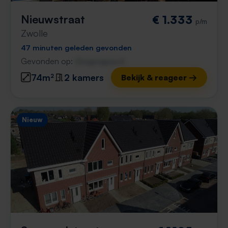
Nieuwstraat
€ 1.333
p/m
Zwolle
47 minuten geleden gevonden
Gevonden op:
Gnagnagna.nl
74m²
2 kamers
Bekijk & reageer →
Nieuw