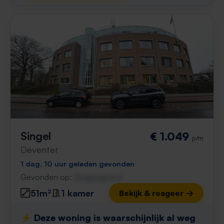
Singel
€ 1.049
p/m
Deventer
1 dag, 10 uur geleden gevonden
Gevonden op:
Gnagnagna.nl
51m²
1 kamer
Bekijk & reageer →
⚡️ Deze woning is waarschijnlijk al weg