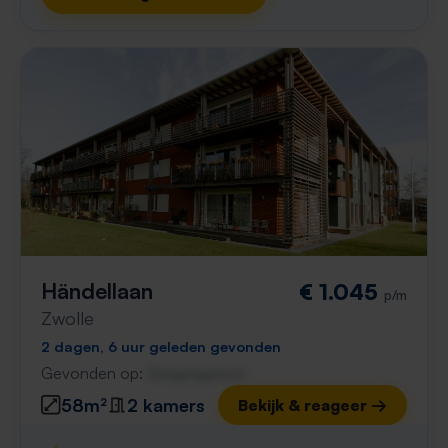
Händellaan
€ 1.045
p/m
Zwolle
2 dagen, 6 uur geleden gevonden
Gevonden op:
Gnagnagna.nl
58m²
2 kamers
Bekijk & reageer →