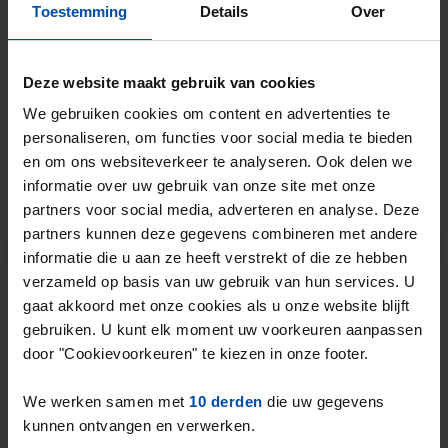
Toestemming
Details
Over
73m²
5 kamers
Bekijk & reageer →
⚡️ Deze woning is waarschijnlijk al weg
Deze website maakt gebruik van cookies
Reageer binnen 15 minuten om kans te maken. Met
We gebruiken cookies om content en advertenties te
Rent.nl ben je altijd als eerste!
personaliseren, om functies voor social media te bieden
Mis de volgende niet →
en om ons websiteverkeer te analyseren. Ook delen we
informatie over uw gebruik van onze site met onze
partners voor social media, adverteren en analyse. Deze
Tip!
partners kunnen deze gegevens combineren met andere
Klaar om je nieuwe plek te
informatie die u aan ze heeft verstrekt of die ze hebben
vinden?
verzameld op basis van uw gebruik van hun services. U
gaat akkoord met onze cookies als u onze website blijft
gebruiken. U kunt elk moment uw voorkeuren aanpassen
Vind jouw ideale huis in Overijssel met
door "Cookievoorkeuren" te kiezen in onze footer.
Rent.nl. Vul je voorkeuren in en ontvang
direct een notificatie bij een match!
We werken samen met
10 derden
die uw gegevens
kunnen ontvangen en verwerken.