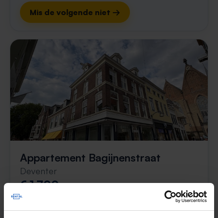
Mis de volgende niet →
Appartement Bagijnenstraat
Deventer
€ 1.700
p/m
2 dagen geleden gevonden
Gevonden op:
Gnagnagna.nl