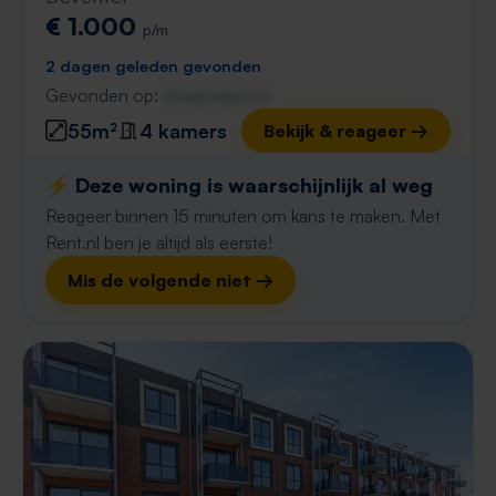
€ 1.000
p/m
2 dagen geleden gevonden
Gevonden op:
Gnagnagna.nl
55m²
4 kamers
Bekijk & reageer →
⚡️ Deze woning is waarschijnlijk al weg
Reageer binnen 15 minuten om kans te maken. Met
Rent.nl ben je altijd als eerste!
Mis de volgende niet →