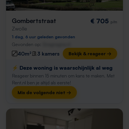
Gombertstraat
€ 705
p/m
Zwolle
1 dag, 6 uur geleden gevonden
Gevonden op:
Gnagnagna.nl
40m²
3 kamers
Bekijk & reageer →
⚡️ Deze woning is waarschijnlijk al weg
Reageer binnen 15 minuten om kans te maken. Met
Rent.nl ben je altijd als eerste!
Mis de volgende niet →