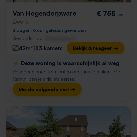
Van Hogendorpware
€ 755
p/m
Zwolle
2 dagen, 6 uur geleden gevonden
Gevonden op:
Gnagnagna.nl
42m²
3 kamers
Bekijk & reageer →
⚡️ Deze woning is waarschijnlijk al weg
Reageer binnen 15 minuten om kans te maken. Met
Rent.nl ben je altijd als eerste!
Mis de volgende niet →