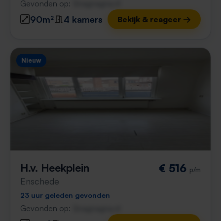
Gevonden op:
Gnagnagna.nl
90m²
4 kamers
Bekijk & reageer →
Nieuw
H.v. Heekplein
€ 516
p/m
Enschede
23 uur geleden gevonden
Gevonden op:
Gnagnagna.nl