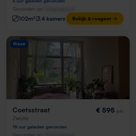
6 uur geleden gevonden
Gevonden op:
Gnagnagna.nl
102m²
4 kamers
Bekijk & reageer →
Nieuw
Coetsstraat
€ 595
p/m
Zwolle
18 uur geleden gevonden
Gevonden op:
Gnagnagna.nl