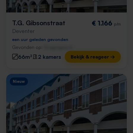
T.G. Gibsonstraat
€ 1.166
p/m
Deventer
een uur geleden gevonden
Gevonden op:
Gnagnagna.nl
66m²
2 kamers
Bekijk & reageer →
Nieuw