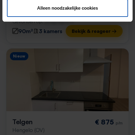
Enschede
Alleen noodzakelijke cookies
22 uur geleden gevonden
Gevonden op:
Gnagnagna.nl
90m²
3 kamers
Bekijk & reageer →
Nieuw
Telgen
€ 875
p/m
Hengelo (OV)