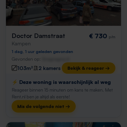
Doctor Damstraat
€ 730
p/m
Kampen
1 dag, 1 uur geleden gevonden
Gevonden op:
Gnagnagna.nl
103m²
2 kamers
Bekijk & reageer →
⚡️ Deze woning is waarschijnlijk al weg
Reageer binnen 15 minuten om kans te maken. Met
Rent.nl ben je altijd als eerste!
Mis de volgende niet →