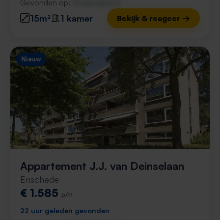
Gevonden op:
Gnagnagna.nl
15m²
1 kamer
Bekijk & reageer →
Nieuw
Appartement J.J. van Deinselaan
Enschede
€ 1.585
p/m
22 uur geleden gevonden