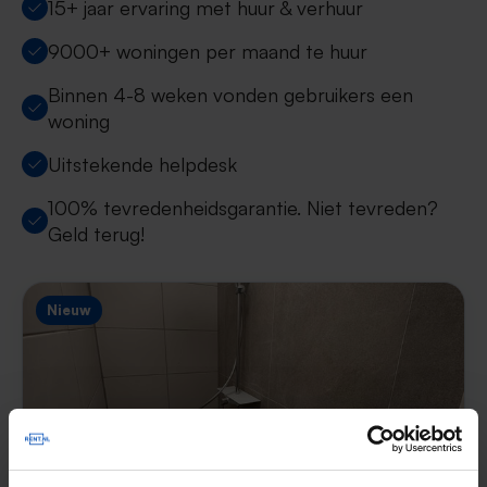
15+ jaar ervaring met huur & verhuur
9000+ woningen per maand te huur
Binnen 4-8 weken vonden gebruikers een
woning
Uitstekende helpdesk
100% tevredenheidsgarantie. Niet tevreden?
Geld terug!
Nieuw