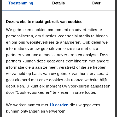
Toestemming
Details
Over
Kamer Dennenweg
€ 700
p/m
Enschede
Deze website maakt gebruik van cookies
22 uur geleden gevonden
We gebruiken cookies om content en advertenties te
Gevonden op:
Gnagnagna.nl
personaliseren, om functies voor social media te bieden
en om ons websiteverkeer te analyseren. Ook delen we
15m²
1 kamer
Bekijk & reageer →
informatie over uw gebruik van onze site met onze
partners voor social media, adverteren en analyse. Deze
partners kunnen deze gegevens combineren met andere
Nieuw
informatie die u aan ze heeft verstrekt of die ze hebben
verzameld op basis van uw gebruik van hun services. U
gaat akkoord met onze cookies als u onze website blijft
gebruiken. U kunt elk moment uw voorkeuren aanpassen
door "Cookievoorkeuren" te kiezen in onze footer.
We werken samen met
10 derden
die uw gegevens
kunnen ontvangen en verwerken.