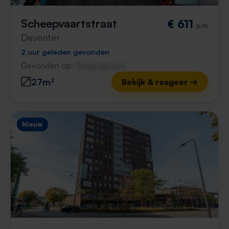
Scheepvaartstraat
€ 611
p/m
Deventer
2 uur geleden gevonden
Gevonden op:
Gnagnagna.nl
27m²
Bekijk & reageer →
Nieuw