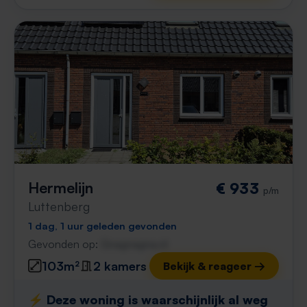
Hermelijn
€ 933
p/m
Luttenberg
1 dag, 1 uur geleden gevonden
Gevonden op:
Gnagnagna.nl
103m²
2 kamers
Bekijk & reageer →
⚡️ Deze woning is waarschijnlijk al weg