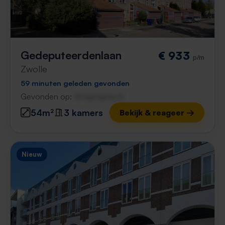
Gedeputeerdenlaan
€ 933
p/m
Zwolle
59 minuten geleden gevonden
Gevonden op:
Gnagnagna.nl
54m²
3 kamers
Bekijk & reageer →
Nieuw