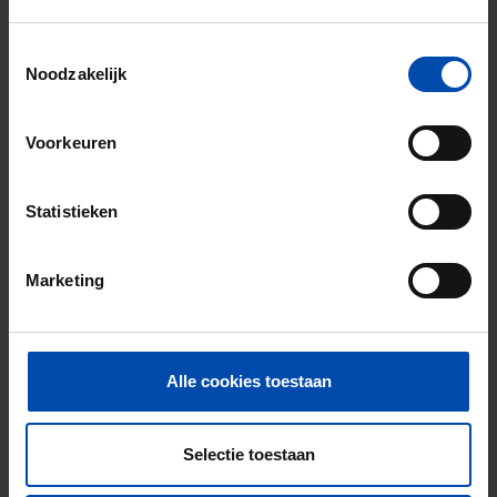
Studio Telgen
€ 875
p/m
Toestemmingsselectie
Hengelo (OV)
Noodzakelijk
22 uur geleden gevonden
Gevonden op:
Gnagnagna.nl
Voorkeuren
33m²
1 kamer
Bekijk & reageer →
Statistieken
Nieuw
Marketing
Alle cookies toestaan
Selectie toestaan
J.J. van Deinselaan 292
€ 1.585
p/m