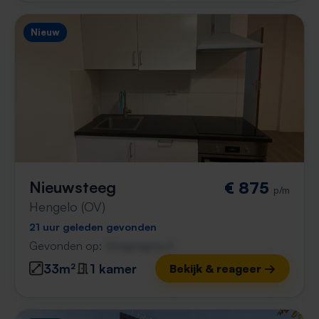
Nieuw
Nieuwsteeg
€ 875
p/m
Hengelo (OV)
21 uur geleden gevonden
Gevonden op:
Gnagnagna.nl
33m²
1 kamer
Bekijk & reageer →