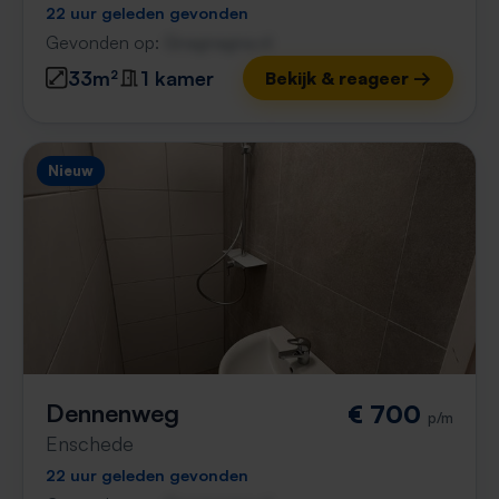
22 uur geleden gevonden
Gevonden op:
Gnagnagna.nl
33m²
1 kamer
Bekijk & reageer →
Nieuw
Dennenweg
€ 700
p/m
Enschede
22 uur geleden gevonden