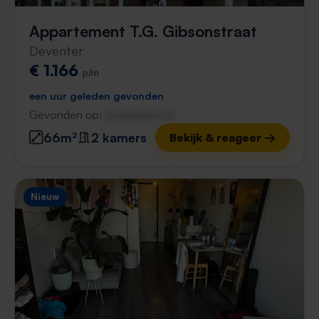
Appartement T.G. Gibsonstraat
Deventer
€ 1.166
p/m
een uur geleden gevonden
Gevonden op:
Gnagnagna.nl
66m²
2 kamers
Bekijk & reageer →
Nieuw