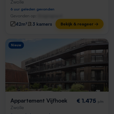
Zwolle
6 uur geleden gevonden
Gevonden op:
Gnagnagna.nl
42m²
3 kamers
Bekijk & reageer →
Nieuw
Appartement Vijfhoek
€ 1.475
p/m
Zwolle