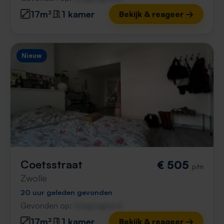
17m²
1 kamer
Bekijk & reageer →
Nieuw
Coetsstraat
€ 505
p/m
Zwolle
20 uur geleden gevonden
Gevonden op:
Gnagnagna.nl
17m²
1 kamer
Bekijk & reageer →