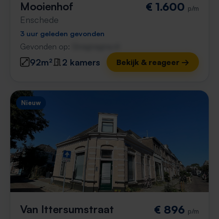
Mooienhof
€ 1.600
p/m
Enschede
3 uur geleden gevonden
Gevonden op:
Gnagnagna.nl
92m²
2 kamers
Bekijk & reageer →
Nieuw
Van Ittersumstraat
€ 896
p/m