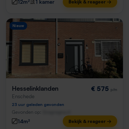
12m²
1 kamer
Bekijk & reageer →
Nieuw
Hesselinklanden
€ 575
p/m
Enschede
23 uur geleden gevonden
Gevonden op:
Gnagnagna.nl
14m²
Bekijk & reageer →