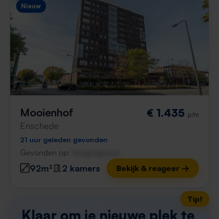
Nieuw
Mooienhof
€ 1.435
p/m
Enschede
21 uur geleden gevonden
Gevonden op:
Gnagnagna.nl
92m²
2 kamers
Bekijk & reageer →
Tip!
Klaar om je nieuwe plek te