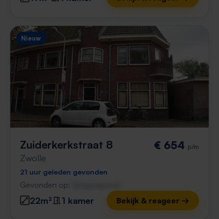
Nieuw
Zuiderkerkstraat 8
€ 654
p/m
Zwolle
21 uur geleden gevonden
Gevonden op:
Gnagnagna.nl
22m²
1 kamer
Bekijk & reageer →