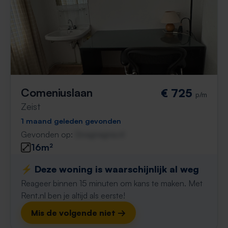
Comeniuslaan
€ 725
p/m
Zeist
1 maand geleden gevonden
Gevonden op:
Gnagnagna.nl
16m²
⚡️ Deze woning is waarschijnlijk al weg
Reageer binnen 15 minuten om kans te maken. Met
Rent.nl ben je altijd als eerste!
Mis de volgende niet →