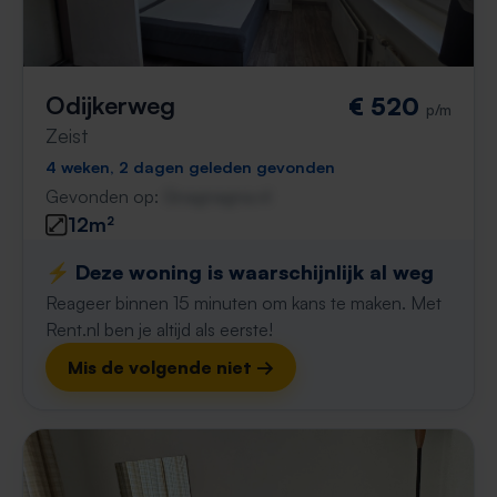
Odijkerweg
€ 520
p/m
Zeist
4 weken, 2 dagen geleden gevonden
Gevonden op:
Gnagnagna.nl
12m²
⚡️ Deze woning is waarschijnlijk al weg
Reageer binnen 15 minuten om kans te maken. Met
Rent.nl ben je altijd als eerste!
Mis de volgende niet →