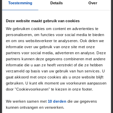
Toestemming
Details
Over
Deze website maakt gebruik van cookies
We gebruiken cookies om content en advertenties te
personaliseren, om functies voor social media te bieden
en om ons websiteverkeer te analyseren. Ook delen we
Jagerlaan
€ 550
p/m
informatie over uw gebruik van onze site met onze
Zeist
partners voor social media, adverteren en analyse. Deze
1 maand, 3 weken geleden gevonden
partners kunnen deze gegevens combineren met andere
Gevonden op:
Gnagnagna.nl
informatie die u aan ze heeft verstrekt of die ze hebben
18m²
1 kamer
verzameld op basis van uw gebruik van hun services. U
gaat akkoord met onze cookies als u onze website blijft
⚡️ Deze woning is waarschijnlijk al weg
gebruiken. U kunt elk moment uw voorkeuren aanpassen
Reageer binnen 15 minuten om kans te maken. Met
door "Cookievoorkeuren" te kiezen in onze footer.
Rent.nl ben je altijd als eerste!
We werken samen met
10 derden
die uw gegevens
Mis de volgende niet →
kunnen ontvangen en verwerken.