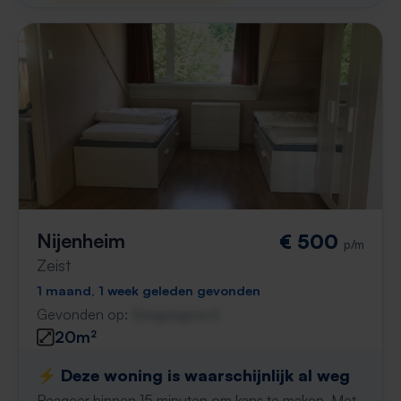
Nijenheim
€ 500
p/m
Zeist
1 maand, 1 week geleden gevonden
Gevonden op:
Gnagnagna.nl
20m²
⚡️ Deze woning is waarschijnlijk al weg
Reageer binnen 15 minuten om kans te maken. Met