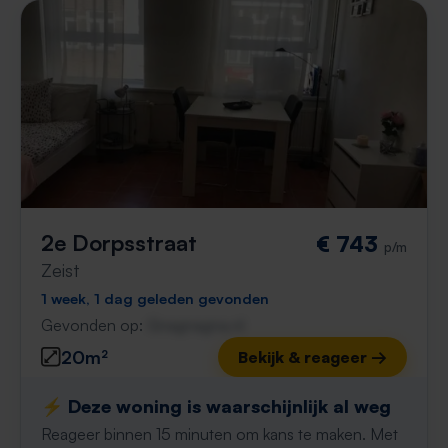
2e Dorpsstraat
€ 743
p/m
Zeist
1 week, 1 dag geleden gevonden
Gevonden op:
Gnagnagna.nl
20m²
Bekijk & reageer →
⚡️ Deze woning is waarschijnlijk al weg
Reageer binnen 15 minuten om kans te maken. Met