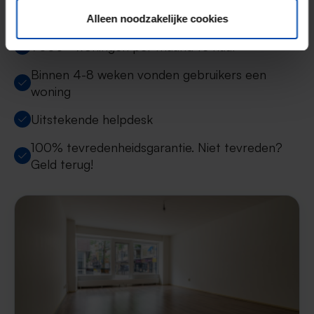
15+ jaar ervaring met huur & verhuur
Alleen noodzakelijke cookies
9000+ woningen per maand te huur
Binnen 4-8 weken vonden gebruikers een
woning
Uitstekende helpdesk
100% tevredenheidsgarantie. Niet tevreden?
Geld terug!