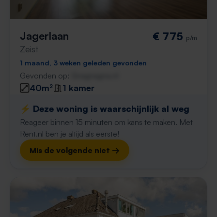
Jagerlaan
€ 775
p/m
Zeist
1 maand, 3 weken geleden gevonden
Gevonden op:
Gnagnagna.nl
40m²
1 kamer
⚡️ Deze woning is waarschijnlijk al weg
Reageer binnen 15 minuten om kans te maken. Met
Rent.nl ben je altijd als eerste!
Mis de volgende niet →