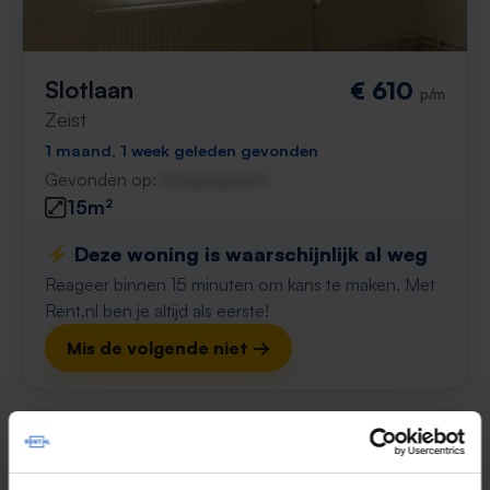
Slotlaan
€ 610
p/m
Zeist
1 maand, 1 week geleden gevonden
Gevonden op:
Gnagnagna.nl
15m²
⚡️ Deze woning is waarschijnlijk al weg
Reageer binnen 15 minuten om kans te maken. Met
Rent.nl ben je altijd als eerste!
Mis de volgende niet →