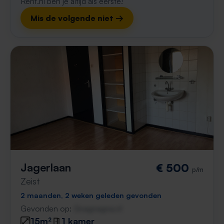
Rent.nl ben je altijd als eerste!
Mis de volgende niet →
Jagerlaan
€ 500
p/m
Zeist
2 maanden, 2 weken geleden gevonden
Gevonden op:
Gnagnagna.nl
15m²
1 kamer