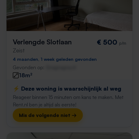
Verlengde Slotlaan
€ 500
p/m
Zeist
4 maanden, 1 week geleden gevonden
Gevonden op:
Gnagnagna.nl
18m²
⚡️ Deze woning is waarschijnlijk al weg
Reageer binnen 15 minuten om kans te maken. Met
Rent.nl ben je altijd als eerste!
Mis de volgende niet →