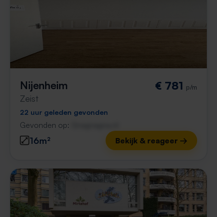
Nijenheim
€ 781
p/m
Zeist
22 uur geleden gevonden
Gevonden op:
Gnagnagna.nl
16m²
Bekijk & reageer →