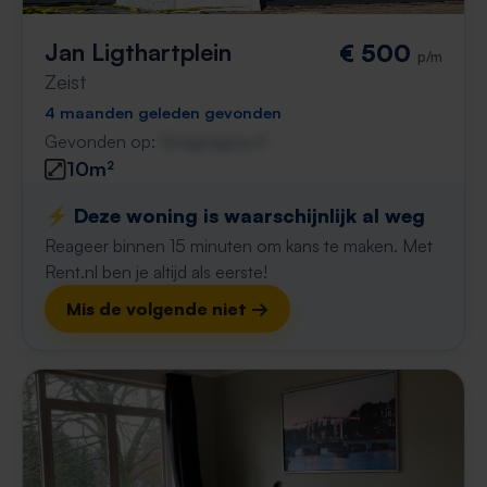
Jan Ligthartplein
€ 500
p/m
Zeist
4 maanden geleden gevonden
Gevonden op:
Gnagnagna.nl
10m²
⚡️ Deze woning is waarschijnlijk al weg
Reageer binnen 15 minuten om kans te maken. Met
Rent.nl ben je altijd als eerste!
Mis de volgende niet →