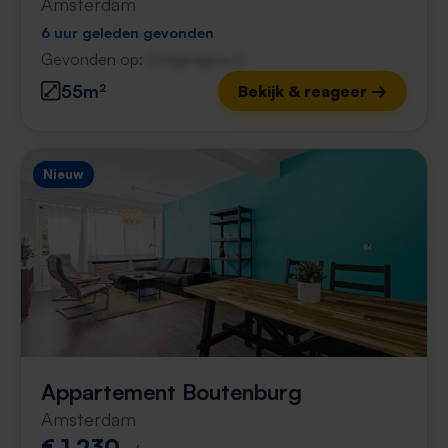
Amsterdam
6 uur geleden gevonden
Gevonden op:
Gnagnagna.nl
55m²
Bekijk & reageer →
Nieuw
Appartement Boutenburg
Amsterdam
€ 1.230