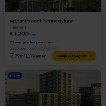
Appartement Kennedylaan
Haarlem
€ 1.200
p/m
23 uur geleden gevonden
Gevonden op:
Gnagnagna.nl
79m²
1 kamer
Bekijk & reageer →
Nieuw