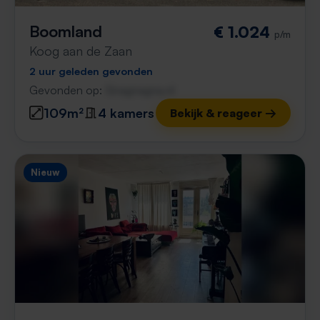
Boomland
€ 1.024
p/m
Koog aan de Zaan
2 uur geleden gevonden
Gevonden op:
Gnagnagna.nl
109m²
4 kamers
Bekijk & reageer →
Nieuw