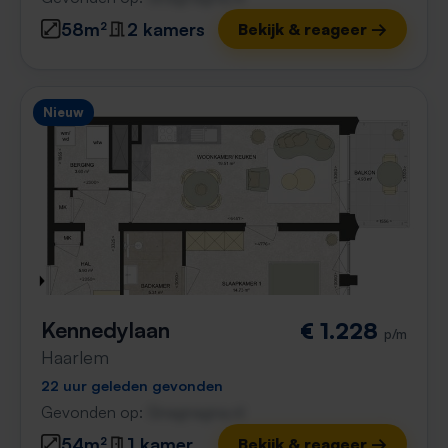
58m²
2 kamers
Bekijk & reageer →
Nieuw
Kennedylaan
€ 1.228
p/m
Haarlem
22 uur geleden gevonden
Gevonden op:
Gnagnagna.nl
54m²
1 kamer
Bekijk & reageer →