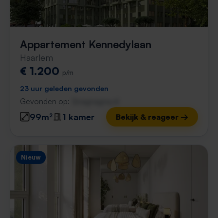
Appartement Kennedylaan
Haarlem
€ 1.200
p/m
23 uur geleden gevonden
Gevonden op:
Gnagnagna.nl
99m²
1 kamer
Bekijk & reageer →
Nieuw