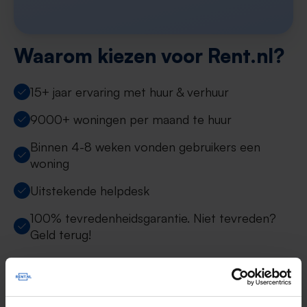
Waarom kiezen voor Rent.nl?
15+ jaar ervaring met huur & verhuur
9000+ woningen per maand te huur
Binnen 4-8 weken vonden gebruikers een
woning
Uitstekende helpdesk
100% tevredenheidsgarantie. Niet tevreden?
Geld terug!
Nieuw