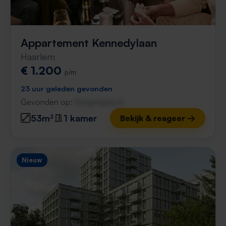
Appartement Kennedylaan
Haarlem
€ 1.200
p/m
23 uur geleden gevonden
Gevonden op:
Gnagnagna.nl
53m²
1 kamer
Bekijk & reageer →
Nieuw