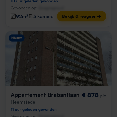
10 uur geleden gevonden
Gevonden op:
Gnagnagna.nl
92m²
3 kamers
Bekijk & reageer →
Nieuw
Appartement Brabantlaan
€ 878
p/m
Heemstede
11 uur geleden gevonden
Gevonden op:
Gnagnagna.nl