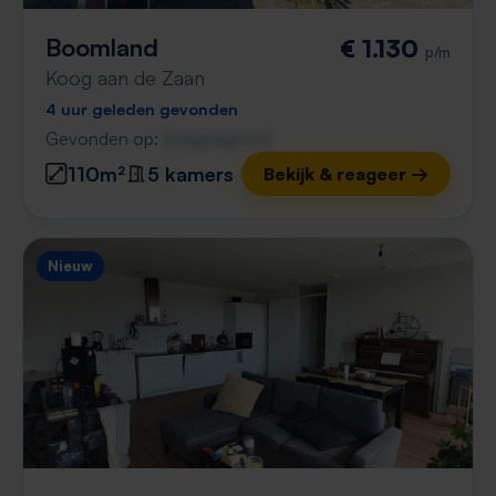
Boomland
€ 1.130
p/m
Koog aan de Zaan
4 uur geleden gevonden
Gevonden op:
Gnagnagna.nl
110m²
5 kamers
Bekijk & reageer →
Nieuw