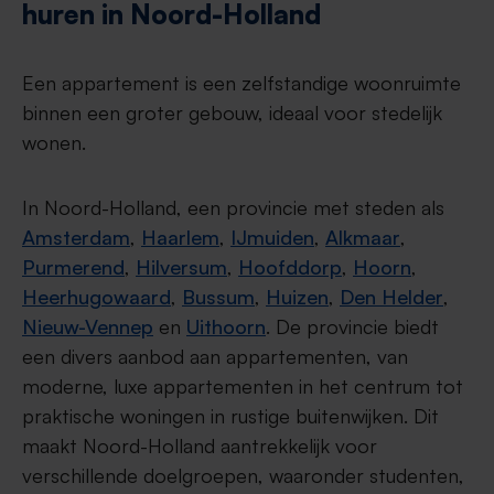
huren in Noord-Holland
Een appartement is een zelfstandige woonruimte
binnen een groter gebouw, ideaal voor stedelijk
wonen.
In Noord-Holland, een provincie met steden als
Amsterdam
,
Haarlem
,
IJmuiden
,
Alkmaar
,
Purmerend
,
Hilversum
,
Hoofddorp
,
Hoorn
,
Heerhugowaard
,
Bussum
,
Huizen
,
Den Helder
,
Nieuw-Vennep
en
Uithoorn
. De provincie biedt
een divers aanbod aan appartementen, van
moderne, luxe appartementen in het centrum tot
praktische woningen in rustige buitenwijken. Dit
maakt Noord-Holland aantrekkelijk voor
verschillende doelgroepen, waaronder studenten,