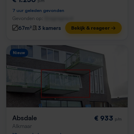
p/m
7 uur geleden gevonden
Gevonden op:
Gnagnagna.nl
67m²
3 kamers
Bekijk & reageer →
Nieuw
Absdale
€ 933
p/m
Alkmaar