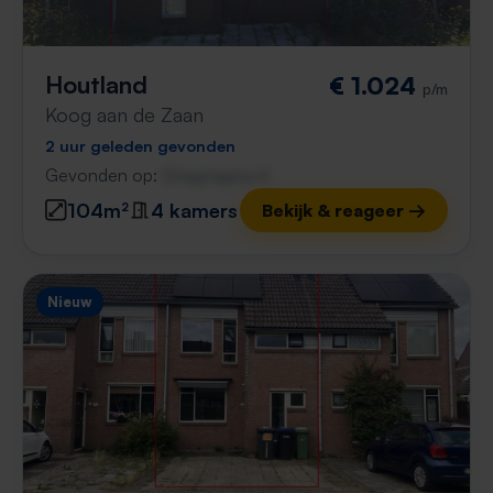
Houtland
€ 1.024
p/m
Koog aan de Zaan
2 uur geleden gevonden
Gevonden op:
Gnagnagna.nl
104m²
4 kamers
Bekijk & reageer →
Nieuw