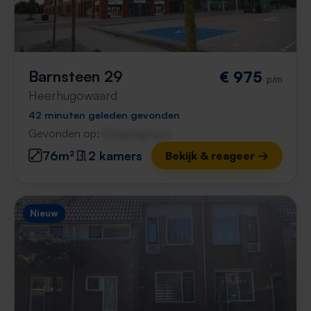
Barnsteen 29
€ 975
p/m
Heerhugowaard
42 minuten geleden gevonden
Gevonden op:
Gnagnagna.nl
76m²
2 kamers
Bekijk & reageer →
Nieuw