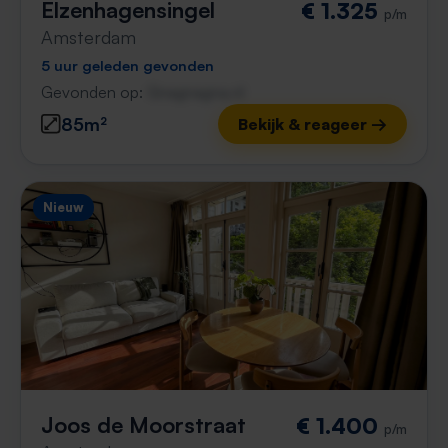
Elzenhagensingel
€ 1.325
p/m
Amsterdam
5 uur geleden gevonden
Gevonden op:
Gnagnagna.nl
85m²
Bekijk & reageer →
Nieuw
Joos de Moorstraat
€ 1.400
p/m