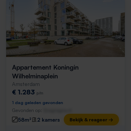
Appartement Koningin
Wilhelminaplein
Amsterdam
€ 1.283
p/m
1 dag geleden gevonden
Gevonden op:
Gnagnagna.nl
58m²
2 kamers
Bekijk & reageer →