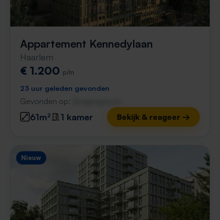
Appartement Kennedylaan
Haarlem
€ 1.200
p/m
23 uur geleden gevonden
Gevonden op:
Gnagnagna.nl
61m²
1 kamer
Bekijk & reageer →
Nieuw