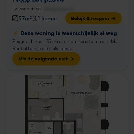
1 dag geleden gevonden
Gevonden op:
Gnagnagna.nl
57m²
1 kamer
Bekijk & reageer →
⚡️ Deze woning is waarschijnlijk al weg
Reageer binnen 15 minuten om kans te maken. Met
Rent.nl ben je altijd als eerste!
Mis de volgende niet →