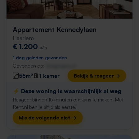
Appartement Kennedylaan
Haarlem
€ 1.200
p/m
1 dag geleden gevonden
Gevonden op:
Gnagnagna.nl
55m²
1 kamer
Bekijk & reageer →
⚡️ Deze woning is waarschijnlijk al weg
Reageer binnen 15 minuten om kans te maken. Met
Rent.nl ben je altijd als eerste!
Mis de volgende niet →