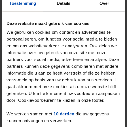
Toestemming
Details
Over
Deze website maakt gebruik van cookies
We gebruiken cookies om content en advertenties te
personaliseren, om functies voor social media te bieden
en om ons websiteverkeer te analyseren. Ook delen we
Appartement Kennedylaan
informatie over uw gebruik van onze site met onze
Haarlem
partners voor social media, adverteren en analyse. Deze
€ 1.200
partners kunnen deze gegevens combineren met andere
p/m
informatie die u aan ze heeft verstrekt of die ze hebben
23 uur geleden gevonden
verzameld op basis van uw gebruik van hun services. U
Gevonden op:
Gnagnagna.nl
gaat akkoord met onze cookies als u onze website blijft
57m²
1 kamer
gebruiken. U kunt elk moment uw voorkeuren aanpassen
Bekijk & reageer →
door "Cookievoorkeuren" te kiezen in onze footer.
We werken samen met
10 derden
die uw gegevens
Nieuw
kunnen ontvangen en verwerken.