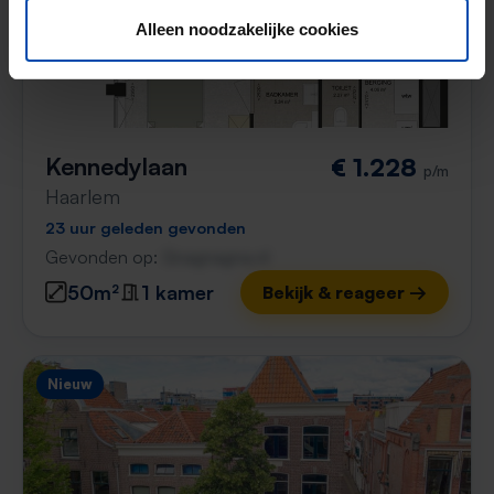
Alleen noodzakelijke cookies
Kennedylaan
€ 1.228
p/m
Haarlem
23 uur geleden gevonden
Gevonden op:
Gnagnagna.nl
50m²
1 kamer
Bekijk & reageer →
Nieuw