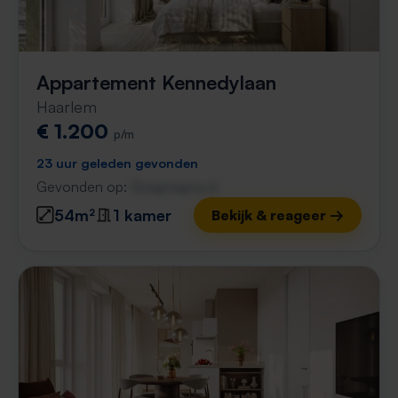
Appartement Kennedylaan
Haarlem
€ 1.200
p/m
23 uur geleden gevonden
Gevonden op:
Gnagnagna.nl
54m²
1 kamer
Bekijk & reageer →