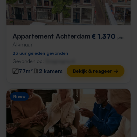
Appartement Achterdam
€ 1.370
p/m
Alkmaar
23 uur geleden gevonden
Gevonden op:
Gnagnagna.nl
77m²
2 kamers
Bekijk & reageer →
Nieuw