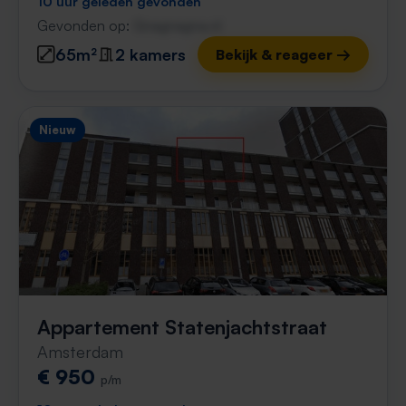
10 uur geleden gevonden
Gevonden op:
Gnagnagna.nl
65m²
2 kamers
Bekijk & reageer →
Nieuw
Appartement Statenjachtstraat
Amsterdam
€ 950
p/m