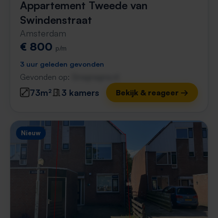
Appartement Tweede van
Swindenstraat
Amsterdam
€ 800
p/m
3 uur geleden gevonden
Gevonden op:
Gnagnagna.nl
73m²
3 kamers
Bekijk & reageer →
Nieuw