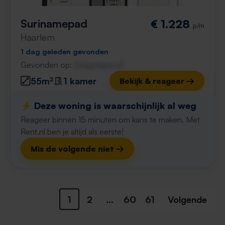
Surinamepad
€ 1.228
p/m
Haarlem
1 dag geleden gevonden
Gevonden op:
Gnagnagna.nl
55m²
1 kamer
Bekijk & reageer →
⚡️ Deze woning is waarschijnlijk al weg
Reageer binnen 15 minuten om kans te maken. Met
Rent.nl ben je altijd als eerste!
Mis de volgende niet →
1
2
...
60
61
Volgende