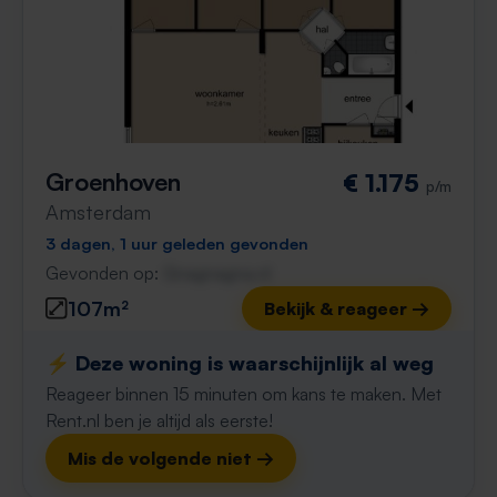
Groenhoven
€ 1.175
p/m
Amsterdam
3 dagen, 1 uur geleden gevonden
Gevonden op:
Gnagnagna.nl
107m²
Bekijk & reageer →
⚡️ Deze woning is waarschijnlijk al weg
Reageer binnen 15 minuten om kans te maken. Met
Rent.nl ben je altijd als eerste!
Mis de volgende niet →