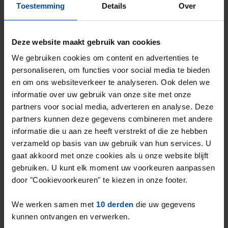
Toestemming
Details
Over
⚡️ Deze woning is waarschijnlijk al weg
Reageer binnen 15 minuten om kans te maken. Met
Deze website maakt gebruik van cookies
Rent.nl ben je altijd als eerste!
We gebruiken cookies om content en advertenties te
Mis de volgende niet →
personaliseren, om functies voor social media te bieden
en om ons websiteverkeer te analyseren. Ook delen we
informatie over uw gebruik van onze site met onze
partners voor social media, adverteren en analyse. Deze
partners kunnen deze gegevens combineren met andere
informatie die u aan ze heeft verstrekt of die ze hebben
verzameld op basis van uw gebruik van hun services. U
gaat akkoord met onze cookies als u onze website blijft
gebruiken. U kunt elk moment uw voorkeuren aanpassen
door "Cookievoorkeuren" te kiezen in onze footer.
We werken samen met
10 derden
die uw gegevens
Appartement Carolina
kunnen ontvangen en verwerken.