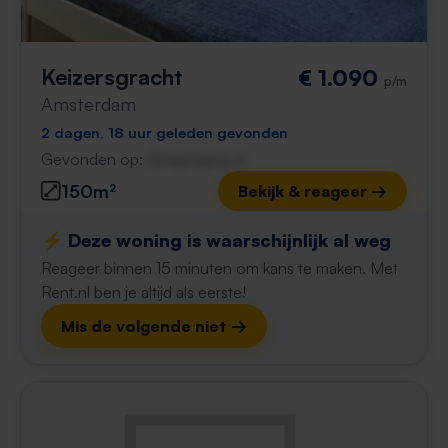
Keizersgracht
€ 1.090
p/m
Amsterdam
2 dagen, 18 uur geleden gevonden
Gevonden op:
Gnagnagna.nl
150m²
Bekijk & reageer →
⚡️ Deze woning is waarschijnlijk al weg
Reageer binnen 15 minuten om kans te maken. Met
Rent.nl ben je altijd als eerste!
Mis de volgende niet →