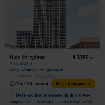
Huis Bercylaan
€ 1.199
p/m
Amsterdam
1 dag, 22 uur geleden gevonden
Gevonden op:
Gnagnagna.nl
77m²
3 kamers
Bekijk & reageer →
⚡️ Deze woning is waarschijnlijk al weg
Reageer binnen 15 minuten om kans te maken. Met