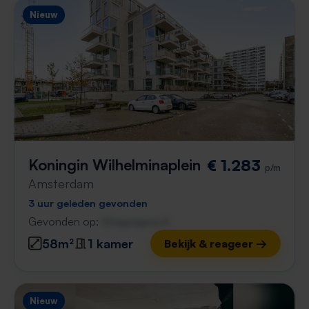
Nieuw
Koningin Wilhelminaplein
€ 1.283
p/m
Amsterdam
3 uur geleden gevonden
Gevonden op:
Gnagnagna.nl
58m²
1 kamer
Bekijk & reageer →
Nieuw