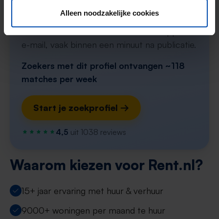
Alleen noodzakelijke cookies
Stel in één minuut je zoekprofiel in en krijg
elke nieuwe match direct via WhatsApp en
e-mail, vaak binnen een minuut na publicatie.
Zoekers met dit profiel ontvangen ~118
matches per week
Start je zoekprofiel →
4,5
uit 1038 reviews
Waarom kiezen voor Rent.nl?
15+ jaar ervaring met huur & verhuur
9000+ woningen per maand te huur