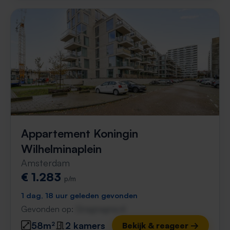
Appartement Koningin
Wilhelminaplein
Amsterdam
€ 1.283
p/m
1 dag, 18 uur geleden gevonden
Gevonden op:
Gnagnagna.nl
58m²
2 kamers
Bekijk & reageer →