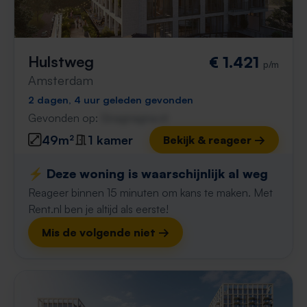
Hulstweg
€ 1.421
p/m
Amsterdam
2 dagen, 4 uur geleden gevonden
Gevonden op:
Gnagnagna.nl
49m²
1 kamer
Bekijk & reageer →
⚡️ Deze woning is waarschijnlijk al weg
Reageer binnen 15 minuten om kans te maken. Met
Rent.nl ben je altijd als eerste!
Mis de volgende niet →