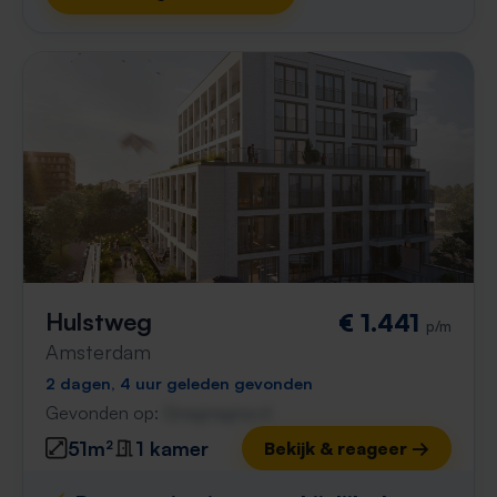
Hulstweg
€ 1.441
p/m
Amsterdam
2 dagen, 4 uur geleden gevonden
Gevonden op:
Gnagnagna.nl
51m²
1 kamer
Bekijk & reageer →