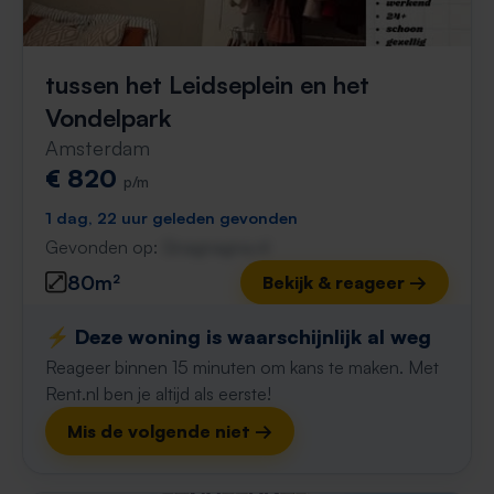
tussen het Leidseplein en het
Vondelpark
Amsterdam
€ 820
p/m
1 dag, 22 uur geleden gevonden
Gevonden op:
Gnagnagna.nl
80m²
Bekijk & reageer →
⚡️ Deze woning is waarschijnlijk al weg
Reageer binnen 15 minuten om kans te maken. Met
Rent.nl ben je altijd als eerste!
Mis de volgende niet →