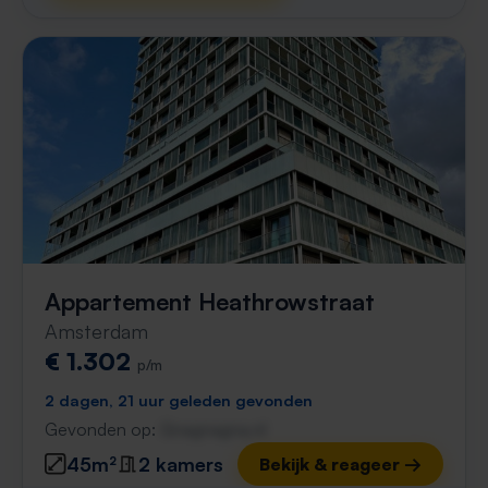
Appartement Heathrowstraat
Amsterdam
€ 1.302
p/m
2 dagen, 21 uur geleden gevonden
Gevonden op:
Gnagnagna.nl
45m²
2 kamers
Bekijk & reageer →