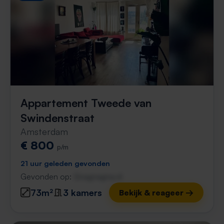
Appartement Tweede van
Swindenstraat
Amsterdam
€ 800
p/m
21 uur geleden gevonden
Gevonden op:
Gnagnagna.nl
73m²
3 kamers
Bekijk & reageer →