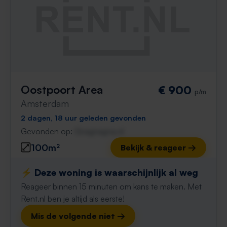
Oostpoort Area
€ 900
p/m
Amsterdam
2 dagen, 18 uur geleden gevonden
Gevonden op:
Gnagnagna.nl
100m²
Bekijk & reageer →
⚡️ Deze woning is waarschijnlijk al weg
Reageer binnen 15 minuten om kans te maken. Met
Rent.nl ben je altijd als eerste!
Mis de volgende niet →