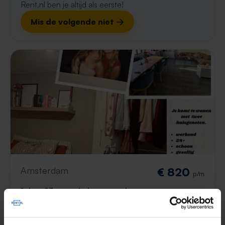
Rent.nl ben je altijd als eerste!
Mis de volgende niet →
Amsterdam
€ 820
p/m
1 dag, 23 uur geleden gevonden
Gevonden op:
Gnagnagna.nl
80m²
Bekijk & reageer →