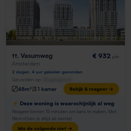
tt. Vasumweg
€ 932
p/m
Amsterdam
2 dagen, 4 uur geleden gevonden
Gevonden op:
Gnagnagna.nl
48m²
1 kamer
Bekijk & reageer →
⚡️ Deze woning is waarschijnlijk al weg
Reageer binnen 15 minuten om kans te maken. Met
Rent.nl ben je altijd als eerste!
Mis de volgende niet →