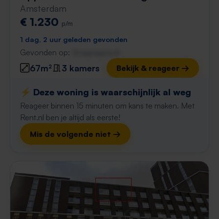
Amsterdam
€ 1.230
p/m
1 dag, 2 uur geleden gevonden
Gevonden op:
Gnagnagna.nl
67m²
3 kamers
Bekijk & reageer →
⚡️ Deze woning is waarschijnlijk al weg
Reageer binnen 15 minuten om kans te maken. Met
Rent.nl ben je altijd als eerste!
Mis de volgende niet →