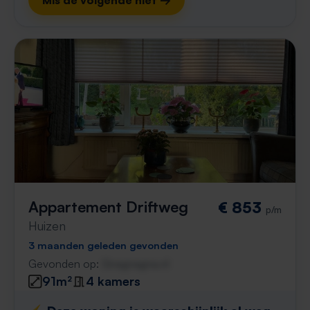
Mis de volgende niet →
Appartement Driftweg
€ 853
p/m
Huizen
3 maanden geleden gevonden
Gevonden op:
Gnagnagna.nl
91m²
4 kamers