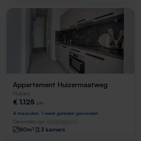
Appartement Huizermaatweg
Huizen
€ 1.125
p/m
4 maanden, 1 week geleden gevonden
Gevonden op:
Gnagnagna.nl
80m²
3 kamers