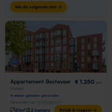
Mis de volgende niet →
Appartement Bestevaer
€ 1.250
p/m
Huizen
4 weken geleden gevonden
Gevonden op:
Gnagnagna.nl
61m²
2 kamers
Bekijk & reageer →