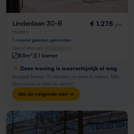
Lindenlaan 30-B
€ 1.275
p/m
Huizen
1 maand geleden gevonden
Gevonden op:
Gnagnagna.nl
83m²
1 kamer
⚡️ Deze woning is waarschijnlijk al weg
Reageer binnen 15 minuten om kans te maken. Met
Rent.nl ben je altijd als eerste!
Mis de volgende niet →