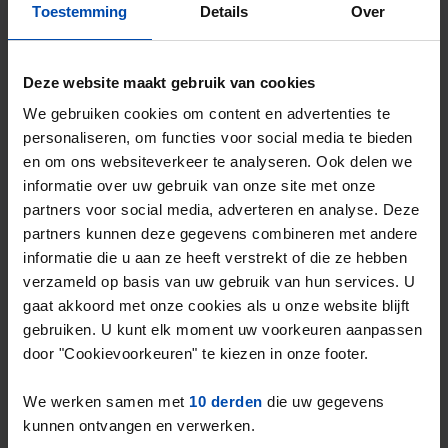
Toestemming
Details
Over
⚡️ Deze woning is waarschijnlijk al weg
Reageer binnen 15 minuten om kans te maken. Met
Deze website maakt gebruik van cookies
Rent.nl ben je altijd als eerste!
We gebruiken cookies om content en advertenties te
Mis de volgende niet →
personaliseren, om functies voor social media te bieden
en om ons websiteverkeer te analyseren. Ook delen we
informatie over uw gebruik van onze site met onze
partners voor social media, adverteren en analyse. Deze
partners kunnen deze gegevens combineren met andere
informatie die u aan ze heeft verstrekt of die ze hebben
verzameld op basis van uw gebruik van hun services. U
gaat akkoord met onze cookies als u onze website blijft
gebruiken. U kunt elk moment uw voorkeuren aanpassen
door "Cookievoorkeuren" te kiezen in onze footer.
We werken samen met
10 derden
die uw gegevens
niet gespecificeerd
€ 800
kunnen ontvangen en verwerken.
p/m