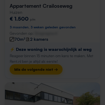
Appartement Crailoseweg
Huizen
€ 1.500
p/m
3 maanden, 3 weken geleden gevonden
Gevonden op:
Gnagnagna.nl
70m²
2 kamers
⚡️ Deze woning is waarschijnlijk al weg
Reageer binnen 15 minuten om kans te maken. Met
Rent.nl ben je altijd als eerste!
Mis de volgende niet →