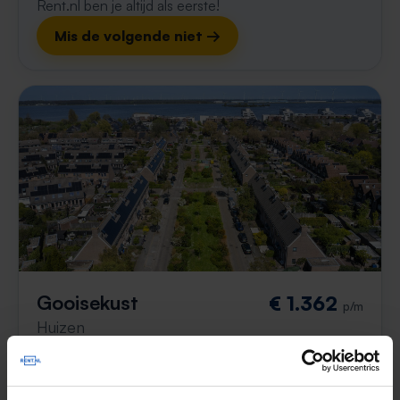
Rent.nl ben je altijd als eerste!
Mis de volgende niet →
Gooisekust
€ 1.362
p/m
Huizen
1 maand, 2 weken geleden gevonden
Gevonden op:
Gnagnagna.nl
59m²
1 kamer