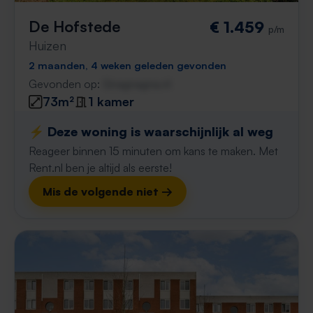
De Hofstede
€ 1.459
p/m
Huizen
2 maanden, 4 weken geleden gevonden
Gevonden op:
Gnagnagna.nl
73m²
1 kamer
⚡️ Deze woning is waarschijnlijk al weg
Reageer binnen 15 minuten om kans te maken. Met
Rent.nl ben je altijd als eerste!
Mis de volgende niet →