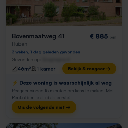
Bovenmaatweg 41
€ 885
p/m
Huizen
3 weken, 1 dag geleden gevonden
Gevonden op:
Gnagnagna.nl
46m²
1 kamer
Bekijk & reageer →
⚡️ Deze woning is waarschijnlijk al weg
Reageer binnen 15 minuten om kans te maken. Met
Rent.nl ben je altijd als eerste!
Mis de volgende niet →