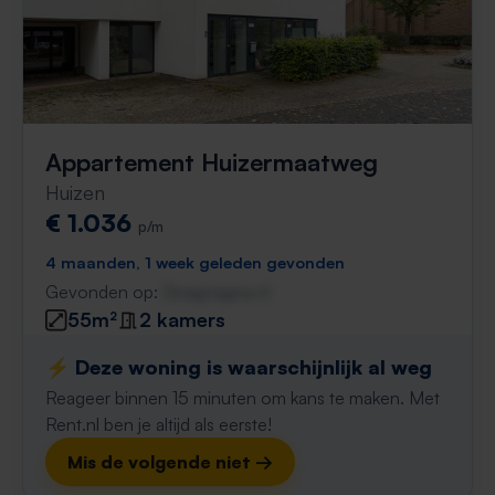
Appartement Huizermaatweg
Huizen
€ 1.036
p/m
4 maanden, 1 week geleden gevonden
Gevonden op:
Gnagnagna.nl
55m²
2 kamers
⚡️ Deze woning is waarschijnlijk al weg
Reageer binnen 15 minuten om kans te maken. Met
Rent.nl ben je altijd als eerste!
Mis de volgende niet →