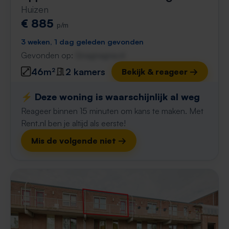
Huizen
€ 885
p/m
3 weken, 1 dag geleden gevonden
Gevonden op:
Gnagnagna.nl
46m²
2 kamers
Bekijk & reageer →
⚡️ Deze woning is waarschijnlijk al weg
Reageer binnen 15 minuten om kans te maken. Met
Rent.nl ben je altijd als eerste!
Mis de volgende niet →