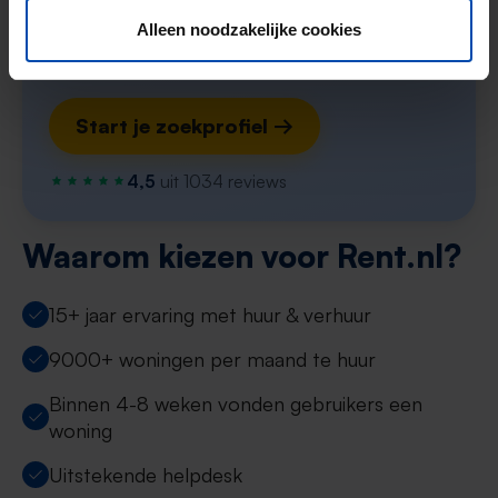
Zoekers met dit profiel ontvangen ~3
Alleen noodzakelijke cookies
matches per week
Start je zoekprofiel →
4,5
uit 1034 reviews
Waarom kiezen voor Rent.nl?
15+ jaar ervaring met huur & verhuur
9000+ woningen per maand te huur
Binnen 4-8 weken vonden gebruikers een
woning
Uitstekende helpdesk