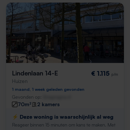
Lindenlaan 14-E
€ 1.115
p/m
Huizen
1 maand, 1 week geleden gevonden
Gevonden op:
Gnagnagna.nl
70m²
2 kamers
⚡️ Deze woning is waarschijnlijk al weg
Reageer binnen 15 minuten om kans te maken. Met