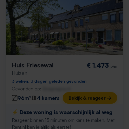
Huis Friesewal
€ 1.473
p/m
Huizen
3 weken, 3 dagen geleden gevonden
Gevonden op:
Gnagnagna.nl
96m²
4 kamers
Bekijk & reageer →
⚡️ Deze woning is waarschijnlijk al weg
Reageer binnen 15 minuten om kans te maken. Met
Rent.nl ben je altijd als eerste!