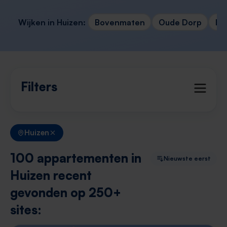
Wijken in Huizen:
Bovenmaten
Oude Dorp
Er
Filters
Huizen
100 appartementen in
Nieuwste eerst
Huizen recent
gevonden op 250+
sites: