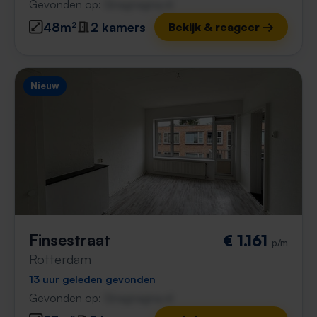
Gevonden op:
Gnagnagna.nl
48m²
2 kamers
Bekijk & reageer →
Nieuw
Finsestraat
€ 1.161
p/m
Rotterdam
13 uur geleden gevonden
Gevonden op:
Gnagnagna.nl