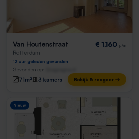
Van Houtenstraat
€ 1.160
p/m
Rotterdam
12 uur geleden gevonden
Gevonden op:
Gnagnagna.nl
71m²
3 kamers
Bekijk & reageer →
Nieuw