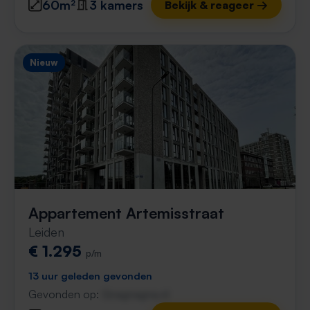
60m²
3 kamers
Bekijk & reageer →
Nieuw
Appartement Artemisstraat
Leiden
€ 1.295
p/m
13 uur geleden gevonden
Gevonden op:
Gnagnagna.nl