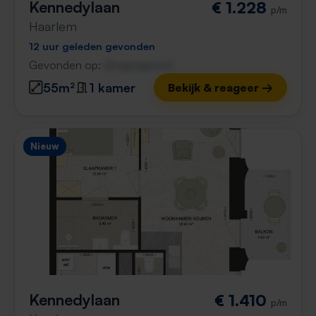
Kennedylaan
€ 1.228
p/m
Haarlem
12 uur geleden gevonden
Gevonden op:
Gnagnagna.nl
55m²
1 kamer
Bekijk & reageer →
Nieuw
Kennedylaan
€ 1.410
p/m