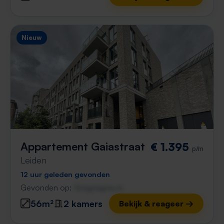
Nieuw
Appartement Gaiastraat
€ 1.395
p/m
Leiden
12 uur geleden gevonden
Gevonden op:
Gnagnagna.nl
56m²
2 kamers
Bekijk & reageer →