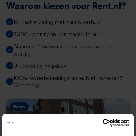
Waarom kiezen voor Rent.nl?
15+ jaar ervaring met huur & verhuur
9000+ woningen per maand te huur
Binnen 4-8 weken vonden gebruikers een
woning
Uitstekende helpdesk
100% tevredenheidsgarantie. Niet tevreden?
Geld terug!
Nieuw