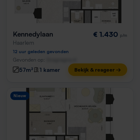
Kennedylaan
€ 1.430
p/m
Haarlem
12 uur geleden gevonden
Gevonden op:
Gnagnagna.nl
57m²
1 kamer
Bekijk & reageer →
Nieuw