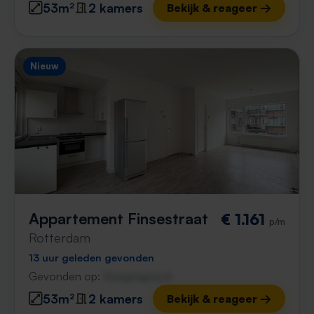
53m²
2 kamers
Bekijk & reageer →
Nieuw
Appartement Finsestraat
€ 1.161
p/m
Rotterdam
13 uur geleden gevonden
Gevonden op:
Gnagnagna.nl
53m²
2 kamers
Bekijk & reageer →