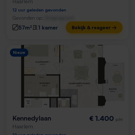
Haarlem
12 uur geleden gevonden
Gevonden op:
Gnagnagna.nl
57m²
1 kamer
Bekijk & reageer →
Nieuw
Kennedylaan
€ 1.400
p/m
Haarlem
12 uur geleden gevonden