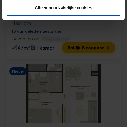
Alleen noodzakelijke cookies
Kennedylaan 314
€ 1.200
p/m
Haarlem
13 uur geleden gevonden
Gevonden op:
Gnagnagna.nl
47m²
1 kamer
Bekijk & reageer →
Nieuw