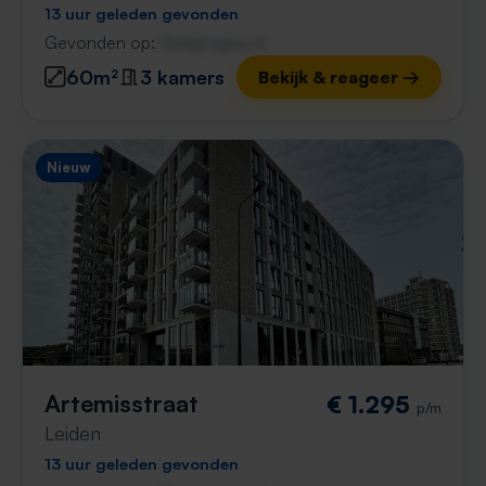
13 uur geleden gevonden
Gevonden op:
Gnagnagna.nl
60m²
3 kamers
Bekijk & reageer →
Nieuw
Artemisstraat
€ 1.295
p/m
Leiden
13 uur geleden gevonden