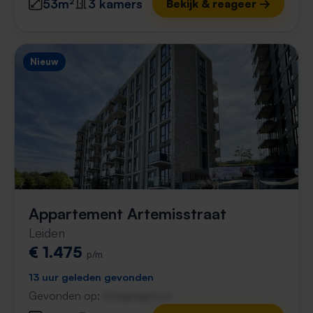
53m²
3 kamers
Bekijk & reageer →
Nieuw
Appartement Artemisstraat
Leiden
€ 1.475
p/m
13 uur geleden gevonden
Gevonden op:
Gnagnagna.nl