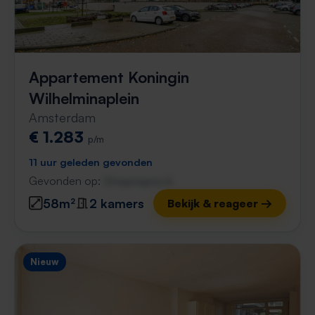
Appartement Koningin
Wilhelminaplein
Amsterdam
€ 1.283
p/m
11 uur geleden gevonden
Gevonden op:
Gnagnagna.nl
58m²
2 kamers
Bekijk & reageer →
Nieuw