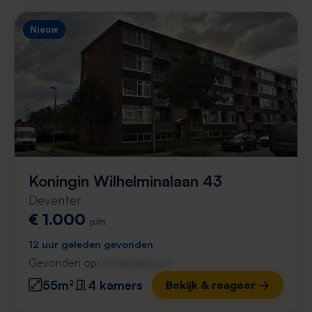
Nieuw
Koningin Wilhelminalaan 43
Deventer
€ 1.000
p/m
12 uur geleden gevonden
Gevonden op:
Gnagnagna.nl
55m²
4 kamers
Bekijk & reageer →