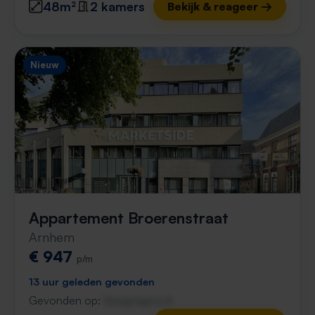
48m²
2 kamers
Bekijk & reageer →
Nieuw
Appartement Broerenstraat
Arnhem
€ 947
p/m
13 uur geleden gevonden
Gevonden op:
Gnagnagna.nl