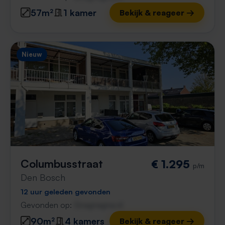
57m²
1 kamer
Bekijk & reageer →
Nieuw
Columbusstraat
€ 1.295
p/m
Den Bosch
12 uur geleden gevonden
Gevonden op:
Gnagnagna.nl
90m²
4 kamers
Bekijk & reageer →