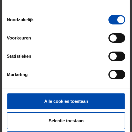
Toestemmingsselectie
Noodzakelijk
Kennedylaan 376
€ 1.495
p/m
Haarlem
Voorkeuren
12 uur geleden gevonden
Gevonden op:
Gnagnagna.nl
Statistieken
66m²
2 kamers
Bekijk & reageer →
Marketing
Nieuw
Alle cookies toestaan
Selectie toestaan