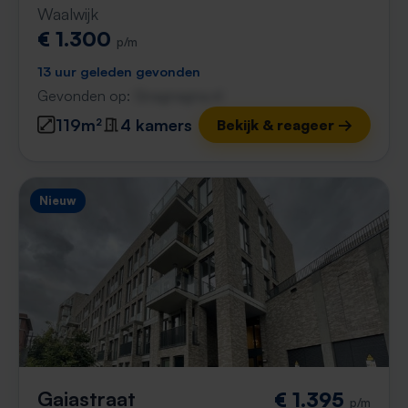
Waalwijk
€ 1.300
p/m
13 uur geleden gevonden
Gevonden op:
Gnagnagna.nl
119m²
4 kamers
Bekijk & reageer →
Nieuw
Gaiastraat
€ 1.395
p/m