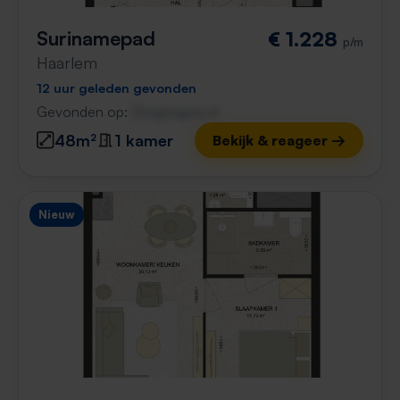
Surinamepad
€ 1.228
p/m
Haarlem
12 uur geleden gevonden
Gevonden op:
Gnagnagna.nl
48m²
1 kamer
Bekijk & reageer →
Nieuw