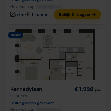
Gevonden op:
Gnagnagna.nl
57m²
1 kamer
Bekijk & reageer →
Nieuw
Kennedylaan
€ 1.228
p/m
Haarlem
12 uur geleden gevonden
Gevonden op:
Gnagnagna.nl