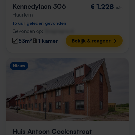
Kennedylaan 306
€ 1.228
p/m
Haarlem
13 uur geleden gevonden
Gevonden op:
Gnagnagna.nl
53m²
1 kamer
Bekijk & reageer →
Nieuw
Huis Antoon Coolenstraat