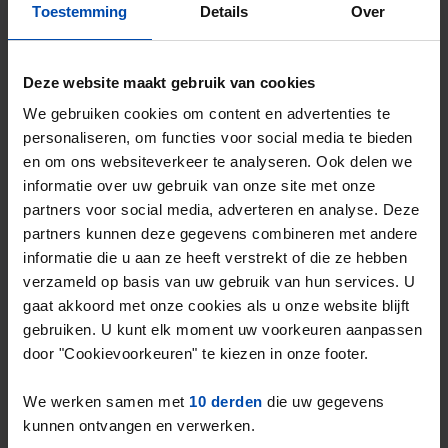
Toestemming
Details
Over
Deze website maakt gebruik van cookies
We gebruiken cookies om content en advertenties te
Appartement Westeinde
€ 1.250
p/m
personaliseren, om functies voor social media te bieden
Arnhem
en om ons websiteverkeer te analyseren. Ook delen we
12 uur geleden gevonden
informatie over uw gebruik van onze site met onze
Gevonden op:
Gnagnagna.nl
partners voor social media, adverteren en analyse. Deze
73m²
3 kamers
Bekijk & reageer →
partners kunnen deze gegevens combineren met andere
informatie die u aan ze heeft verstrekt of die ze hebben
verzameld op basis van uw gebruik van hun services. U
gaat akkoord met onze cookies als u onze website blijft
Nieuw
gebruiken. U kunt elk moment uw voorkeuren aanpassen
door "Cookievoorkeuren" te kiezen in onze footer.
We werken samen met
10 derden
die uw gegevens
kunnen ontvangen en verwerken.