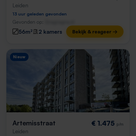
Leiden
13 uur geleden gevonden
Gevonden op:
Gnagnagna.nl
56m²
2 kamers
Bekijk & reageer →
Nieuw
Artemisstraat
€ 1.475
p/m
Leiden