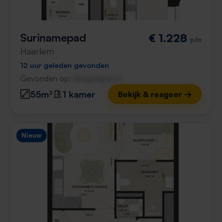
Surinamepad
€ 1.228
p/m
Haarlem
12 uur geleden gevonden
Gevonden op:
Gnagnagna.nl
55m²
1 kamer
Bekijk & reageer →
Nieuw