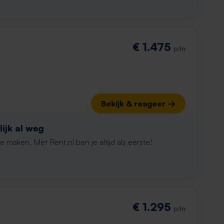
€ 1.475
p/m
Bekijk & reageer →
ijk al weg
maken. Met Rent.nl ben je altijd als eerste!
€ 1.295
p/m