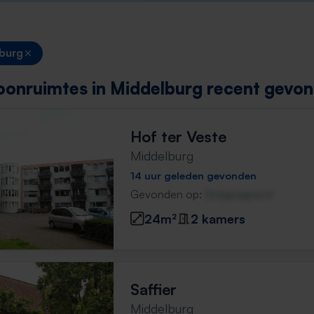
burg
onruimtes in Middelburg recent gevon
Hof ter Veste
Middelburg
14 uur geleden gevonden
Gevonden op:
Gnagnagna.nl
24m²
2 kamers
Saffier
Middelburg