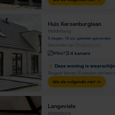
Huis Kersenburglaan
Middelburg
3 dagen, 16 uur geleden gevonden
Gevonden op:
Gnagnagna.nl
99m²
4 kamers
⚡️ Deze woning is waarschijnl
Reageer binnen 15 minuten om kans te 
Mis de volgende niet →
Langeviele
Middelburg