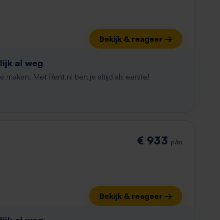
Bekijk & reageer →
ijk al weg
maken. Met Rent.nl ben je altijd als eerste!
€ 933
p/m
Bekijk & reageer →