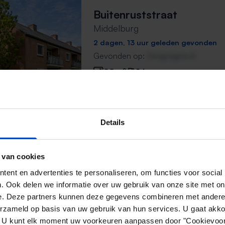
Buitenruststraat
Middelburg
2 dagen, 13 uur geleden gevonden
Gevonden op:
Gnagnagna.nl
22m²
1 kamer
⚡️ Deze woning is waarschijnl
Reageer binnen 15 minuten om kans te 
Details
Mis de volgende niet →
 van cookies
ent en advertenties te personaliseren, om functies voor social
Huis Nieuwstraat
. Ook delen we informatie over uw gebruik van onze site met on
Middelburg
e. Deze partners kunnen deze gegevens combineren met andere i
2 dagen, 22 uur geleden gevonden
erzameld op basis van uw gebruik van hun services. U gaat akk
Gevonden op:
Gnagnagna.nl
en. U kunt elk moment uw voorkeuren aanpassen door "Cookievoor