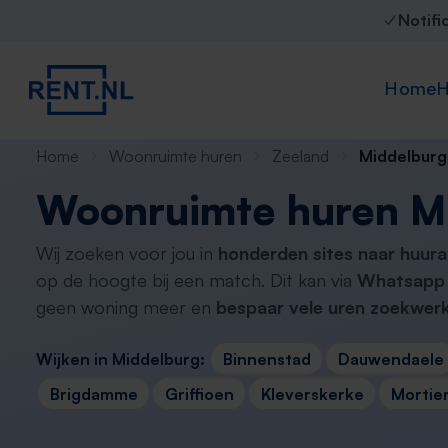
Notifi
Home
H
Home
Woonruimte huren
Zeeland
Middelburg
Woonruimte huren M
Wij zoeken voor jou in
honderden sites naar huur
op de hoogte bij een match. Dit kan via
Whatsapp 
geen woning meer en
bespaar vele uren zoekwerk
Wijken in Middelburg:
Binnenstad
Dauwendaele
Brigdamme
Griffioen
Kleverskerke
Mortie