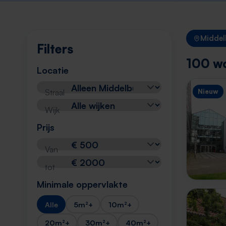
Middel
Filters
100 wo
Locatie
Straal
Nieuw
Wijk
Prijs
Van
tot
Minimale oppervlakte
Alle
5m²+
10m²+
20m²+
30m²+
40m²+