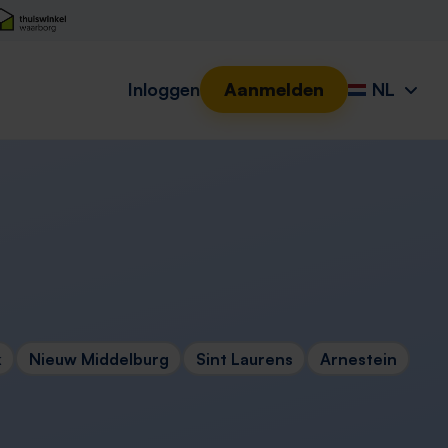
Inloggen
Aanmelden
NL
k
Nieuw Middelburg
Sint Laurens
Arnestein