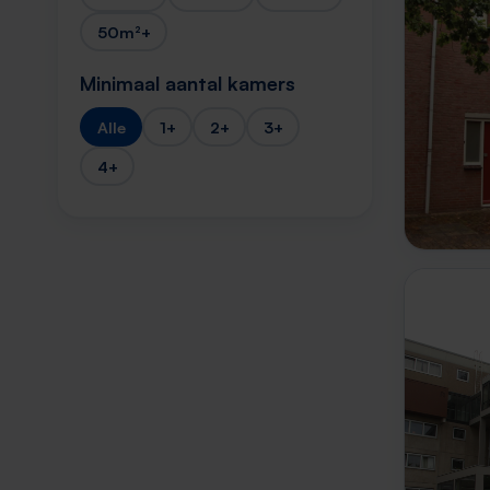
50m²+
Minimaal aantal kamers
Alle
1+
2+
3+
4+