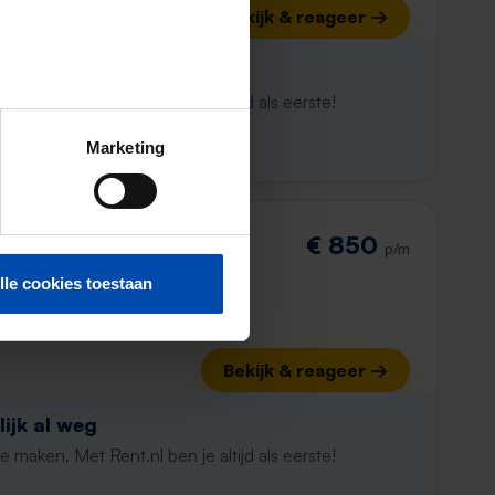
Bekijk & reageer →
ijk al weg
maken. Met Rent.nl ben je altijd als eerste!
Marketing
€ 850
p/m
lle cookies toestaan
Bekijk & reageer →
ijk al weg
maken. Met Rent.nl ben je altijd als eerste!