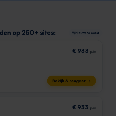
den op 250+ sites:
Nieuwste eerst
€ 933
p/m
Bekijk & reageer →
€ 933
p/m