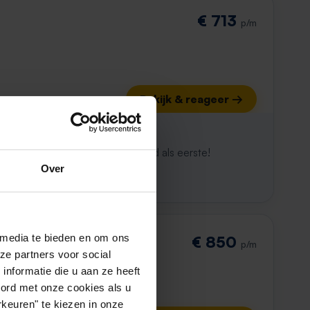
€ 713
p/m
Bekijk & reageer →
ijk al weg
maken. Met Rent.nl ben je altijd als eerste!
Over
 media te bieden en om ons
€ 850
p/m
ze partners voor social
nformatie die u aan ze heeft
oord met onze cookies als u
keuren" te kiezen in onze