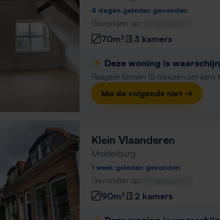
4 dagen geleden gevonden
Gevonden op:
Gnagnagna.nl
70m²
3 kamers
⚡️ Deze woning is waarschijnl
Reageer binnen 15 minuten om kans te 
Mis de volgende niet →
Klein Vlaanderen
Middelburg
1 week geleden gevonden
Gevonden op:
Gnagnagna.nl
90m²
2 kamers