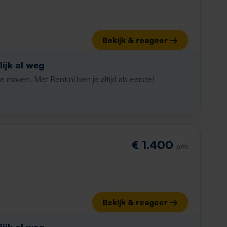
Bekijk & reageer →
ijk al weg
maken. Met Rent.nl ben je altijd als eerste!
€ 1.400
p/m
Bekijk & reageer →