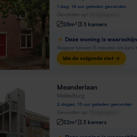
1 dag, 14 uur geleden gevonden
Gevonden op:
Gnagnagna.nl
28m²
3 kamers
⚡️ Deze woning is waarschijnl
Reageer binnen 15 minuten om kans te 
Mis de volgende niet →
Meanderlaan
Middelburg
2 dagen, 13 uur geleden gevonden
Gevonden op:
Gnagnagna.nl
52m²
3 kamers