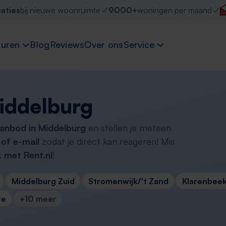
caties
bij nieuwe woonruimte
9000+
woningen per maand
uren
Blog
Reviews
Over ons
Service
iddelburg
aanbod in Middelburg
en stellen je meteen
of e-mail
zodat je direct kan reageren! Mis
 met Rent.nl
!
Middelburg Zuid
Stromenwijk/'t Zand
Klarenbee
re
+10 meer