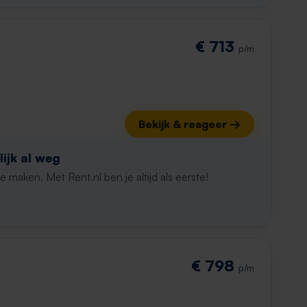
€ 713
p/m
Bekijk & reageer →
ijk al weg
maken. Met Rent.nl ben je altijd als eerste!
€ 798
p/m