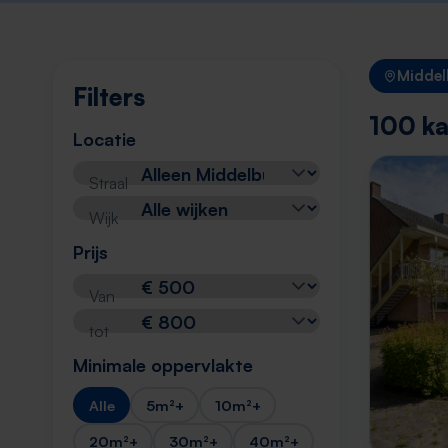
Middel
Filters
100 ka
Locatie
Straal
Wijk
Prijs
Van
tot
Minimale oppervlakte
Alle
5m²+
10m²+
20m²+
30m²+
40m²+