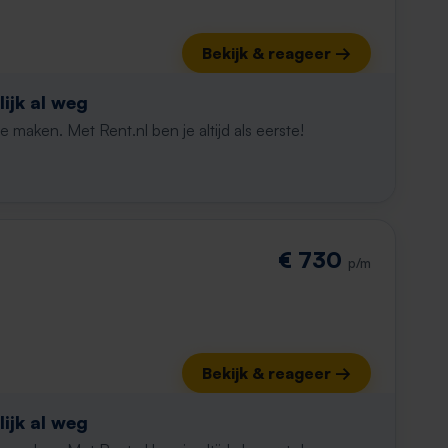
Bekijk & reageer →
ijk al weg
maken. Met Rent.nl ben je altijd als eerste!
€ 730
p/m
Bekijk & reageer →
ijk al weg