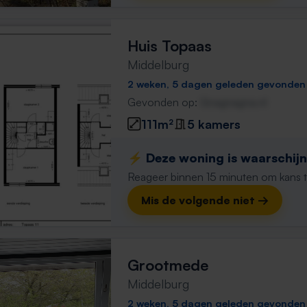
Huis Topaas
Middelburg
2 weken, 5 dagen geleden gevonden
Gevonden op:
Gnagnagna.nl
111m²
5 kamers
⚡️ Deze woning is waarschijnl
Reageer binnen 15 minuten om kans te 
Mis de volgende niet →
Grootmede
Middelburg
2 weken, 5 dagen geleden gevonden