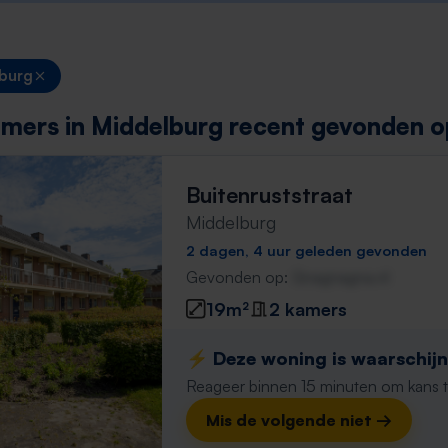
burg
mers in Middelburg recent gevonden o
Buitenruststraat
Middelburg
2 dagen, 4 uur geleden gevonden
Gevonden op:
Gnagnagna.nl
19m²
2 kamers
⚡️ Deze woning is waarschijnl
Reageer binnen 15 minuten om kans te 
Mis de volgende niet →