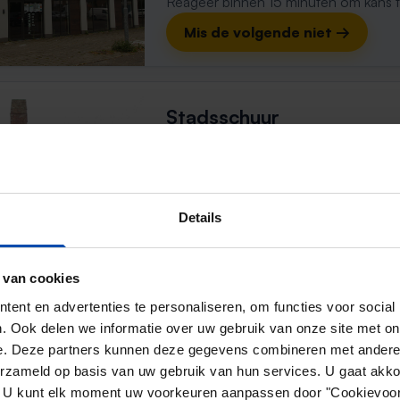
Reageer binnen 15 minuten om kans te 
Mis de volgende niet →
Stadsschuur
Middelburg
1 week, 6 dagen geleden gevonden
Gevonden op:
Gnagnagna.nl
11m²
2 kamers
Details
⚡️ Deze woning is waarschijnl
 van cookies
Reageer binnen 15 minuten om kans te 
ent en advertenties te personaliseren, om functies voor social
Mis de volgende niet →
. Ook delen we informatie over uw gebruik van onze site met on
e. Deze partners kunnen deze gegevens combineren met andere i
erzameld op basis van uw gebruik van hun services. U gaat akk
en. U kunt elk moment uw voorkeuren aanpassen door "Cookievoor