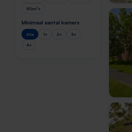
50m²+
Minimaal aantal kamers
Alle
1+
2+
3+
4+