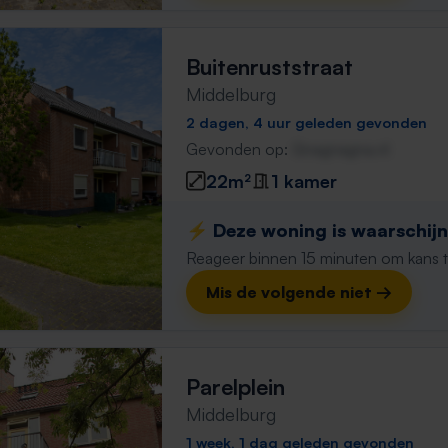
Buitenruststraat
Middelburg
2 dagen, 4 uur geleden gevonden
Gevonden op:
Gnagnagna.nl
22m²
1 kamer
⚡️ Deze woning is waarschijnl
Reageer binnen 15 minuten om kans te 
Mis de volgende niet →
Parelplein
Middelburg
1 week, 1 dag geleden gevonden