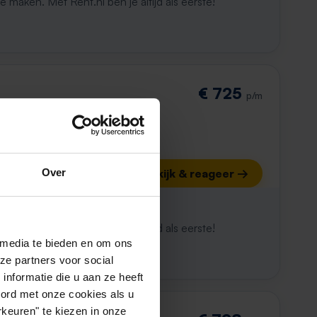
maken. Met Rent.nl ben je altijd als eerste!
€ 725
p/m
Over
Bekijk & reageer →
ijk al weg
maken. Met Rent.nl ben je altijd als eerste!
 media te bieden en om ons
ze partners voor social
nformatie die u aan ze heeft
oord met onze cookies als u
keuren" te kiezen in onze