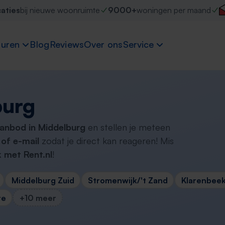
caties
bij nieuwe woonruimte
9000+
woningen per maand
uren
Blog
Reviews
Over ons
Service
burg
aanbod in Middelburg
en stellen je meteen
of e-mail
zodat je direct kan reageren! Mis
 met Rent.nl
!
Middelburg Zuid
Stromenwijk/'t Zand
Klarenbee
re
+10 meer