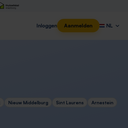
Inloggen
Aanmelden
NL
k
Nieuw Middelburg
Sint Laurens
Arnestein