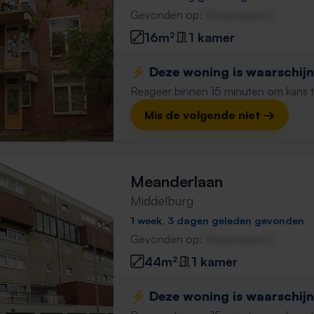
Gevonden op:
Gnagnagna.nl
16m²
1 kamer
⚡️ Deze woning is waarschijnl
Reageer binnen 15 minuten om kans te 
Mis de volgende niet →
Meanderlaan
Middelburg
1 week, 3 dagen geleden gevonden
Gevonden op:
Gnagnagna.nl
44m²
1 kamer
⚡️ Deze woning is waarschijnl