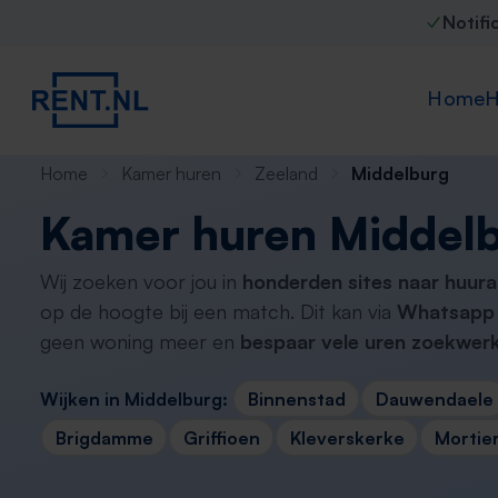
Notifi
Home
H
Home
Kamer huren
Zeeland
Middelburg
Kamer huren Middel
Wij zoeken voor jou in
honderden sites naar huur
op de hoogte bij een match. Dit kan via
Whatsapp 
geen woning meer en
bespaar vele uren zoekwerk
Wijken in Middelburg:
Binnenstad
Dauwendaele
Brigdamme
Griffioen
Kleverskerke
Mortie