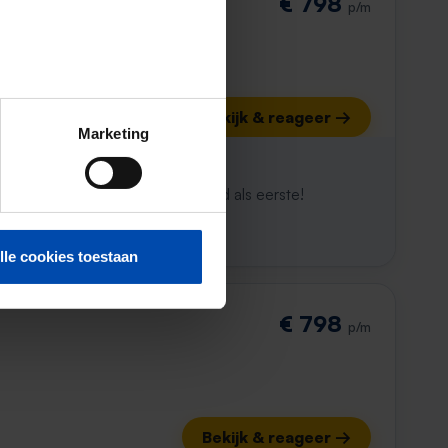
€ 798
p/m
Bekijk & reageer →
Marketing
ijk al weg
maken. Met Rent.nl ben je altijd als eerste!
lle cookies toestaan
€ 798
p/m
Bekijk & reageer →