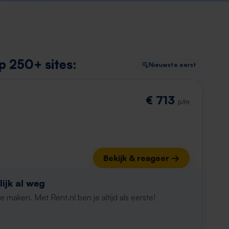
p 250+ sites:
Nieuwste eerst
€ 713
p/m
Bekijk & reageer →
ijk al weg
maken. Met Rent.nl ben je altijd als eerste!