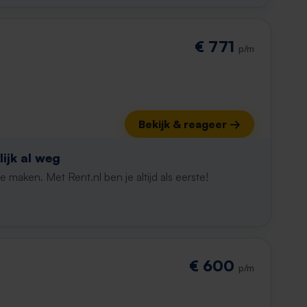
€ 771
p/m
Bekijk & reageer →
ijk al weg
maken. Met Rent.nl ben je altijd als eerste!
€ 600
p/m