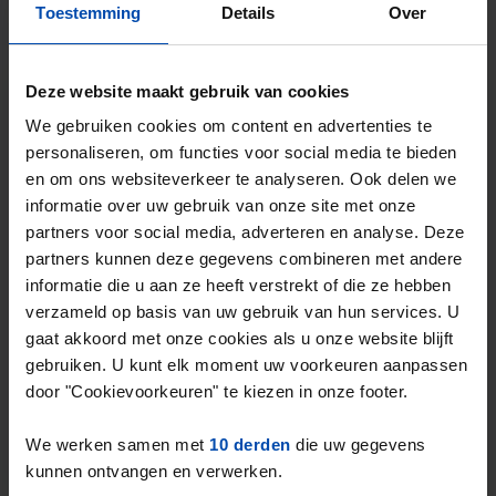
Toestemming
Details
Over
Tip!
Deze website maakt gebruik van cookies
Mis nooit meer een
We gebruiken cookies om content en advertenties te
woonruimte in Hoofddorp
personaliseren, om functies voor social media te bieden
Stel in één minuut je zoekprofiel in en krijg
en om ons websiteverkeer te analyseren. Ook delen we
informatie over uw gebruik van onze site met onze
elke nieuwe match direct via WhatsApp en
partners voor social media, adverteren en analyse. Deze
e-mail, vaak binnen een minuut na publicatie.
partners kunnen deze gegevens combineren met andere
informatie die u aan ze heeft verstrekt of die ze hebben
Zoekers met dit profiel ontvangen ~22
verzameld op basis van uw gebruik van hun services. U
matches per week
gaat akkoord met onze cookies als u onze website blijft
gebruiken. U kunt elk moment uw voorkeuren aanpassen
Start je zoekprofiel →
door "Cookievoorkeuren" te kiezen in onze footer.
4,5
uit 1028 reviews
We werken samen met
10 derden
die uw gegevens
kunnen ontvangen en verwerken.