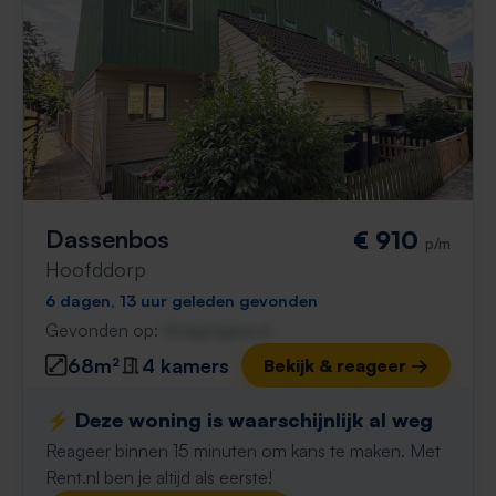
Dassenbos
€ 910
p/m
Hoofddorp
6 dagen, 13 uur geleden gevonden
Gevonden op:
Gnagnagna.nl
68m²
4 kamers
Bekijk & reageer →
⚡️ Deze woning is waarschijnlijk al weg
Reageer binnen 15 minuten om kans te maken. Met
Rent.nl ben je altijd als eerste!