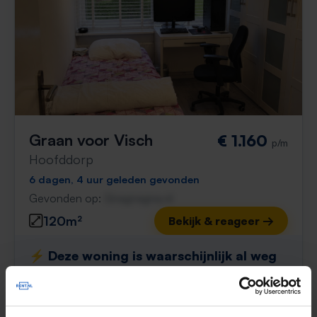
Graan voor Visch
€ 1.160
p/m
Hoofddorp
6 dagen, 4 uur geleden gevonden
Gevonden op:
Gnagnagna.nl
120m²
Bekijk & reageer →
⚡️ Deze woning is waarschijnlijk al weg
Reageer binnen 15 minuten om kans te maken. Met
Rent.nl ben je altijd als eerste!
Mis de volgende niet →