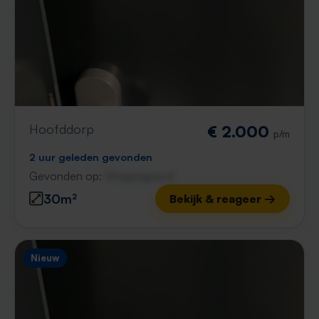
Hoofddorp
€ 2.000
p/m
2 uur geleden gevonden
Gevonden op:
Gnagnagna.nl
30m²
Bekijk & reageer →
Nieuw