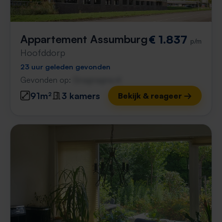
Appartement Assumburg
€ 1.837
p/m
Hoofddorp
23 uur geleden gevonden
Gevonden op:
Gnagnagna.nl
91m²
3 kamers
Bekijk & reageer →