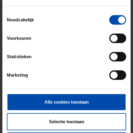
Waarom kiezen voor Rent.nl?
Toestemmingsselectie
15+ jaar ervaring met huur & verhuur
Noodzakelijk
9000+ woningen per maand te huur
Voorkeuren
Binnen 4-8 weken vonden gebruikers een
woning
Statistieken
Uitstekende helpdesk
100% tevredenheidsgarantie. Niet tevreden?
Marketing
Geld terug!
Alle cookies toestaan
Selectie toestaan