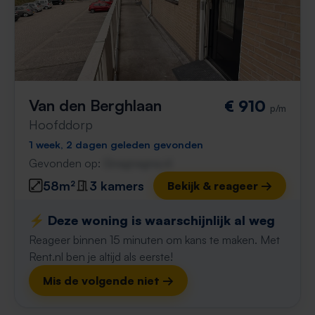
Van den Berghlaan
€ 910
p/m
Hoofddorp
1 week, 2 dagen geleden gevonden
Gevonden op:
Gnagnagna.nl
58m²
3 kamers
Bekijk & reageer →
⚡️ Deze woning is waarschijnlijk al weg
Reageer binnen 15 minuten om kans te maken. Met
Rent.nl ben je altijd als eerste!
Mis de volgende niet →