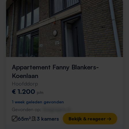
Appartement Fanny Blankers-
Koenlaan
Hoofddorp
€ 1.200
p/m
1 week geleden gevonden
Gevonden op:
Gnagnagna.nl
65m²
3 kamers
Bekijk & reageer →