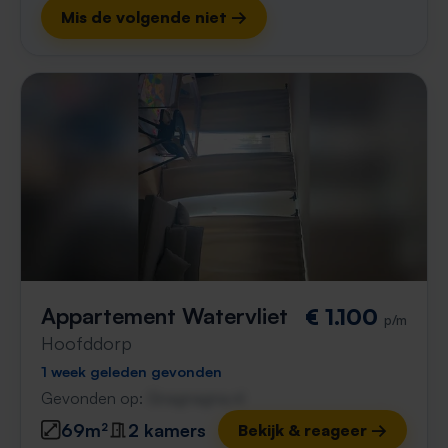
Mis de volgende niet →
Appartement Watervliet
€ 1.100
p/m
Hoofddorp
1 week geleden gevonden
Gevonden op:
Gnagnagna.nl
69m²
2 kamers
Bekijk & reageer →