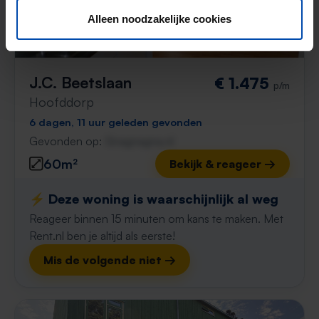
Alleen noodzakelijke cookies
J.C. Beetslaan
€ 1.475
p/m
Hoofddorp
6 dagen, 11 uur geleden gevonden
Gevonden op:
Gnagnagna.nl
60m²
Bekijk & reageer →
⚡️ Deze woning is waarschijnlijk al weg
Reageer binnen 15 minuten om kans te maken. Met
Rent.nl ben je altijd als eerste!
Mis de volgende niet →