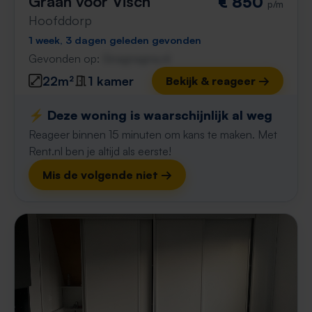
Graan voor Visch
€ 850
p/m
Hoofddorp
1 week, 3 dagen geleden gevonden
Gevonden op:
Gnagnagna.nl
22m²
1 kamer
Bekijk & reageer →
⚡️ Deze woning is waarschijnlijk al weg
Reageer binnen 15 minuten om kans te maken. Met
Rent.nl ben je altijd als eerste!
Mis de volgende niet →