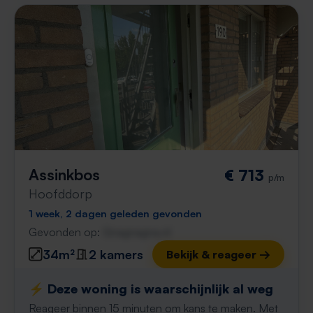
Assinkbos
€ 713
p/m
Hoofddorp
1 week, 2 dagen geleden gevonden
Gevonden op:
Gnagnagna.nl
34m²
2 kamers
Bekijk & reageer →
⚡️ Deze woning is waarschijnlijk al weg
Reageer binnen 15 minuten om kans te maken. Met