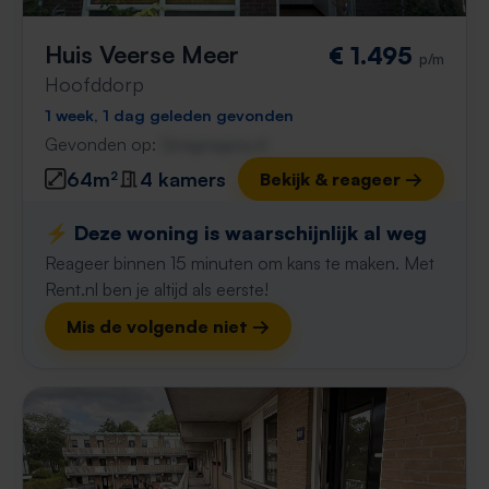
Huis Veerse Meer
€ 1.495
p/m
Hoofddorp
1 week, 1 dag geleden gevonden
Gevonden op:
Gnagnagna.nl
64m²
4 kamers
Bekijk & reageer →
⚡️ Deze woning is waarschijnlijk al weg
Reageer binnen 15 minuten om kans te maken. Met
Rent.nl ben je altijd als eerste!
Mis de volgende niet →