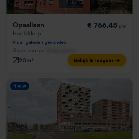
Opaallaan
€ 766,45
p/m
Hoofddorp
9 uur geleden gevonden
Gevonden op:
Gnagnagna.nl
20m²
Bekijk & reageer →
Nieuw