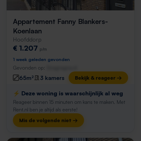
Appartement Fanny Blankers-
Koenlaan
Hoofddorp
€ 1.207
p/m
1 week geleden gevonden
Gevonden op:
Gnagnagna.nl
65m²
3 kamers
Bekijk & reageer →
⚡️ Deze woning is waarschijnlijk al weg
Reageer binnen 15 minuten om kans te maken. Met
Rent.nl ben je altijd als eerste!
Mis de volgende niet →