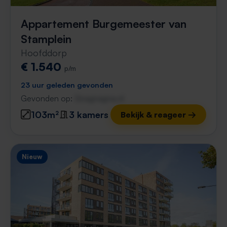
Appartement Burgemeester van
Stamplein
Hoofddorp
€ 1.540
p/m
23 uur geleden gevonden
Gevonden op:
Gnagnagna.nl
103m²
3 kamers
Bekijk & reageer →
Nieuw