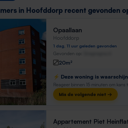
mers in Hoofddorp recent gevonden op
Opaallaan
Hoofddorp
1 dag, 11 uur geleden gevonden
Gevonden op:
Gnagnagna.nl
20m²
⚡️ Deze woning is waarschijnl
Reageer binnen 15 minuten om kans te 
Mis de volgende niet →
Appartement Piet Heinfla