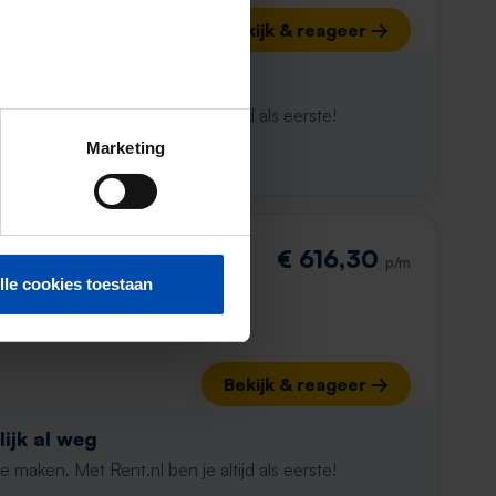
Bekijk & reageer →
ijk al weg
maken. Met Rent.nl ben je altijd als eerste!
Marketing
€ 616,30
p/m
lle cookies toestaan
Bekijk & reageer →
ijk al weg
maken. Met Rent.nl ben je altijd als eerste!