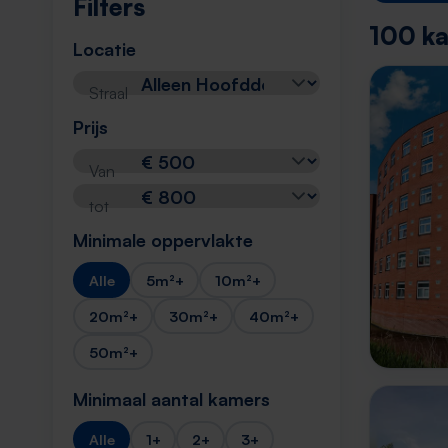
Filters
100 ka
Locatie
Straal
Prijs
Van
tot
Minimale oppervlakte
Alle
5m²+
10m²+
20m²+
30m²+
40m²+
50m²+
Minimaal aantal kamers
Alle
1+
2+
3+