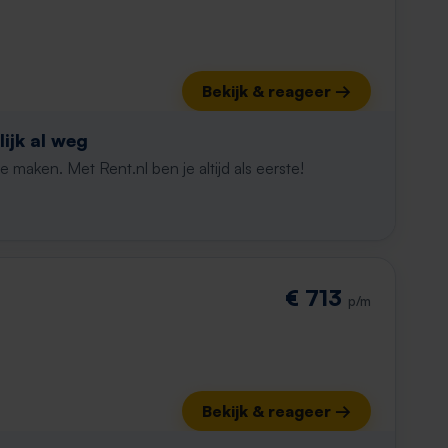
Bekijk & reageer →
ijk al weg
maken. Met Rent.nl ben je altijd als eerste!
€ 713
p/m
Bekijk & reageer →