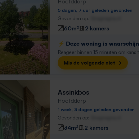
Hoofddorp
5 dagen, 7 uur geleden gevonden
Gevonden op:
Gnagnagna.nl
60m²
2 kamers
⚡️ Deze woning is waarschijnl
Reageer binnen 15 minuten om kans te 
Mis de volgende niet →
Assinkbos
Hoofddorp
1 week, 3 dagen geleden gevonden
Gevonden op:
Gnagnagna.nl
34m²
2 kamers