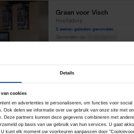
Graan voor Visch
Hoofddorp
2 weken geleden gevonden
Gevonden op:
Gnagnagna.nl
22m²
⚡️ Deze woning is waarschijnl
Reageer binnen 15 minuten om kans te 
Details
Mis de volgende niet →
 van cookies
ent en advertenties te personaliseren, om functies voor social
Nassaustraat
. Ook delen we informatie over uw gebruik van onze site met on
Hoofddorp
e. Deze partners kunnen deze gegevens combineren met andere i
erzameld op basis van uw gebruik van hun services. U gaat akk
2 weken, 2 dagen geleden gevonden
en. U kunt elk moment uw voorkeuren aanpassen door "Cookievoor
Gevonden op:
Gnagnagna.nl