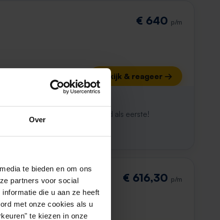
€ 640
p/m
Bekijk & reageer →
ijk al weg
maken. Met Rent.nl ben je altijd als eerste!
Over
 media te bieden en om ons
€ 616,30
p/m
ze partners voor social
nformatie die u aan ze heeft
oord met onze cookies als u
keuren" te kiezen in onze