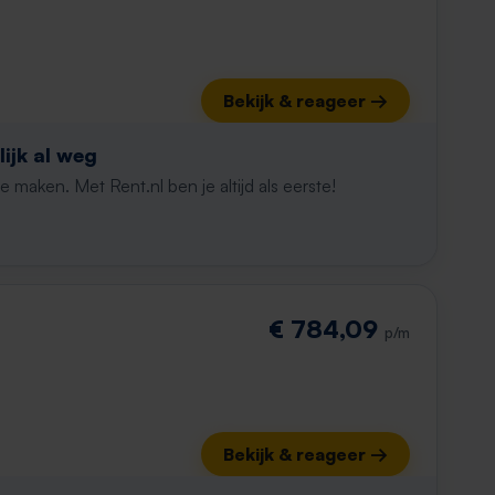
Bekijk & reageer →
ijk al weg
maken. Met Rent.nl ben je altijd als eerste!
€ 784,09
p/m
Bekijk & reageer →