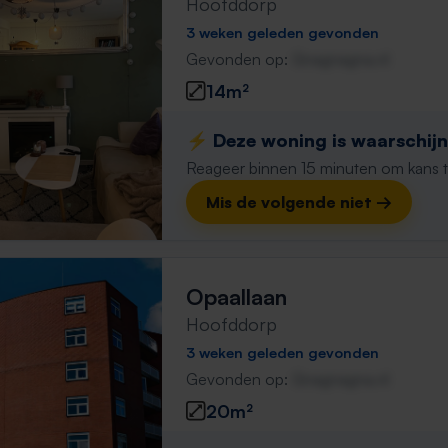
Hoofddorp
3 weken geleden gevonden
Gevonden op:
Gnagnagna.nl
14m²
⚡️ Deze woning is waarschijnl
Reageer binnen 15 minuten om kans te 
Mis de volgende niet →
Opaallaan
Hoofddorp
3 weken geleden gevonden
Gevonden op:
Gnagnagna.nl
20m²