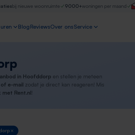
caties
bij nieuwe woonruimte
9000+
woningen per maand
uren
Blog
Reviews
Over ons
Service
p
orp
aanbod in Hoofddorp
en stellen je meteen
of e-mail
zodat je direct kan reageren! Mis
 met Rent.nl
!
dorp