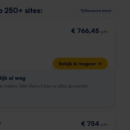
 250+ sites:
Nieuwste eerst
€ 766,45
p/m
Bekijk & reageer →
ijk al weg
maken. Met Rent.nl ben je altijd als eerste!
t
€ 754
p/m