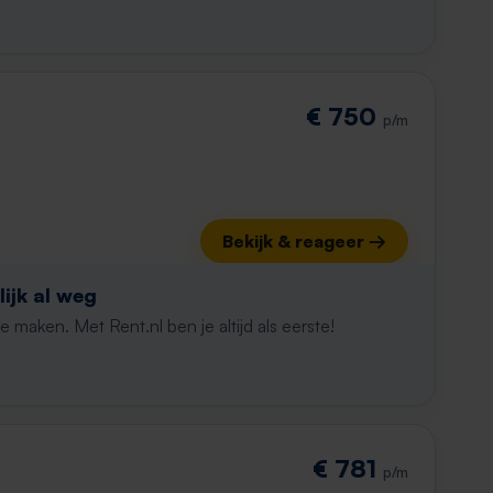
€ 750
p/m
Bekijk & reageer →
ijk al weg
maken. Met Rent.nl ben je altijd als eerste!
€ 781
p/m