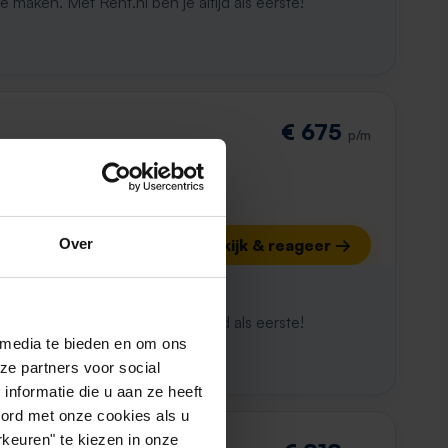
maken. Met Rent.nl ben je altijd als eerste!
€ 675
p/m
Over
Bekijk & reageer →
ijk al weg
maken. Met Rent.nl ben je altijd als eerste!
 media te bieden en om ons
ze partners voor social
nformatie die u aan ze heeft
oord met onze cookies als u
keuren" te kiezen in onze