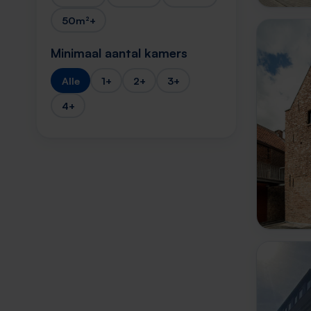
50m²+
Minimaal aantal kamers
Alle
1+
2+
3+
4+