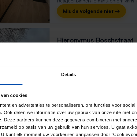
Reageer binnen 15 minuten om kans te 
Mis de volgende niet →
Hieronymus Boschstraat
Venlo
3 dagen, 10 uur geleden gevonden
Gevonden op:
Gnagnagna.nl
80m²
Details
⚡️ Deze woning is waarschijnl
 van cookies
Reageer binnen 15 minuten om kans te 
ent en advertenties te personaliseren, om functies voor social
Mis de volgende niet →
. Ook delen we informatie over uw gebruik van onze site met on
e. Deze partners kunnen deze gegevens combineren met andere i
erzameld op basis van uw gebruik van hun services. U gaat akk
en. U kunt elk moment uw voorkeuren aanpassen door "Cookievoor