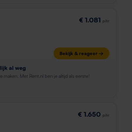
€ 1.081
p/m
Bekijk & reageer →
ijk al weg
maken. Met Rent.nl ben je altijd als eerste!
€ 1.650
p/m