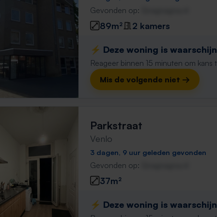
Gevonden op:
Gnagnagna.nl
89m²
2 kamers
⚡️ Deze woning is waarschijnl
Reageer binnen 15 minuten om kans te 
Mis de volgende niet →
Parkstraat
Venlo
3 dagen, 9 uur geleden gevonden
Gevonden op:
Gnagnagna.nl
37m²
⚡️ Deze woning is waarschijnl