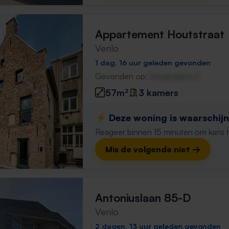
Appartement Houtstraat
Venlo
1 dag, 16 uur geleden gevonden
Gevonden op:
Gnagnagna.nl
57m²
3 kamers
⚡️ Deze woning is waarschijnl
Reageer binnen 15 minuten om kans te 
Mis de volgende niet →
Antoniuslaan 85-D
Venlo
2 dagen, 13 uur geleden gevonden