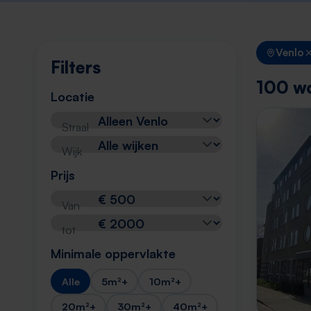
Venlo
Filters
100 wo
Locatie
Straal
Wijk
Prijs
Van
tot
Minimale oppervlakte
Alle
5m²+
10m²+
20m²+
30m²+
40m²+