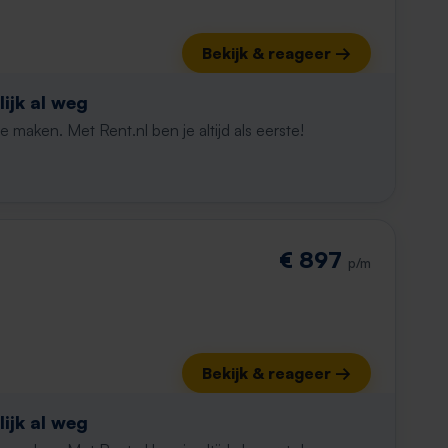
Bekijk & reageer →
ijk al weg
maken. Met Rent.nl ben je altijd als eerste!
€ 897
p/m
Bekijk & reageer →
ijk al weg