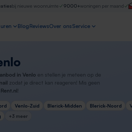
caties
bij nieuwe woonruimte
9000+
woningen per maand
uren
Blog
Reviews
Over ons
Service
enlo
anbod in Venlo
en stellen je meteen op de
ail
zodat je direct kan reageren! Mis geen
Rent.nl
!
ord
Venlo-Zuid
Blerick-Midden
Blerick-Noord
g
+3 meer