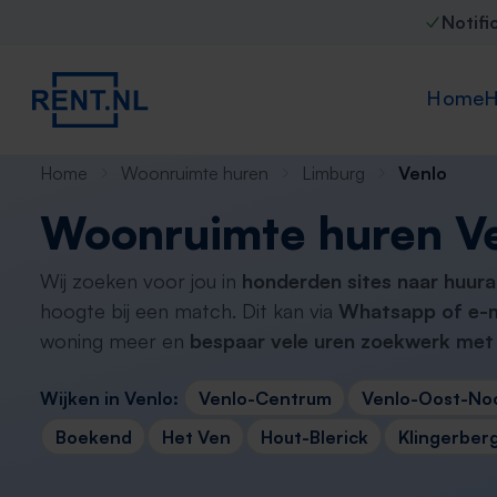
Notifi
Home
H
Home
Woonruimte huren
Limburg
Venlo
Woonruimte huren V
Wij zoeken voor jou in
honderden sites naar huura
hoogte bij een match. Dit kan via
Whatsapp of e-m
woning meer en
bespaar vele uren zoekwerk met 
Wijken in Venlo:
Venlo-Centrum
Venlo-Oost-No
Boekend
Het Ven
Hout-Blerick
Klingerber