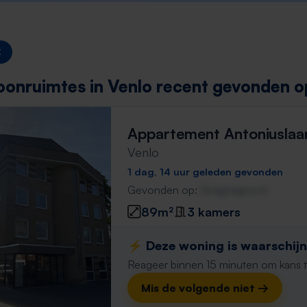
onruimtes in Venlo recent gevonden o
Appartement Antoniuslaa
Venlo
1 dag, 14 uur geleden gevonden
Gevonden op:
Gnagnagna.nl
89m²
3 kamers
⚡️ Deze woning is waarschijnl
Reageer binnen 15 minuten om kans te 
Mis de volgende niet →