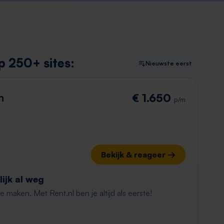
p 250+ sites:
Nieuwste eerst
n
€ 1.650
p/m
Bekijk & reageer →
ijk al weg
maken. Met Rent.nl ben je altijd als eerste!