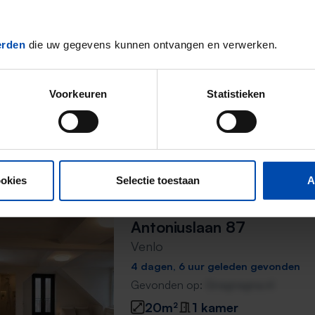
Studio Antoniuslaan
Venlo
4 dagen, 1 uur geleden gevonden
erden
die uw gegevens kunnen ontvangen en verwerken.
Gevonden op:
Gnagnagna.nl
20m²
1 kamer
Voorkeuren
Statistieken
⚡️ Deze woning is waarschijnl
Reageer binnen 15 minuten om kans te 
Mis de volgende niet →
ookies
Selectie toestaan
A
Antoniuslaan 87
Venlo
4 dagen, 6 uur geleden gevonden
Gevonden op:
Gnagnagna.nl
20m²
1 kamer