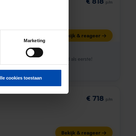
€ 818
p/m
Bekijk & reageer →
Marketing
ijk al weg
maken. Met Rent.nl ben je altijd als eerste!
lle cookies toestaan
€ 718
p/m
Bekijk & reageer →