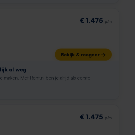
€ 1.475
p/m
Bekijk & reageer →
ijk al weg
maken. Met Rent.nl ben je altijd als eerste!
€ 1.475
p/m