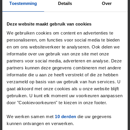
Toestemming
Details
Over
Deze website maakt gebruik van cookies
We gebruiken cookies om content en advertenties te
personaliseren, om functies voor social media te bieden
en om ons websiteverkeer te analyseren. Ook delen we
informatie over uw gebruik van onze site met onze
van Hushovenstraat 12
€ 1.475
partners voor social media, adverteren en analyse. Deze
p/m
partners kunnen deze gegevens combineren met andere
Venlo
informatie die u aan ze heeft verstrekt of die ze hebben
1 week, 6 dagen geleden gevonden
verzameld op basis van uw gebruik van hun services. U
Gevonden op:
Gnagnagna.nl
gaat akkoord met onze cookies als u onze website blijft
125m²
4 kamers
Bekijk & reageer →
gebruiken. U kunt elk moment uw voorkeuren aanpassen
door "Cookievoorkeuren" te kiezen in onze footer.
⚡️ Deze woning is waarschijnlijk al weg
We werken samen met
Reageer binnen 15 minuten om kans te maken. Met
10 derden
die uw gegevens
kunnen ontvangen en verwerken.
Rent.nl ben je altijd als eerste!