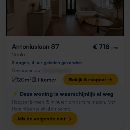
Antoniuslaan 87
€ 718
p/m
Venlo
3 dagen, 4 uur geleden gevonden
Gevonden op:
Gnagnagna.nl
20m²
1 kamer
Bekijk & reageer →
⚡️ Deze woning is waarschijnlijk al weg
Reageer binnen 15 minuten om kans te maken. Met
Rent.nl ben je altijd als eerste!
Mis de volgende niet →