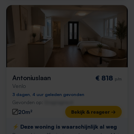
Antoniuslaan
€ 818
p/m
Venlo
3 dagen, 4 uur geleden gevonden
Gevonden op:
Gnagnagna.nl
20m²
Bekijk & reageer →
⚡️ Deze woning is waarschijnlijk al weg