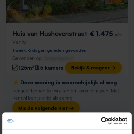
Huis van Hushovenstraat
€ 1.475
p/m
Venlo
1 week, 6 dagen geleden gevonden
Gevonden op:
Gnagnagna.nl
125m²
5 kamers
Bekijk & reageer →
⚡️ Deze woning is waarschijnlijk al weg
Reageer binnen 15 minuten om kans te maken. Met
Rent.nl ben je altijd als eerste!
Mis de volgende niet →