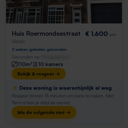
Huis Roermondsestraat
€ 1.600
p/m
Venlo
3 weken geleden gevonden
Gevonden op:
Gnagnagna.nl
110m²
10 kamers
Bekijk & reageer →
⚡️ Deze woning is waarschijnlijk al weg
Reageer binnen 15 minuten om kans te maken. Met
Rent.nl ben je altijd als eerste!
Mis de volgende niet →