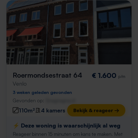
Roermondsestraat 64
€ 1.600
p/m
Venlo
3 weken geleden gevonden
Gevonden op:
Gnagnagna.nl
110m²
4 kamers
Bekijk & reageer →
⚡️ Deze woning is waarschijnlijk al weg
Reageer binnen 15 minuten om kans te maken. Met