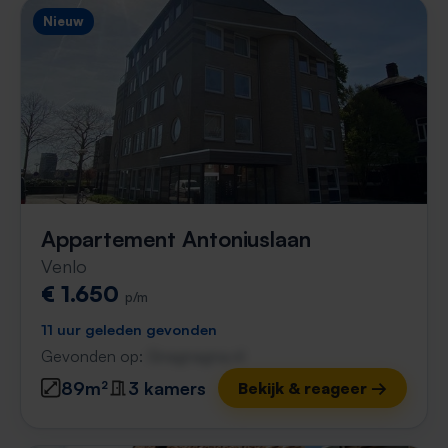
Nieuw
Appartement Antoniuslaan
Venlo
€ 1.650
p/m
11 uur geleden gevonden
Gevonden op:
Gnagnagna.nl
89m²
3 kamers
Bekijk & reageer →