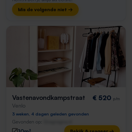
Mis de volgende niet →
Vastenavondkampstraat
€ 520
p/m
Venlo
3 weken, 4 dagen geleden gevonden
Gevonden op:
Gnagnagna.nl
10m²
Bekijk & reageer →