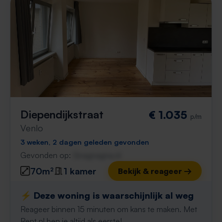
Diependijkstraat
€ 1.035
p/m
Venlo
3 weken, 2 dagen geleden gevonden
Gevonden op:
Gnagnagna.nl
70m²
1 kamer
Bekijk & reageer →
⚡️ Deze woning is waarschijnlijk al weg
Reageer binnen 15 minuten om kans te maken. Met
Rent.nl ben je altijd als eerste!