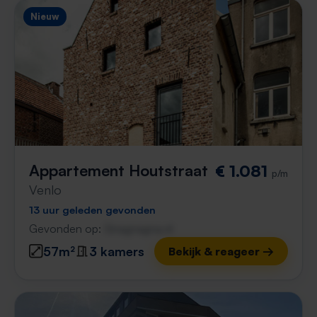
Nieuw
Appartement Houtstraat
€ 1.081
p/m
Venlo
13 uur geleden gevonden
Gevonden op:
Gnagnagna.nl
57m²
3 kamers
Bekijk & reageer →