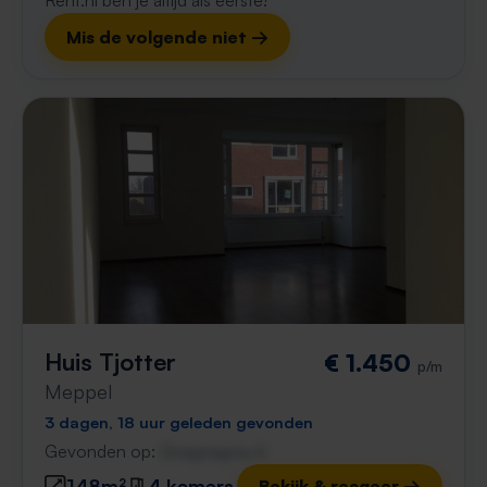
Rent.nl ben je altijd als eerste!
Mis de volgende niet →
Huis Tjotter
€ 1.450
p/m
Meppel
3 dagen, 18 uur geleden gevonden
Gevonden op:
Gnagnagna.nl
148m²
4 kamers
Bekijk & reageer →