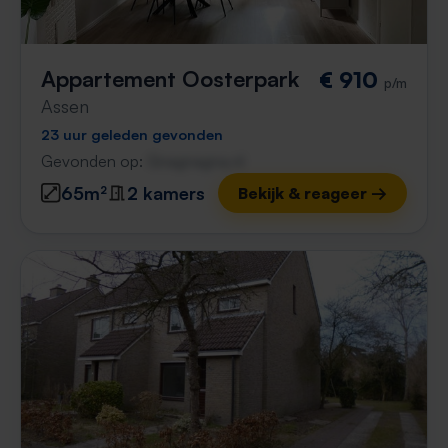
Appartement Oosterpark
€ 910
p/m
Assen
23 uur geleden gevonden
Gevonden op:
Gnagnagna.nl
65m²
2 kamers
Bekijk & reageer →