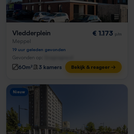
Vledderplein
€ 1.173
p/m
Meppel
19 uur geleden gevonden
Gevonden op:
Gnagnagna.nl
60m²
3 kamers
Bekijk & reageer →
Nieuw