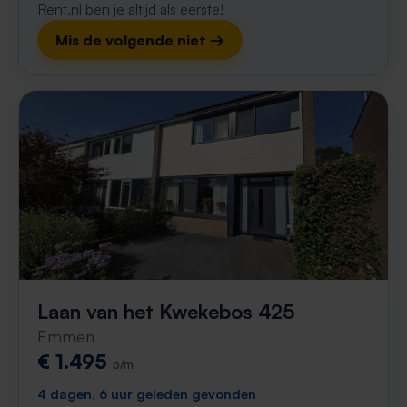
Rent.nl ben je altijd als eerste!
Mis de volgende niet →
Laan van het Kwekebos 425
Emmen
€ 1.495
p/m
4 dagen, 6 uur geleden gevonden