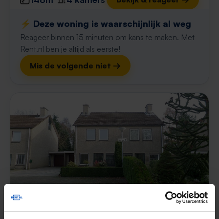
⚡️ Deze woning is waarschijnlijk al weg
Reageer binnen 15 minuten om kans te maken. Met
Rent.nl ben je altijd als eerste!
Mis de volgende niet →
Huis Buidelmees
€ 1.300
p/m