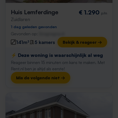
Huis Lemferdinge
€ 1.290
p/m
Zuidlaren
1 dag geleden gevonden
Gevonden op:
Gnagnagna.nl
141m²
5 kamers
Bekijk & reageer →
⚡️ Deze woning is waarschijnlijk al weg
Reageer binnen 15 minuten om kans te maken. Met
Rent.nl ben je altijd als eerste!
Mis de volgende niet →