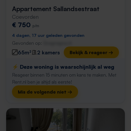
Appartement Sallandsestraat
Coevorden
€ 750
p/m
4 dagen, 17 uur geleden gevonden
Gevonden op:
Gnagnagna.nl
65m²
2 kamers
Bekijk & reageer →
⚡️ Deze woning is waarschijnlijk al weg
Reageer binnen 15 minuten om kans te maken. Met
Rent.nl ben je altijd als eerste!
Mis de volgende niet →