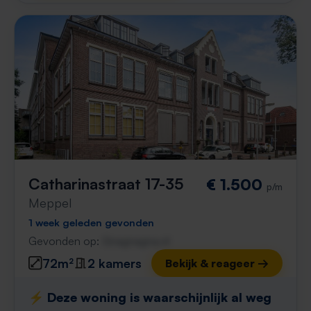
Catharinastraat 17-35
€ 1.500
p/m
Meppel
1 week geleden gevonden
Gevonden op:
Gnagnagna.nl
72m²
2 kamers
Bekijk & reageer →
⚡️ Deze woning is waarschijnlijk al weg