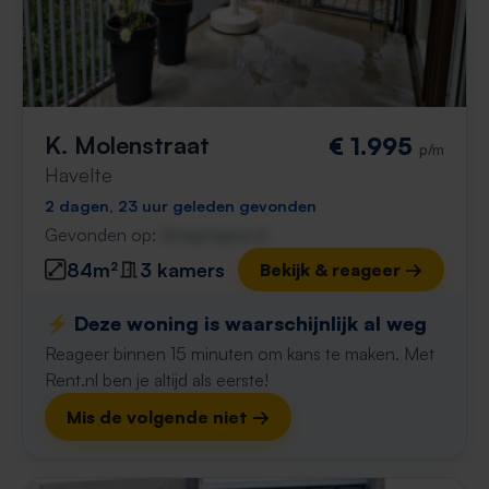
K. Molenstraat
€ 1.995
p/m
Havelte
2 dagen, 23 uur geleden gevonden
Gevonden op:
Gnagnagna.nl
84m²
3 kamers
Bekijk & reageer →
⚡️ Deze woning is waarschijnlijk al weg
Reageer binnen 15 minuten om kans te maken. Met
Rent.nl ben je altijd als eerste!
Mis de volgende niet →