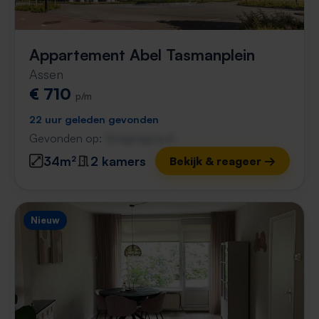
Appartement Abel Tasmanplein
Assen
€ 710
p/m
22 uur geleden gevonden
Gevonden op:
Gnagnagna.nl
34m²
2 kamers
Bekijk & reageer →
Nieuw