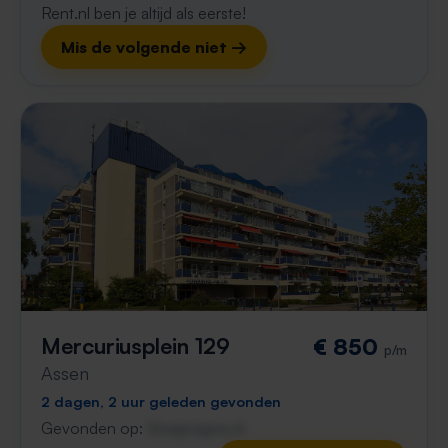
Rent.nl ben je altijd als eerste!
Mis de volgende niet →
Mercuriusplein 129
€ 850
p/m
Assen
2 dagen, 2 uur geleden gevonden
Gevonden op:
Gnagnagna.nl