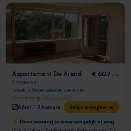
Appartement De Arend
€ 607
p/m
Hoogeveen
1 week, 2 dagen geleden gevonden
Gevonden op:
Gnagnagna.nl
66m²
2 kamers
Bekijk & reageer →
⚡️ Deze woning is waarschijnlijk al weg
Reageer binnen 15 minuten om kans te maken. Met