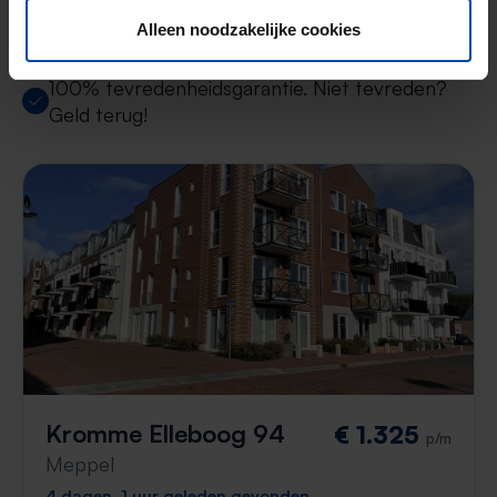
Alleen noodzakelijke cookies
Uitstekende helpdesk
100% tevredenheidsgarantie. Niet tevreden?
Geld terug!
Kromme Elleboog 94
€ 1.325
p/m
Meppel
4 dagen, 1 uur geleden gevonden