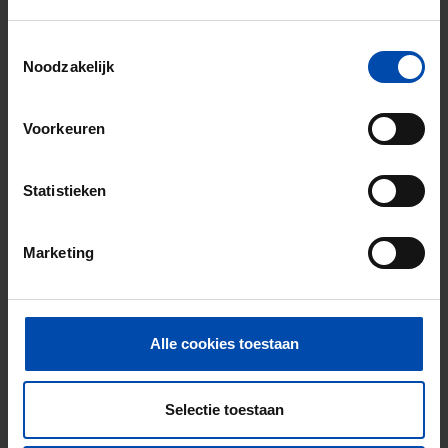
direct een notificatie bij een match!
Toestemmingsselectie
Noodzakelijk
Voorkeuren
Vind jouw woning in Drenthe
Statistieken
Of zoek gericht op wijk of straal →
Marketing
Waarom kiezen voor Rent.nl?
15+ jaar ervaring met huur & verhuur
Alle cookies toestaan
9000+ woningen per maand te huur
Selectie toestaan
Binnen 4-8 weken vonden gebruikers een
woning