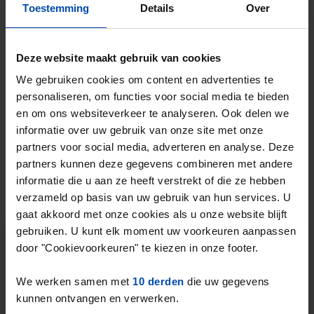
Emmen
Toestemming
Details
Over
4 dagen, 1 uur geleden gevonden
Gevonden op:
Gnagnagna.nl
Deze website maakt gebruik van cookies
143m²
4 kamers
Bekijk & reageer →
We gebruiken cookies om content en advertenties te
personaliseren, om functies voor social media te bieden
⚡️ Deze woning is waarschijnlijk al weg
en om ons websiteverkeer te analyseren. Ook delen we
Reageer binnen 15 minuten om kans te maken. Met
informatie over uw gebruik van onze site met onze
Rent.nl ben je altijd als eerste!
partners voor social media, adverteren en analyse. Deze
Mis de volgende niet →
partners kunnen deze gegevens combineren met andere
informatie die u aan ze heeft verstrekt of die ze hebben
verzameld op basis van uw gebruik van hun services. U
Tip!
gaat akkoord met onze cookies als u onze website blijft
Klaar om je nieuwe plek te
gebruiken. U kunt elk moment uw voorkeuren aanpassen
vinden?
door "Cookievoorkeuren" te kiezen in onze footer.
We werken samen met
10 derden
die uw gegevens
Vind jouw ideale woonruimte in Drenthe met
kunnen ontvangen en verwerken.
Rent.nl. Vul je voorkeuren in en ontvang