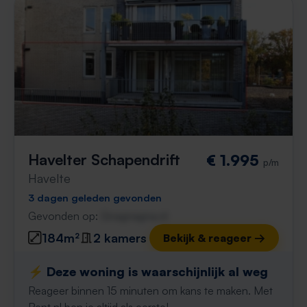
Havelter Schapendrift
€ 1.995
p/m
Havelte
3 dagen geleden gevonden
Gevonden op:
Gnagnagna.nl
184m²
2 kamers
Bekijk & reageer →
⚡️ Deze woning is waarschijnlijk al weg
Reageer binnen 15 minuten om kans te maken. Met