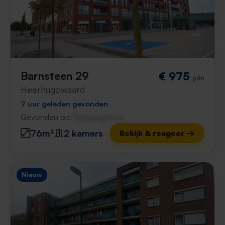
Barnsteen 29
€ 975
p/m
Heerhugowaard
7 uur geleden gevonden
Gevonden op:
Gnagnagna.nl
76m²
2 kamers
Bekijk & reageer →
Nieuw