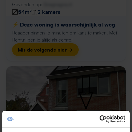
Gevonden op:
Gnagnagna.nl
54m²
2 kamers
⚡️ Deze woning is waarschijnlijk al weg
Reageer binnen 15 minuten om kans te maken. Met
Rent.nl ben je altijd als eerste!
Mis de volgende niet →