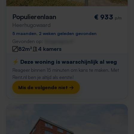
Populierenlaan
€ 933
p/m
Heerhugowaard
5 maanden, 2 weken geleden gevonden
Gevonden op:
Gnagnagna.nl
82m²
4 kamers
⚡️ Deze woning is waarschijnlijk al weg
Reageer binnen 15 minuten om kans te maken. Met
Rent.nl ben je altijd als eerste!
Mis de volgende niet →