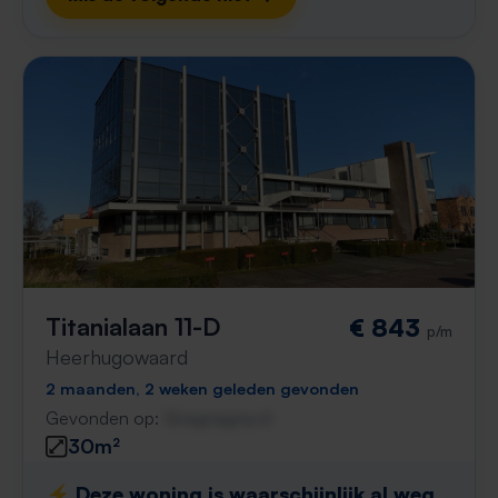
Titanialaan 11-D
€ 843
p/m
Heerhugowaard
2 maanden, 2 weken geleden gevonden
Gevonden op:
Gnagnagna.nl
30m²
⚡️ Deze woning is waarschijnlijk al weg