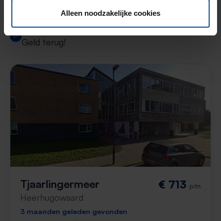
Uitstekende helpdesk
Alleen noodzakelijke cookies
100% tevredenheidsgarantie. Niet tevreden?
Geld terug!
Tjaarlingermeer
€ 713
p/m
Heerhugowaard
3 maanden geleden gevonden