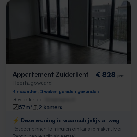
Appartement Zuiderlicht
€ 828
p/m
Heerhugowaard
4 maanden, 3 weken geleden gevonden
Gevonden op:
Gnagnagna.nl
57m²
2 kamers
⚡️ Deze woning is waarschijnlijk al weg
Reageer binnen 15 minuten om kans te maken. Met
Rent.nl ben je altijd als eerste!