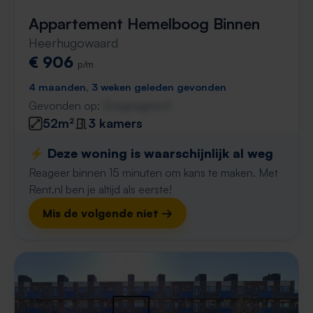
Appartement Hemelboog Binnen
Heerhugowaard
€ 906
p/m
4 maanden, 3 weken geleden gevonden
Gevonden op:
Gnagnagna.nl
52m²
3 kamers
⚡️ Deze woning is waarschijnlijk al weg
Reageer binnen 15 minuten om kans te maken. Met
Rent.nl ben je altijd als eerste!
Mis de volgende niet →