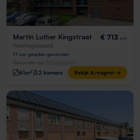
Martin Luther Kingstraat
€ 713
p/m
Heerhugowaard
17 uur geleden gevonden
Gevonden op:
Gnagnagna.nl
61m²
2 kamers
Bekijk & reageer →