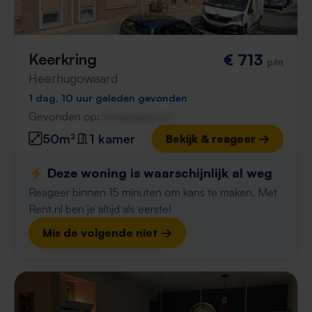
Keerkring
€ 713
p/m
Heerhugowaard
1 dag, 10 uur geleden gevonden
Gevonden op:
Gnagnagna.nl
50m²
1 kamer
Bekijk & reageer →
⚡️ Deze woning is waarschijnlijk al weg
Reageer binnen 15 minuten om kans te maken. Met
Rent.nl ben je altijd als eerste!
Mis de volgende niet →