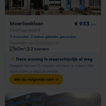
Moerbeeklaan
€ 933
p/m
Heerhugowaard
3 maanden, 2 weken geleden gevonden
Gevonden op:
Gnagnagna.nl
60m²
2 kamers
⚡️ Deze woning is waarschijnlijk al weg
Reageer binnen 15 minuten om kans te maken. Met
Rent.nl ben je altijd als eerste!
Mis de volgende niet →