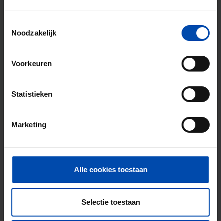
e-mail, vaak binnen een minuut na publicatie.
Toestemmingsselectie
Noodzakelijk
Zoekers met dit profiel ontvangen ~1
matches per week
Voorkeuren
Start je zoekprofiel →
Statistieken
4,5
uit 1037 reviews
Marketing
Waarom kiezen voor Rent.nl?
15+ jaar ervaring met huur & verhuur
Alle cookies toestaan
9000+ woningen per maand te huur
Binnen 4-8 weken vonden gebruikers een
Selectie toestaan
woning