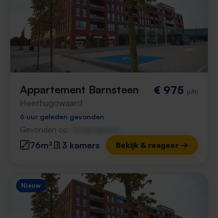
Appartement Barnsteen
€ 975
p/m
Heerhugowaard
6 uur geleden gevonden
Gevonden op:
Gnagnagna.nl
76m²
3 kamers
Bekijk & reageer →
Nieuw