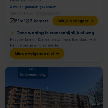
3 weken geleden gevonden
Gevonden op:
Gnagnagna.nl
81m²
3 kamers
Bekijk & reageer →
⚡️ Deze woning is waarschijnlijk al weg
Reageer binnen 15 minuten om kans te maken. Met
Rent.nl ben je altijd als eerste!
Mis de volgende niet →