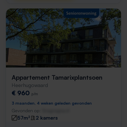
Appartement Tamarixplantsoen
Heerhugowaard
€ 960
p/m
3 maanden, 4 weken geleden gevonden
Gevonden op:
Gnagnagna.nl
57m²
2 kamers