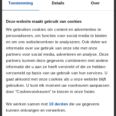
Toestemming
Details
Over
Evenaar
€ 713
p/m
Heerhugowaard
2 maanden, 4 weken geleden gevonden
Deze website maakt gebruik van cookies
Gevonden op:
Gnagnagna.nl
We gebruiken cookies om content en advertenties te
44m²
1 kamer
personaliseren, om functies voor social media te bieden
en om ons websiteverkeer te analyseren. Ook delen we
⚡️ Deze woning is waarschijnlijk al weg
informatie over uw gebruik van onze site met onze
Reageer binnen 15 minuten om kans te maken. Met
partners voor social media, adverteren en analyse. Deze
Rent.nl ben je altijd als eerste!
partners kunnen deze gegevens combineren met andere
Mis de volgende niet →
informatie die u aan ze heeft verstrekt of die ze hebben
verzameld op basis van uw gebruik van hun services. U
gaat akkoord met onze cookies als u onze website blijft
Tip!
gebruiken. U kunt elk moment uw voorkeuren aanpassen
Mis nooit meer een studio
door "Cookievoorkeuren" te kiezen in onze footer.
in Heerhugowaard
We werken samen met
10 derden
die uw gegevens
Stel in één minuut je zoekprofiel in en krijg
kunnen ontvangen en verwerken.
elke nieuwe match direct via WhatsApp en