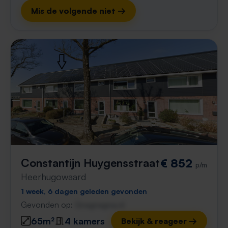
Mis de volgende niet →
Constantijn Huygensstraat
€ 852
p/m
Heerhugowaard
1 week, 6 dagen geleden gevonden
Gevonden op:
Gnagnagna.nl
65m²
4 kamers
Bekijk & reageer →