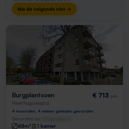
Mis de volgende niet →
Burgplantsoen
€ 713
p/m
Heerhugowaard
4 maanden, 4 weken geleden gevonden
Gevonden op:
Gnagnagna.nl
48m²
1 kamer