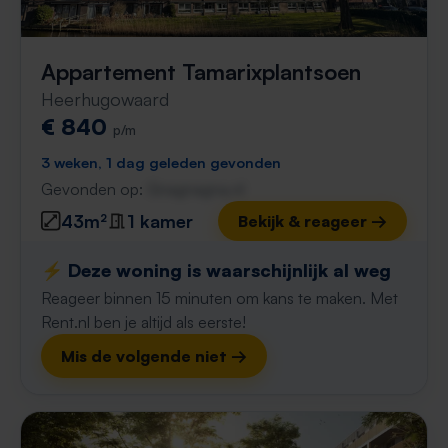
Appartement Tamarixplantsoen
Heerhugowaard
€ 840
p/m
3 weken, 1 dag geleden gevonden
Gevonden op:
Gnagnagna.nl
43m²
1 kamer
Bekijk & reageer →
⚡️ Deze woning is waarschijnlijk al weg
Reageer binnen 15 minuten om kans te maken. Met
Rent.nl ben je altijd als eerste!
Mis de volgende niet →