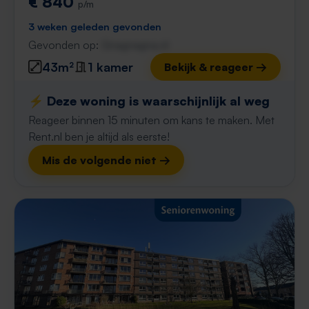
€ 840
p/m
3 weken geleden gevonden
Gevonden op:
Gnagnagna.nl
43m²
1 kamer
Bekijk & reageer →
⚡️ Deze woning is waarschijnlijk al weg
Reageer binnen 15 minuten om kans te maken. Met
Rent.nl ben je altijd als eerste!
Mis de volgende niet →