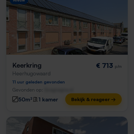
Nieuw
Keerkring
€ 713
p/m
Heerhugowaard
11 uur geleden gevonden
Gevonden op:
Gnagnagna.nl
50m²
1 kamer
Bekijk & reageer →