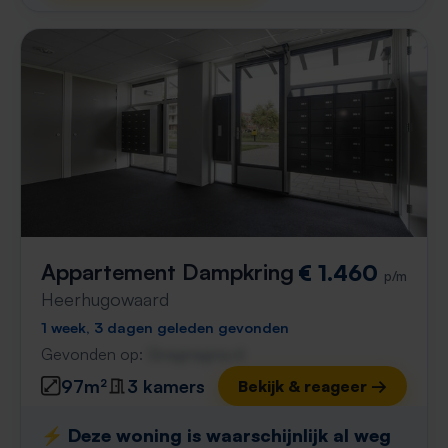
Appartement Dampkring
€ 1.460
p/m
Heerhugowaard
1 week, 3 dagen geleden gevonden
Gevonden op:
Gnagnagna.nl
97m²
3 kamers
Bekijk & reageer →
⚡️ Deze woning is waarschijnlijk al weg