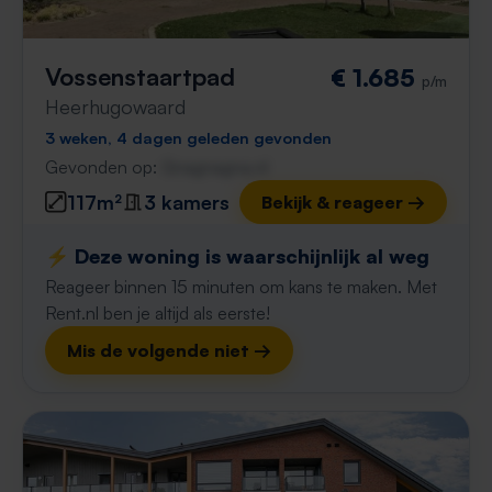
Vossenstaartpad
€ 1.685
p/m
Heerhugowaard
3 weken, 4 dagen geleden gevonden
Gevonden op:
Gnagnagna.nl
117m²
3 kamers
Bekijk & reageer →
⚡️ Deze woning is waarschijnlijk al weg
Reageer binnen 15 minuten om kans te maken. Met
Rent.nl ben je altijd als eerste!
Mis de volgende niet →