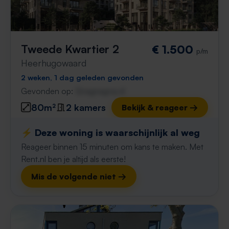
Tweede Kwartier 2
€ 1.500
p/m
Heerhugowaard
2 weken, 1 dag geleden gevonden
Gevonden op:
Gnagnagna.nl
80m²
2 kamers
Bekijk & reageer →
⚡️ Deze woning is waarschijnlijk al weg
Reageer binnen 15 minuten om kans te maken. Met
Rent.nl ben je altijd als eerste!
Mis de volgende niet →