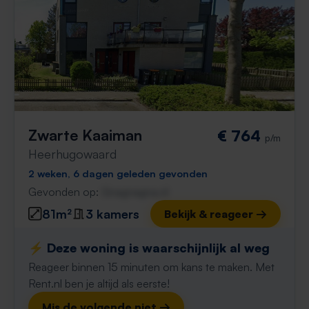
Zwarte Kaaiman
€ 764
p/m
Heerhugowaard
2 weken, 6 dagen geleden gevonden
Gevonden op:
Gnagnagna.nl
81m²
3 kamers
Bekijk & reageer →
⚡️ Deze woning is waarschijnlijk al weg
Reageer binnen 15 minuten om kans te maken. Met
Rent.nl ben je altijd als eerste!
Mis de volgende niet →