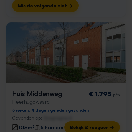
Mis de volgende niet →
Huis Middenweg
€ 1.795
p/m
Heerhugowaard
3 weken, 4 dagen geleden gevonden
Gevonden op:
Gnagnagna.nl
108m²
5 kamers
Bekijk & reageer →