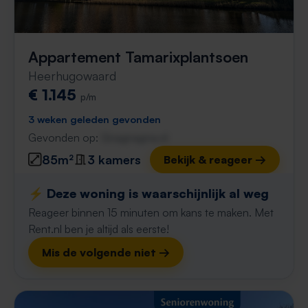
Appartement Tamarixplantsoen
Heerhugowaard
€ 1.145
p/m
3 weken geleden gevonden
Gevonden op:
Gnagnagna.nl
85m²
3 kamers
Bekijk & reageer →
⚡️ Deze woning is waarschijnlijk al weg
Reageer binnen 15 minuten om kans te maken. Met
Rent.nl ben je altijd als eerste!
Mis de volgende niet →