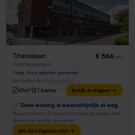
Titanialaan
€ 566
p/m
Heerhugowaard
1 dag, 9 uur geleden gevonden
Gevonden op:
Gnagnagna.nl
41m²
1 kamer
Bekijk & reageer →
⚡️ Deze woning is waarschijnlijk al weg
Reageer binnen 15 minuten om kans te maken. Met
Rent.nl ben je altijd als eerste!
Mis de volgende niet →