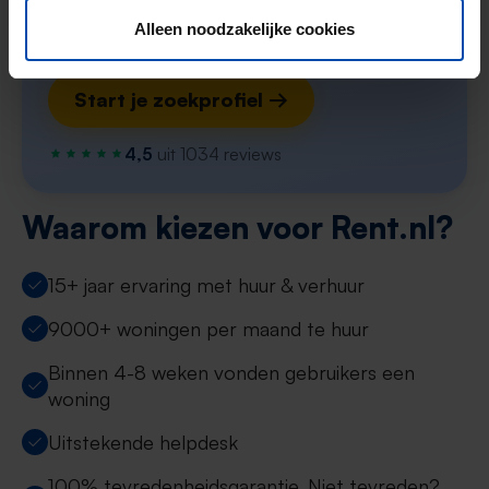
Zoekers met dit profiel ontvangen ~9
Alleen noodzakelijke cookies
matches per week
Start je zoekprofiel →
4,5
uit 1034 reviews
Waarom kiezen voor Rent.nl?
15+ jaar ervaring met huur & verhuur
9000+ woningen per maand te huur
Binnen 4-8 weken vonden gebruikers een
woning
Uitstekende helpdesk
100% tevredenheidsgarantie. Niet tevreden?