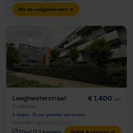
Mis de volgende niet →
Leeghwaterstraat
€ 1.400
p/m
Eindhoven
2 dagen, 15 uur geleden gevonden
Gevonden op:
Gnagnagna.nl
70m²
2 kamers
Bekijk & reageer →