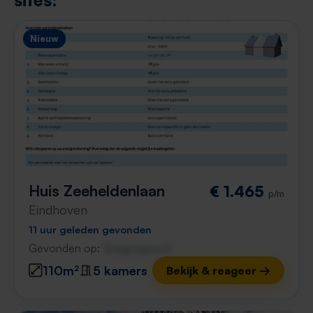
sites:
Nieuw
Huis Zeeheldenlaan
€ 1.465
p/m
Eindhoven
11 uur geleden gevonden
Gevonden op:
Gnagnagna.nl
110m²
5 kamers
Bekijk & reageer →