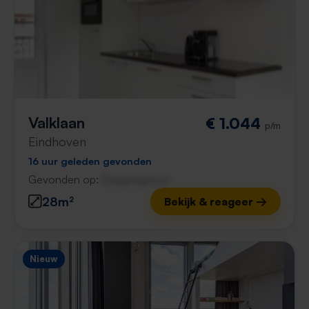
Valklaan
€ 1.044
p/m
Eindhoven
16 uur geleden gevonden
Gevonden op:
Gnagnagna.nl
28m²
Bekijk & reageer →
Nieuw