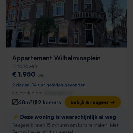
Appartement Wilhelminaplein
Eindhoven
€ 1.950
p/m
2 dagen, 14 uur geleden gevonden
Gevonden op:
Gnagnagna.nl
68m²
2 kamers
Bekijk & reageer →
⚡️ Deze woning is waarschijnlijk al weg
Reageer binnen 15 minuten om kans te maken. Met
Rent.nl ben je altijd als eerste!