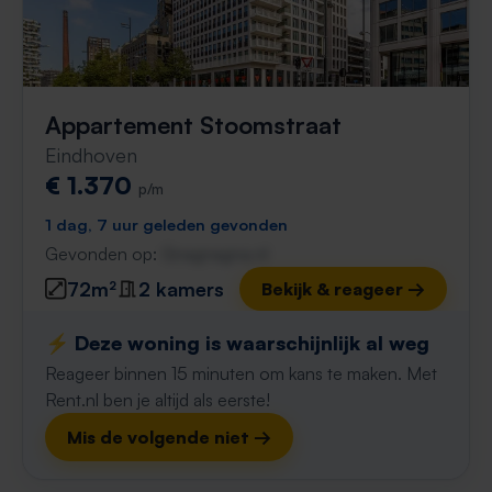
Appartement Stoomstraat
Eindhoven
€ 1.370
p/m
1 dag, 7 uur geleden gevonden
Gevonden op:
Gnagnagna.nl
72m²
2 kamers
Bekijk & reageer →
⚡️ Deze woning is waarschijnlijk al weg
Reageer binnen 15 minuten om kans te maken. Met
Rent.nl ben je altijd als eerste!
Mis de volgende niet →