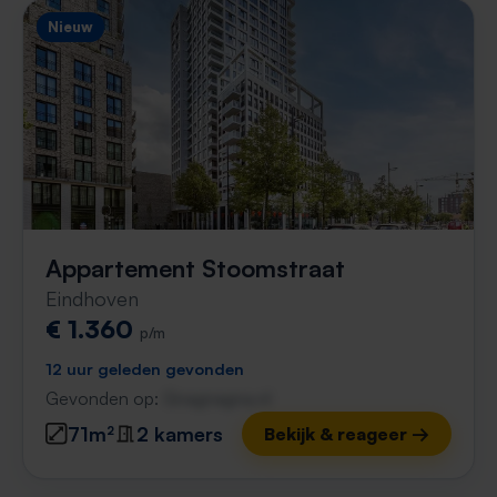
Nieuw
Appartement Stoomstraat
Eindhoven
€ 1.360
p/m
12 uur geleden gevonden
Gevonden op:
Gnagnagna.nl
71m²
2 kamers
Bekijk & reageer →