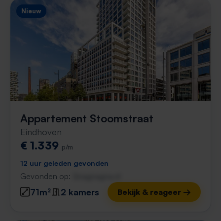
Nieuw
Appartement Stoomstraat
Eindhoven
€ 1.339
p/m
12 uur geleden gevonden
Gevonden op:
Gnagnagna.nl
71m²
2 kamers
Bekijk & reageer →