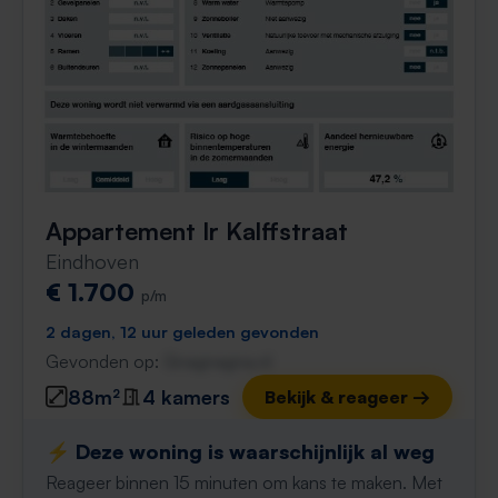
Appartement Ir Kalffstraat
Eindhoven
€ 1.700
p/m
2 dagen, 12 uur geleden gevonden
Gevonden op:
Gnagnagna.nl
88m²
4 kamers
Bekijk & reageer →
⚡️ Deze woning is waarschijnlijk al weg
Reageer binnen 15 minuten om kans te maken. Met