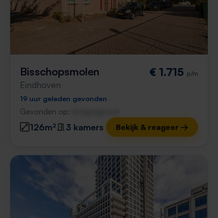
Bisschopsmolen
€ 1.715
p/m
Eindhoven
19 uur geleden gevonden
Gevonden op:
Gnagnagna.nl
126m²
3 kamers
Bekijk & reageer →