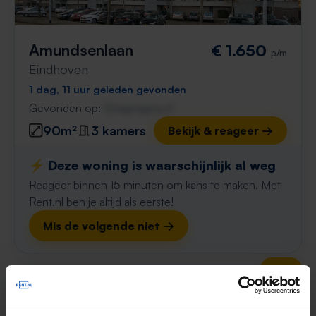
Amundsenlaan
€ 1.650
p/m
Eindhoven
1 dag, 11 uur geleden gevonden
Gevonden op:
Gnagnagna.nl
90m²
3 kamers
Bekijk & reageer →
⚡️ Deze woning is waarschijnlijk al weg
Reageer binnen 15 minuten om kans te maken. Met
Rent.nl ben je altijd als eerste!
Mis de volgende niet →
Tip!
Mis nooit meer een
eengezinswoning in