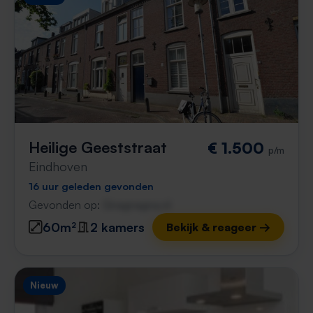
Heilige Geeststraat
€ 1.500
p/m
Eindhoven
16 uur geleden gevonden
Gevonden op:
Gnagnagna.nl
60m²
2 kamers
Bekijk & reageer →
Nieuw