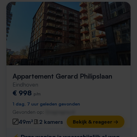
Appartement Gerard Philipslaan
Eindhoven
€ 998
p/m
1 dag, 7 uur geleden gevonden
Gevonden op:
Gnagnagna.nl
49m²
2 kamers
Bekijk & reageer →
⚡️ Deze woning is waarschijnlijk al weg