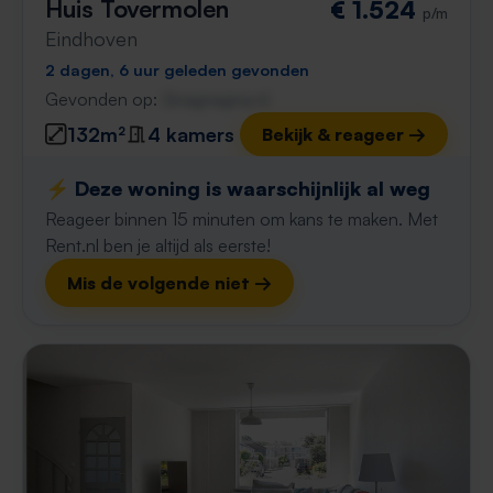
Huis Tovermolen
€ 1.524
p/m
Eindhoven
2 dagen, 6 uur geleden gevonden
Gevonden op:
Gnagnagna.nl
132m²
4 kamers
Bekijk & reageer →
⚡️ Deze woning is waarschijnlijk al weg
Reageer binnen 15 minuten om kans te maken. Met
Rent.nl ben je altijd als eerste!
Mis de volgende niet →