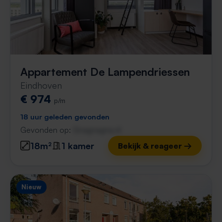
Appartement De Lampendriessen
Eindhoven
€ 974
p/m
18 uur geleden gevonden
Gevonden op:
Gnagnagna.nl
18m²
1 kamer
Bekijk & reageer →
Nieuw