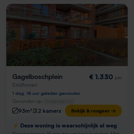
Gagelboschplein
€ 1.330
p/m
Eindhoven
1 dag, 18 uur geleden gevonden
Gevonden op:
Gnagnagna.nl
93m²
2 kamers
Bekijk & reageer →
⚡️ Deze woning is waarschijnlijk al weg
Reageer binnen 15 minuten om kans te maken. Met