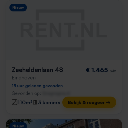
Nieuw
Zeeheldenlaan 48
€ 1.465
p/m
Eindhoven
15 uur geleden gevonden
Gevonden op:
Gnagnagna.nl
110m²
3 kamers
Bekijk & reageer →
Nieuw