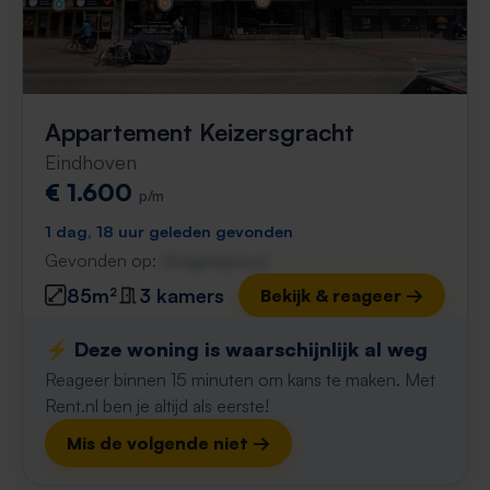
Appartement Keizersgracht
Eindhoven
€ 1.600
p/m
1 dag, 18 uur geleden gevonden
Gevonden op:
Gnagnagna.nl
85m²
3 kamers
Bekijk & reageer →
⚡️ Deze woning is waarschijnlijk al weg
Reageer binnen 15 minuten om kans te maken. Met
Rent.nl ben je altijd als eerste!
Mis de volgende niet →