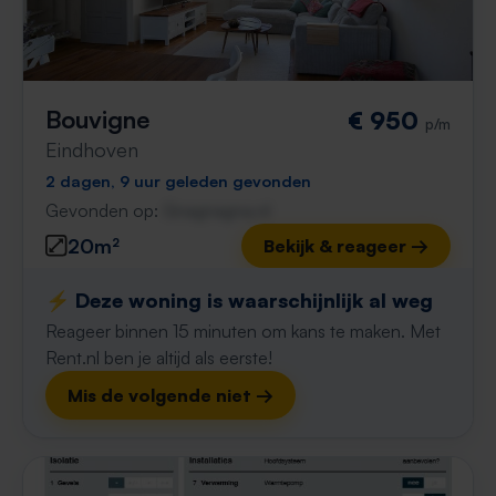
Bouvigne
€ 950
p/m
Eindhoven
2 dagen, 9 uur geleden gevonden
Gevonden op:
Gnagnagna.nl
20m²
Bekijk & reageer →
⚡️ Deze woning is waarschijnlijk al weg
Reageer binnen 15 minuten om kans te maken. Met
Rent.nl ben je altijd als eerste!
Mis de volgende niet →