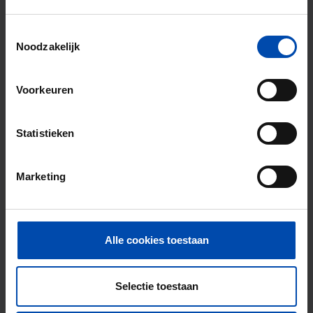
9000+ woningen per maand te huur
Toestemmingsselectie
Binnen 4-8 weken vonden gebruikers een
Noodzakelijk
woning
Uitstekende helpdesk
Voorkeuren
100% tevredenheidsgarantie. Niet tevreden?
Geld terug!
Statistieken
Marketing
Alle cookies toestaan
Selectie toestaan