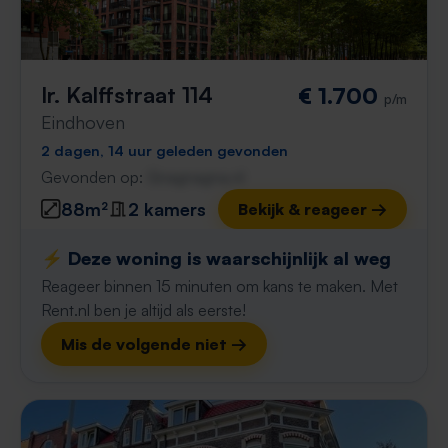
Ir. Kalffstraat 114
€ 1.700
p/m
Eindhoven
2 dagen, 14 uur geleden gevonden
Gevonden op:
Gnagnagna.nl
88m²
2 kamers
Bekijk & reageer →
⚡️ Deze woning is waarschijnlijk al weg
Reageer binnen 15 minuten om kans te maken. Met
Rent.nl ben je altijd als eerste!
Mis de volgende niet →