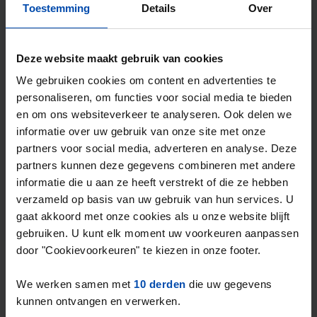
Toestemming
Details
Over
Eindhoven
Stel in één minuut je zoekprofiel in en krijg
Deze website maakt gebruik van cookies
elke nieuwe match direct via WhatsApp en
We gebruiken cookies om content en advertenties te
e-mail, vaak binnen een minuut na publicatie.
personaliseren, om functies voor social media te bieden
en om ons websiteverkeer te analyseren. Ook delen we
Zoekers met dit profiel ontvangen ~92
informatie over uw gebruik van onze site met onze
matches per week
partners voor social media, adverteren en analyse. Deze
partners kunnen deze gegevens combineren met andere
Start je zoekprofiel →
informatie die u aan ze heeft verstrekt of die ze hebben
verzameld op basis van uw gebruik van hun services. U
4,5
uit 1029 reviews
gaat akkoord met onze cookies als u onze website blijft
gebruiken. U kunt elk moment uw voorkeuren aanpassen
door "Cookievoorkeuren" te kiezen in onze footer.
Waarom kiezen voor Rent.nl?
We werken samen met
10 derden
die uw gegevens
15+ jaar ervaring met huur & verhuur
kunnen ontvangen en verwerken.