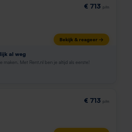
€ 713
p/m
Bekijk & reageer →
ijk al weg
maken. Met Rent.nl ben je altijd als eerste!
€ 713
p/m