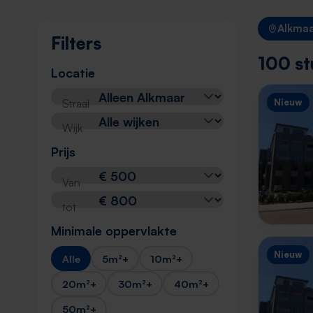
Alkma
Filters
100 st
Locatie
Straal
Nieuw
Wijk
Prijs
Van
tot
Minimale oppervlakte
Nieuw
Alle
5m²+
10m²+
20m²+
30m²+
40m²+
50m²+