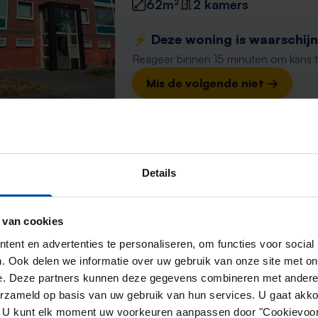
62m²
2 kamers
⚡️ Deze woning is waarschijnl
Reageer binnen 15 minuten om kans te 
Mis de volgende niet →
Weenixhof
Alkmaar
Details
1 dag, 20 uur geleden gevonden
Gevonden op:
Gnagnagna.nl
 van cookies
58m²
2 kamers
ent en advertenties te personaliseren, om functies voor social
. Ook delen we informatie over uw gebruik van onze site met on
⚡️ Deze woning is waarschijnl
e. Deze partners kunnen deze gegevens combineren met andere i
Reageer binnen 15 minuten om kans te 
erzameld op basis van uw gebruik van hun services. U gaat akk
Mis de volgende niet →
en. U kunt elk moment uw voorkeuren aanpassen door "Cookievoor