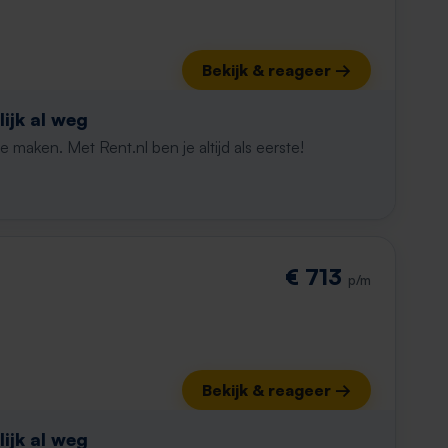
Bekijk & reageer →
ijk al weg
maken. Met Rent.nl ben je altijd als eerste!
€ 713
p/m
Bekijk & reageer →
ijk al weg