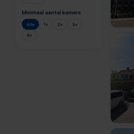
Minimaal aantal kamers
Alle
1+
2+
3+
4+