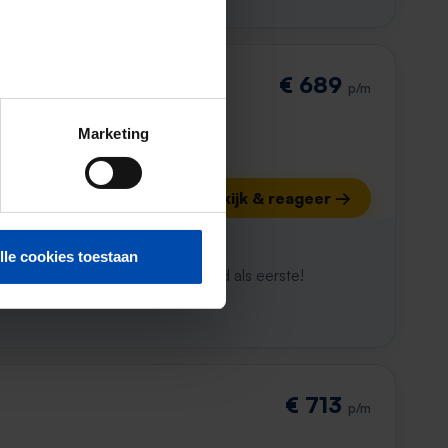
€ 689
p/m
Marketing
Bekijk & reageer →
ijk al weg
lle cookies toestaan
maken. Met Rent.nl ben je altijd als eerste!
€ 713
p/m