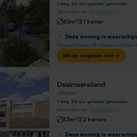
1 dag, 20 uur geleden gevonden
Gevonden op:
Gnagnagna.nl
62m²
1 kamer
⚡️ Deze woning is waarschijnl
Reageer binnen 15 minuten om kans te 
Mis de volgende niet →
Daalmeereiland
Alkmaar
1 dag, 20 uur geleden gevonden
Gevonden op:
Gnagnagna.nl
53m²
2 kamers
⚡️ Deze woning is waarschijnl