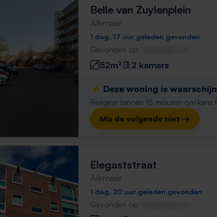
Belle van Zuylenplein
Alkmaar
1 dag, 17 uur geleden gevonden
Gevonden op:
Gnagnagna.nl
52m²
2 kamers
⚡️ Deze woning is waarschijnl
Reageer binnen 15 minuten om kans te 
Mis de volgende niet →
Elegaststraat
Alkmaar
1 dag, 20 uur geleden gevonden
Gevonden op:
Gnagnagna.nl