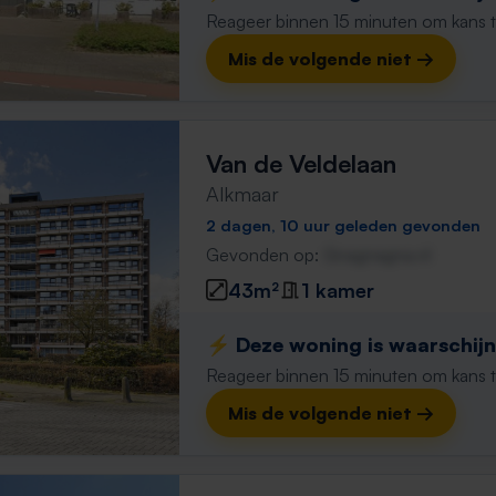
Reageer binnen 15 minuten om kans te 
Mis de volgende niet →
Van de Veldelaan
Alkmaar
2 dagen, 10 uur geleden gevonden
Gevonden op:
Gnagnagna.nl
43m²
1 kamer
⚡️ Deze woning is waarschijnl
Reageer binnen 15 minuten om kans te 
Mis de volgende niet →