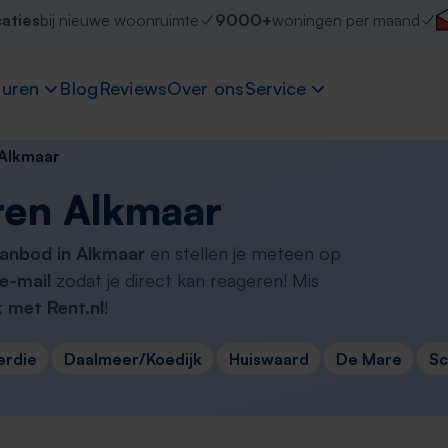
caties
bij nieuwe woonruimte
9000+
woningen per maand
uren
Blog
Reviews
Over ons
Service
Alkmaar
ren Alkmaar
aanbod in Alkmaar
en stellen je meteen op
e-mail
zodat je direct kan reageren! Mis
 met Rent.nl
!
erdie
Daalmeer/Koedijk
Huiswaard
De Mare
Sc