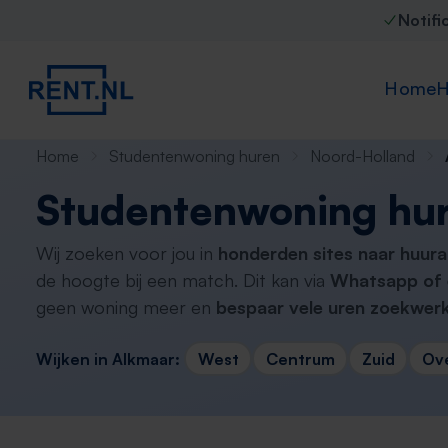
Notifi
Home
H
Home
Studentenwoning huren
Noord-Holland
Studentenwoning hu
Wij zoeken voor jou in
honderden sites naar huur
de hoogte bij een match. Dit kan via
Whatsapp of 
geen woning meer en
bespaar vele uren zoekwerk
Wijken in Alkmaar:
West
Centrum
Zuid
Ov