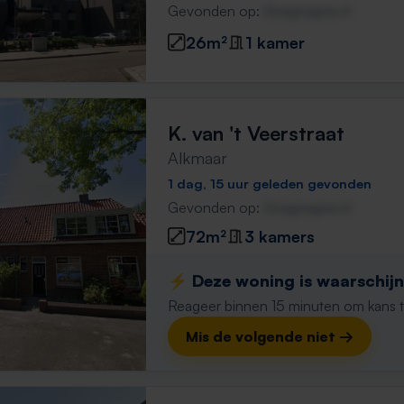
Gevonden op:
Gnagnagna.nl
26m²
1 kamer
K. van 't Veerstraat
Alkmaar
1 dag, 15 uur geleden gevonden
Gevonden op:
Gnagnagna.nl
72m²
3 kamers
⚡️ Deze woning is waarschijnl
Reageer binnen 15 minuten om kans te 
Mis de volgende niet →