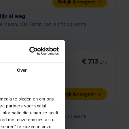
Bekijk & reageer →
ijk al weg
maken. Met Rent.nl ben je altijd als eerste!
€ 713
p/m
Over
Bekijk & reageer →
 media te bieden en om ons
ze partners voor social
ijk al weg
nformatie die u aan ze heeft
maken. Met Rent.nl ben je altijd als eerste!
oord met onze cookies als u
keuren" te kiezen in onze