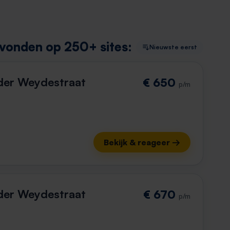
vonden op 250+ sites:
Nieuwste eerst
der Weydestraat
€ 650
p/m
Bekijk & reageer →
der Weydestraat
€ 670
p/m