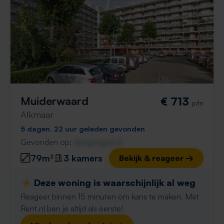
Muiderwaard
€ 713
p/m
Alkmaar
5 dagen, 22 uur geleden gevonden
Gevonden op:
Gnagnagna.nl
79m²
3 kamers
Bekijk & reageer →
⚡️ Deze woning is waarschijnlijk al weg
Reageer binnen 15 minuten om kans te maken. Met
Rent.nl ben je altijd als eerste!