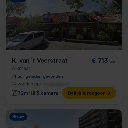
K. van 't Veerstraat
€ 713
p/m
Alkmaar
14 uur geleden gevonden
Gevonden op:
Gnagnagna.nl
72m²
3 kamers
Bekijk & reageer →
Nieuw