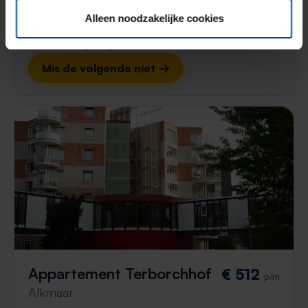
⚡️ Deze woning is waarschijnlijk al weg
Alleen noodzakelijke cookies
Reageer binnen 15 minuten om kans te maken. Met
Rent.nl ben je altijd als eerste!
Mis de volgende niet →
Appartement Terborchhof
€ 512
p/m
Alkmaar