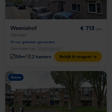
Weenixhof
€ 713
p/m
Alkmaar
19 uur geleden gevonden
Gevonden op:
Gnagnagna.nl
58m²
2 kamers
Bekijk & reageer →
Nieuw