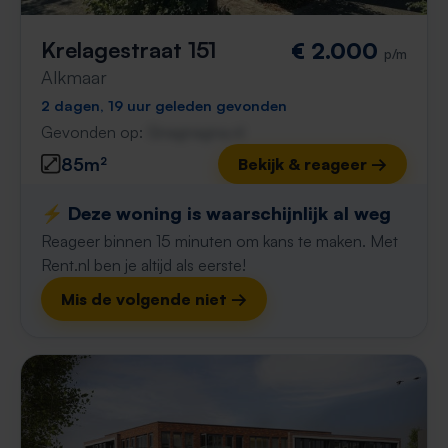
Krelagestraat 151
€ 2.000
p/m
Alkmaar
2 dagen, 19 uur geleden gevonden
Gevonden op:
Gnagnagna.nl
85m²
Bekijk & reageer →
⚡️ Deze woning is waarschijnlijk al weg
Reageer binnen 15 minuten om kans te maken. Met
Rent.nl ben je altijd als eerste!
Mis de volgende niet →