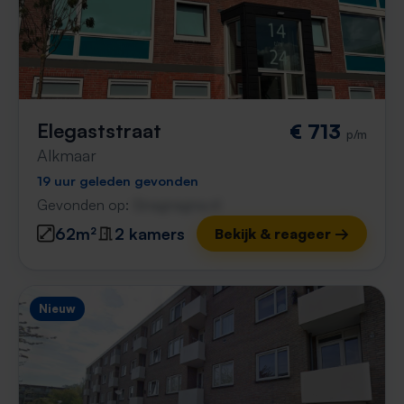
Elegaststraat
€ 713
p/m
Alkmaar
19 uur geleden gevonden
Gevonden op:
Gnagnagna.nl
62m²
2 kamers
Bekijk & reageer →
Nieuw