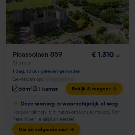
Picassolaan 859
€ 1.310
p/m
Alkmaar
1 dag, 13 uur geleden gevonden
Gevonden op:
Gnagnagna.nl
65m²
1 kamer
Bekijk & reageer →
⚡️ Deze woning is waarschijnlijk al weg
Reageer binnen 15 minuten om kans te maken. Met
Rent.nl ben je altijd als eerste!
Mis de volgende niet →