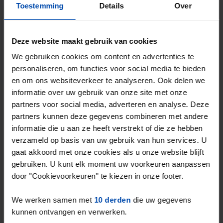
Toestemming
Details
Over
matches per week
Start je zoekprofiel →
Deze website maakt gebruik van cookies
We gebruiken cookies om content en advertenties te
4,5
uit 1029 reviews
personaliseren, om functies voor social media te bieden
en om ons websiteverkeer te analyseren. Ook delen we
informatie over uw gebruik van onze site met onze
Waarom kiezen voor Rent.nl?
partners voor social media, adverteren en analyse. Deze
partners kunnen deze gegevens combineren met andere
15+ jaar ervaring met huur & verhuur
informatie die u aan ze heeft verstrekt of die ze hebben
verzameld op basis van uw gebruik van hun services. U
9000+ woningen per maand te huur
gaat akkoord met onze cookies als u onze website blijft
Binnen 4-8 weken vonden gebruikers een
gebruiken. U kunt elk moment uw voorkeuren aanpassen
woning
door "Cookievoorkeuren" te kiezen in onze footer.
Uitstekende helpdesk
We werken samen met
10 derden
die uw gegevens
kunnen ontvangen en verwerken.
100% tevredenheidsgarantie. Niet tevreden?