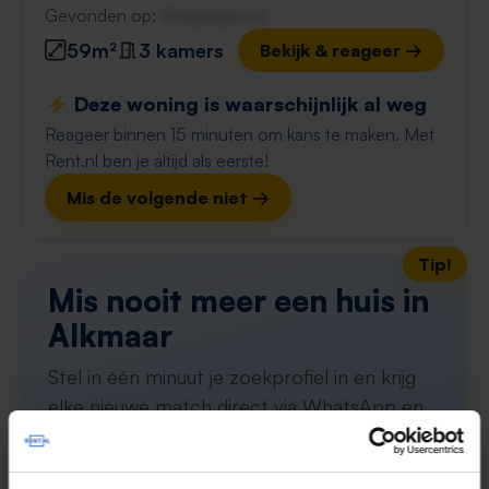
Gevonden op:
Gnagnagna.nl
59m²
3 kamers
Bekijk & reageer →
⚡️ Deze woning is waarschijnlijk al weg
Reageer binnen 15 minuten om kans te maken. Met
Rent.nl ben je altijd als eerste!
Mis de volgende niet →
Tip!
Mis nooit meer een huis in
Alkmaar
Stel in één minuut je zoekprofiel in en krijg
elke nieuwe match direct via WhatsApp en
e-mail, vaak binnen een minuut na publicatie.
Zoekers met dit profiel ontvangen ~22