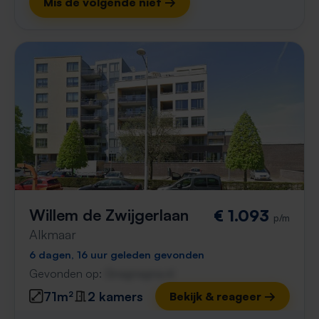
Mis de volgende niet →
Willem de Zwijgerlaan
€ 1.093
p/m
Alkmaar
6 dagen, 16 uur geleden gevonden
Gevonden op:
Gnagnagna.nl
71m²
2 kamers
Bekijk & reageer →