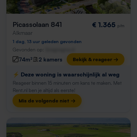
Picassolaan 841
€ 1.365
p/m
Alkmaar
1 dag, 13 uur geleden gevonden
Gevonden op:
Gnagnagna.nl
74m²
2 kamers
Bekijk & reageer →
⚡️ Deze woning is waarschijnlijk al weg
Reageer binnen 15 minuten om kans te maken. Met
Rent.nl ben je altijd als eerste!
Mis de volgende niet →