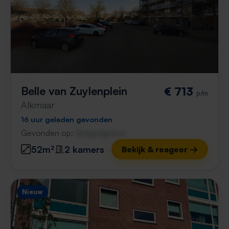
Belle van Zuylenplein
€ 713
p/m
Alkmaar
16 uur geleden gevonden
Gevonden op:
Gnagnagna.nl
52m²
2 kamers
Bekijk & reageer →
Nieuw