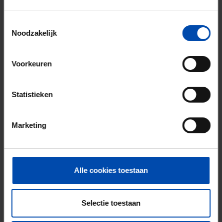
Geld terug!
Toestemmingsselectie
Noodzakelijk
Voorkeuren
Statistieken
Marketing
Bloemstraat
€ 662
p/m
Alkmaar
Alle cookies toestaan
1 dag, 22 uur geleden gevonden
Gevonden op:
Gnagnagna.nl
33m²
1 kamer
Selectie toestaan
Bekijk & reageer →