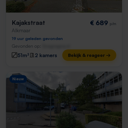
Kajakstraat
€ 689
p/m
Alkmaar
19 uur geleden gevonden
Gevonden op:
Gnagnagna.nl
51m²
2 kamers
Bekijk & reageer →
Nieuw