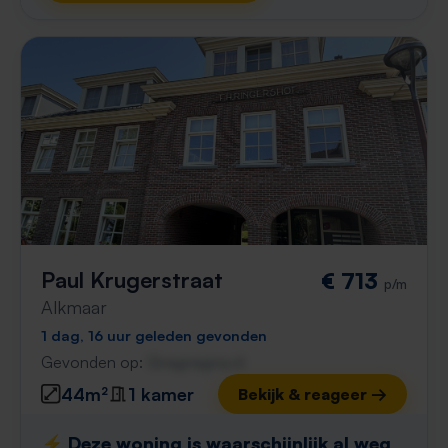
Paul Krugerstraat
€ 713
p/m
Alkmaar
1 dag, 16 uur geleden gevonden
Gevonden op:
Gnagnagna.nl
44m²
1 kamer
Bekijk & reageer →
⚡️ Deze woning is waarschijnlijk al weg