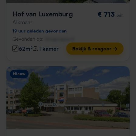
Hof van Luxemburg
€ 713
p/m
Alkmaar
19 uur geleden gevonden
Gevonden op:
Gnagnagna.nl
62m²
1 kamer
Bekijk & reageer →
Nieuw