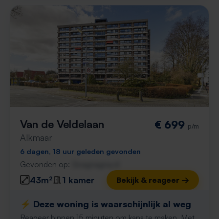
Van de Veldelaan
€ 699
p/m
Alkmaar
6 dagen, 18 uur geleden gevonden
Gevonden op:
Gnagnagna.nl
43m²
1 kamer
Bekijk & reageer →
⚡️ Deze woning is waarschijnlijk al weg
Reageer binnen 15 minuten om kans te maken. Met