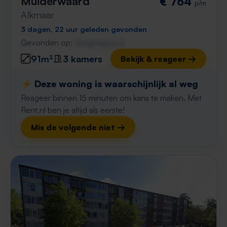
Muiderwaard
€ 764
p/m
Alkmaar
3 dagen, 22 uur geleden gevonden
Gevonden op:
Gnagnagna.nl
91m²
3 kamers
Bekijk & reageer →
⚡️ Deze woning is waarschijnlijk al weg
Reageer binnen 15 minuten om kans te maken. Met
Rent.nl ben je altijd als eerste!
Mis de volgende niet →