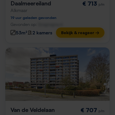
Daalmeereiland
€ 713
p/m
Alkmaar
19 uur geleden gevonden
Gevonden op:
Gnagnagna.nl
53m²
2 kamers
Bekijk & reageer →
Van de Veldelaan
€ 707
p/m