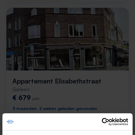
Appartement Elisabethstraat
Geleen
€ 679
p/m
3 maanden, 2 weken geleden gevonden
Gevonden op:
Gnagnagna.nl
65m²
2 kamers