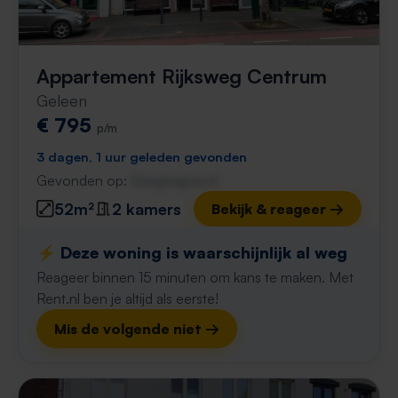
Appartement Rijksweg Centrum
Geleen
€ 795
p/m
3 dagen, 1 uur geleden gevonden
Gevonden op:
Gnagnagna.nl
52m²
2 kamers
Bekijk & reageer →
⚡️ Deze woning is waarschijnlijk al weg
Reageer binnen 15 minuten om kans te maken. Met
Rent.nl ben je altijd als eerste!
Mis de volgende niet →