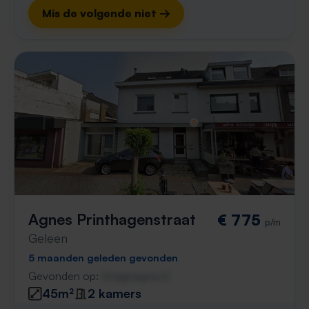
Mis de volgende niet →
Agnes Printhagenstraat
€ 775
p/m
Geleen
5 maanden geleden gevonden
Gevonden op:
Gnagnagna.nl
45m²
2 kamers