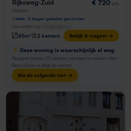
Rijksweg-Zuid
€ 720
p/m
Geleen
1 week, 3 dagen geleden gevonden
Gevonden op:
Gnagnagna.nl
45m²
2 kamers
Bekijk & reageer →
⚡️ Deze woning is waarschijnlijk al weg
Reageer binnen 15 minuten om kans te maken. Met
Rent.nl ben je altijd als eerste!
Mis de volgende niet →