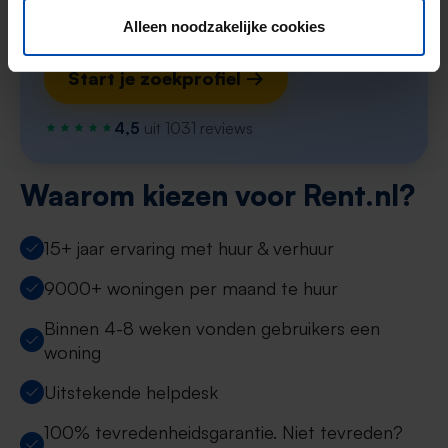
matches per week
Alleen noodzakelijke cookies
Start je zoekprofiel →
4,5
uit 1031 reviews
Waarom kiezen voor Rent.nl?
15+ jaar ervaring met huur & verhuur
9000+ woningen per maand te huur
Binnen 4-8 weken vonden gebruikers een
woning
Uitstekende helpdesk
100% tevredenheidsgarantie. Niet tevreden?