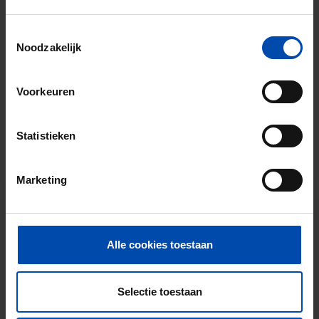
Gevonden op:
Gnagnagna.nl
Toestemmingsselectie
65m²
2 kamers
Noodzakelijk
⚡️ Deze woning is waarschijnlijk al weg
Reageer binnen 15 minuten om kans te maken. Met
Voorkeuren
Rent.nl ben je altijd als eerste!
Mis de volgende niet →
Statistieken
Tip!
Marketing
Mis nooit meer een kamer
in Geleen
Stel in één minuut je zoekprofiel in en krijg
Alle cookies toestaan
elke nieuwe match direct via WhatsApp en
e-mail, vaak binnen een minuut na publicatie.
Selectie toestaan
Zoekers met dit profiel ontvangen ~3