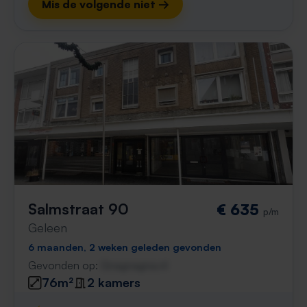
Mis de volgende niet →
Salmstraat 90
€ 635
p/m
Geleen
6 maanden, 2 weken geleden gevonden
Gevonden op:
Gnagnagna.nl
76m²
2 kamers