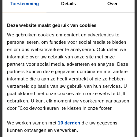
⚡️ Deze woning is waarschijnlijk al weg
Toestemming
Details
Over
Reageer binnen 15 minuten om kans te maken. Met
Rent.nl ben je altijd als eerste!
Deze website maakt gebruik van cookies
Mis de volgende niet →
We gebruiken cookies om content en advertenties te
personaliseren, om functies voor social media te bieden
en om ons websiteverkeer te analyseren. Ook delen we
informatie over uw gebruik van onze site met onze
partners voor social media, adverteren en analyse. Deze
partners kunnen deze gegevens combineren met andere
informatie die u aan ze heeft verstrekt of die ze hebben
verzameld op basis van uw gebruik van hun services. U
gaat akkoord met onze cookies als u onze website blijft
gebruiken. U kunt elk moment uw voorkeuren aanpassen
door "Cookievoorkeuren" te kiezen in onze footer.
Elisabethstraat 2
€ 679
p/m
We werken samen met
10 derden
die uw gegevens
Geleen
kunnen ontvangen en verwerken.
3 maanden, 2 weken geleden gevonden