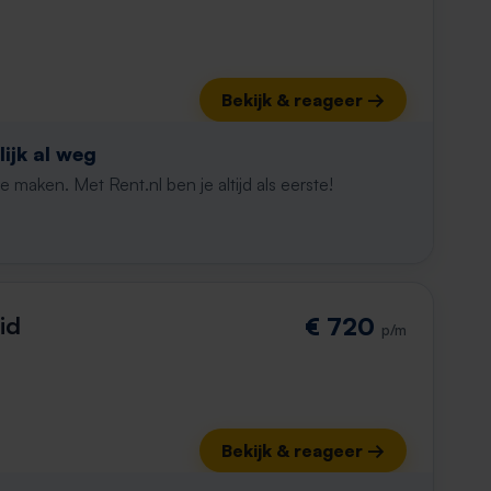
Bekijk & reageer →
ijk al weg
maken. Met Rent.nl ben je altijd als eerste!
id
€ 720
p/m
Bekijk & reageer →