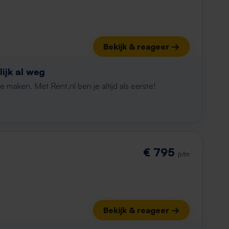
Bekijk & reageer →
ijk al weg
maken. Met Rent.nl ben je altijd als eerste!
€ 795
p/m
Bekijk & reageer →