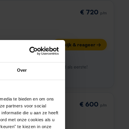
€ 720
p/m
Bekijk & reageer →
ijk al weg
maken. Met Rent.nl ben je altijd als eerste!
Over
 media te bieden en om ons
€ 600
p/m
ze partners voor social
nformatie die u aan ze heeft
oord met onze cookies als u
keuren" te kiezen in onze