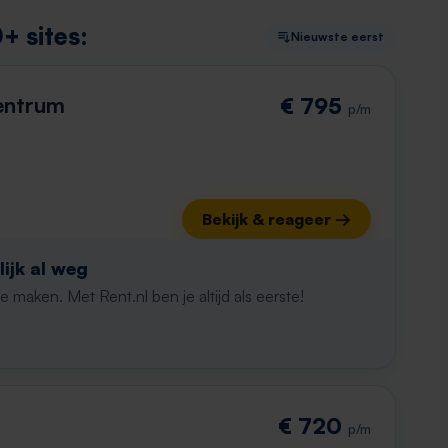
+ sites:
Nieuwste eerst
entrum
€ 795
p/m
Bekijk & reageer →
ijk al weg
maken. Met Rent.nl ben je altijd als eerste!
€ 720
p/m