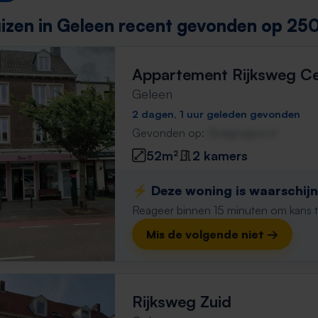
izen in Geleen recent gevonden op 250
Appartement Rijksweg C
Geleen
2 dagen, 1 uur geleden gevonden
Gevonden op:
Gnagnagna.nl
52m²
2 kamers
⚡️ Deze woning is waarschijnl
Reageer binnen 15 minuten om kans te 
Mis de volgende niet →
Rijksweg Zuid