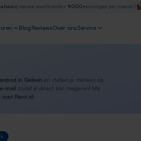
caties
bij nieuwe woonruimte
9000+
woningen per maand
uren
Blog
Reviews
Over ons
Service
aanbod in Geleen
en stellen je meteen op
e-mail
zodat je direct kan reageren! Mis
 met Rent.nl
!