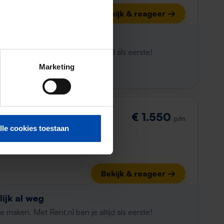
Bekijk & reageer →
ijk al weg
maken. Met Rent.nl ben je altijd als eerste!
Marketing
€ 1.550
p/m
lle cookies toestaan
Bekijk & reageer →
ijk al weg
maken. Met Rent.nl ben je altijd als eerste!