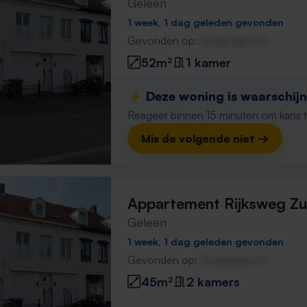
Geleen
1 week, 1 dag geleden gevonden
Gevonden op:
Gnagnagna.nl
52m²
1 kamer
⚡️ Deze woning is waarschijnl
Reageer binnen 15 minuten om kans te 
Mis de volgende niet →
Appartement Rijksweg Zu
Geleen
1 week, 1 dag geleden gevonden
Gevonden op:
Gnagnagna.nl
45m²
2 kamers