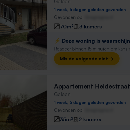
Geleen
1 week, 6 dagen geleden gevonden
Gevonden op:
Gnagnagna.nl
70m²
3 kamers
⚡️ Deze woning is waarschijnl
Reageer binnen 15 minuten om kans te 
Mis de volgende niet →
Appartement Heidestraat
Geleen
1 week, 6 dagen geleden gevonden
Gevonden op:
Gnagnagna.nl
35m²
2 kamers