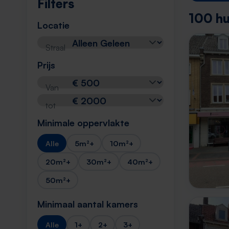
Filters
100 hu
Locatie
Straal
Prijs
Van
tot
Minimale oppervlakte
Alle
5m²+
10m²+
20m²+
30m²+
40m²+
50m²+
Minimaal aantal kamers
Alle
1+
2+
3+