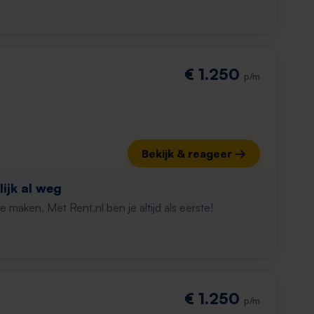
€ 1.250
p/m
Bekijk & reageer →
ijk al weg
maken. Met Rent.nl ben je altijd als eerste!
€ 1.250
p/m