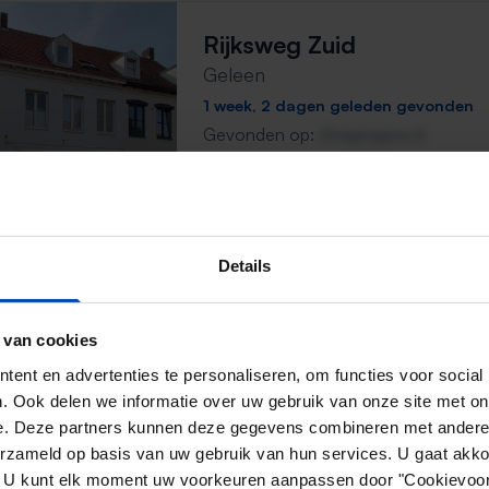
Rijksweg Zuid
Geleen
1 week, 2 dagen geleden gevonden
Gevonden op:
Gnagnagna.nl
45m²
2 kamers
⚡️ Deze woning is waarschijnl
Reageer binnen 15 minuten om kans te 
Details
Mis de volgende niet →
 van cookies
ent en advertenties te personaliseren, om functies voor social
Beekhoverstraat
. Ook delen we informatie over uw gebruik van onze site met on
Geleen
e. Deze partners kunnen deze gegevens combineren met andere i
erzameld op basis van uw gebruik van hun services. U gaat akk
1 week, 6 dagen geleden gevonden
en. U kunt elk moment uw voorkeuren aanpassen door "Cookievoor
Gevonden op:
Gnagnagna.nl