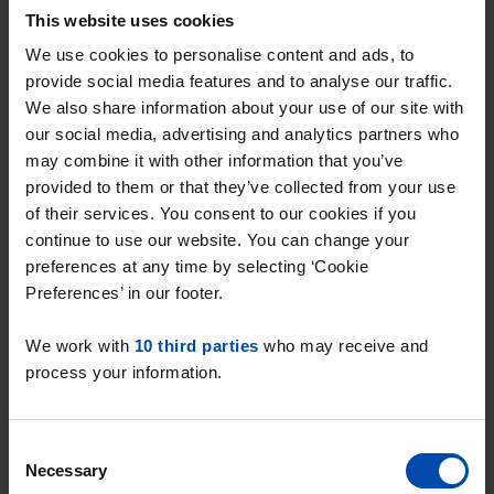
De gemiddelde huurprijs in de vrije sector in
This website uses cookies
Heerlen ligt dus
7.94% onder het landelijk
We use cookies to personalise content and ads, to
gemiddelde
.
provide social media features and to analyse our traffic.
We also share information about your use of our site with
Deze cijfers zijn gebaseerd op
16 objecten
our social media, advertising and analytics partners who
die in Q1 van 2025 zijn aangeboden in de
may combine it with other information that you’ve
vrije sector.
provided to them or that they’ve collected from your use
of their services. You consent to our cookies if you
continue to use our website. You can change your
preferences at any time by selecting ‘Cookie
Overzicht huurprijzen & aanbod in
Preferences’ in our footer.
Heerlen (Q1-2025)
We work with
10 third parties
who may receive and
process your information.
Type huuraanbod
Heerlen €/m2
Landelijk €/m2
Consent
Alle types
19.57
24.93
+21.51
Necessary
Selection