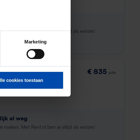
ijk al weg
maken. Met Rent.nl ben je altijd als eerste!
Marketing
rs-Hoitsemastraat
€ 835
p/m
lle cookies toestaan
ijk al weg
maken. Met Rent.nl ben je altijd als eerste!