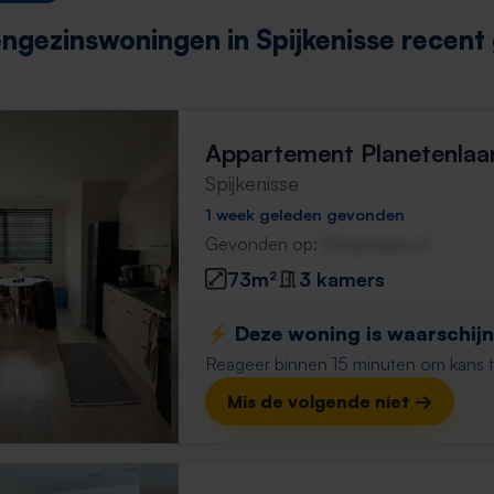
ngezinswoningen in Spijkenisse recen
Appartement Planetenlaa
Spijkenisse
1 week geleden gevonden
Gevonden op:
Gnagnagna.nl
73m²
3 kamers
⚡️ Deze woning is waarschijnl
Reageer binnen 15 minuten om kans te 
Mis de volgende niet →