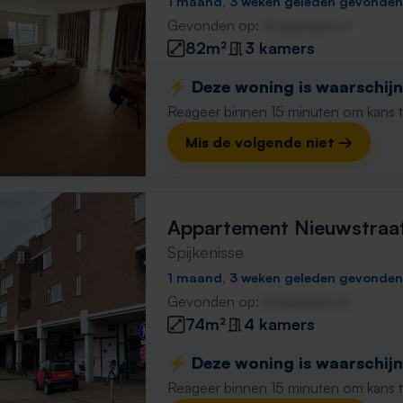
1 maand, 3 weken geleden gevonden
Gevonden op:
Gnagnagna.nl
82m²
3 kamers
⚡️ Deze woning is waarschijnl
Reageer binnen 15 minuten om kans te 
Mis de volgende niet →
Appartement Nieuwstraa
Spijkenisse
1 maand, 3 weken geleden gevonden
Gevonden op:
Gnagnagna.nl
74m²
4 kamers
⚡️ Deze woning is waarschijnl
Reageer binnen 15 minuten om kans te 