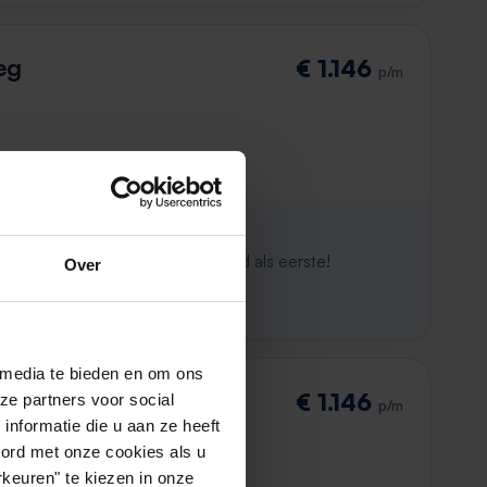
eg
€ 1.146
p/m
ijk al weg
maken. Met Rent.nl ben je altijd als eerste!
Over
 media te bieden en om ons
€ 1.146
ze partners voor social
p/m
nformatie die u aan ze heeft
oord met onze cookies als u
keuren" te kiezen in onze