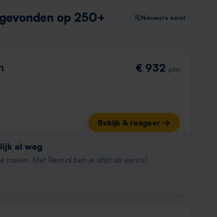
t gevonden op 250+
Nieuwste eerst
n
€ 932
p/m
Bekijk & reageer →
ijk al weg
maken. Met Rent.nl ben je altijd als eerste!