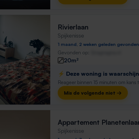
Rivierlaan
Spijkenisse
1 maand, 2 weken geleden gevonden
Gevonden op:
Gnagnagna.nl
20m²
⚡️ Deze woning is waarschijnl
Reageer binnen 15 minuten om kans te 
Mis de volgende niet →
Appartement Planetenlaa
Spijkenisse