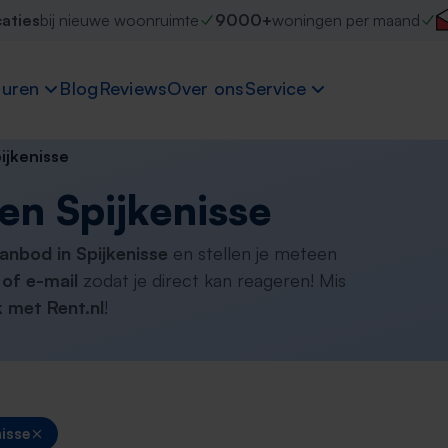
caties
bij nieuwe woonruimte
9000+
woningen per maand
uren
Blog
Reviews
Over ons
Service
ijkenisse
en Spijkenisse
anbod in Spijkenisse
en stellen je meteen
of e-mail
zodat je direct kan reageren! Mis
 met Rent.nl
!
nisse