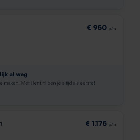
€ 950
p/m
ijk al weg
maken. Met Rent.nl ben je altijd als eerste!
n
€ 1.175
p/m