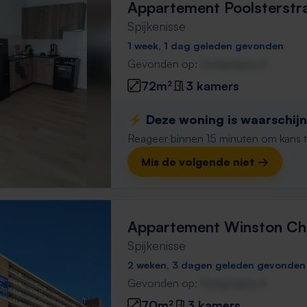
Appartement Poolsterstr
Spijkenisse
1 week, 1 dag geleden gevonden
Gevonden op:
Gnagnagna.nl
72m²
3 kamers
⚡️ Deze woning is waarschijnl
Reageer binnen 15 minuten om kans te 
Mis de volgende niet →
Appartement Winston Chu
Spijkenisse
2 weken, 3 dagen geleden gevonden
Gevonden op:
Gnagnagna.nl
70m²
3 kamers