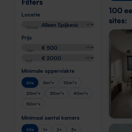
Filters
100 ee
Locatie
sites:
Straal
Prijs
Van
tot
Minimale oppervlakte
Alle
5m²+
10m²+
20m²+
30m²+
40m²+
50m²+
Minimaal aantal kamers
Alle
1+
2+
3+