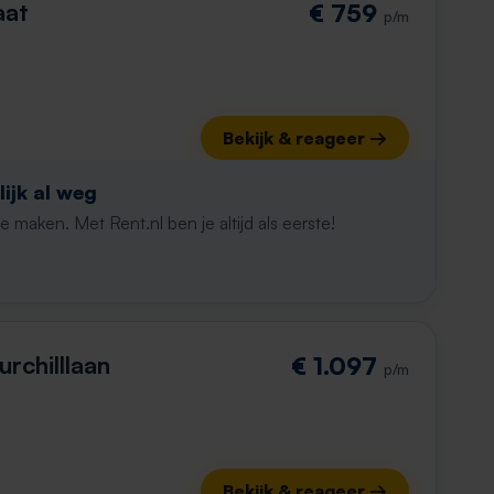
aat
€ 759
p/m
Bekijk & reageer →
ijk al weg
maken. Met Rent.nl ben je altijd als eerste!
rchilllaan
€ 1.097
p/m
Bekijk & reageer →