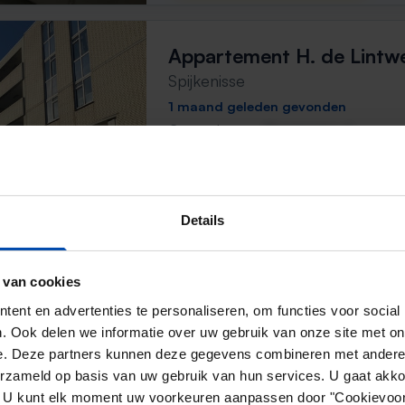
Appartement H. de Lintw
Spijkenisse
1 maand geleden gevonden
Gevonden op:
Gnagnagna.nl
74m²
3 kamers
⚡️ Deze woning is waarschijnl
Reageer binnen 15 minuten om kans te 
Details
Mis de volgende niet →
 van cookies
ent en advertenties te personaliseren, om functies voor social
H. de Lintweg 17
. Ook delen we informatie over uw gebruik van onze site met on
e. Deze partners kunnen deze gegevens combineren met andere i
Spijkenisse
erzameld op basis van uw gebruik van hun services. U gaat akk
1 maand geleden gevonden
en. U kunt elk moment uw voorkeuren aanpassen door "Cookievoor