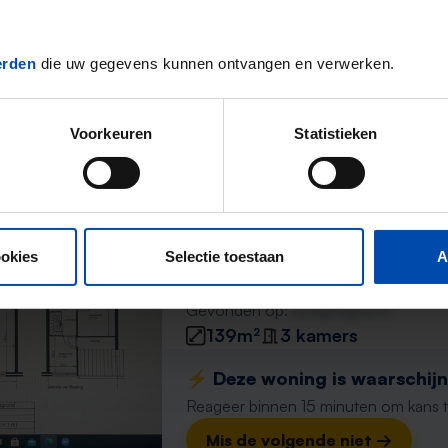
Gevonden op:
Gnagnagna.nl
74m²
3 kamers
erden
die uw gegevens kunnen ontvangen en verwerken.
⚡️ Deze woning is waarschijnl
Reageer binnen 15 minuten om kans te 
Mis de volgende niet →
Voorkeuren
Statistieken
Appartement Maria Rutge
Spijkenisse
ookies
Selectie toestaan
A
1 maand geleden gevonden
Gevonden op:
Gnagnagna.nl
139m²
3 kamers
⚡️ Deze woning is waarschijnl
Reageer binnen 15 minuten om kans te 
Mis de volgende niet →