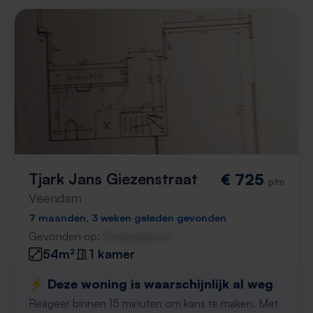
Tjark Jans Giezenstraat
€ 725
p/m
Veendam
7 maanden, 3 weken geleden gevonden
Gevonden op:
Gnagnagna.nl
54m²
1 kamer
⚡️ Deze woning is waarschijnlijk al weg
Reageer binnen 15 minuten om kans te maken. Met