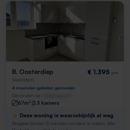
B. Oosterdiep
€ 1.395
p/m
Veendam
4 maanden geleden gevonden
Gevonden op:
Gnagnagna.nl
67m²
3 kamers
⚡️ Deze woning is waarschijnlijk al weg
Reageer binnen 15 minuten om kans te maken. Met