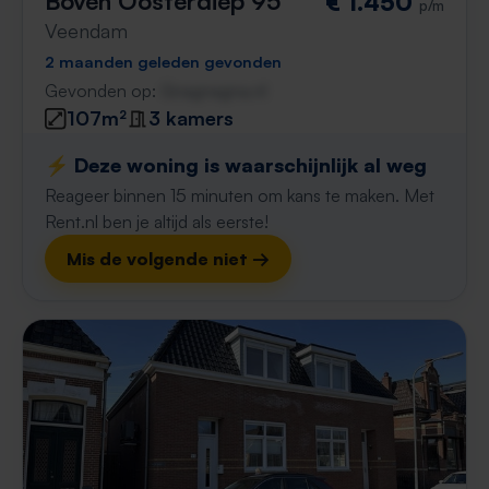
Boven Oosterdiep 95
€ 1.450
p/m
Veendam
2 maanden geleden gevonden
Gevonden op:
Gnagnagna.nl
107m²
3 kamers
⚡️ Deze woning is waarschijnlijk al weg
Reageer binnen 15 minuten om kans te maken. Met
Rent.nl ben je altijd als eerste!
Mis de volgende niet →