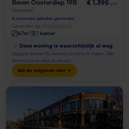
Boven Oosterdiep 19B
€ 1.395
p/m
Veendam
4 maanden geleden gevonden
Gevonden op:
Gnagnagna.nl
67m²
1 kamer
⚡️ Deze woning is waarschijnlijk al weg
Reageer binnen 15 minuten om kans te maken. Met
Rent.nl ben je altijd als eerste!
Mis de volgende niet →