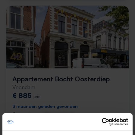
Appartement Bocht Oosterdiep
Veendam
€ 885
p/m
3 maanden geleden gevonden
Gevonden op:
Gnagnagna.nl
60m²
3 kamers
⚡️ Deze woning is waarschijnlijk al weg