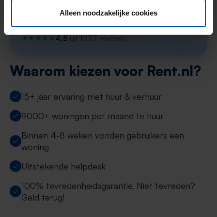
Start je zoekprofiel →
Alleen noodzakelijke cookies
4,5
uit 1037 reviews
Waarom kiezen voor Rent.nl?
15+ jaar ervaring met huur & verhuur
9000+ woningen per maand te huur
Binnen 4-8 weken vonden gebruikers een
woning
Uitstekende helpdesk
100% tevredenheidsgarantie. Niet tevreden?
Geld terug!