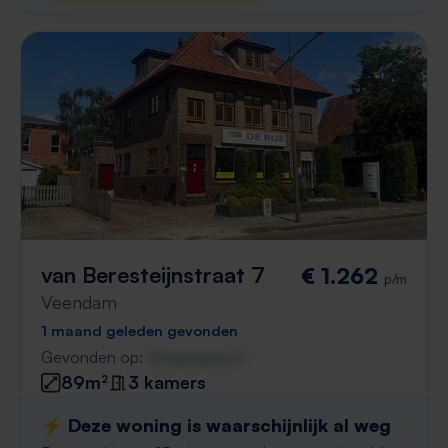
van Beresteijnstraat 7
€ 1.262
p/m
Veendam
1 maand geleden gevonden
Gevonden op:
Gnagnagna.nl
89m²
3 kamers
⚡️ Deze woning is waarschijnlijk al weg