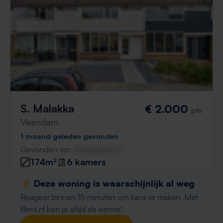
S. Malakka
€ 2.000
p/m
Veendam
1 maand geleden gevonden
Gevonden op:
Gnagnagna.nl
174m²
6 kamers
⚡️ Deze woning is waarschijnlijk al weg
Reageer binnen 15 minuten om kans te maken. Met
Rent.nl ben je altijd als eerste!