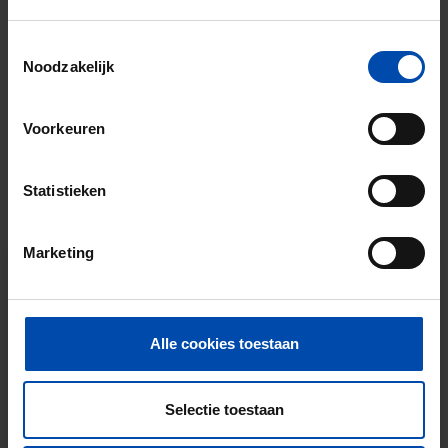
Gevonden op:
Gnagnagna.nl
60m²
3 kamers
Toestemmingsselectie
Noodzakelijk
⚡️ Deze woning is waarschijnlijk al weg
Reageer binnen 15 minuten om kans te maken. Met
Voorkeuren
Rent.nl ben je altijd als eerste!
Mis de volgende niet →
Statistieken
Tip!
Marketing
Mis nooit meer een
eengezinswoning in
Veendam
Alle cookies toestaan
Stel in één minuut je zoekprofiel in en krijg
elke nieuwe match direct via WhatsApp en
Selectie toestaan
e-mail, vaak binnen een minuut na publicatie.