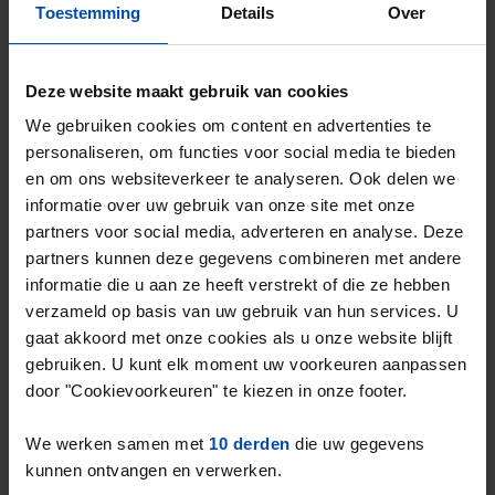
Toestemming
Details
Over
Reageer binnen 15 minuten om kans te maken. Met
Rent.nl ben je altijd als eerste!
Deze website maakt gebruik van cookies
Mis de volgende niet →
We gebruiken cookies om content en advertenties te
personaliseren, om functies voor social media te bieden
en om ons websiteverkeer te analyseren. Ook delen we
informatie over uw gebruik van onze site met onze
partners voor social media, adverteren en analyse. Deze
partners kunnen deze gegevens combineren met andere
informatie die u aan ze heeft verstrekt of die ze hebben
verzameld op basis van uw gebruik van hun services. U
gaat akkoord met onze cookies als u onze website blijft
gebruiken. U kunt elk moment uw voorkeuren aanpassen
door "Cookievoorkeuren" te kiezen in onze footer.
Bocht Oosterdiep 51 A
€ 885
p/m
We werken samen met
10 derden
die uw gegevens
Veendam
kunnen ontvangen en verwerken.
3 maanden geleden gevonden