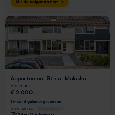
Mis de volgende niet →
Appartement Straat Malakka
Veendam
€ 2.000
p/m
1 maand geleden gevonden
Gevonden op:
Gnagnagna.nl
174m²
6 kamers