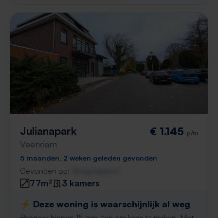
Julianapark
€ 1.145
p/m
Veendam
5 maanden, 2 weken geleden gevonden
Gevonden op:
Gnagnagna.nl
77m²
3 kamers
⚡️ Deze woning is waarschijnlijk al weg
Reageer binnen 15 minuten om kans te maken. Met