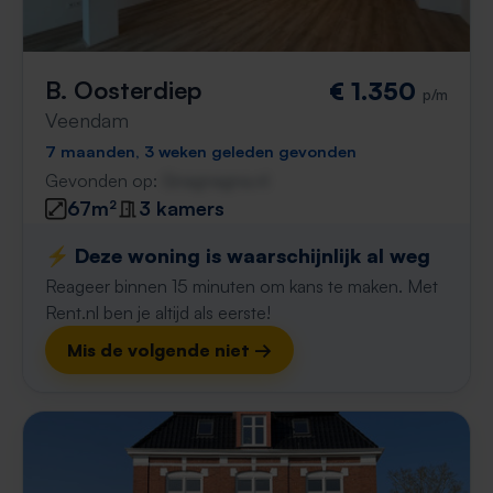
B. Oosterdiep
€ 1.350
p/m
Veendam
7 maanden, 3 weken geleden gevonden
Gevonden op:
Gnagnagna.nl
67m²
3 kamers
⚡️ Deze woning is waarschijnlijk al weg
Reageer binnen 15 minuten om kans te maken. Met
Rent.nl ben je altijd als eerste!
Mis de volgende niet →