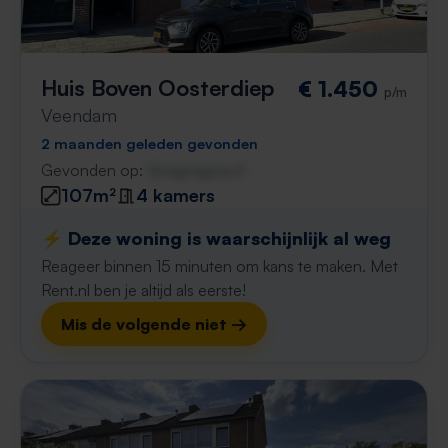
Huis Boven Oosterdiep
€ 1.450
p/m
Veendam
2 maanden geleden gevonden
Gevonden op:
Gnagnagna.nl
107m²
4 kamers
⚡️ Deze woning is waarschijnlijk al weg
Reageer binnen 15 minuten om kans te maken. Met
Rent.nl ben je altijd als eerste!
Mis de volgende niet →