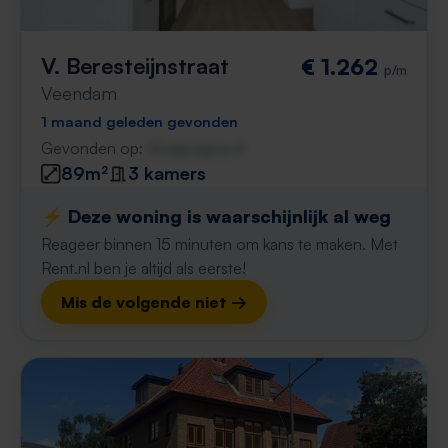
V. Beresteijnstraat
€ 1.262
p/m
Veendam
1 maand geleden gevonden
Gevonden op:
Gnagnagna.nl
89m²
3 kamers
⚡️ Deze woning is waarschijnlijk al weg
Reageer binnen 15 minuten om kans te maken. Met
Rent.nl ben je altijd als eerste!
Mis de volgende niet →