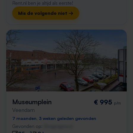
Rent.nl ben je altijd als eerste!
Mis de volgende niet →
Museumplein
€ 995
p/m
Veendam
7 maanden, 3 weken geleden gevonden
Gevonden op:
Gnagnagna.nl