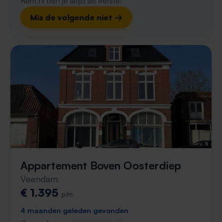
Rent.nl ben je altijd als eerste!
Mis de volgende niet →
Appartement Boven Oosterdiep
Veendam
€ 1.395
p/m
4 maanden geleden gevonden