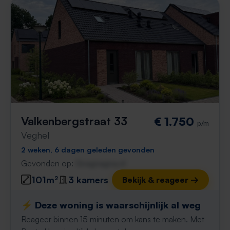
Valkenbergstraat 33
€ 1.750
p/m
Veghel
2 weken, 6 dagen geleden gevonden
Gevonden op:
Gnagnagna.nl
101m²
3 kamers
Bekijk & reageer →
⚡️ Deze woning is waarschijnlijk al weg
Reageer binnen 15 minuten om kans te maken. Met