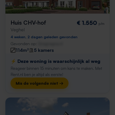
Huis CHV-hof
€ 1.550
p/m
Veghel
4 weken, 2 dagen geleden gevonden
Gevonden op:
Gnagnagna.nl
114m²
5 kamers
⚡️ Deze woning is waarschijnlijk al weg
Reageer binnen 15 minuten om kans te maken. Met
Rent.nl ben je altijd als eerste!
Mis de volgende niet →