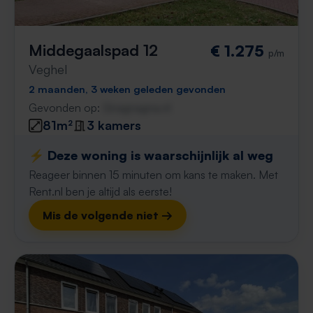
Middegaalspad 12
€ 1.275
p/m
Veghel
2 maanden, 3 weken geleden gevonden
Gevonden op:
Gnagnagna.nl
81m²
3 kamers
⚡️ Deze woning is waarschijnlijk al weg
Reageer binnen 15 minuten om kans te maken. Met
Rent.nl ben je altijd als eerste!
Mis de volgende niet →