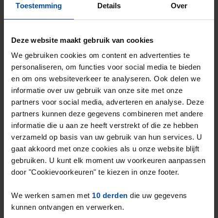
Toestemming
Details
Over
Rent.nl ben je altijd als eerste!
Mis de volgende niet →
Deze website maakt gebruik van cookies
We gebruiken cookies om content en advertenties te
personaliseren, om functies voor social media te bieden
en om ons websiteverkeer te analyseren. Ook delen we
informatie over uw gebruik van onze site met onze
partners voor social media, adverteren en analyse. Deze
partners kunnen deze gegevens combineren met andere
informatie die u aan ze heeft verstrekt of die ze hebben
verzameld op basis van uw gebruik van hun services. U
gaat akkoord met onze cookies als u onze website blijft
gebruiken. U kunt elk moment uw voorkeuren aanpassen
Buitendreef
€ 1.489
p/m
door "Cookievoorkeuren" te kiezen in onze footer.
Veghel
We werken samen met
10 derden
die uw gegevens
1 maand, 1 week geleden gevonden
kunnen ontvangen en verwerken.
Gevonden op:
Gnagnagna.nl