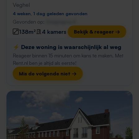
Veghel
4 weken, 1 dag geleden gevonden
Gevonden op:
Gnagnagna.nl
138m²
4 kamers
Bekijk & reageer →
⚡️ Deze woning is waarschijnlijk al weg
Reageer binnen 15 minuten om kans te maken. Met
Rent.nl ben je altijd als eerste!
Mis de volgende niet →