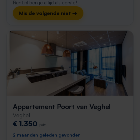
Rent.nl ben je altijd als eerste!
Mis de volgende niet →
Appartement Poort van Veghel
Veghel
€ 1.350
p/m
2 maanden geleden gevonden