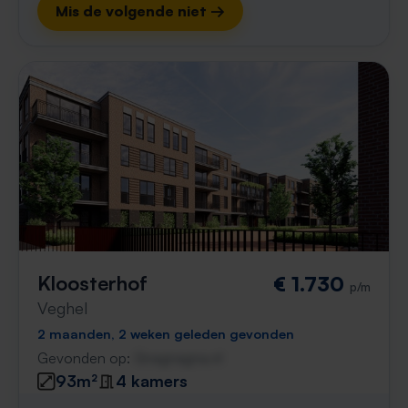
Mis de volgende niet →
Kloosterhof
€ 1.730
p/m
Veghel
2 maanden, 2 weken geleden gevonden
Gevonden op:
Gnagnagna.nl
93m²
4 kamers