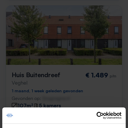
Huis Buitendreef
€ 1.489
p/m
Veghel
1 maand, 1 week geleden gevonden
Gevonden op:
Gnagnagna.nl
107m²
5 kamers
⚡️ Deze woning is waarschijnlijk al weg
Reageer binnen 15 minuten om kans te maken. Met