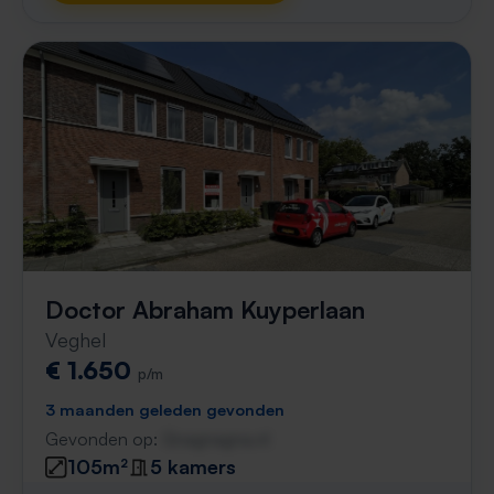
Doctor Abraham Kuyperlaan
Veghel
€ 1.650
p/m
3 maanden geleden gevonden
Gevonden op:
Gnagnagna.nl
105m²
5 kamers