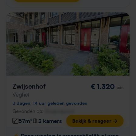
Zwijsenhof
€ 1.320
p/m
Veghel
3 dagen, 14 uur geleden gevonden
Gevonden op:
Gnagnagna.nl
57m²
2 kamers
Bekijk & reageer →
⚡️ Deze woning is waarschijnlijk al weg