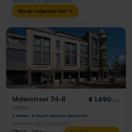
Rent.nl ben je altijd als eerste!
Mis de volgende niet →
Molenstraat 34-B
€ 1.690
p/m
Veghel
2 weken, 6 dagen geleden gevonden
Gevonden op:
Gnagnagna.nl