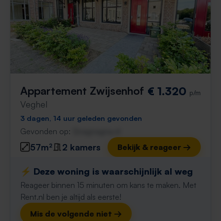
Appartement Zwijsenhof
€ 1.320
p/m
Veghel
3 dagen, 14 uur geleden gevonden
Gevonden op:
Gnagnagna.nl
57m²
2 kamers
Bekijk & reageer →
⚡️ Deze woning is waarschijnlijk al weg
Reageer binnen 15 minuten om kans te maken. Met
Rent.nl ben je altijd als eerste!
Mis de volgende niet →