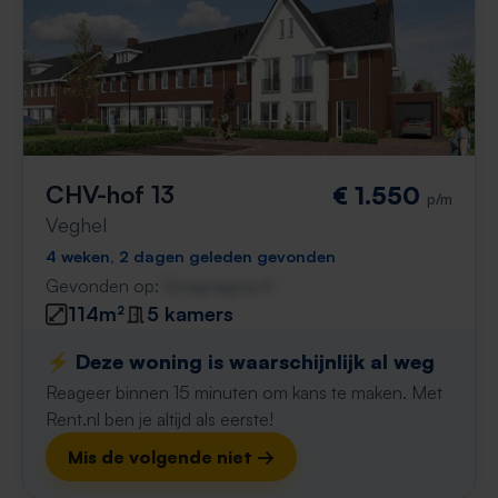
CHV-hof 13
€ 1.550
p/m
Veghel
4 weken, 2 dagen geleden gevonden
Gevonden op:
Gnagnagna.nl
114m²
5 kamers
⚡️ Deze woning is waarschijnlijk al weg
Reageer binnen 15 minuten om kans te maken. Met
Rent.nl ben je altijd als eerste!
Mis de volgende niet →