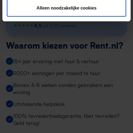
Alleen noodzakelijke cookies
Start je zoekprofiel →
4,5
uit 1029 reviews
Waarom kiezen voor Rent.nl?
15+ jaar ervaring met huur & verhuur
9000+ woningen per maand te huur
Binnen 4-8 weken vonden gebruikers een
woning
Uitstekende helpdesk
100% tevredenheidsgarantie. Niet tevreden?
Geld terug!