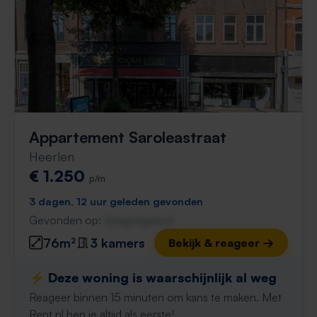
Appartement Saroleastraat
Heerlen
€ 1.250
p/m
3 dagen, 12 uur geleden gevonden
Gevonden op:
Gnagnagna.nl
76m²
3 kamers
Bekijk & reageer →
⚡️ Deze woning is waarschijnlijk al weg
Reageer binnen 15 minuten om kans te maken. Met
Rent.nl ben je altijd als eerste!