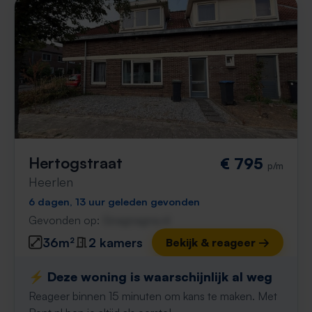
Hertogstraat
€ 795
p/m
Heerlen
6 dagen, 13 uur geleden gevonden
Gevonden op:
Gnagnagna.nl
36m²
2 kamers
Bekijk & reageer →
⚡️ Deze woning is waarschijnlijk al weg
Reageer binnen 15 minuten om kans te maken. Met