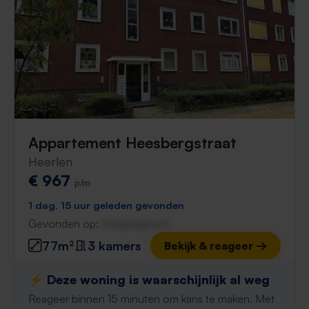
Appartement Heesbergstraat
Heerlen
€ 967
p/m
1 dag, 15 uur geleden gevonden
Gevonden op:
Gnagnagna.nl
77m²
3 kamers
Bekijk & reageer →
⚡️ Deze woning is waarschijnlijk al weg
Reageer binnen 15 minuten om kans te maken. Met