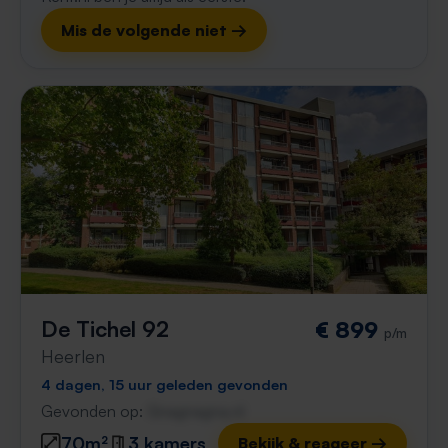
Mis de volgende niet →
De Tichel 92
€ 899
p/m
Heerlen
4 dagen, 15 uur geleden gevonden
Gevonden op:
Gnagnagna.nl
70m²
3 kamers
Bekijk & reageer →