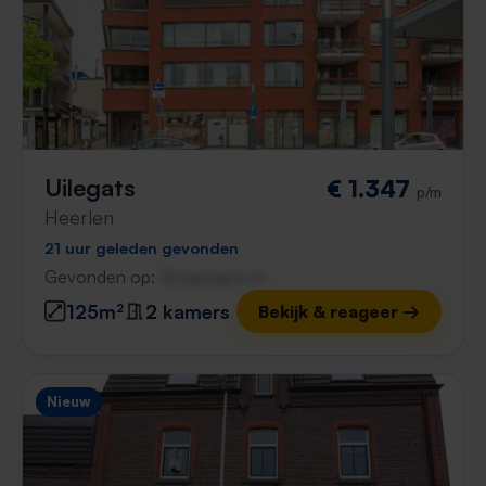
Uilegats
€ 1.347
p/m
Heerlen
21 uur geleden gevonden
Gevonden op:
Gnagnagna.nl
125m²
2 kamers
Bekijk & reageer →
Nieuw