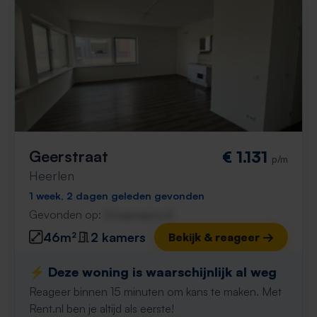
Geerstraat
€ 1.131
p/m
Heerlen
1 week, 2 dagen geleden gevonden
Gevonden op:
Gnagnagna.nl
46m²
2 kamers
Bekijk & reageer →
⚡️ Deze woning is waarschijnlijk al weg
Reageer binnen 15 minuten om kans te maken. Met
Rent.nl ben je altijd als eerste!