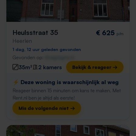
Heulsstraat 35
€ 625
p/m
Heerlen
1 dag, 12 uur geleden gevonden
Gevonden op:
Gnagnagna.nl
35m²
2 kamers
Bekijk & reageer →
⚡️ Deze woning is waarschijnlijk al weg
Reageer binnen 15 minuten om kans te maken. Met
Rent.nl ben je altijd als eerste!
Mis de volgende niet →