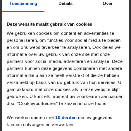
Heerlen
Toestemming
Details
Over
€ 1.375
p/m
5 dagen, 16 uur geleden gevonden
Deze website maakt gebruik van cookies
Gevonden op:
Gnagnagna.nl
We gebruiken cookies om content en advertenties te
65m²
3 kamers
Bekijk & reageer →
personaliseren, om functies voor social media te bieden
en om ons websiteverkeer te analyseren. Ook delen we
⚡️ Deze woning is waarschijnlijk al weg
informatie over uw gebruik van onze site met onze
Reageer binnen 15 minuten om kans te maken. Met
partners voor social media, adverteren en analyse. Deze
Rent.nl ben je altijd als eerste!
partners kunnen deze gegevens combineren met andere
informatie die u aan ze heeft verstrekt of die ze hebben
Mis de volgende niet →
verzameld op basis van uw gebruik van hun services. U
gaat akkoord met onze cookies als u onze website blijft
Tip!
gebruiken. U kunt elk moment uw voorkeuren aanpassen
Mis nooit meer een
door "Cookievoorkeuren" te kiezen in onze footer.
woonruimte in Heerlen
We werken samen met
10 derden
die uw gegevens
kunnen ontvangen en verwerken.
Stel in één minuut je zoekprofiel in en krijg