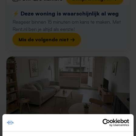
⚡️ Deze woning is waarschijnlijk al weg
Reageer binnen 15 minuten om kans te maken. Met
Rent.nl ben je altijd als eerste!
Mis de volgende niet →
Appartement Wannerplein