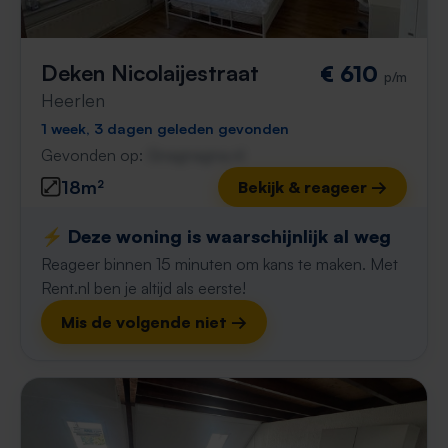
Deken Nicolaijestraat
€ 610
p/m
Heerlen
1 week, 3 dagen geleden gevonden
Gevonden op:
Gnagnagna.nl
18m²
Bekijk & reageer →
⚡️ Deze woning is waarschijnlijk al weg
Reageer binnen 15 minuten om kans te maken. Met
Rent.nl ben je altijd als eerste!
Mis de volgende niet →