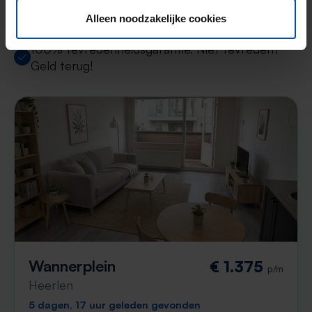
Alleen noodzakelijke cookies
Uitstekende helpdesk
100% tevredenheidsgarantie. Niet tevreden?
Geld terug!
Wannerplein
€ 1.375
p/m
Heerlen
5 dagen, 17 uur geleden gevonden