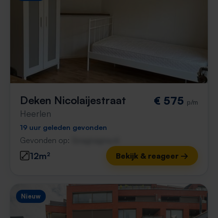
Deken Nicolaijestraat
€ 575
p/m
Heerlen
19 uur geleden gevonden
Gevonden op:
Gnagnagna.nl
12m²
Bekijk & reageer →
Nieuw