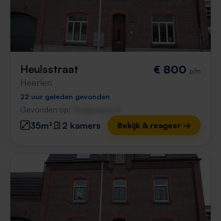
Heulsstraat
€ 800
p/m
Heerlen
22 uur geleden gevonden
Gevonden op:
Gnagnagna.nl
35m²
2 kamers
Bekijk & reageer →