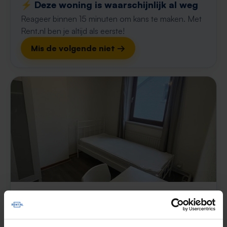
⚡️ Deze woning is waarschijnlijk al weg
Reageer binnen 15 minuten om kans te maken. Met
Rent.nl ben je altijd als eerste!
Mis de volgende niet →
Willemstraat
€ 540
p/m
Heerlen