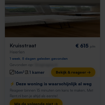
Kruisstraat
€ 615
p/m
Heerlen
1 week, 5 dagen geleden gevonden
Gevonden op:
Gnagnagna.nl
16m²
1 kamer
Bekijk & reageer →
⚡️ Deze woning is waarschijnlijk al weg
Reageer binnen 15 minuten om kans te maken. Met
Rent.nl ben je altijd als eerste!
Mis de volgende niet →