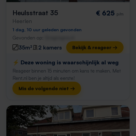
Heulsstraat 35
€ 625
p/m
Heerlen
1 dag, 10 uur geleden gevonden
Gevonden op:
Gnagnagna.nl
35m²
2 kamers
Bekijk & reageer →
⚡️ Deze woning is waarschijnlijk al weg
Reageer binnen 15 minuten om kans te maken. Met
Rent.nl ben je altijd als eerste!
Mis de volgende niet →