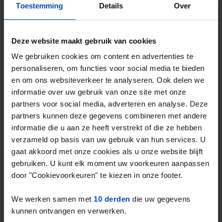
1 week, 5 dagen geleden gevonden
Toestemming
Details
Over
Gevonden op:
Gnagnagna.nl
10m²
Bekijk & reageer →
Deze website maakt gebruik van cookies
⚡️ Deze woning is waarschijnlijk al weg
We gebruiken cookies om content en advertenties te
Reageer binnen 15 minuten om kans te maken. Met
personaliseren, om functies voor social media te bieden
Rent.nl ben je altijd als eerste!
en om ons websiteverkeer te analyseren. Ook delen we
informatie over uw gebruik van onze site met onze
Mis de volgende niet →
partners voor social media, adverteren en analyse. Deze
partners kunnen deze gegevens combineren met andere
Tip!
informatie die u aan ze heeft verstrekt of die ze hebben
Mis nooit meer een kamer
verzameld op basis van uw gebruik van hun services. U
gaat akkoord met onze cookies als u onze website blijft
in Heerlen
gebruiken. U kunt elk moment uw voorkeuren aanpassen
door "Cookievoorkeuren" te kiezen in onze footer.
Stel in één minuut je zoekprofiel in en krijg
elke nieuwe match direct via WhatsApp en
We werken samen met
10 derden
die uw gegevens
e-mail, vaak binnen een minuut na publicatie.
kunnen ontvangen en verwerken.