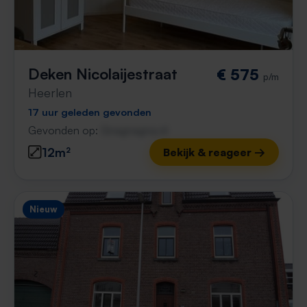
Deken Nicolaijestraat
€ 575
p/m
Heerlen
17 uur geleden gevonden
Gevonden op:
Gnagnagna.nl
12m²
Bekijk & reageer →
Nieuw