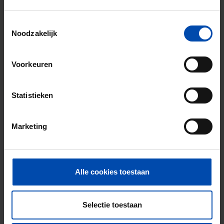
Zoekers met dit profiel ontvangen ~6
matches per week
Toestemmingsselectie
Noodzakelijk
Start je zoekprofiel →
Voorkeuren
4,5
uit 1034 reviews
Statistieken
Waarom kiezen voor Rent.nl?
Marketing
15+ jaar ervaring met huur & verhuur
9000+ woningen per maand te huur
Binnen 4-8 weken vonden gebruikers een
Alle cookies toestaan
woning
Uitstekende helpdesk
Selectie toestaan