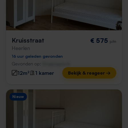
Kruisstraat
€ 575
p/m
Heerlen
16 uur geleden gevonden
Gevonden op:
Gnagnagna.nl
12m²
1 kamer
Bekijk & reageer →
Nieuw