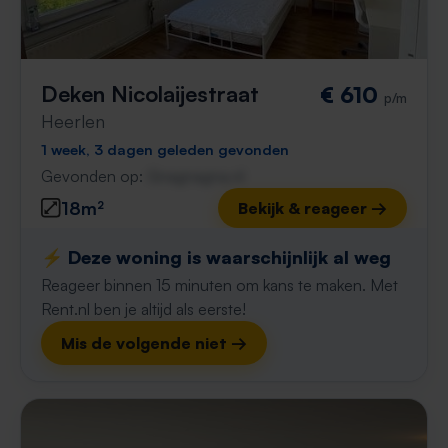
Deken Nicolaijestraat
€ 610
p/m
Heerlen
1 week, 3 dagen geleden gevonden
Gevonden op:
Gnagnagna.nl
18m²
Bekijk & reageer →
⚡️ Deze woning is waarschijnlijk al weg
Reageer binnen 15 minuten om kans te maken. Met
Rent.nl ben je altijd als eerste!
Mis de volgende niet →