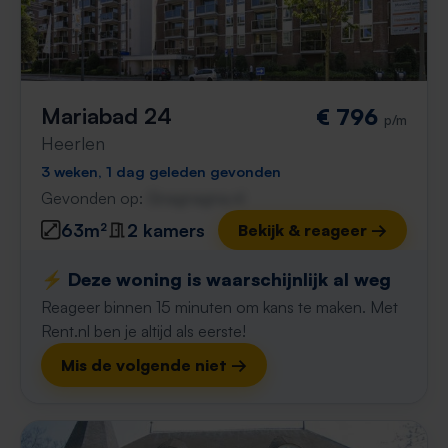
Mariabad 24
€ 796
p/m
Heerlen
3 weken, 1 dag geleden gevonden
Gevonden op:
Gnagnagna.nl
63m²
2 kamers
Bekijk & reageer →
⚡️ Deze woning is waarschijnlijk al weg
Reageer binnen 15 minuten om kans te maken. Met
Rent.nl ben je altijd als eerste!
Mis de volgende niet →