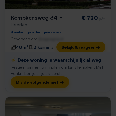
Kempkensweg 34 F
€ 720
p/m
Heerlen
4 weken geleden gevonden
Gevonden op:
Gnagnagna.nl
40m²
2 kamers
Bekijk & reageer →
⚡️ Deze woning is waarschijnlijk al weg
Reageer binnen 15 minuten om kans te maken. Met
Rent.nl ben je altijd als eerste!
Mis de volgende niet →