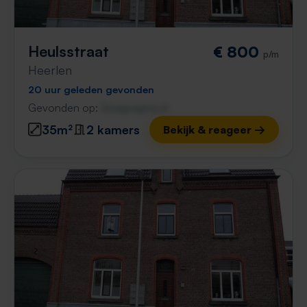
Heulsstraat
€ 800
p/m
Heerlen
20 uur geleden gevonden
Gevonden op:
Gnagnagna.nl
35m²
2 kamers
Bekijk & reageer →