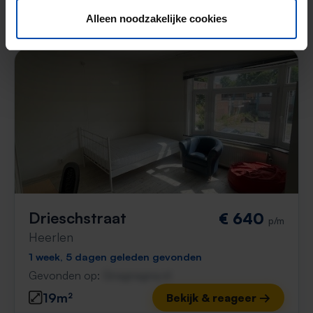
100% tevredenheidsgarantie. Niet tevreden?
Geld terug!
Alleen noodzakelijke cookies
Drieschstraat
€ 640
p/m
Heerlen
1 week, 5 dagen geleden gevonden
Gevonden op:
Gnagnagna.nl
19m²
Bekijk & reageer →