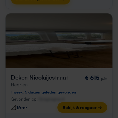
Deken Nicolaijestraat
€ 615
p/m
Heerlen
1 week, 5 dagen geleden gevonden
Gevonden op:
Gnagnagna.nl
16m²
Bekijk & reageer →