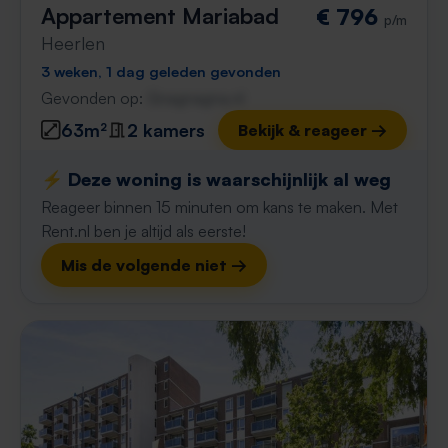
Appartement Mariabad
€ 796
p/m
Heerlen
3 weken, 1 dag geleden gevonden
Gevonden op:
Gnagnagna.nl
63m²
2 kamers
Bekijk & reageer →
⚡️ Deze woning is waarschijnlijk al weg
Reageer binnen 15 minuten om kans te maken. Met
Rent.nl ben je altijd als eerste!
Mis de volgende niet →