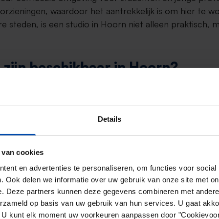
ieningen, waardoor het aantrekkelijk is om hier te wo
steden, is een studio in Hoorn niet alleen praktisch, 
zijn beschikbaar in Hoorn?
or huurders. Hier zijn de belangrijkste andere soorten 
Details
Appartement Hoorn
 van cookies
Dit is een zelfstandige woonruimte binnen
een groter gebouw, ideaal voor stedelijk
ent en advertenties te personaliseren, om functies voor social
wonen.
. Ook delen we informatie over uw gebruik van onze site met on
e. Deze partners kunnen deze gegevens combineren met andere i
Bekijk appartementen Hoorn
erzameld op basis van uw gebruik van hun services. U gaat akk
en. U kunt elk moment uw voorkeuren aanpassen door "Cookievoor