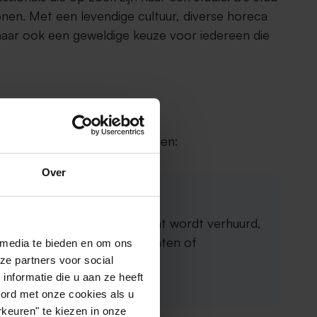
nen. Met een levendige cultuur, diverse horeca
maar ook een geweldige keuze voor iedereen die
huurwoningen die je kunt vinden:
Over
Kamer Hoorn
Dit is een enkel vertrek dat wordt verhuurd,
vaak geschikt voor studenten of
 media te bieden en om ons
alleenstaanden.
ze partners voor social
nformatie die u aan ze heeft
Bekijk kamers Hoorn
oord met onze cookies als u
keuren" te kiezen in onze