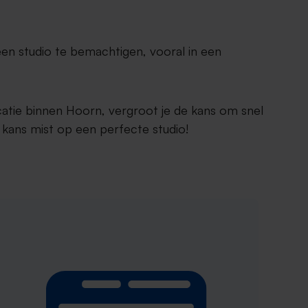
 een studio te bemachtigen, vooral in een
 locatie binnen Hoorn, vergroot je de kans om snel
n kans mist op een perfecte studio!