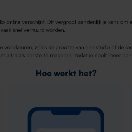
io online verschijnt. Dit vergroot aanzienlijk je kans om
vaak snel verhuurd worden.
en in je voorkeuren, zoals de grootte van een studio of de
om altijd als eerste te reageren, zodat je nooit meer ee
Hoe werkt het?