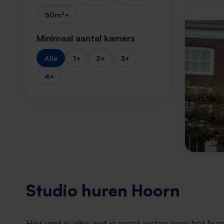
50m²+
Minimaal aantal kamers
Alle
1+
2+
3+
4+
Studio huren Hoorn
Hier vind je alles wat je moet weten over het hur