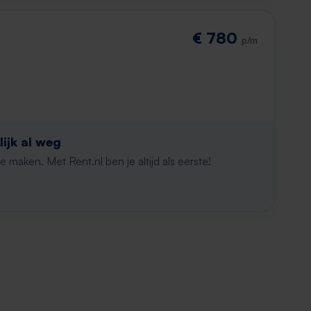
€ 780
p/m
ijk al weg
maken. Met Rent.nl ben je altijd als eerste!