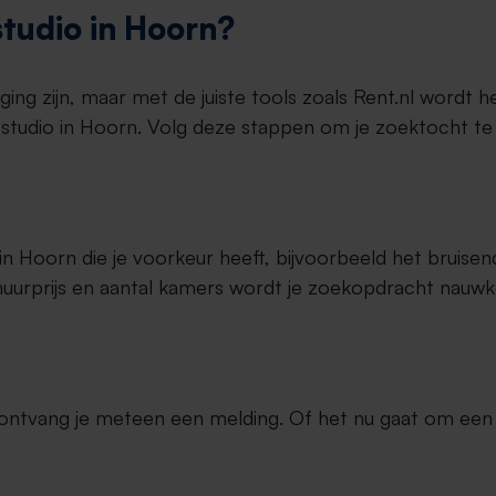
studio in Hoorn?
ing zijn, maar met de juiste tools zoals Rent.nl wordt h
 studio in Hoorn. Volg deze stappen om je zoektocht te
 in Hoorn die je voorkeur heeft, bijvoorbeeld het bruis
huurprijs en aantal kamers wordt je zoekopdracht nauw
 ontvang je meteen een melding. Of het nu gaat om een 