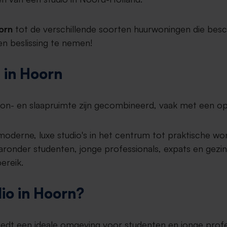
orn
tot de verschillende soorten huurwoningen die besc
n beslissing te nemen!
n in Hoorn
on- en slaapruimte zijn gecombineerd, vaak met een o
moderne, luxe studio's in het centrum tot praktische won
aronder studenten, jonge professionals, expats en gezi
ereik.
io in Hoorn?
edt een ideale omgeving voor studenten en jonge profess