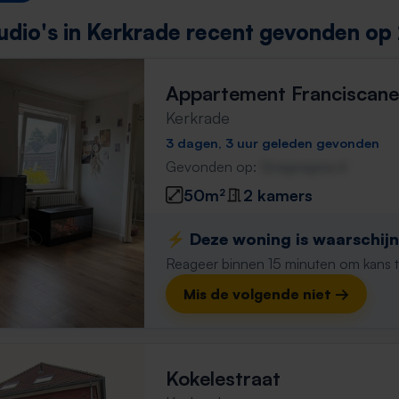
udio's in Kerkrade recent gevonden op 
Appartement Franciscane
Kerkrade
3 dagen, 3 uur geleden gevonden
Gevonden op:
Gnagnagna.nl
50m²
2 kamers
⚡️ Deze woning is waarschijnl
Reageer binnen 15 minuten om kans te 
Mis de volgende niet →
Kokelestraat