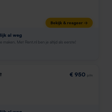
Bekijk & reageer →
ijk al weg
maken. Met Rent.nl ben je altijd als eerste!
t
€ 950
p/m
ijk al weg