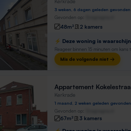
Kerkrade
3 weken, 6 dagen geleden gevonden
Gevonden op:
Gnagnagna.nl
48m²
2 kamers
⚡️ Deze woning is waarschijnl
Reageer binnen 15 minuten om kans te 
Mis de volgende niet →
Appartement Kokelestraa
Kerkrade
1 maand, 2 weken geleden gevonden
Gevonden op:
Gnagnagna.nl
67m²
3 kamers
⚡️ Deze woning is waarschijnl