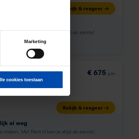
Bekijk & reageer →
ijk al weg
maken. Met Rent.nl ben je altijd als eerste!
Marketing
raat
€ 675
p/m
lle cookies toestaan
Bekijk & reageer →
ijk al weg
maken. Met Rent.nl ben je altijd als eerste!