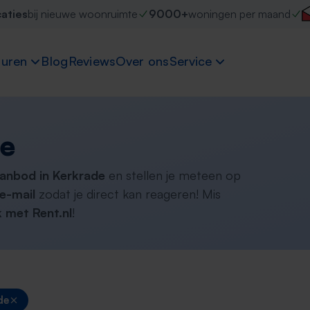
caties
bij nieuwe woonruimte
9000+
woningen per maand
uren
Blog
Reviews
Over ons
Service
de
aanbod in Kerkrade
en stellen je meteen op
e-mail
zodat je direct kan reageren! Mis
 met Rent.nl
!
de