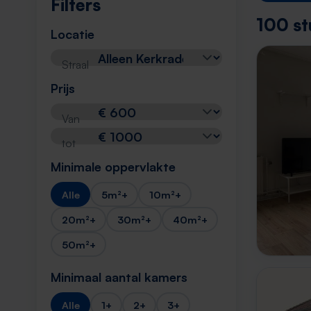
Filters
100 st
Locatie
Straal
Prijs
Van
tot
Minimale oppervlakte
Alle
5m²+
10m²+
20m²+
30m²+
40m²+
50m²+
Minimaal aantal kamers
Alle
1+
2+
3+