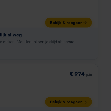
Bekijk & reageer →
ijk al weg
maken. Met Rent.nl ben je altijd als eerste!
€ 974
p/m
Bekijk & reageer →