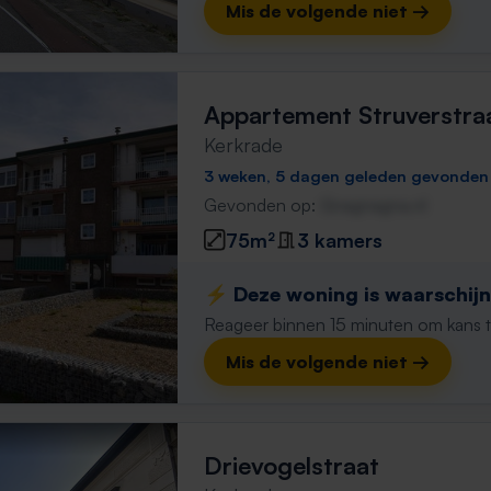
Mis de volgende niet →
Appartement Struverstra
Kerkrade
3 weken, 5 dagen geleden gevonden
Gevonden op:
Gnagnagna.nl
75m²
3 kamers
⚡️ Deze woning is waarschijnl
Reageer binnen 15 minuten om kans te 
Mis de volgende niet →
Drievogelstraat