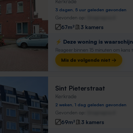
Kerkrade
3 dagen, 5 uur geleden gevonden
Gevonden op:
Gnagnagna.nl
67m²
3 kamers
⚡️ Deze woning is waarschijnl
Reageer binnen 15 minuten om kans te 
Mis de volgende niet →
Sint Pieterstraat
Kerkrade
2 weken, 1 dag geleden gevonden
Gevonden op:
Gnagnagna.nl
69m²
3 kamers