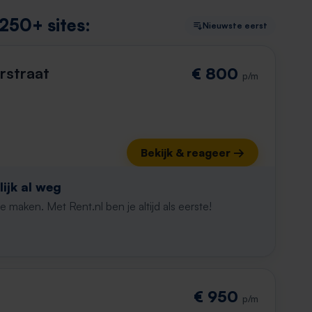
250+ sites:
Nieuwste eerst
rstraat
€ 800
p/m
Bekijk & reageer →
ijk al weg
maken. Met Rent.nl ben je altijd als eerste!
€ 950
p/m