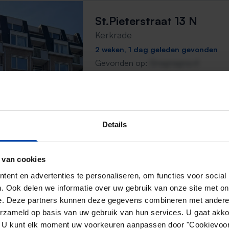
St.Pieterstraat 13 N
Kerkrade
2 weken, 1 dag geleden gevonden
Gevonden op:
Gnagnagna.nl
69m²
3 kamers
⚡️ Deze woning is waarschijnl
Reageer binnen 15 minuten om kans te 
Details
Mis de volgende niet →
 van cookies
ent en advertenties te personaliseren, om functies voor social
Appartement Bleijerheide
. Ook delen we informatie over uw gebruik van onze site met on
Kerkrade
e. Deze partners kunnen deze gegevens combineren met andere i
erzameld op basis van uw gebruik van hun services. U gaat akk
2 weken, 4 dagen geleden gevonden
en. U kunt elk moment uw voorkeuren aanpassen door "Cookievoor
Gevonden op:
Gnagnagna.nl