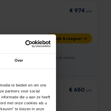
€ 974
p/m
Bekijk & reageer →
ijk al weg
maken. Met Rent.nl ben je altijd als eerste!
Over
 media te bieden en om ons
rstraat
€ 650
p/m
ze partners voor social
nformatie die u aan ze heeft
oord met onze cookies als u
keuren" te kiezen in onze