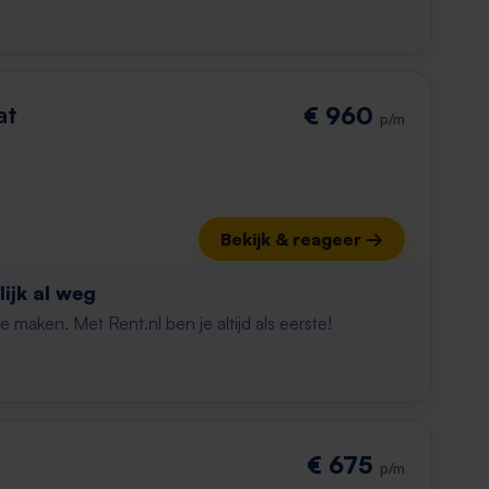
at
€ 960
p/m
Bekijk & reageer →
ijk al weg
maken. Met Rent.nl ben je altijd als eerste!
€ 675
p/m