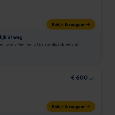
Bekijk & reageer →
ijk al weg
maken. Met Rent.nl ben je altijd als eerste!
€ 600
p/m
Bekijk & reageer →