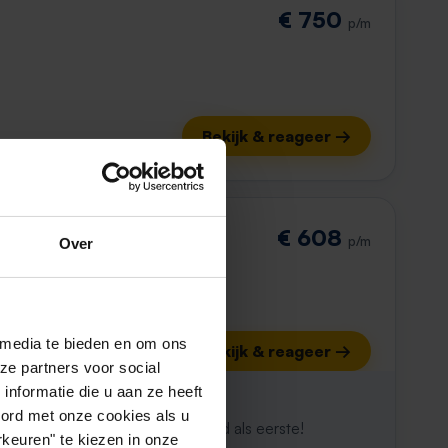
€ 750
p/m
Bekijk & reageer →
€ 608
p/m
Over
 media te bieden en om ons
Bekijk & reageer →
ze partners voor social
nformatie die u aan ze heeft
ijk al weg
oord met onze cookies als u
maken. Met Rent.nl ben je altijd als eerste!
keuren" te kiezen in onze