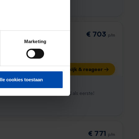
€ 703
p/m
Marketing
Bekijk & reageer →
lle cookies toestaan
ijk al weg
maken. Met Rent.nl ben je altijd als eerste!
€ 771
p/m