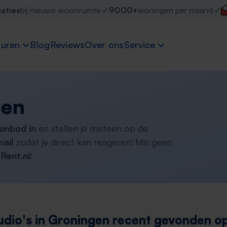
caties
bij nieuwe woonruimte
9000+
woningen per maand
uren
Blog
Reviews
Over ons
Service
gen
aanbod in
en stellen je meteen op de
ail
zodat je direct kan reageren! Mis geen
Rent.nl
!
udio's in Groningen recent gevonden op