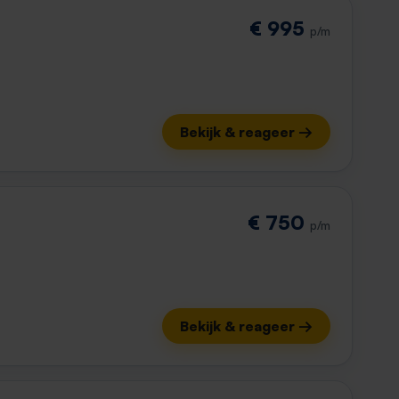
€ 995
p/m
Bekijk & reageer →
€ 750
p/m
Bekijk & reageer →