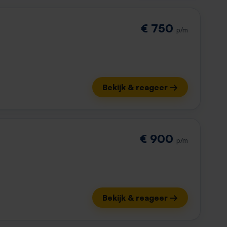
€ 750
p/m
Bekijk & reageer →
€ 900
p/m
Bekijk & reageer →