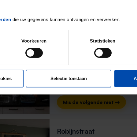
Mis de volgende niet →
erden
die uw gegevens kunnen ontvangen en verwerken.
Westersingel
Voorkeuren
Statistieken
Groningen
1 dag, 10 uur geleden gevonden
Gevonden op:
Gnagnagna.nl
50m²
ookies
Selectie toestaan
A
⚡️ Deze woning is waarschijnl
Reageer binnen 15 minuten om kans te 
Mis de volgende niet →
Robijnstraat