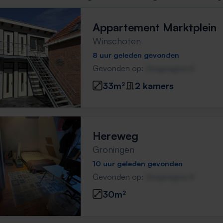
Appartement Marktplein
Winschoten
8 uur geleden gevonden
Gevonden op:
Gnagnagna.nl
33m²
2 kamers
Hereweg
Groningen
10 uur geleden gevonden
Gevonden op:
Gnagnagna.nl
30m²