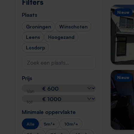
Filters
Nieuw
Plaats
Groningen
Winschoten
Leens
Hoogezand
Losdorp
Prijs
Nieuw
Van
tot
Minimale oppervlakte
Alle
5m²+
10m²+