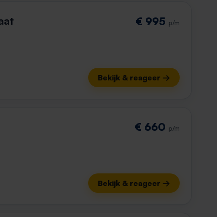
aat
€ 995
p/m
Bekijk & reageer →
€ 660
p/m
Bekijk & reageer →