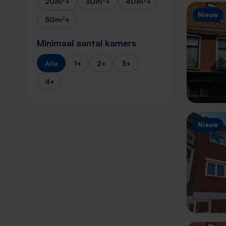
20m²+
30m²+
40m²+
Nieuw
50m²+
Minimaal aantal kamers
Alle
1+
2+
3+
4+
Nieuw