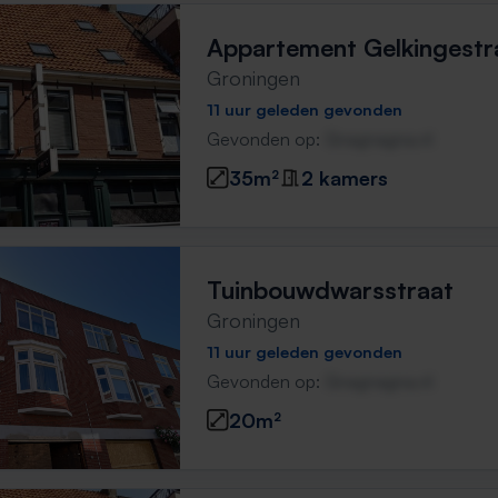
Appartement Gelkingestr
Groningen
11 uur geleden gevonden
Gevonden op:
Gnagnagna.nl
35m²
2 kamers
Tuinbouwdwarsstraat
Groningen
11 uur geleden gevonden
Gevonden op:
Gnagnagna.nl
20m²