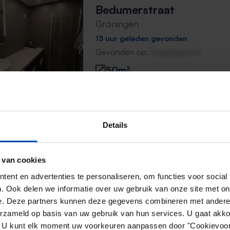
Bedumerstraat
Groningen
13 uur geleden gevonden
Gevonden op:
Gnagnagna.nl
50m²
Nieuwe Ebbingestraat
Details
Groningen
1 dag, 7 uur geleden gevonden
 van cookies
Gevonden op:
Gnagnagna.nl
ent en advertenties te personaliseren, om functies voor social
27m²
. Ook delen we informatie over uw gebruik van onze site met on
e. Deze partners kunnen deze gegevens combineren met andere i
⚡️ Deze woning is waarschijnl
erzameld op basis van uw gebruik van hun services. U gaat akk
Reageer binnen 15 minuten om kans te 
en. U kunt elk moment uw voorkeuren aanpassen door "Cookievoor