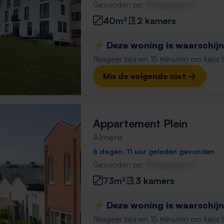
Gevonden op:
Gnagnagna.nl
40m²
2 kamers
⚡️ Deze woning is waarschijnl
Reageer binnen 15 minuten om kans te 
Mis de volgende niet →
Appartement Plein
Almere
6 dagen, 11 uur geleden gevonden
Gevonden op:
Gnagnagna.nl
73m²
3 kamers
⚡️ Deze woning is waarschijnl
Reageer binnen 15 minuten om kans te 