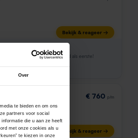
Bekijk & reageer →
ijk al weg
maken. Met Rent.nl ben je altijd als eerste!
Over
€ 760
p/m
 media te bieden en om ons
ze partners voor social
nformatie die u aan ze heeft
oord met onze cookies als u
Bekijk & reageer →
keuren" te kiezen in onze