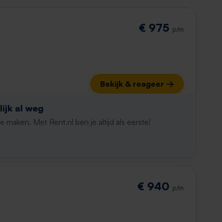
€ 975
p/m
Bekijk & reageer →
ijk al weg
maken. Met Rent.nl ben je altijd als eerste!
€ 940
p/m