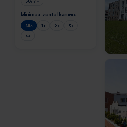
50m²+
Minimaal aantal kamers
Alle
1+
2+
3+
4+