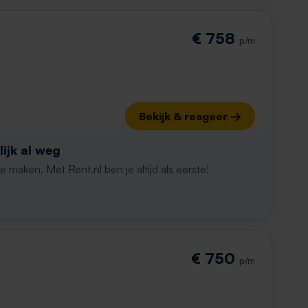
€ 758
p/m
Bekijk & reageer →
ijk al weg
maken. Met Rent.nl ben je altijd als eerste!
€ 750
p/m