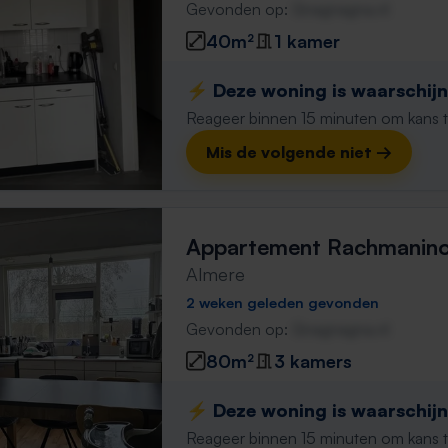
Gevonden op:
Gnagnagna.nl
40m²
1 kamer
⚡️ Deze woning is waarschijnl
Reageer binnen 15 minuten om kans te 
Mis de volgende niet →
Appartement Rachmanino
Almere
2 weken geleden gevonden
Gevonden op:
Gnagnagna.nl
80m²
3 kamers
⚡️ Deze woning is waarschijnl
Reageer binnen 15 minuten om kans te 