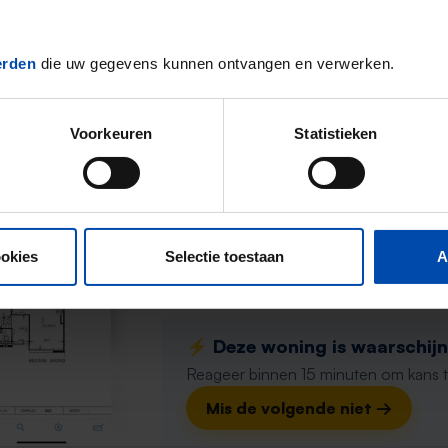
⚡️ Deze woning is waarschijnl
Reageer binnen 15 minuten om kans te 
erden
die uw gegevens kunnen ontvangen en verwerken.
Mis de volgende niet →
Voorkeuren
Statistieken
Huis Parkwerf
Almere
1 week, 4 dagen geleden gevonden
ookies
Selectie toestaan
A
Gevonden op:
Gnagnagna.nl
75m²
2 kamers
⚡️ Deze woning is waarschijnl
Reageer binnen 15 minuten om kans te 
Mis de volgende niet →