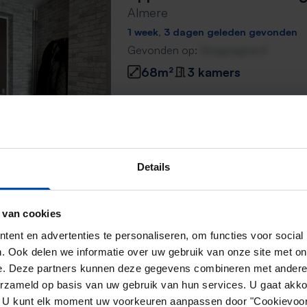
Almere
1 week, 3 dagen geleden gevonden
Gevonden op:
Gnagnagna.nl
68m²
3 kamers
⚡️ Deze woning is waarschijnl
Reageer binnen 15 minuten om kans te 
Mis de volgende niet →
Details
Appartement Meerstraat
 van cookies
Almere
ent en advertenties te personaliseren, om functies voor social
1 week, 3 dagen geleden gevonden
. Ook delen we informatie over uw gebruik van onze site met on
e. Deze partners kunnen deze gegevens combineren met andere i
Gevonden op:
Gnagnagna.nl
erzameld op basis van uw gebruik van hun services. U gaat akk
87m²
4 kamers
en. U kunt elk moment uw voorkeuren aanpassen door "Cookievoor