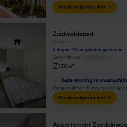
Mis de volgende niet →
Zuidwoldepad
Almere
6 dagen, 15 uur geleden gevonden
Gevonden op:
Gnagnagna.nl
130m²
⚡️ Deze woning is waarschijnl
Reageer binnen 15 minuten om kans te 
Mis de volgende niet →
Appartement Zeeduinwe