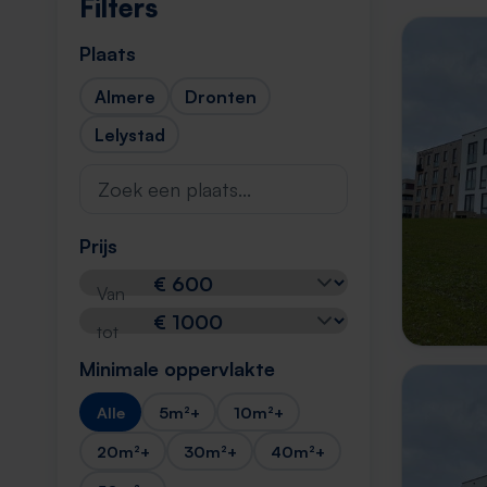
Filters
Plaats
Almere
Dronten
Lelystad
Prijs
Van
tot
Minimale oppervlakte
Alle
5m²+
10m²+
20m²+
30m²+
40m²+