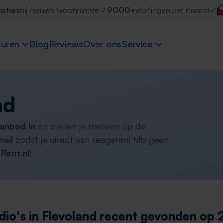
caties
bij nieuwe woonruimte
9000+
woningen per maand
uren
Blog
Reviews
Over ons
Service
nd
aanbod in
en stellen je meteen op de
ail
zodat je direct kan reageren! Mis geen
Rent.nl
!
dio's in Flevoland recent gevonden op 