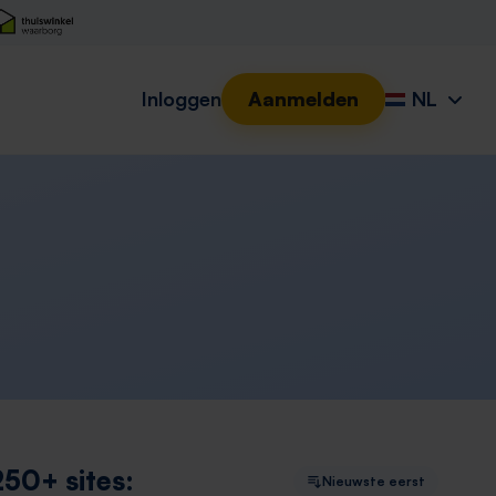
Inloggen
Aanmelden
NL
250+ sites:
Nieuwste eerst