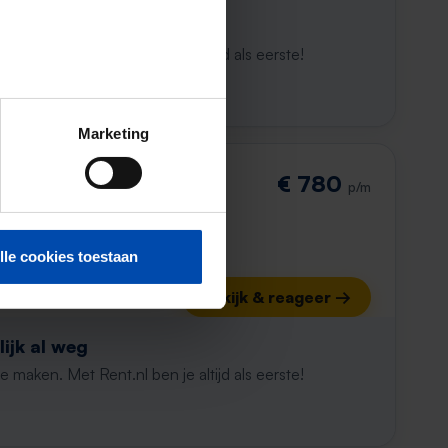
ijk al weg
maken. Met Rent.nl ben je altijd als eerste!
Marketing
€ 780
p/m
lle cookies toestaan
Bekijk & reageer →
ijk al weg
maken. Met Rent.nl ben je altijd als eerste!