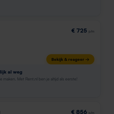
€ 725
p/m
Bekijk & reageer →
ijk al weg
maken. Met Rent.nl ben je altijd als eerste!
g
€ 856
p/m