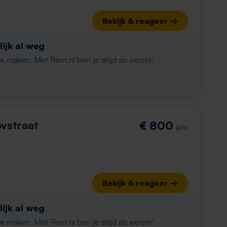
Bekijk & reageer →
ijk al weg
maken. Met Rent.nl ben je altijd als eerste!
vstraat
€ 800
p/m
Bekijk & reageer →
ijk al weg
maken. Met Rent.nl ben je altijd als eerste!