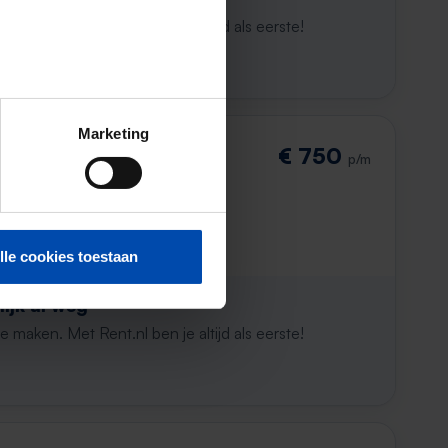
maken. Met Rent.nl ben je altijd als eerste!
Marketing
laan
€ 750
p/m
den
lle cookies toestaan
ijk al weg
maken. Met Rent.nl ben je altijd als eerste!