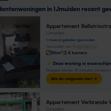
dentenwoningen in IJmuiden recent ge
Appartement Bellatrixstr
IJmuiden
1 maand geleden gevonden
Gevonden op:
Gnagnagna.nl
86m²
4 kamers
⚡️ Deze woning is waarschijnl
Reageer binnen 15 minuten om kans te 
Mis de volgende niet →
Appartement Verbrande V
IJmuiden