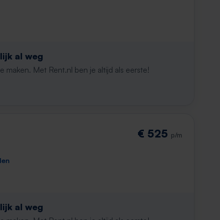
ijk al weg
maken. Met Rent.nl ben je altijd als eerste!
€ 525
p/m
den
ijk al weg