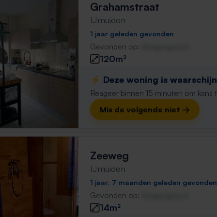
Grahamstraat
IJmuiden
1 jaar geleden gevonden
Gevonden op:
Gnagnagna.nl
120m²
⚡️ Deze woning is waarschijnl
Reageer binnen 15 minuten om kans te 
Mis de volgende niet →
Zeeweg
IJmuiden
1 jaar, 7 maanden geleden gevonden
Gevonden op:
Gnagnagna.nl
14m²