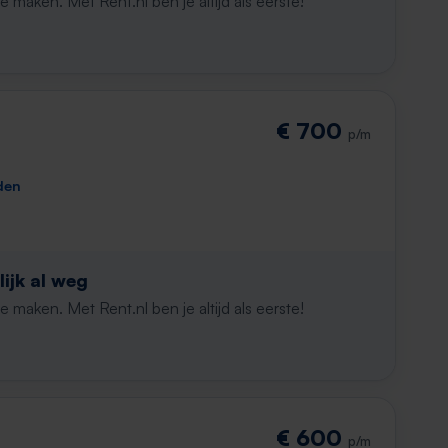
maken. Met Rent.nl ben je altijd als eerste!
€ 700
p/m
den
ijk al weg
maken. Met Rent.nl ben je altijd als eerste!
€ 600
p/m