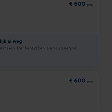
€ 500
p/m
ijk al weg
maken. Met Rent.nl ben je altijd als eerste!
€ 600
p/m