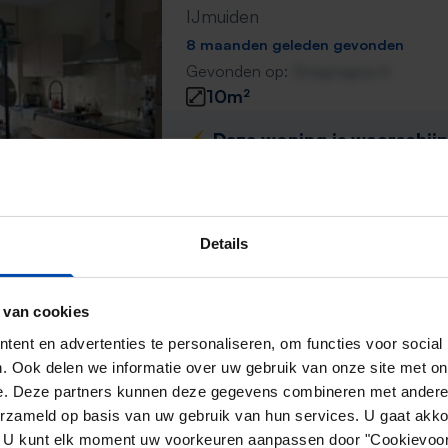
IJmuiden
8 maanden geleden gevonden
Gevonden op:
Gnagnagna.nl
10m²
⚡️ Deze woning is waarschijnl
Reageer binnen 15 minuten om kans te 
Mis de volgende niet →
Details
Verbrande Vlak
 van cookies
IJmuiden
ent en advertenties te personaliseren, om functies voor social
9 maanden geleden gevonden
. Ook delen we informatie over uw gebruik van onze site met on
Gevonden op:
Gnagnagna.nl
e. Deze partners kunnen deze gegevens combineren met andere i
89m²
4 kamers
erzameld op basis van uw gebruik van hun services. U gaat akk
en. U kunt elk moment uw voorkeuren aanpassen door "Cookievoor
⚡️ Deze woning is waarschijnl