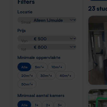
Filters
23 stu
Locatie
Straal
Prijs
Van
tot
Minimale oppervlakte
Alle
5m²+
10m²+
20m²+
30m²+
40m²+
50m²+
Minimaal aantal kamers
Alle
1+
2+
3+