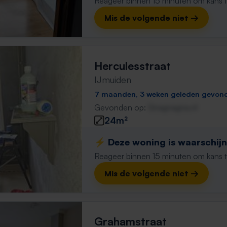
Reageer binnen 15 minuten om kans te 
Mis de volgende niet →
Herculesstraat
IJmuiden
7 maanden, 3 weken geleden gevon
Gevonden op:
Gnagnagna.nl
24m²
⚡️ Deze woning is waarschijnl
Reageer binnen 15 minuten om kans te 
Mis de volgende niet →
Grahamstraat