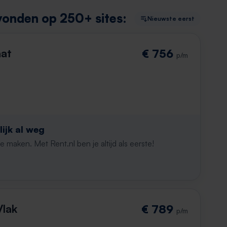
vonden op 250+ sites:
Nieuwste eerst
aat
€ 756
p/m
ijk al weg
maken. Met Rent.nl ben je altijd als eerste!
lak
€ 789
p/m