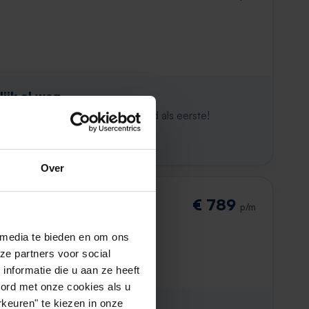
ijk al weg
maken. Met Rent.nl ben je altijd als eerste!
Over
€ 789
p/m
 media te bieden en om ons
ze partners voor social
nformatie die u aan ze heeft
oord met onze cookies als u
keuren" te kiezen in onze
ijk al weg