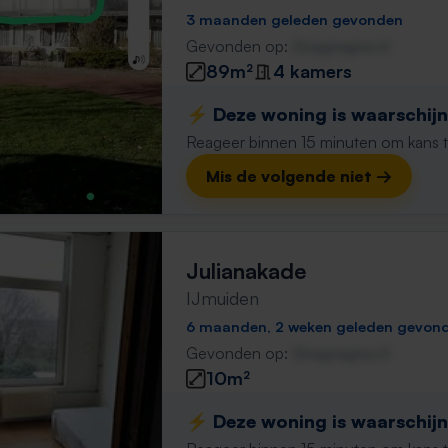
3 maanden geleden gevonden
Gevonden op:
Gnagnagna.nl
89m²
4 kamers
⚡️ Deze woning is waarschijnl
Reageer binnen 15 minuten om kans te 
Mis de volgende niet →
Julianakade
IJmuiden
6 maanden, 2 weken geleden gevon
Gevonden op:
Gnagnagna.nl
10m²
⚡️ Deze woning is waarschijnl