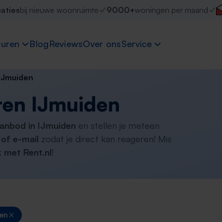
caties
bij nieuwe woonruimte
9000+
woningen per maand
uren
Blog
Reviews
Over ons
Service
IJmuiden
ren IJmuiden
aanbod in IJmuiden
en stellen je meteen
of e-mail
zodat je direct kan reageren! Mis
 met Rent.nl
!
en