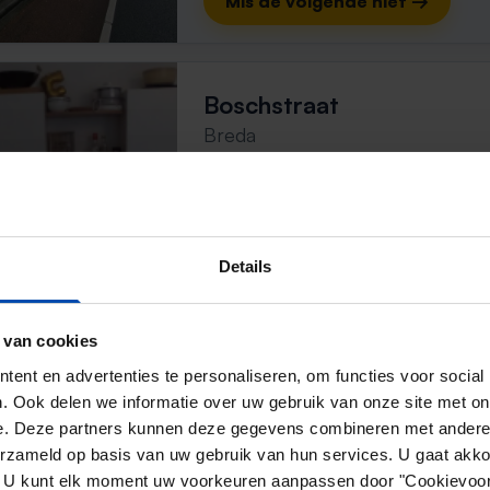
Mis de volgende niet →
Boschstraat
Breda
3 dagen, 1 uur geleden gevonden
Gevonden op:
Gnagnagna.nl
36m²
1 kamer
Details
⚡️ Deze woning is waarschijnl
Reageer binnen 15 minuten om kans te 
 van cookies
Mis de volgende niet →
ent en advertenties te personaliseren, om functies voor social
. Ook delen we informatie over uw gebruik van onze site met on
e. Deze partners kunnen deze gegevens combineren met andere i
Haagdijk
erzameld op basis van uw gebruik van hun services. U gaat akk
en. U kunt elk moment uw voorkeuren aanpassen door "Cookievoor
Breda