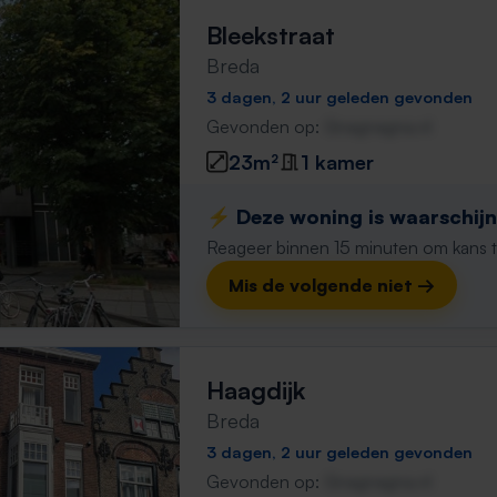
Bleekstraat
Breda
3 dagen, 2 uur geleden gevonden
Gevonden op:
Gnagnagna.nl
23m²
1 kamer
⚡️ Deze woning is waarschijnl
Reageer binnen 15 minuten om kans te 
Mis de volgende niet →
Haagdijk
Breda
3 dagen, 2 uur geleden gevonden
Gevonden op:
Gnagnagna.nl