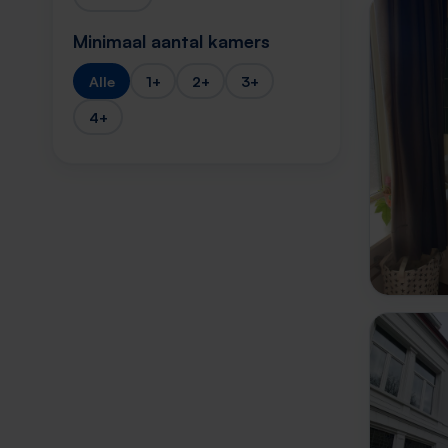
Minimaal aantal kamers
Alle
1+
2+
3+
4+