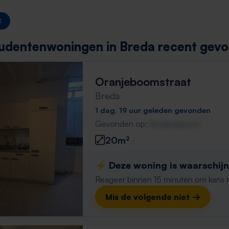
udentenwoningen in Breda recent gevo
Oranjeboomstraat
Breda
1 dag, 19 uur geleden gevonden
Gevonden op:
Gnagnagna.nl
20m²
⚡️ Deze woning is waarschijnl
Reageer binnen 15 minuten om kans te 
Mis de volgende niet →