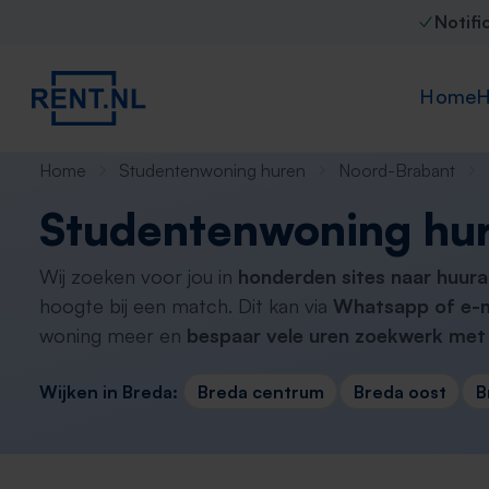
Notifi
Home
H
Home
Studentenwoning huren
Noord-Brabant
Studentenwoning hu
Wij zoeken voor jou in
honderden sites naar huur
hoogte bij een match. Dit kan via
Whatsapp of e-m
woning meer en
bespaar vele uren zoekwerk met 
Wijken in Breda:
Breda centrum
Breda oost
B