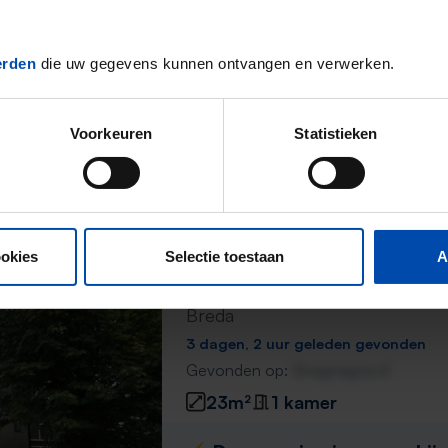
3 dagen, 2 uur geleden gevonden
Gevonden op:
Gnagnagna.nl
erden
die uw gegevens kunnen ontvangen en verwerken.
20m²
1 kamer
⚡️ Deze woning is waarschijnl
Voorkeuren
Statistieken
Reageer binnen 15 minuten om kans te 
Mis de volgende niet →
ookies
Selectie toestaan
A
Appartement Bleekstraat
Breda
3 dagen, 2 uur geleden gevonden
Gevonden op:
Gnagnagna.nl
23m²
1 kamer