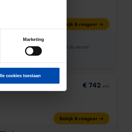
Bekijk & reageer →
ijk al weg
Marketing
maken. Met Rent.nl ben je altijd als eerste!
lle cookies toestaan
€ 742
p/m
Bekijk & reageer →