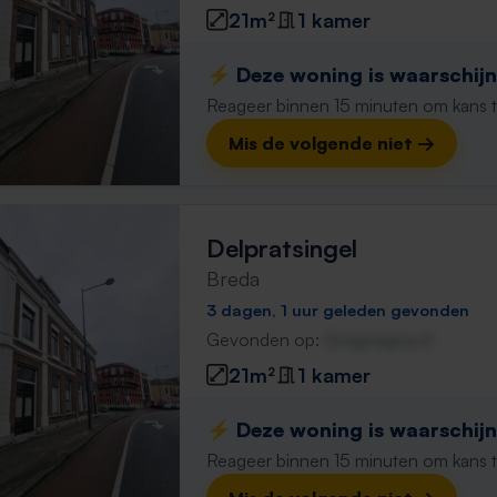
21m²
1 kamer
⚡️ Deze woning is waarschijnl
Reageer binnen 15 minuten om kans te 
Mis de volgende niet →
Delpratsingel
Breda
3 dagen, 1 uur geleden gevonden
Gevonden op:
Gnagnagna.nl
21m²
1 kamer
⚡️ Deze woning is waarschijnl
Reageer binnen 15 minuten om kans te 