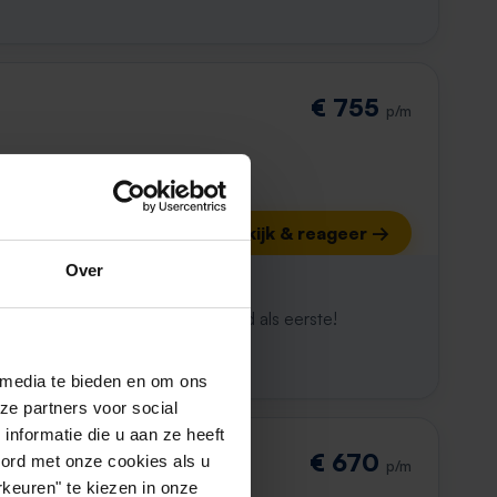
€ 755
p/m
Bekijk & reageer →
Over
ijk al weg
maken. Met Rent.nl ben je altijd als eerste!
 media te bieden en om ons
ze partners voor social
nformatie die u aan ze heeft
€ 670
oord met onze cookies als u
p/m
keuren" te kiezen in onze