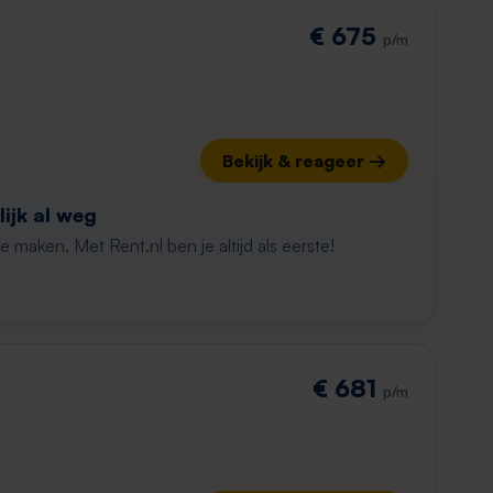
€ 675
p/m
Bekijk & reageer →
ijk al weg
maken. Met Rent.nl ben je altijd als eerste!
€ 681
p/m