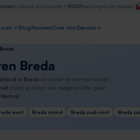
caties
bij nieuwe woonruimte
9000+
woningen per maand
uren
Blog
Reviews
Over ons
Service
Breda
ren Breda
aanbod in Breda
en stellen je meteen op de
ail
zodat je direct kan reageren! Mis geen
Rent.nl
!
reda west
Breda noord
Breda zuid-oost
Breda zu