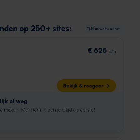
nden op 250+ sites:
Nieuwste eerst
€ 625
p/m
Bekijk & reageer →
ijk al weg
maken. Met Rent.nl ben je altijd als eerste!