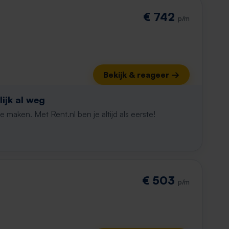
€ 742
p/m
Bekijk & reageer →
ijk al weg
maken. Met Rent.nl ben je altijd als eerste!
€ 503
p/m