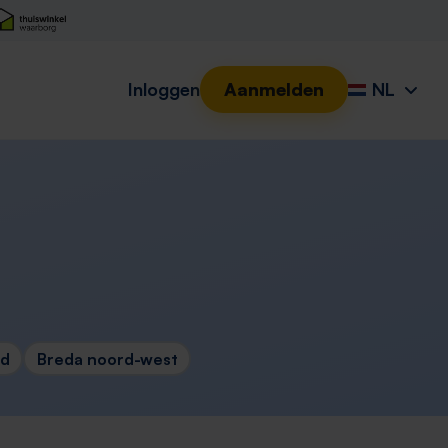
Inloggen
Aanmelden
NL
id
Breda noord-west