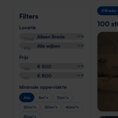
Breda
Filters
100 st
Locatie
Straal
Wijk
Prijs
Van
tot
Minimale oppervlakte
Alle
5m²+
10m²+
20m²+
30m²+
40m²+
50m²+