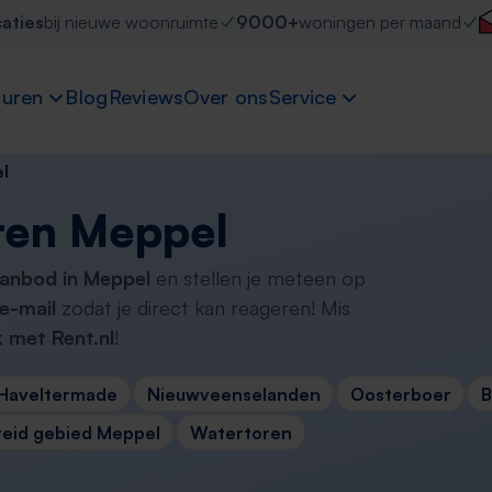
caties
bij nieuwe woonruimte
9000+
woningen per maand
uren
Blog
Reviews
Over ons
Service
l
ren Meppel
aanbod in Meppel
en stellen je meteen op
e-mail
zodat je direct kan reageren! Mis
 met Rent.nl
!
Haveltermade
Nieuwveenselanden
Oosterboer
B
reid gebied Meppel
Watertoren