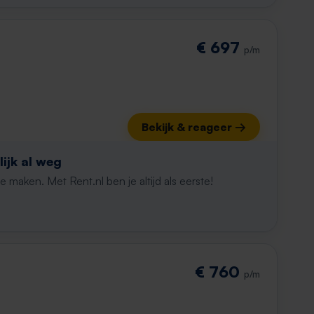
€ 697
p/m
Bekijk & reageer →
ijk al weg
maken. Met Rent.nl ben je altijd als eerste!
€ 760
p/m