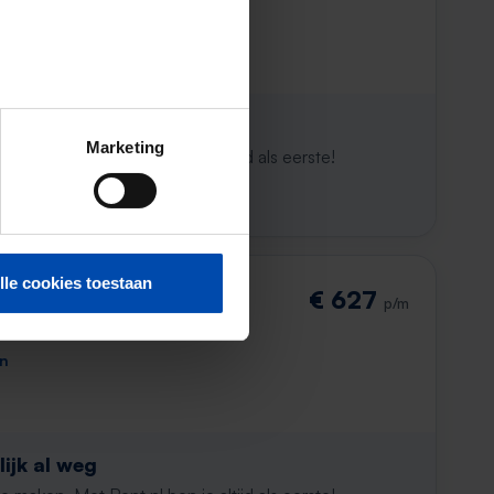
ijk al weg
Marketing
maken. Met Rent.nl ben je altijd als eerste!
lle cookies toestaan
€ 627
p/m
en
ijk al weg