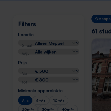
Meppe
Filters
61 stu
Locatie
Straal
Wijk
Prijs
Van
tot
Minimale oppervlakte
Alle
5m²+
10m²+
20m²+
30m²+
40m²+