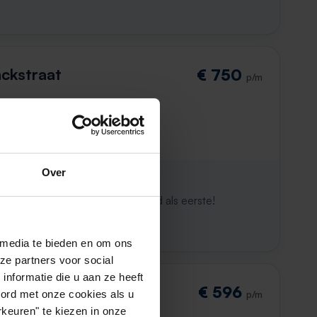
ckstraat
€ 750
p/m
den
Over
ijk al weg
maken. Met Rent.nl ben je altijd als eerste!
 media te bieden en om ons
ze partners voor social
nformatie die u aan ze heeft
traat
€ 596
oord met onze cookies als u
p/m
keuren" te kiezen in onze