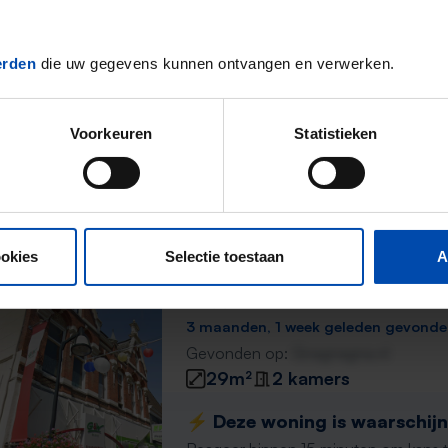
3 maanden geleden gevonden
Gevonden op:
Gnagnagna.nl
erden
die uw gegevens kunnen ontvangen en verwerken.
23m²
2 kamers
⚡️ Deze woning is waarschijnl
Voorkeuren
Statistieken
Reageer binnen 15 minuten om kans te 
Mis de volgende niet →
ookies
Selectie toestaan
A
Kamer Hoofdstraat
Meppel
3 maanden, 1 week geleden gevond
Gevonden op:
Gnagnagna.nl
29m²
2 kamers
⚡️ Deze woning is waarschijnl