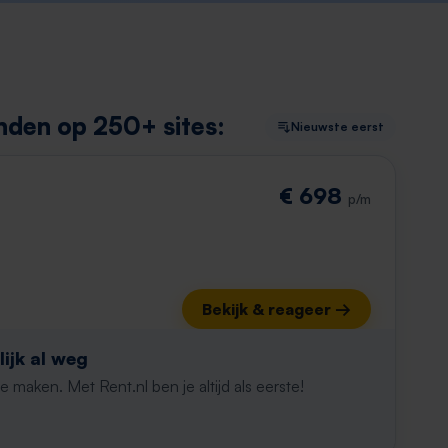
nden op 250+ sites:
Nieuwste eerst
€ 698
p/m
Bekijk & reageer →
ijk al weg
maken. Met Rent.nl ben je altijd als eerste!