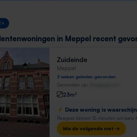
l
dentenwoningen in Meppel recent gevo
Zuideinde
Meppel
3 weken geleden gevonden
Gevonden op:
Gnagnagna.nl
23m²
⚡️ Deze woning is waarschijnl
Reageer binnen 15 minuten om kans te 
Mis de volgende niet →