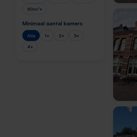
50m²+
Minimaal aantal kamers
Alle
1+
2+
3+
4+