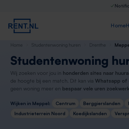
Notifi
Home
H
Home
Studentenwoning huren
Drenthe
Meppe
Studentenwoning hu
Wij zoeken voor jou in
honderden sites naar huur
de hoogte bij een match. Dit kan via
Whatsapp of 
geen woning meer en
bespaar vele uren zoekwerk
Wijken in Meppel:
Centrum
Berggierslanden
Industrieterrein Noord
Koedijkslanden
Versp