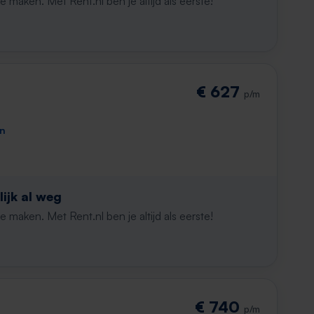
maken. Met Rent.nl ben je altijd als eerste!
€ 627
p/m
en
ijk al weg
maken. Met Rent.nl ben je altijd als eerste!
€ 740
p/m