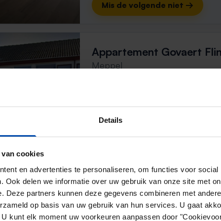
Mis de volgende niet →
Appartement Govaert Flin
Meppel
2 maanden, 3 weken geleden gevon
Gevonden op:
Gnagnagna.nl
53m²
4 kamers
Details
⚡️ Deze woning is waarschijnl
Reageer binnen 15 minuten om kans te 
 van cookies
Mis de volgende niet →
ent en advertenties te personaliseren, om functies voor social
. Ook delen we informatie over uw gebruik van onze site met on
e. Deze partners kunnen deze gegevens combineren met andere i
Appartement Notebooms
erzameld op basis van uw gebruik van hun services. U gaat akk
Meppel
en. U kunt elk moment uw voorkeuren aanpassen door "Cookievoor