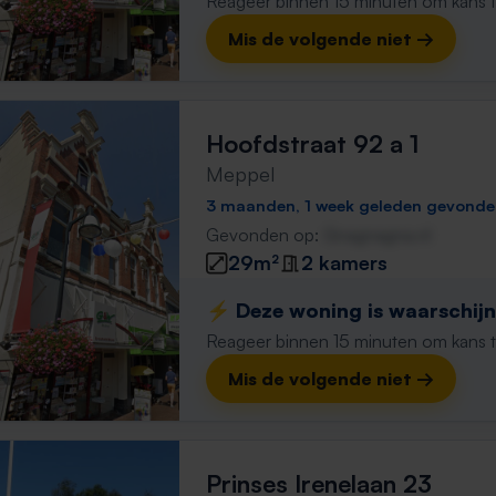
Reageer binnen 15 minuten om kans te 
Mis de volgende niet →
Hoofdstraat 92 a 1
Meppel
3 maanden, 1 week geleden gevond
Gevonden op:
Gnagnagna.nl
29m²
2 kamers
⚡️ Deze woning is waarschijnl
Reageer binnen 15 minuten om kans te 
Mis de volgende niet →
Prinses Irenelaan 23