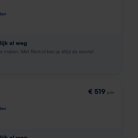
den
ijk al weg
maken. Met Rent.nl ben je altijd als eerste!
€ 519
p/m
den
ijk al weg