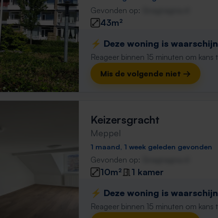
Gevonden op:
Gnagnagna.nl
43m²
⚡️ Deze woning is waarschijnl
Reageer binnen 15 minuten om kans te 
Mis de volgende niet →
Keizersgracht
Meppel
1 maand, 1 week geleden gevonden
Gevonden op:
Gnagnagna.nl
10m²
1 kamer
⚡️ Deze woning is waarschijnl
Reageer binnen 15 minuten om kans te 