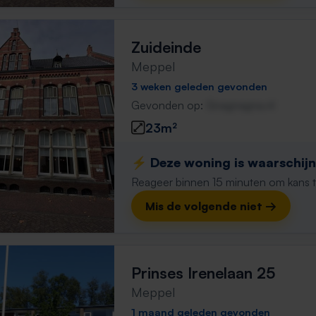
Zuideinde
Meppel
3 weken geleden gevonden
Gevonden op:
Gnagnagna.nl
23m²
⚡️ Deze woning is waarschijnl
Reageer binnen 15 minuten om kans te 
Mis de volgende niet →
Prinses Irenelaan 25
Meppel
1 maand geleden gevonden