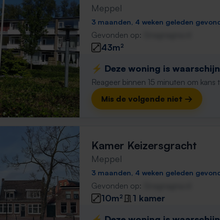
Meppel
3 maanden, 4 weken geleden gevon
Gevonden op:
Gnagnagna.nl
43m²
⚡️ Deze woning is waarschijnl
Reageer binnen 15 minuten om kans te 
Mis de volgende niet →
Kamer Keizersgracht
Meppel
3 maanden, 4 weken geleden gevon
Gevonden op:
Gnagnagna.nl
10m²
1 kamer
⚡️ Deze woning is waarschijnl