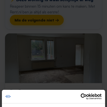
Reageer binnen 15 minuten om kans te maken. Met
Rent.nl ben je altijd als eerste!
Mis de volgende niet →
De Ruyterstraat
€ 519
p/m
Hoogeveen
2 maanden, 2 weken geleden gevonden