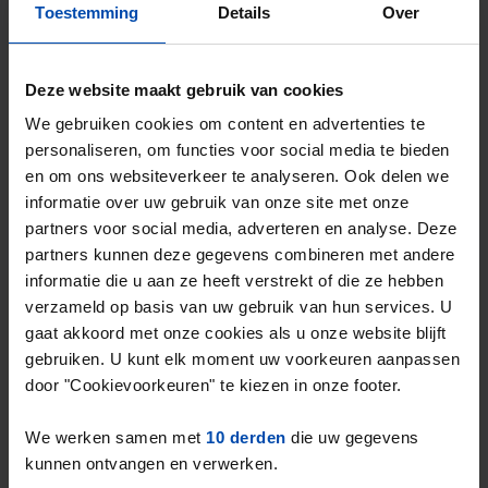
Toestemming
Details
Over
Gevonden op:
Gnagnagna.nl
96m²
4 kamers
Deze website maakt gebruik van cookies
⚡️ Deze woning is waarschijnlijk al weg
Reageer binnen 15 minuten om kans te maken. Met
We gebruiken cookies om content en advertenties te
Rent.nl ben je altijd als eerste!
personaliseren, om functies voor social media te bieden
en om ons websiteverkeer te analyseren. Ook delen we
Mis de volgende niet →
informatie over uw gebruik van onze site met onze
partners voor social media, adverteren en analyse. Deze
partners kunnen deze gegevens combineren met andere
informatie die u aan ze heeft verstrekt of die ze hebben
verzameld op basis van uw gebruik van hun services. U
gaat akkoord met onze cookies als u onze website blijft
gebruiken. U kunt elk moment uw voorkeuren aanpassen
door "Cookievoorkeuren" te kiezen in onze footer.
We werken samen met
10 derden
die uw gegevens
kunnen ontvangen en verwerken.