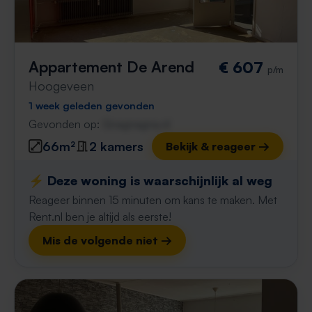
Appartement De Arend
€ 607
p/m
Hoogeveen
1 week geleden gevonden
Gevonden op:
Gnagnagna.nl
66m²
2 kamers
Bekijk & reageer →
⚡️ Deze woning is waarschijnlijk al weg
Reageer binnen 15 minuten om kans te maken. Met
Rent.nl ben je altijd als eerste!
Mis de volgende niet →