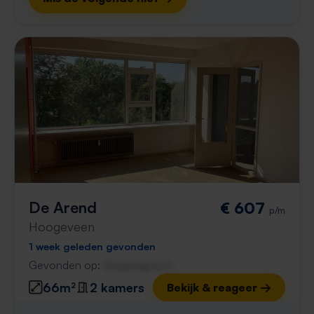
De Arend
€ 607
p/m
Hoogeveen
1 week geleden gevonden
Gevonden op:
Gnagnagna.nl
66m²
2 kamers
Bekijk & reageer →