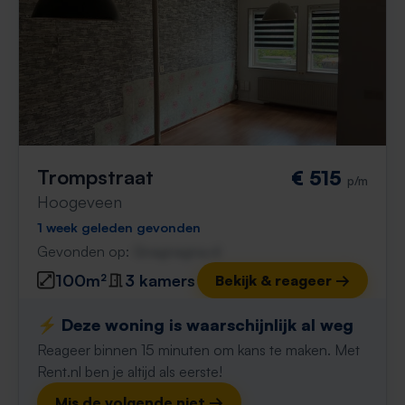
Trompstraat
€ 515
p/m
Hoogeveen
1 week geleden gevonden
Gevonden op:
Gnagnagna.nl
100m²
3 kamers
Bekijk & reageer →
⚡️ Deze woning is waarschijnlijk al weg
Reageer binnen 15 minuten om kans te maken. Met
Rent.nl ben je altijd als eerste!
Mis de volgende niet →