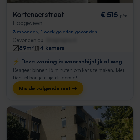
Kortenaerstraat
€ 515
p/m
Hoogeveen
3 maanden, 1 week geleden gevonden
Gevonden op:
Gnagnagna.nl
89m²
4 kamers
⚡️ Deze woning is waarschijnlijk al weg
Reageer binnen 15 minuten om kans te maken. Met
Rent.nl ben je altijd als eerste!
Mis de volgende niet →