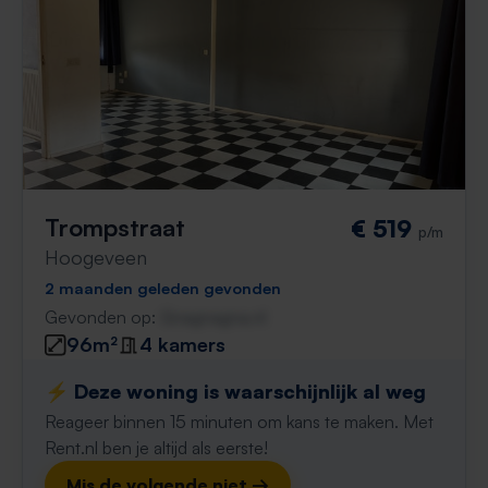
Trompstraat
€ 519
p/m
Hoogeveen
2 maanden geleden gevonden
Gevonden op:
Gnagnagna.nl
96m²
4 kamers
⚡️ Deze woning is waarschijnlijk al weg
Reageer binnen 15 minuten om kans te maken. Met
Rent.nl ben je altijd als eerste!
Mis de volgende niet →