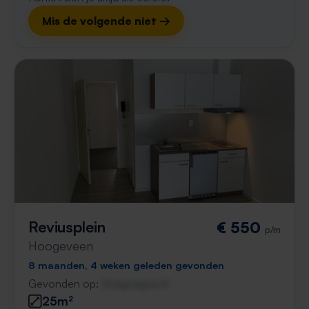
Mis de volgende niet →
Reviusplein
€ 550
p/m
Hoogeveen
8 maanden, 4 weken geleden gevonden
Gevonden op:
Gnagnagna.nl
25m²