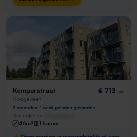
Kemperstraat
€ 713
p/m
Hoogeveen
2 maanden, 1 week geleden gevonden
Gevonden op:
Gnagnagna.nl
46m²
1 kamer
⚡️ Deze woning is waarschijnlijk al weg