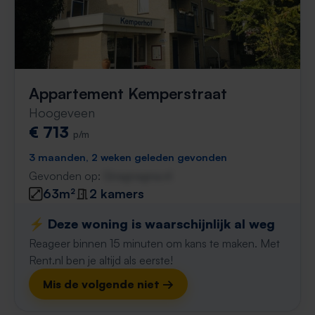
Appartement Kemperstraat
Hoogeveen
€ 713
p/m
3 maanden, 2 weken geleden gevonden
Gevonden op:
Gnagnagna.nl
63m²
2 kamers
⚡️ Deze woning is waarschijnlijk al weg
Reageer binnen 15 minuten om kans te maken. Met
Rent.nl ben je altijd als eerste!
Mis de volgende niet →