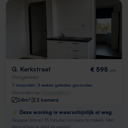
G. Kerkstraat
€ 595
p/m
Hoogeveen
7 maanden, 3 weken geleden gevonden
Gevonden op:
Gnagnagna.nl
24m²
2 kamers
⚡️ Deze woning is waarschijnlijk al weg
Reageer binnen 15 minuten om kans te maken. Met
Rent.nl ben je altijd als eerste!