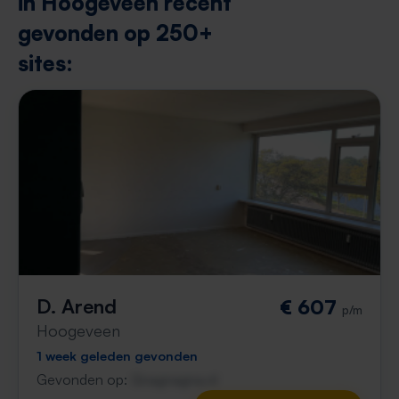
in Hoogeveen recent
gevonden op 250+
sites:
D. Arend
€ 607
p/m
Hoogeveen
1 week geleden gevonden
Gevonden op:
Gnagnagna.nl