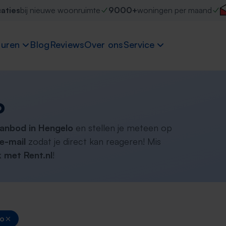
caties
bij nieuwe woonruimte
9000+
woningen per maand
uren
Blog
Reviews
Over ons
Service
o
aanbod in Hengelo
en stellen je meteen op
e-mail
zodat je direct kan reageren! Mis
 met Rent.nl
!
lo