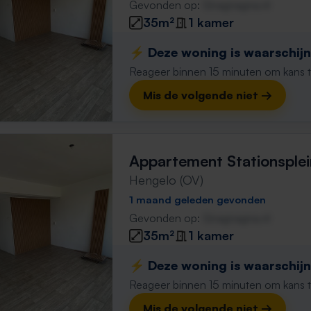
Gevonden op:
Gnagnagna.nl
35m²
1 kamer
⚡️ Deze woning is waarschijnl
Reageer binnen 15 minuten om kans te 
Mis de volgende niet →
Appartement Stationsplei
Hengelo (OV)
1 maand geleden gevonden
Gevonden op:
Gnagnagna.nl
35m²
1 kamer
⚡️ Deze woning is waarschijnl
Reageer binnen 15 minuten om kans te 
Mis de volgende niet →