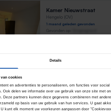
Kamer Nieuwstraat
Hengelo (OV)
1 maand geleden gevonden
Gevonden op:
Gnagnagna.nl
15m²
1 kamer
⚡️ Deze woning is waarschijnl
Reageer binnen 15 minuten om kans te 
Details
Mis de volgende niet →
 van cookies
Nieuwstraat 32
ent en advertenties te personaliseren, om functies voor social
. Ook delen we informatie over uw gebruik van onze site met on
Hengelo (OV)
e. Deze partners kunnen deze gegevens combineren met andere i
1 maand geleden gevonden
erzameld op basis van uw gebruik van hun services. U gaat akk
Gevonden op:
Gnagnagna.nl
en. U kunt elk moment uw voorkeuren aanpassen door "Cookievoor