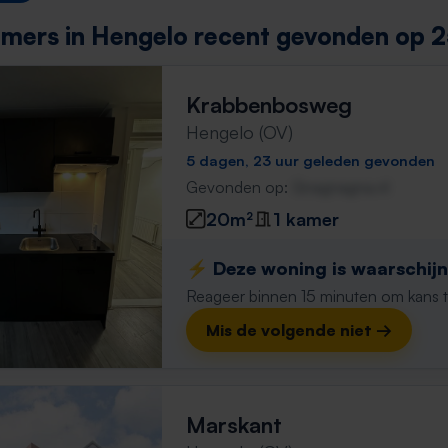
mers in Hengelo recent gevonden op 2
Krabbenbosweg
Hengelo (OV)
5 dagen, 23 uur geleden gevonden
Gevonden op:
Gnagnagna.nl
20m²
1 kamer
⚡️ Deze woning is waarschijnl
Reageer binnen 15 minuten om kans te 
Mis de volgende niet →
Marskant