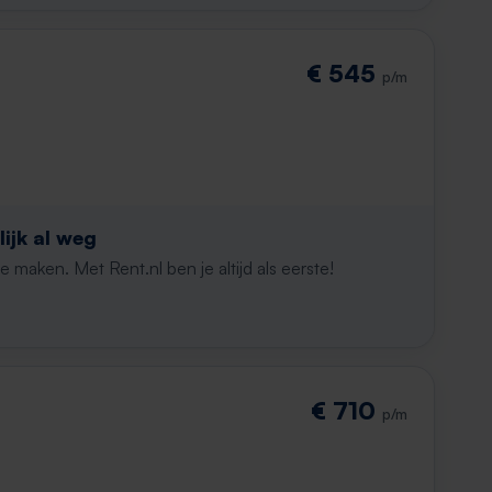
€ 545
p/m
ijk al weg
maken. Met Rent.nl ben je altijd als eerste!
€ 710
p/m