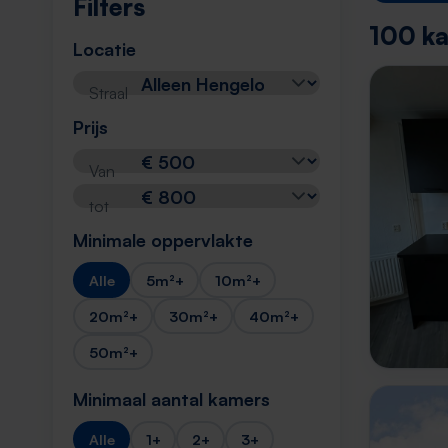
Filters
100 ka
Locatie
Straal
Prijs
Van
tot
Minimale oppervlakte
Alle
5m²+
10m²+
20m²+
30m²+
40m²+
50m²+
Minimaal aantal kamers
Alle
1+
2+
3+