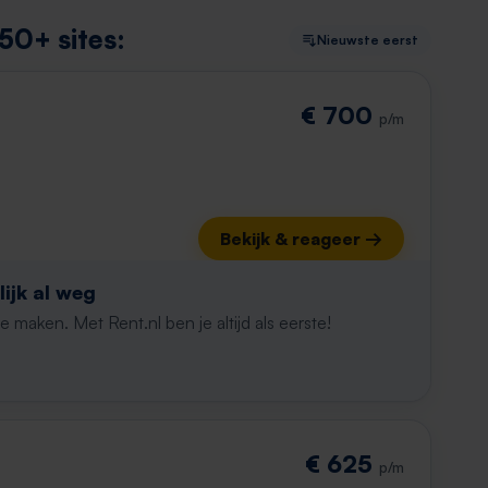
50+ sites:
Nieuwste eerst
€ 700
p/m
Bekijk & reageer →
ijk al weg
maken. Met Rent.nl ben je altijd als eerste!
€ 625
p/m