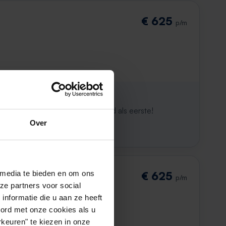
€ 625
p/m
ijk al weg
maken. Met Rent.nl ben je altijd als eerste!
Over
 media te bieden en om ons
€ 625
p/m
ze partners voor social
nformatie die u aan ze heeft
oord met onze cookies als u
keuren" te kiezen in onze