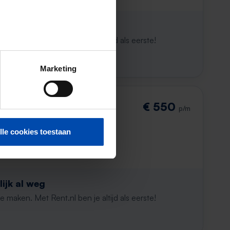
ijk al weg
maken. Met Rent.nl ben je altijd als eerste!
Marketing
€ 550
p/m
lle cookies toestaan
ijk al weg
maken. Met Rent.nl ben je altijd als eerste!