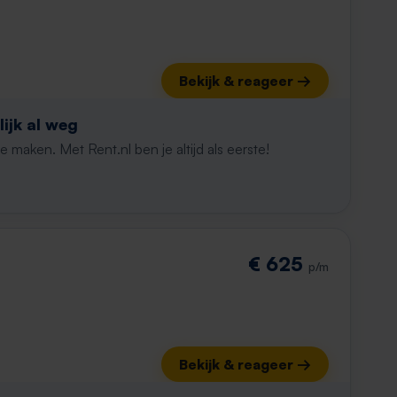
Bekijk & reageer →
ijk al weg
maken. Met Rent.nl ben je altijd als eerste!
€ 625
p/m
Bekijk & reageer →