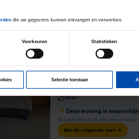
15m²
1 kamer
⚡️ Deze woning is waarschijnl
erden
die uw gegevens kunnen ontvangen en verwerken.
Reageer binnen 15 minuten om kans te 
Mis de volgende niet →
Voorkeuren
Statistieken
Sloetsweg
Hengelo (OV)
ookies
Selectie toestaan
A
1 maand geleden gevonden
Gevonden op:
Gnagnagna.nl
18m²
⚡️ Deze woning is waarschijnl
Reageer binnen 15 minuten om kans te 
Mis de volgende niet →