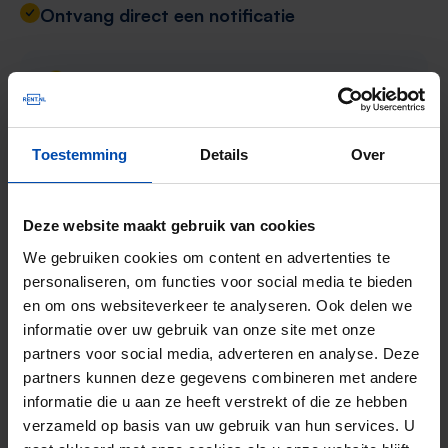
Ontvang direct een notificatie
💡
Kies de locatie in Deurningen die je
voorkeur heeft, bijvoorbeeld het
bruisende stadscentrum of een rustige
Toestemming
Details
Over
buurt. Met specifieke voorkeuren zoals
appartementstype, huurprijs, en aantal
Deze website maakt gebruik van cookies
kamers wordt je zoekopdracht
nauwkeurig afgestemd op jouw wensen.
We gebruiken cookies om content en advertenties te
personaliseren, om functies voor social media te bieden
en om ons websiteverkeer te analyseren. Ook delen we
Zodra er een kamer beschikbaar komt in
informatie over uw gebruik van onze site met onze
partners voor social media, adverteren en analyse. Deze
Deurningen, ontvang je meteen een melding.
partners kunnen deze gegevens combineren met andere
informatie die u aan ze heeft verstrekt of die ze hebben
Reageer als eerste op een kamer te
verzameld op basis van uw gebruik van hun services. U
huur in Deurningen