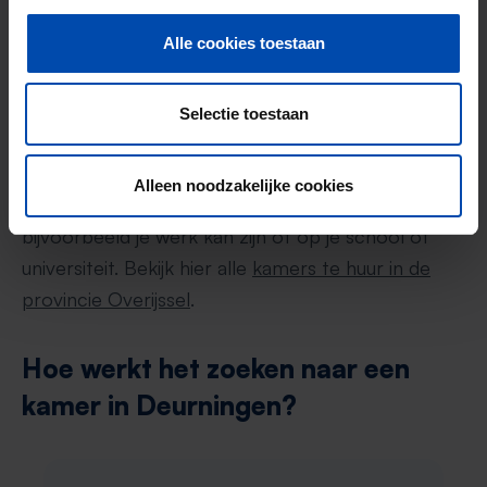
Overijssel!
Alle cookies toestaan
Als je in Deurningen geen of moeilijk een kamer
kunt vinden, is het slim om ook in de rest van de
Selectie toestaan
provincie Overijssel te kijken. Vaak zijn er goede
bus- of treinverbindingen die Deurningen met
Alleen noodzakelijke cookies
andere plaatsen verbinden zodat je snel op
bijvoorbeeld je werk kan zijn of op je school of
universiteit. Bekijk hier alle
kamers te huur in de
provincie Overijssel
.
Hoe werkt het zoeken naar een
kamer in Deurningen?