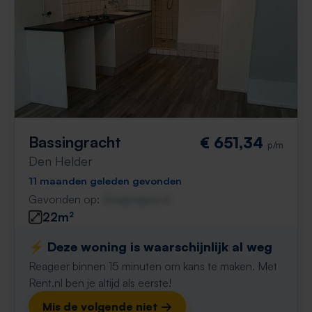
Bassingracht
€ 651,34
p/m
Den Helder
11 maanden geleden gevonden
Gevonden op:
Gnagnagna.nl
22m²
⚡️ Deze woning is waarschijnlijk al weg
Reageer binnen 15 minuten om kans te maken. Met
Rent.nl ben je altijd als eerste!
Mis de volgende niet →