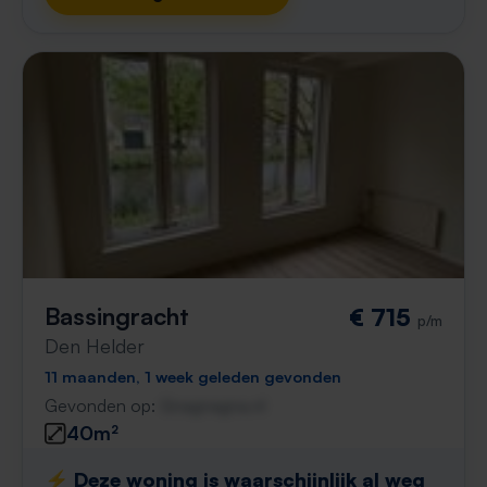
Bassingracht
€ 715
p/m
Den Helder
11 maanden, 1 week geleden gevonden
Gevonden op:
Gnagnagna.nl
40m²
⚡️ Deze woning is waarschijnlijk al weg