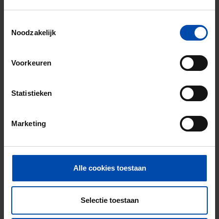
Toestemmingsselectie
Noodzakelijk
Keizerstraat
€ 799
p/m
Voorkeuren
Den Helder
9 maanden, 4 weken geleden gevonden
Statistieken
Gevonden op:
Gnagnagna.nl
45m²
2 kamers
Marketing
⚡️ Deze woning is waarschijnlijk al weg
Reageer binnen 15 minuten om kans te maken. Met
Rent.nl ben je altijd als eerste!
Alle cookies toestaan
Mis de volgende niet →
Tip!
Selectie toestaan
Mis nooit meer een kamer