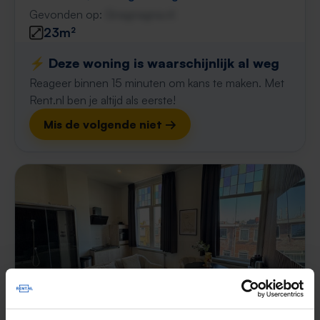
Gevonden op:
Gnagnagna.nl
23m²
⚡️ Deze woning is waarschijnlijk al weg
Reageer binnen 15 minuten om kans te maken. Met
Rent.nl ben je altijd als eerste!
Mis de volgende niet →