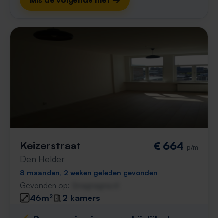
Mis de volgende niet →
Keizerstraat
€ 664
p/m
Den Helder
8 maanden, 2 weken geleden gevonden
Gevonden op:
Gnagnagna.nl
46m²
2 kamers