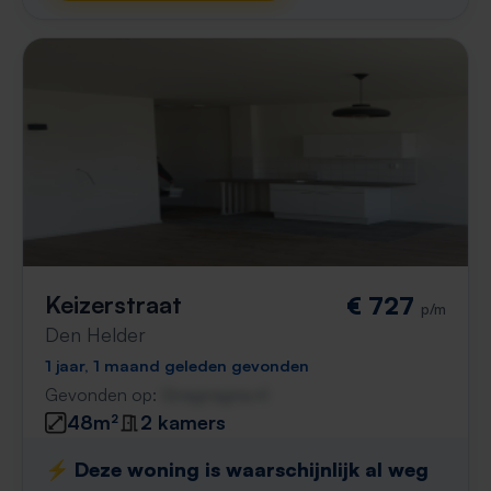
Keizerstraat
€ 727
p/m
Den Helder
1 jaar, 1 maand geleden gevonden
Gevonden op:
Gnagnagna.nl
48m²
2 kamers
⚡️ Deze woning is waarschijnlijk al weg