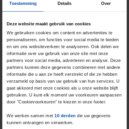
Toestemming
Details
Over
Jan in 't Veltstraat
€ 700
p/m
Den Helder
9 maanden, 1 week geleden gevonden
Deze website maakt gebruik van cookies
Gevonden op:
Gnagnagna.nl
We gebruiken cookies om content en advertenties te
27m²
1 kamer
personaliseren, om functies voor social media te bieden
en om ons websiteverkeer te analyseren. Ook delen we
⚡️ Deze woning is waarschijnlijk al weg
informatie over uw gebruik van onze site met onze
Reageer binnen 15 minuten om kans te maken. Met
partners voor social media, adverteren en analyse. Deze
Rent.nl ben je altijd als eerste!
partners kunnen deze gegevens combineren met andere
informatie die u aan ze heeft verstrekt of die ze hebben
Mis de volgende niet →
verzameld op basis van uw gebruik van hun services. U
gaat akkoord met onze cookies als u onze website blijft
gebruiken. U kunt elk moment uw voorkeuren aanpassen
door "Cookievoorkeuren" te kiezen in onze footer.
We werken samen met
10 derden
die uw gegevens
kunnen ontvangen en verwerken.