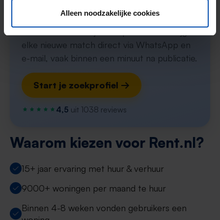
in Den Helder
Alleen noodzakelijke cookies
Stel in één minuut je zoekprofiel in en krijg
elke nieuwe match direct via WhatsApp en
e-mail, vaak binnen een minuut na publicatie.
Start je zoekprofiel →
4,5
uit 1038 reviews
Waarom kiezen voor Rent.nl?
15+ jaar ervaring met huur & verhuur
9000+ woningen per maand te huur
Binnen 4-8 weken vonden gebruikers een
woning