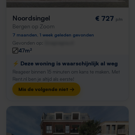
Noordsingel
€ 727
p/m
Bergen op Zoom
7 maanden, 1 week geleden gevonden
Gevonden op:
Gnagnagna.nl
47m²
⚡️ Deze woning is waarschijnlijk al weg
Reageer binnen 15 minuten om kans te maken. Met
Rent.nl ben je altijd als eerste!
Mis de volgende niet →