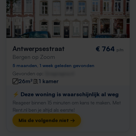
Antwerpsestraat
€ 764
p/m
Bergen op Zoom
5 maanden, 1 week geleden gevonden
Gevonden op:
Gnagnagna.nl
26m²
1 kamer
⚡️ Deze woning is waarschijnlijk al weg
Reageer binnen 15 minuten om kans te maken. Met
Rent.nl ben je altijd als eerste!
Mis de volgende niet →