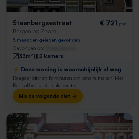
Steenbergsestraat
€ 721
p/m
Bergen op Zoom
5 maanden geleden gevonden
Gevonden op:
Gnagnagna.nl
33m²
2 kamers
⚡️ Deze woning is waarschijnlijk al weg
Reageer binnen 15 minuten om kans te maken. Met
Rent.nl ben je altijd als eerste!
Mis de volgende niet →