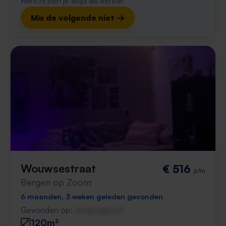
Rent.nl ben je altijd als eerste!
Mis de volgende niet →
Wouwsestraat
€ 516
p/m
Bergen op Zoom
6 maanden, 3 weken geleden gevonden
Gevonden op:
Gnagnagna.nl
120m²