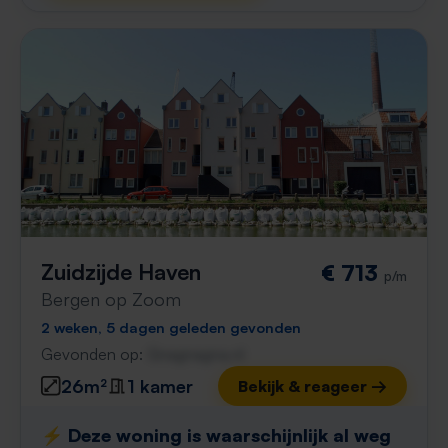
Zuidzijde Haven
€ 713
p/m
Bergen op Zoom
2 weken, 5 dagen geleden gevonden
Gevonden op:
Gnagnagna.nl
26m²
1 kamer
Bekijk & reageer →
⚡️ Deze woning is waarschijnlijk al weg