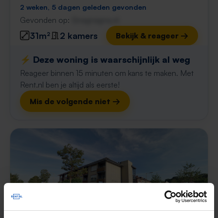
2 weken, 5 dagen geleden gevonden
Gevonden op:
Gnagnagna.nl
31m²
2 kamers
Bekijk & reageer →
⚡️ Deze woning is waarschijnlijk al weg
Reageer binnen 15 minuten om kans te maken. Met
Rent.nl ben je altijd als eerste!
Mis de volgende niet →