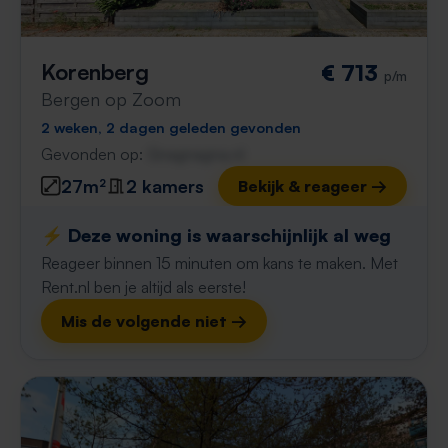
Korenberg
€ 713
p/m
Bergen op Zoom
2 weken, 2 dagen geleden gevonden
Gevonden op:
Gnagnagna.nl
27m²
2 kamers
Bekijk & reageer →
⚡️ Deze woning is waarschijnlijk al weg
Reageer binnen 15 minuten om kans te maken. Met
Rent.nl ben je altijd als eerste!
Mis de volgende niet →