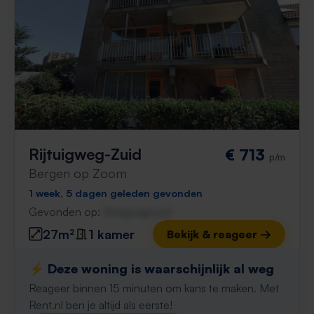
Rijtuigweg-Zuid
€ 713
p/m
Bergen op Zoom
1 week, 5 dagen geleden gevonden
Gevonden op:
Gnagnagna.nl
27m²
1 kamer
Bekijk & reageer →
⚡️ Deze woning is waarschijnlijk al weg
Reageer binnen 15 minuten om kans te maken. Met
Rent.nl ben je altijd als eerste!