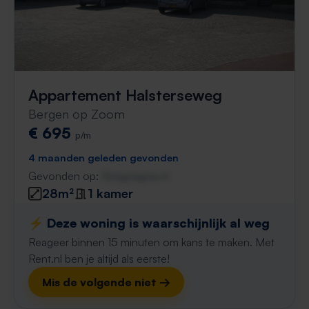
Appartement Halsterseweg
Bergen op Zoom
€ 695
p/m
4 maanden geleden gevonden
Gevonden op:
Gnagnagna.nl
28m²
1 kamer
⚡️ Deze woning is waarschijnlijk al weg
Reageer binnen 15 minuten om kans te maken. Met
Rent.nl ben je altijd als eerste!
Mis de volgende niet →