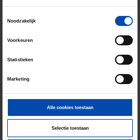
Toestemmingsselectie
Noodzakelijk
Voorkeuren
Wouwsestraatweg
€ 750
p/m
Bergen op Zoom
Statistieken
3 maanden, 1 week geleden gevonden
Gevonden op:
Gnagnagna.nl
24m²
Marketing
⚡️ Deze woning is waarschijnlijk al weg
Reageer binnen 15 minuten om kans te maken. Met
Alle cookies toestaan
Rent.nl ben je altijd als eerste!
Mis de volgende niet →
Selectie toestaan
Tip!