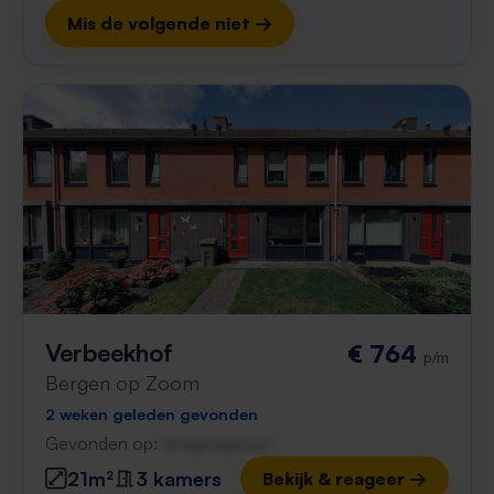
Mis de volgende niet →
Verbeekhof
€ 764
p/m
Bergen op Zoom
2 weken geleden gevonden
Gevonden op:
Gnagnagna.nl
21m²
3 kamers
Bekijk & reageer →