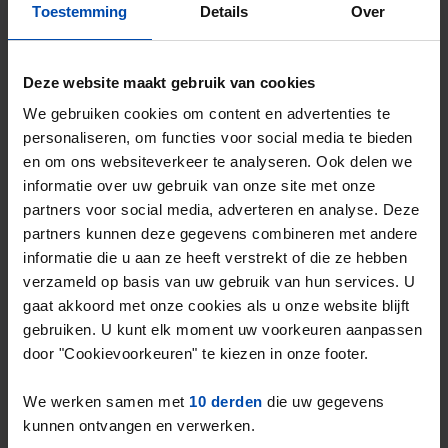
Toestemming
Details
Over
Moreelsestraat
€ 713
p/m
Deze website maakt gebruik van cookies
Bergen op Zoom
We gebruiken cookies om content en advertenties te
2 maanden, 2 weken geleden gevonden
personaliseren, om functies voor social media te bieden
Gevonden op:
Gnagnagna.nl
en om ons websiteverkeer te analyseren. Ook delen we
20m²
1 kamer
informatie over uw gebruik van onze site met onze
⚡️ Deze woning is waarschijnlijk al weg
partners voor social media, adverteren en analyse. Deze
partners kunnen deze gegevens combineren met andere
Reageer binnen 15 minuten om kans te maken. Met
informatie die u aan ze heeft verstrekt of die ze hebben
Rent.nl ben je altijd als eerste!
verzameld op basis van uw gebruik van hun services. U
Mis de volgende niet →
gaat akkoord met onze cookies als u onze website blijft
gebruiken. U kunt elk moment uw voorkeuren aanpassen
door "Cookievoorkeuren" te kiezen in onze footer.
We werken samen met
10 derden
die uw gegevens
kunnen ontvangen en verwerken.