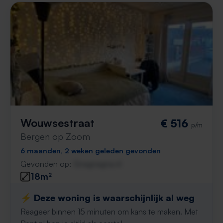
Wouwsestraat
€ 516
p/m
Bergen op Zoom
6 maanden, 2 weken geleden gevonden
Gevonden op:
Gnagnagna.nl
18m²
⚡️ Deze woning is waarschijnlijk al weg
Reageer binnen 15 minuten om kans te maken. Met