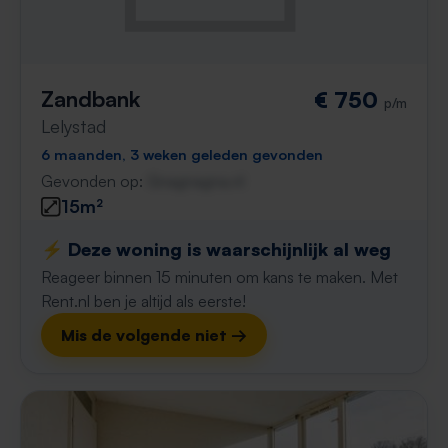
Zandbank
€ 750
p/m
Lelystad
6 maanden, 3 weken geleden gevonden
Gevonden op:
Gnagnagna.nl
15m²
⚡️ Deze woning is waarschijnlijk al weg
Reageer binnen 15 minuten om kans te maken. Met
Rent.nl ben je altijd als eerste!
Mis de volgende niet →