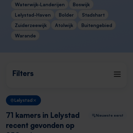
Waterwijk-Landerijen
Boswijk
Lelystad-Haven
Bolder
Stadshart
Zuiderzeewijk
Atolwijk
Buitengebied
Warande
Filters
Lelystad
71 kamers in Lelystad
Nieuwste eerst
recent gevonden op