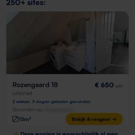
250+ sites:
Rozengaard 18
€ 650
p/m
Lelystad
2 weken, 3 dagen geleden gevonden
Gevonden op:
Gnagnagna.nl
15m²
Bekijk & reageer →
⚡️ Deze woning is waarschijnlijk al weg