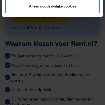
matches per week
Alleen noodzakelijke cookies
Start je zoekprofiel →
4,5
uit 1044 reviews
Waarom kiezen voor Rent.nl?
15+ jaar ervaring met huur & verhuur
9000+ woningen per maand te huur
Binnen 4-8 weken vonden gebruikers een
woning
Uitstekende helpdesk
100% tevredenheidsgarantie. Niet tevreden?
Geld terug!