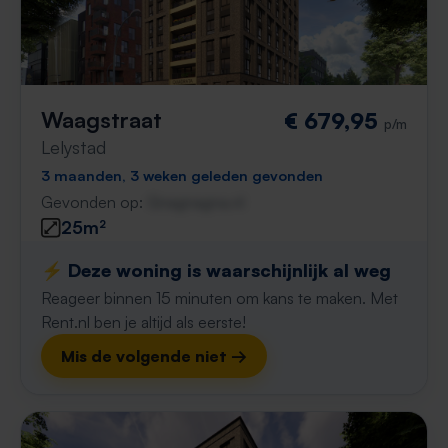
Waagstraat
€ 679,95
p/m
Lelystad
3 maanden, 3 weken geleden gevonden
Gevonden op:
Gnagnagna.nl
25m²
⚡️ Deze woning is waarschijnlijk al weg
Reageer binnen 15 minuten om kans te maken. Met
Rent.nl ben je altijd als eerste!
Mis de volgende niet →