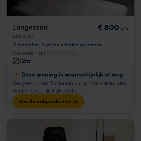
Langezand
€ 800
p/m
Lelystad
7 maanden, 2 weken geleden gevonden
Gevonden op:
Gnagnagna.nl
12m²
⚡️ Deze woning is waarschijnlijk al weg
Reageer binnen 15 minuten om kans te maken. Met
Rent.nl ben je altijd als eerste!
Mis de volgende niet →