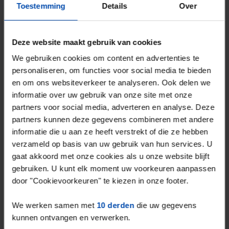
Toestemming
Details
Over
Reageer binnen 15 minuten om kans te maken. Met
Rent.nl ben je altijd als eerste!
Mis de volgende niet →
Deze website maakt gebruik van cookies
We gebruiken cookies om content en advertenties te
personaliseren, om functies voor social media te bieden
en om ons websiteverkeer te analyseren. Ook delen we
informatie over uw gebruik van onze site met onze
partners voor social media, adverteren en analyse. Deze
partners kunnen deze gegevens combineren met andere
informatie die u aan ze heeft verstrekt of die ze hebben
verzameld op basis van uw gebruik van hun services. U
gaat akkoord met onze cookies als u onze website blijft
gebruiken. U kunt elk moment uw voorkeuren aanpassen
door "Cookievoorkeuren" te kiezen in onze footer.
Langezand
€ 750
p/m
We werken samen met
10 derden
die uw gegevens
Lelystad
kunnen ontvangen en verwerken.
5 maanden, 2 weken geleden gevonden