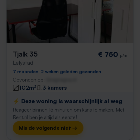
Tjalk 35
€ 750
p/m
Lelystad
7 maanden, 2 weken geleden gevonden
Gevonden op:
Gnagnagna.nl
102m²
3 kamers
⚡️ Deze woning is waarschijnlijk al weg
Reageer binnen 15 minuten om kans te maken. Met
Rent.nl ben je altijd als eerste!
Mis de volgende niet →