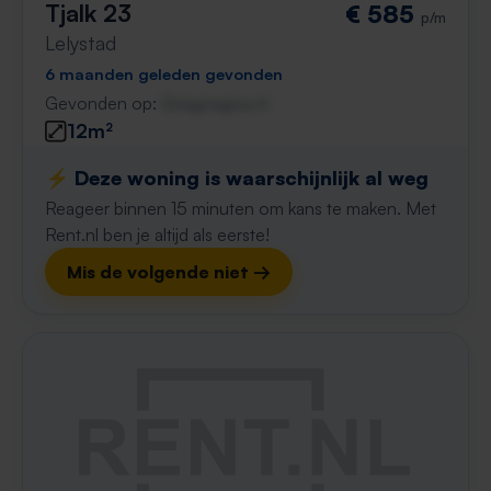
Tjalk 23
€ 585
p/m
Lelystad
6 maanden geleden gevonden
Gevonden op:
Gnagnagna.nl
12m²
⚡️ Deze woning is waarschijnlijk al weg
Reageer binnen 15 minuten om kans te maken. Met
Rent.nl ben je altijd als eerste!
Mis de volgende niet →