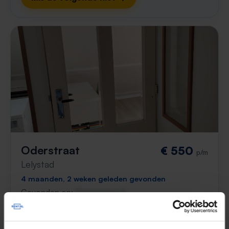
Oderstraat
€ 550
p/m
Lelystad
4 maanden, 2 weken geleden gevonden
Gevonden op:
Gnagnagna.nl
10m²
⚡️ Deze woning is waarschijnlijk al weg