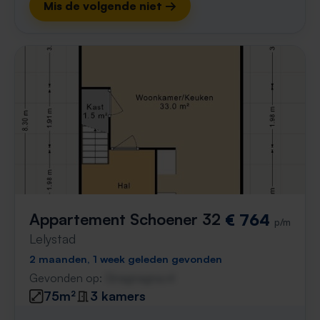
Mis de volgende niet →
Appartement Schoener 32
€ 764
p/m
Lelystad
2 maanden, 1 week geleden gevonden
Gevonden op:
Gnagnagna.nl
75m²
3 kamers