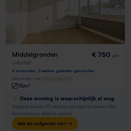
Middelgronden
€ 750
p/m
Lelystad
6 maanden, 3 weken geleden gevonden
Gevonden op:
Gnagnagna.nl
15m²
⚡️ Deze woning is waarschijnlijk al weg
Reageer binnen 15 minuten om kans te maken. Met
Rent.nl ben je altijd als eerste!
Mis de volgende niet →