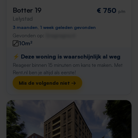
Botter 19
€ 750
p/m
Lelystad
3 maanden, 1 week geleden gevonden
Gevonden op:
Gnagnagna.nl
10m²
⚡️ Deze woning is waarschijnlijk al weg
Reageer binnen 15 minuten om kans te maken. Met
Rent.nl ben je altijd als eerste!
Mis de volgende niet →