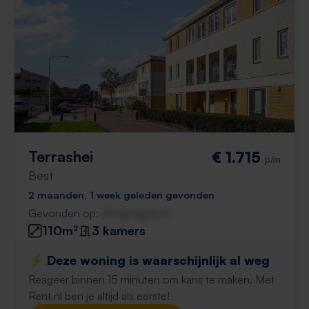
Terrashei
€ 1.715
p/m
Best
2 maanden, 1 week geleden gevonden
Gevonden op:
Gnagnagna.nl
110m²
3 kamers
⚡️ Deze woning is waarschijnlijk al weg
Reageer binnen 15 minuten om kans te maken. Met
Rent.nl ben je altijd als eerste!