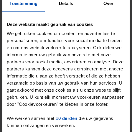
77m²
2 kamers
Toestemming
Details
Over
⚡️ Deze woning is waarschijnlijk al weg
Reageer binnen 15 minuten om kans te maken. Met
Deze website maakt gebruik van cookies
Rent.nl ben je altijd als eerste!
We gebruiken cookies om content en advertenties te
Mis de volgende niet →
personaliseren, om functies voor social media te bieden
en om ons websiteverkeer te analyseren. Ook delen we
informatie over uw gebruik van onze site met onze
partners voor social media, adverteren en analyse. Deze
partners kunnen deze gegevens combineren met andere
informatie die u aan ze heeft verstrekt of die ze hebben
verzameld op basis van uw gebruik van hun services. U
gaat akkoord met onze cookies als u onze website blijft
gebruiken. U kunt elk moment uw voorkeuren aanpassen
door "Cookievoorkeuren" te kiezen in onze footer.
We werken samen met
10 derden
die uw gegevens
kunnen ontvangen en verwerken.
Sint Odulphusstraat
€ 1.875
p/m