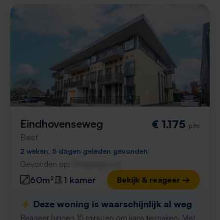
Eindhovenseweg
€ 1.175
p/m
Best
2 weken, 5 dagen geleden gevonden
Gevonden op:
Gnagnagna.nl
60m²
1 kamer
Bekijk & reageer →
⚡️ Deze woning is waarschijnlijk al weg
Reageer binnen 15 minuten om kans te maken. Met