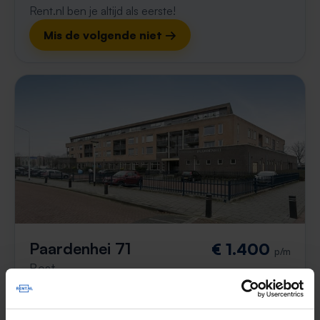
Rent.nl ben je altijd als eerste!
Mis de volgende niet →
Paardenhei 71
€ 1.400
p/m
Best
1 maand, 1 week geleden gevonden
Gevonden op:
Gnagnagna.nl