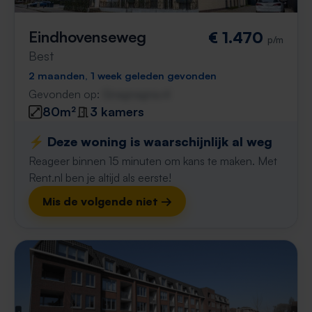
Eindhovenseweg
€ 1.470
p/m
Best
2 maanden, 1 week geleden gevonden
Gevonden op:
Gnagnagna.nl
80m²
3 kamers
⚡️ Deze woning is waarschijnlijk al weg
Reageer binnen 15 minuten om kans te maken. Met
Rent.nl ben je altijd als eerste!
Mis de volgende niet →