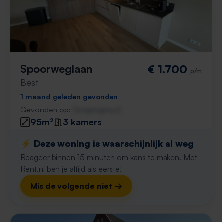
Spoorweglaan
€ 1.700
p/m
Best
1 maand geleden gevonden
Gevonden op:
Gnagnagna.nl
95m²
3 kamers
⚡️ Deze woning is waarschijnlijk al weg
Reageer binnen 15 minuten om kans te maken. Met
Rent.nl ben je altijd als eerste!
Mis de volgende niet →