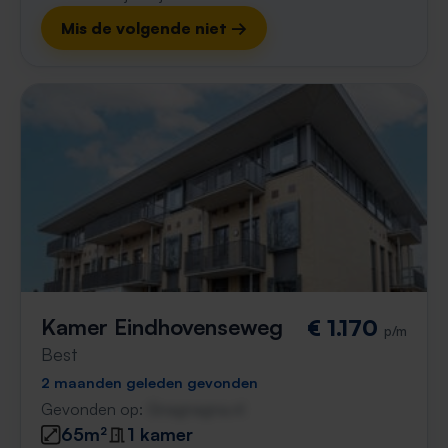
Mis de volgende niet →
Kamer Eindhovenseweg
€ 1.170
p/m
Best
2 maanden geleden gevonden
Gevonden op:
Gnagnagna.nl
65m²
1 kamer