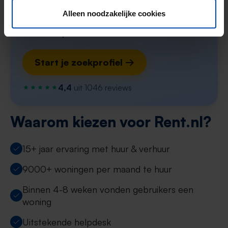
Alleen noodzakelijke cookies
Zoekers met dit profiel ontvangen ~3
matches per week
Start je zoekprofiel →
4,4
uit 1046 reviews
Waarom kiezen voor Rent.nl?
15+ jaar ervaring met huur & verhuur
9000+ woningen per maand te huur
Binnen 4-8 weken vonden gebruikers een
woning
Uitstekende helpdesk