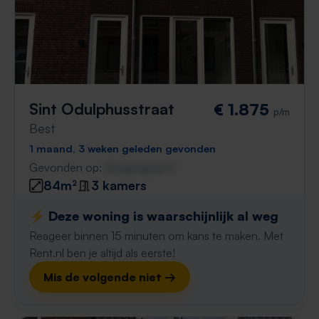
Sint Odulphusstraat
€ 1.875
p/m
Best
1 maand, 3 weken geleden gevonden
Gevonden op:
Gnagnagna.nl
84m²
3 kamers
⚡️ Deze woning is waarschijnlijk al weg
Reageer binnen 15 minuten om kans te maken. Met
Rent.nl ben je altijd als eerste!
Mis de volgende niet →