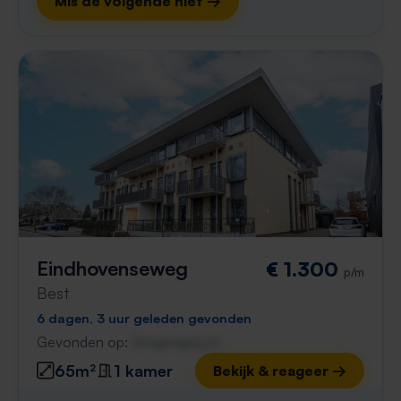
Mis de volgende niet →
Eindhovenseweg
€ 1.300
p/m
Best
6 dagen, 3 uur geleden gevonden
Gevonden op:
Gnagnagna.nl
65m²
1 kamer
Bekijk & reageer →