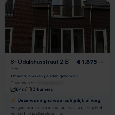
St Odulphusstraat 2 B
€ 1.875
p/m
Best
1 maand, 3 weken geleden gevonden
Gevonden op:
Gnagnagna.nl
84m²
3 kamers
⚡️ Deze woning is waarschijnlijk al weg
Reageer binnen 15 minuten om kans te maken. Met
Rent.nl ben je altijd als eerste!