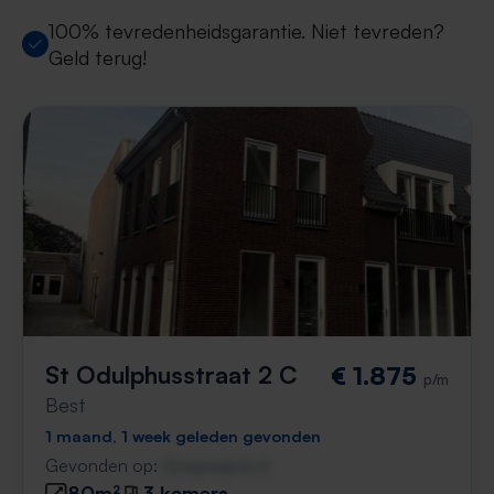
100% tevredenheidsgarantie. Niet tevreden?
Geld terug!
St Odulphusstraat 2 C
€ 1.875
p/m
Best
1 maand, 1 week geleden gevonden
Gevonden op:
Gnagnagna.nl
80m²
3 kamers