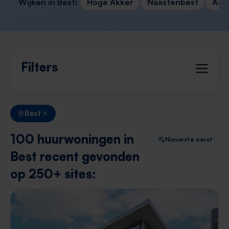
Wijken in Best:
Hoge Akker
Naastenbest
Aar
Filters
Best
100 huurwoningen in
Nieuwste eerst
Best recent gevonden
op 250+ sites: