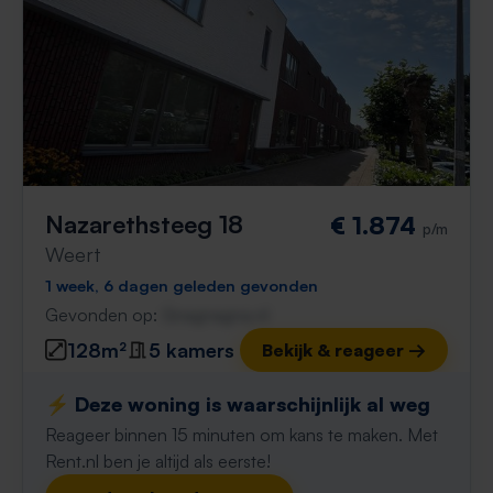
Nazarethsteeg 18
€ 1.874
p/m
Weert
1 week, 6 dagen geleden gevonden
Gevonden op:
Gnagnagna.nl
128m²
5 kamers
Bekijk & reageer →
⚡️ Deze woning is waarschijnlijk al weg
Reageer binnen 15 minuten om kans te maken. Met
Rent.nl ben je altijd als eerste!