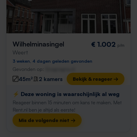
Wilhelminasingel
€ 1.002
p/m
Weert
3 weken, 4 dagen geleden gevonden
Gevonden op:
Gnagnagna.nl
45m²
2 kamers
Bekijk & reageer →
⚡️ Deze woning is waarschijnlijk al weg
Reageer binnen 15 minuten om kans te maken. Met
Rent.nl ben je altijd als eerste!
Mis de volgende niet →