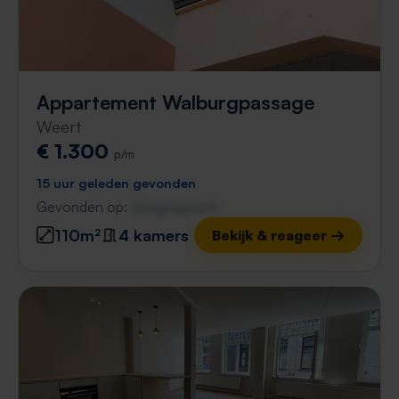
Appartement Walburgpassage
Weert
€ 1.300
p/m
15 uur geleden gevonden
Gevonden op:
Gnagnagna.nl
110m²
4 kamers
Bekijk & reageer →