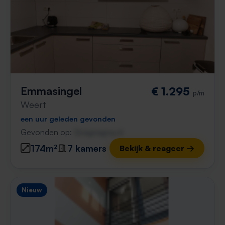
Emmasingel
€ 1.295
p/m
Weert
een uur geleden gevonden
Gevonden op:
Gnagnagna.nl
174m²
7 kamers
Bekijk & reageer →
Nieuw