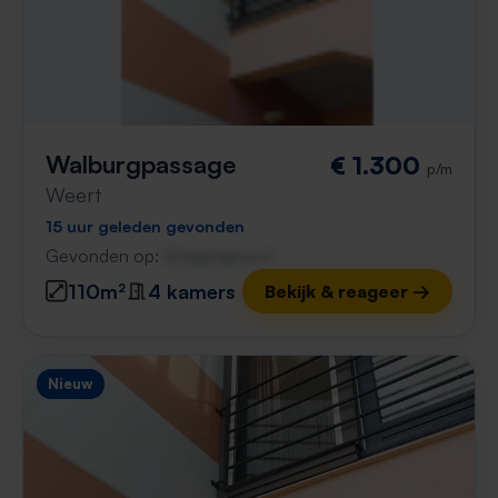
Walburgpassage
€ 1.300
p/m
Weert
15 uur geleden gevonden
Gevonden op:
Gnagnagna.nl
110m²
4 kamers
Bekijk & reageer →
Nieuw