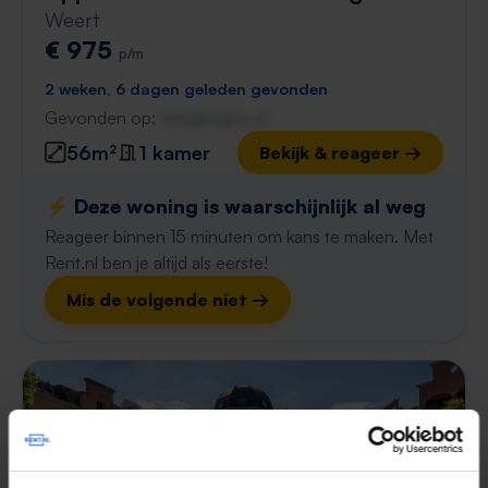
Weert
€ 975
p/m
2 weken, 6 dagen geleden gevonden
Gevonden op:
Gnagnagna.nl
56m²
1 kamer
Bekijk & reageer →
⚡️ Deze woning is waarschijnlijk al weg
Reageer binnen 15 minuten om kans te maken. Met
Rent.nl ben je altijd als eerste!
Mis de volgende niet →