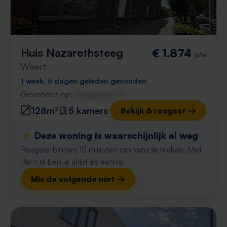
Huis Nazarethsteeg
€ 1.874
p/m
Weert
1 week, 6 dagen geleden gevonden
Gevonden op:
Gnagnagna.nl
128m²
5 kamers
Bekijk & reageer →
⚡️ Deze woning is waarschijnlijk al weg
Reageer binnen 15 minuten om kans te maken. Met
Rent.nl ben je altijd als eerste!
Mis de volgende niet →