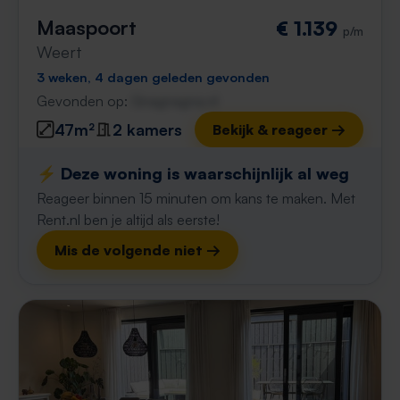
Maaspoort
€ 1.139
p/m
Weert
3 weken, 4 dagen geleden gevonden
Gevonden op:
Gnagnagna.nl
47m²
2 kamers
Bekijk & reageer →
⚡️ Deze woning is waarschijnlijk al weg
Reageer binnen 15 minuten om kans te maken. Met
Rent.nl ben je altijd als eerste!
Mis de volgende niet →