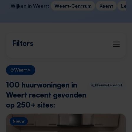
Wijken in Weert:
Weert-Centrum
Keent
Leu
Filters
Weert
100 huurwoningen in
Nieuwste eerst
Weert recent gevonden
op 250+ sites:
Nieuw