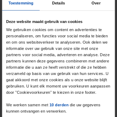
Toestemming
Details
Over
Deze website maakt gebruik van cookies
We gebruiken cookies om content en advertenties te
Wilhelminasingel 34
€ 975
p/m
personaliseren, om functies voor social media te bieden
Weert
en om ons websiteverkeer te analyseren. Ook delen we
2 weken, 6 dagen geleden gevonden
informatie over uw gebruik van onze site met onze
Gevonden op:
Gnagnagna.nl
partners voor social media, adverteren en analyse. Deze
partners kunnen deze gegevens combineren met andere
56m²
1 kamer
Bekijk & reageer →
informatie die u aan ze heeft verstrekt of die ze hebben
verzameld op basis van uw gebruik van hun services. U
⚡️ Deze woning is waarschijnlijk al weg
gaat akkoord met onze cookies als u onze website blijft
Reageer binnen 15 minuten om kans te maken. Met
gebruiken. U kunt elk moment uw voorkeuren aanpassen
Rent.nl ben je altijd als eerste!
door "Cookievoorkeuren" te kiezen in onze footer.
Mis de volgende niet →
We werken samen met
10 derden
die uw gegevens
kunnen ontvangen en verwerken.
Tip!