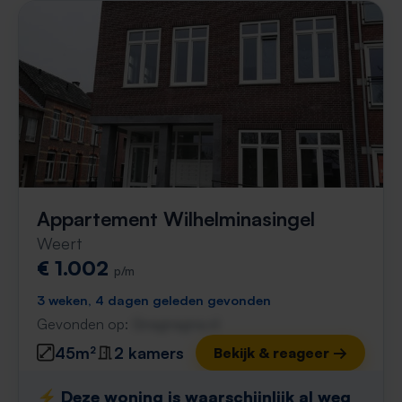
Appartement Wilhelminasingel
Weert
€ 1.002
p/m
3 weken, 4 dagen geleden gevonden
Gevonden op:
Gnagnagna.nl
45m²
2 kamers
Bekijk & reageer →
⚡️ Deze woning is waarschijnlijk al weg