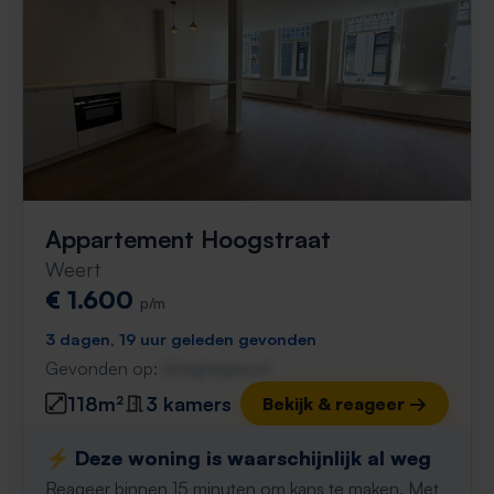
Appartement Hoogstraat
Weert
€ 1.600
p/m
3 dagen, 19 uur geleden gevonden
Gevonden op:
Gnagnagna.nl
118m²
3 kamers
Bekijk & reageer →
⚡️ Deze woning is waarschijnlijk al weg
Reageer binnen 15 minuten om kans te maken. Met