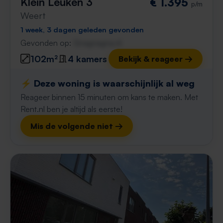
Klein Leuken 3
€ 1.395
p/m
Weert
1 week, 3 dagen geleden gevonden
Gevonden op:
Gnagnagna.nl
102m²
4 kamers
Bekijk & reageer →
⚡️ Deze woning is waarschijnlijk al weg
Reageer binnen 15 minuten om kans te maken. Met
Rent.nl ben je altijd als eerste!
Mis de volgende niet →