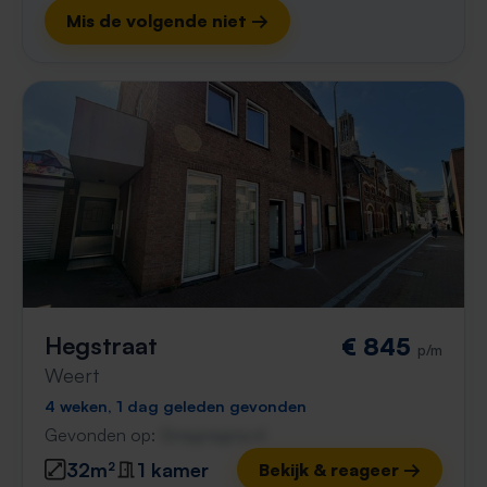
Mis de volgende niet →
Hegstraat
€ 845
p/m
Weert
4 weken, 1 dag geleden gevonden
Gevonden op:
Gnagnagna.nl
32m²
1 kamer
Bekijk & reageer →