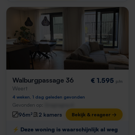
Walburgpassage 36
€ 1.595
p/m
Weert
4 weken, 1 dag geleden gevonden
Gevonden op:
Gnagnagna.nl
96m²
2 kamers
Bekijk & reageer →
⚡️ Deze woning is waarschijnlijk al weg